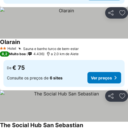
Partilhar
Ad
Olarain
Ver preços
Hotel
Sauna e banho turco de bem-estar
Ver preços
2 Estrelas
8,2
Muito boa
4.436
a 2.0 km de Aiete
€ 75
De
Consulte os preços de
6 sites
Ver preços
Partilhar
Ad
The Social Hub San Sebastian