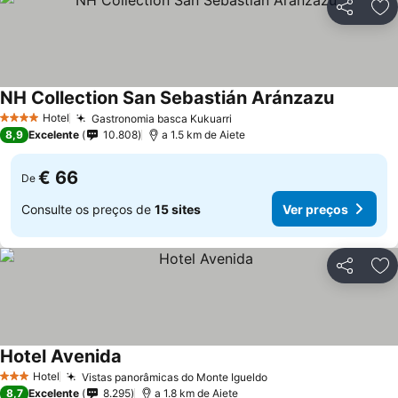
Partilhar
Ad
NH Collection San Sebastián Aránzazu
Ver preç
Hotel
Gastronomia basca Kukuarri
Ver preços
4 Estrelas
8,9
Excelente
10.808
a 1.5 km de Aiete
€ 66
De
Consulte os preços de
15 sites
Ver preços
Partilhar
Ad
Hotel Avenida
Ver preços
Hotel
Vistas panorâmicas do Monte Igueldo
Ver preços
3 Estrelas
8,7
Excelente
8.295
a 1.8 km de Aiete