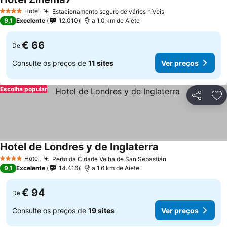
Ver preços
Hotel
Estacionamento seguro de vários níveis
Ver preços
4 Estrelas
9,1
Excelente
12.010
a 1.0 km de Aiete
€ 66
De
Consulte os preços de
11 sites
Ver preços
Escolha popular
Partilhar
Ad
Hotel de Londres y de Inglaterra
Ver preços
Hotel
Perto da Cidade Velha de San Sebastián
Ver preços
4 Estrelas
9,1
Excelente
14.416
a 1.6 km de Aiete
€ 94
De
Consulte os preços de
19 sites
Ver preços