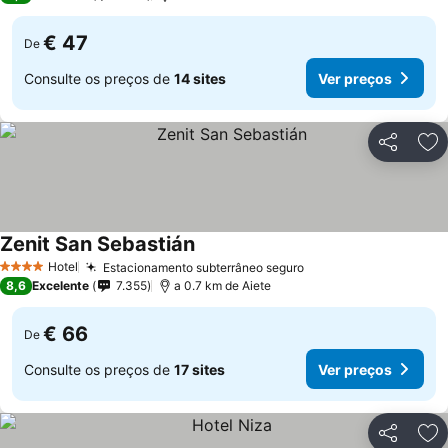
€ 47
De
Consulte os preços de
14 sites
Ver preços
Partilhar
Ad
Zenit San Sebastián
Ver preços
Hotel
Estacionamento subterrâneo seguro
Ver preços
4 Estrelas
8,6
Excelente
7.355
a 0.7 km de Aiete
€ 66
De
Consulte os preços de
17 sites
Ver preços
Partilhar
Ad