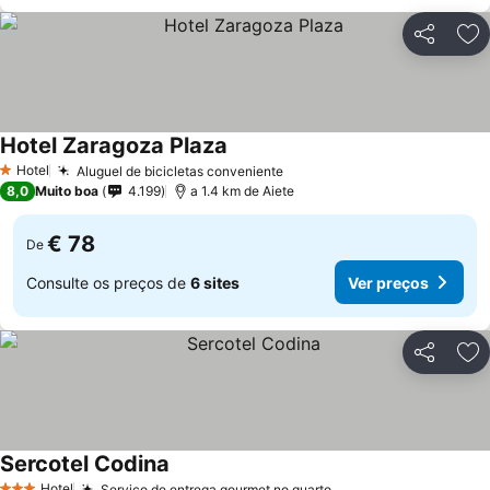
Partilhar
Ad
Hotel Zaragoza Plaza
Ver preços
Hotel
Aluguel de bicicletas conveniente
Ver preços
1 Estrelas
8,0
Muito boa
4.199
a 1.4 km de Aiete
€ 78
De
Consulte os preços de
6 sites
Ver preços
Partilhar
Ad
Sercotel Codina
Ver preços
Hotel
Serviço de entrega gourmet no quarto