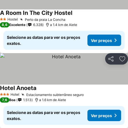
A Room In The City Hostel
Ver preços
Hostel
Perto da praia La Concha
Ver preços
2 Estrelas
8,6
Excelente
6.328
a 1.4 km de Aiete
Selecione as datas para ver os preços
Ver preços
exatos.
Partilhar
Ad
Hotel Anoeta
Ver preços
Hotel
Estacionamento subterrâneo seguro
Ver preços
3 Estrelas
7,6
Boa
1.513
a 1.6 km de Aiete
Selecione as datas para ver os preços
Ver preços
exatos.