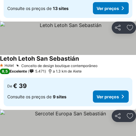
Consulte os preços de
13 sites
Ver preços
Partilhar
Ad
Letoh Letoh San Sebastián
Ver preços
Hotel
Conceito de design boutique contemporâneo
Ver preços
1 Estrelas
8,5
Excelente
5.471
a 1.3 km de Aiete
€ 39
De
Consulte os preços de
9 sites
Ver preços
Partilhar
Ad