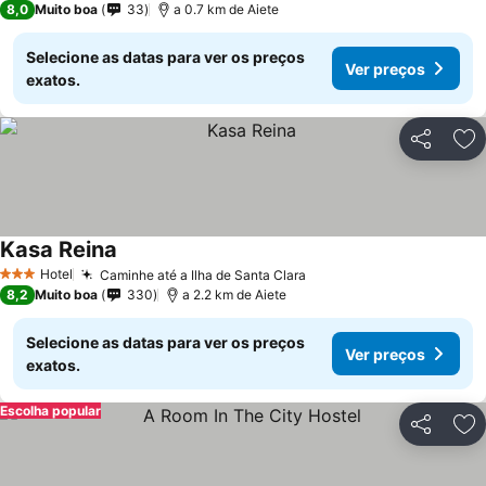
8,0
Muito boa
33
a 0.7 km de Aiete
Selecione as datas para ver os preços
Ver preços
exatos.
Partilhar
Ad
Kasa Reina
Ver preços
Hotel
Caminhe até a Ilha de Santa Clara
Ver preços
3 Estrelas
8,2
Muito boa
330
a 2.2 km de Aiete
Selecione as datas para ver os preços
Ver preços
exatos.
Escolha popular
Partilhar
Ad