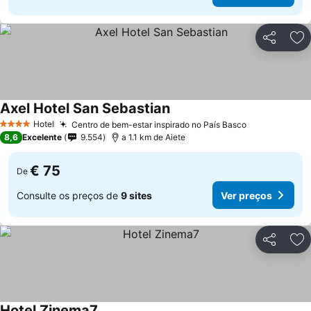
Partilhar
Ad
Axel Hotel San Sebastian
Ver preços
Hotel
Centro de bem-estar inspirado no País Basco
Ver preços
4 Estrelas
8,6
Excelente
9.554
a 1.1 km de Aiete
€ 75
De
Consulte os preços de
9 sites
Ver preços
Partilhar
Ad
Hotel Zinema7