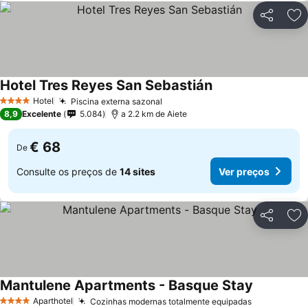
Partilhar
Ad
Hotel Tres Reyes San Sebastián
Ver preços
Hotel
Piscina externa sazonal
Ver preços
4 Estrelas
8,9
Excelente
5.084
a 2.2 km de Aiete
€ 68
De
Consulte os preços de
14 sites
Ver preços
Partilhar
Ad
Mantulene Apartments - Basque Stay
Ver preço
Aparthotel
Cozinhas modernas totalmente equipadas
Ver preços
4 Estrelas