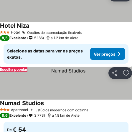
Hotel Niza
Ver preços
Hotel
Opções de acomodação flexíveis
Ver preços
3 Estrelas
8,5
Excelente
5.186
a 1.2 km de Aiete
Selecione as datas para ver os preços
Ver preços
exatos.
Escolha popular
Partilhar
Ad
Numad Studios
Ver preços
Aparthotel
Estúdios modernos com cozinha
Ver preços
3 Estrelas
8,6
Excelente
3.773
a 1.8 km de Aiete
€ 54
De