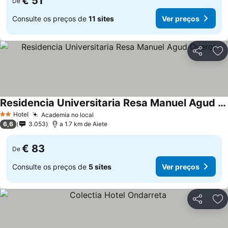
€ 51
De
Consulte os preços de
11 sites
Ver preços
Partilhar
Ad
Residencia Universitaria Resa Manuel Agud Querol
Ver preços
Hotel
Academia no local
Ver preços
2 Estrelas
6,6
3.053
a 1.7 km de Aiete
€ 83
De
Consulte os preços de
5 sites
Ver preços
Partilhar
Ad