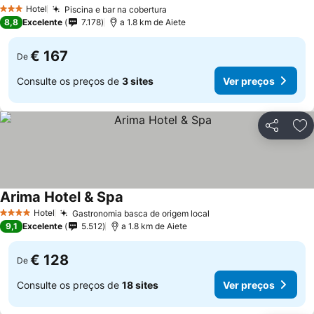
Ver preços
Hotel
Piscina e bar na cobertura
Ver preços
3 Estrelas
8,8
Excelente
7.178
a 1.8 km de Aiete
€ 167
De
Consulte os preços de
3 sites
Ver preços
Partilhar
Ad
Arima Hotel & Spa
Ver preços
Hotel
Gastronomia basca de origem local
Ver preços
4 Estrelas
9,1
Excelente
5.512
a 1.8 km de Aiete
€ 128
De
Consulte os preços de
18 sites
Ver preços