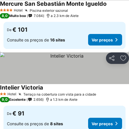
Mercure San Sebastián Monte Igueldo
Ver preço
Hotel
Piscina exterior sazonal
Ver preços
4 Estrelas
8,0
Muito boa
7.084
a 2.3 km de Aiete
€ 101
De
Consulte os preços de
16 sites
Ver preços
Partilhar
Ad
Intelier Victoria
Ver preços
Hotel
Terraço na cobertura com vista para a cidade
Ver preços
2 Estrelas
9,0
Excelente
2.656
a 1.3 km de Aiete
€ 91
De
Consulte os preços de
8 sites
Ver preços