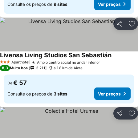
Consulte os preços de
9 sites
Ver preços
Partilhar
Ad
Livensa Living Studios San Sebastián
Ver preços
Aparthotel
Amplo centro social no andar inferior
Ver preços
3 Estrelas
8,3
Muito boa
3.211
a 1.8 km de Aiete
€ 57
De
Consulte os preços de
3 sites
Ver preços
Partilhar
Ad