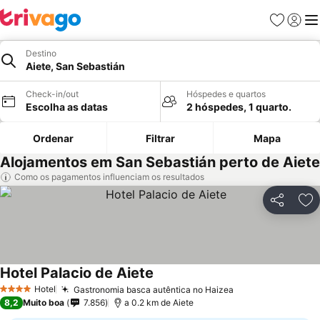
Favoritos
Iniciar
Me
Destino
Aiete, San Sebastián
Check-in/out
Hóspedes e quartos
Escolha as datas
2 hóspedes, 1 quarto.
Ordenar
Filtrar
Mapa
Alojamentos em San Sebastián perto de Aiete
Como os pagamentos influenciam os resultados
Partilhar
Ad
Hotel Palacio de Aiete
Ver preços
Hotel
Gastronomia basca autêntica no Haizea
Ver preços
4 Estrelas
8,2
Muito boa
7.856
a 0.2 km de Aiete