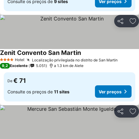
Consulte os preços de
9 sites
Ver preços
Partilhar
Ad
Zenit Convento San Martin
Ver preços
Hotel
Localização privilegiada no distrito de San Martin
Ver preç
4 Estrelas
9,2
Excelente
5.051
a 1.3 km de Aiete
€ 71
De
Consulte os preços de
11 sites
Ver preços
Partilhar
Ad