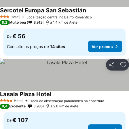
Sercotel Europa San Sebastián
Ver preços
Hotel
Localização central no Bairro Romântico
Ver preços
3 Estrelas
8,2
Muito boa
8.912
a 1.4 km de Aiete
€ 56
De
Consulte os preços de
14 sites
Ver preços
Partilhar
Ad
Lasala Plaza Hotel
Ver preços
Hotel
Deck de observação panorâmico na cobertura
Ver preços
4 Estrelas
9,4
Excelente
3.985
a 2.0 km de Aiete
€ 107
De