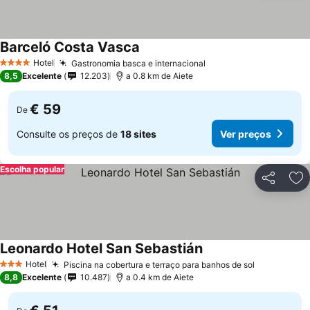
Barceló Costa Vasca
Ver preços
Hotel
Gastronomia basca e internacional
Ver preços
4 Estrelas
8,5
Excelente
12.203
a 0.8 km de Aiete
€ 59
De
Consulte os preços de
18 sites
Ver preços
Escolha popular
Partilhar
Ad
Leonardo Hotel San Sebastián
Ver preços
Hotel
Piscina na cobertura e terraço para banhos de sol
Ver preço
3 Estrelas
8,8
Excelente
10.487
a 0.4 km de Aiete