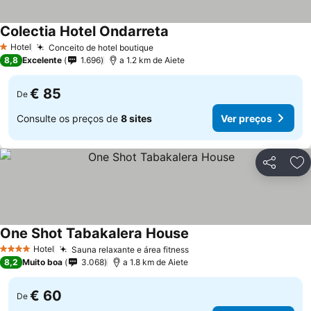
Colectia Hotel Ondarreta
Ver preços
Hotel
Conceito de hotel boutique
Ver preços
1 Estrelas
8,8
Excelente
1.696
a 1.2 km de Aiete
€ 85
De
Consulte os preços de
8 sites
Ver preços
Partilhar
Ad
One Shot Tabakalera House
Ver preços
Hotel
Sauna relaxante e área fitness
Ver preços
4 Estrelas
8,2
Muito boa
3.068
a 1.8 km de Aiete
€ 60
De