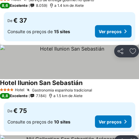
Ver preços
3 Estrelas
8,6
Excelente
8.059
a 1.4 km de Aiete
€ 37
De
Consulte os preços de
15 sites
Ver preços
Partilhar
Ad
Hotel Ilunion San Sebastián
Ver preços
Hotel
Gastronomia espanhola tradicional
Ver preços
4 Estrelas
8,8
Excelente
7.184
a 1.5 km de Aiete
€ 75
De
Consulte os preços de
10 sites
Ver preços