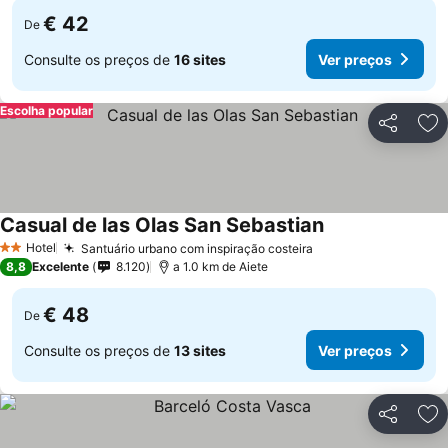
€ 42
De
Consulte os preços de
16 sites
Ver preços
Escolha popular
Partilhar
Ad
Casual de las Olas San Sebastian
Ver preços
Hotel
Santuário urbano com inspiração costeira
Ver preços
2 Estrelas
8,8
Excelente
8.120
a 1.0 km de Aiete
€ 48
De
Consulte os preços de
13 sites
Ver preços
Partilhar
Ad