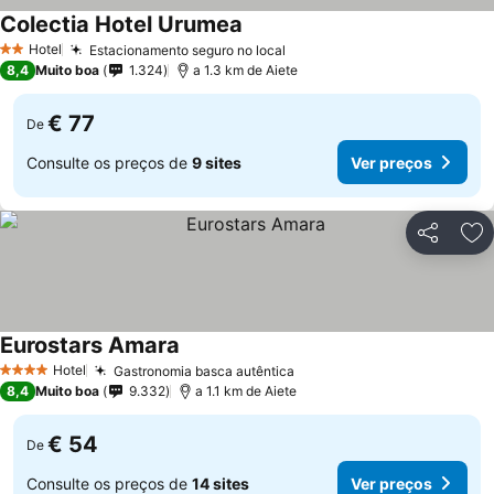
Colectia Hotel Urumea
Ver preços
Hotel
Estacionamento seguro no local
Ver preços
2 Estrelas
8,4
Muito boa
1.324
a 1.3 km de Aiete
€ 77
De
Consulte os preços de
9 sites
Ver preços
Partilhar
Ad
Eurostars Amara
Ver preços
Hotel
Gastronomia basca autêntica
Ver preços
4 Estrelas
8,4
Muito boa
9.332
a 1.1 km de Aiete
€ 54
De
Consulte os preços de
14 sites
Ver preços