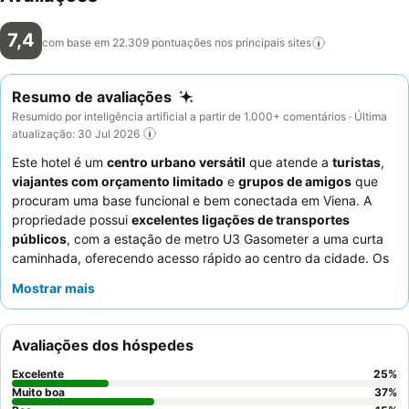
7,4
com base em 22.309 pontuações nos principais
sites
Resumo de avaliações
Resumido por inteligência artificial a partir de 1.000+ comentários · Última
atualização: 30 Jul 2026
Este hotel é um
centro urbano versátil
que atende a
turistas
,
viajantes com orçamento limitado
e
grupos de amigos
que
procuram uma base funcional e bem conectada em Viena. A
propriedade possui
excelentes ligações de transportes
públicos
, com a estação de metro U3 Gasometer a uma curta
caminhada, oferecendo acesso rápido ao centro da cidade. Os
hóspedes elogiam consistentemente os
funcionários da
Mostrar mais
receção, que são simpáticos e prestativos
, e o pequeno-
almoço, que oferece uma boa relação custo-benefício com uma
seleção variada de frios, queijos, cereais e pães. Para quem
Avaliações dos hóspedes
chega de carro, o hotel oferece uma
espaçosa garagem de
estacionamento subterrânea
. Para garantir uma estadia mais
Excelente
25
%
tranquila, os hóspedes podem preferir quartos virados para o
Muito boa
37
%