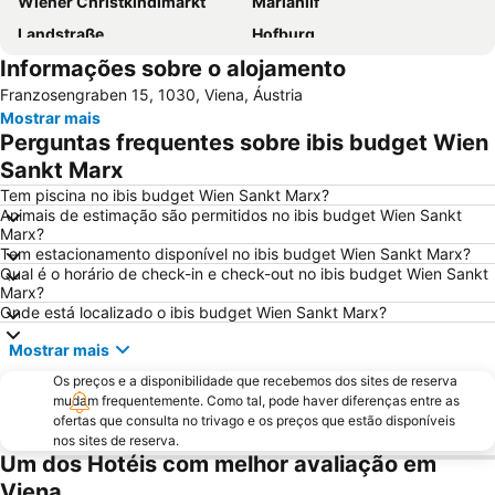
Wiener Christkindlmarkt
Mariahilf
Landstraße
Hofburg
Informações sobre o alojamento
Staatsoper
Liesing
Franzosengraben 15, 1030, Viena, Áustria
Wien Mitte - The Mall
Prefeitura de Viena
Mostrar mais
Rathauspark
Stephansdom
Perguntas frequentes sobre ibis budget Wien
Singerstraße
City Airport Train
Sankt Marx
Wieden
Belvedere Palace
Tem piscina no ibis budget Wien Sankt Marx?
Animais de estimação são permitidos no ibis budget Wien Sankt
Universidade de Viena
Mariahilferstrasse
Marx?
Tem estacionamento disponível no ibis budget Wien Sankt Marx?
Simmering
Albertina
Qual é o horário de check-in e check-out no ibis budget Wien Sankt
Casino Admiral
Vienna City Marathon
Marx?
Onde está localizado o ibis budget Wien Sankt Marx?
Leopoldstraße
Hafen Freudenau
Mostrar mais
Bahnhof Wien Praterstern
Ocean Park - Family Entertainment Center
Os preços e a disponibilidade que recebemos dos sites de reserva
Palácio de Schönbrunn
Riviéra
mudam frequentemente. Como tal, pode haver diferenças entre as
Musikverein
Spittelberg
ofertas que consulta no trivago e os preços que estão disponíveis
nos sites de reserva.
Jardim zoológico de Schönbrunn
Palazzo
Um dos Hotéis com melhor avaliação em
Südtirolerplatz
Reed Messe Wien
Viena