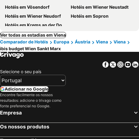
Hotéis em Vösendorf
Hotéis em Wiener Neustadt
Hotéis em Wiener Neudorf
Hotéis em Sopron
Hotéis em Krems an der Donau
Ver todas as estadias em Viena
Comparador de Hotéis
Europa
Áustria
Viena
Viena
ibis budget Wien Sankt Marx
Facebook
Twitter
Insta
Yo
Selecione o seu país
Adicionar no Google
Encontre facilmente os nossos
resultados: adicione o trivago como
fonte preferencial no Google.
Empresa
Os nossos produtos