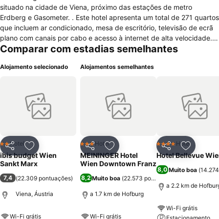
situado na cidade de Viena, próximo das estações de metro
Erdberg e Gasometer. . Este hotel apresenta um total de 271 quartos
que incluem ar condicionado, mesa de escritório, televisão de ecrã
plano com canais por cabo e acesso à internet de alta velocidade.
Comparar com estadias semelhantes
Os quartos possuem também uma casa de banho com chuveiro. A
nível de serviços gerais, o ibis budget Wien Sankt Marx dispõe de
Alojamento selecionado
Alojamentos semelhantes
elevador, balcão de informações turísticas, quartos para não
fumadores, computador com acesso à internet, jornais, equipa
multilíngue, acesso a pessoas com mobilidade condicionada,
sistema de videovigilância e máquinas de venda automática com
snacks e bebidas. Os funcionários da recepção estão ao seu dispor
24 horas por dia. Existem lugares de estacionamento no hotel
disponíveis mediante custo adicional. Animais de estimação são
bem-vindos no Ibis. O Golf Club Wien também se encontra nas
Hotel
Hotel
Hotel
2 Estrelas
3 Estrelas
4 Estrelas
Partilhar
Adicionar aos favoritos
Partilhar
Adicionar aos favoritos
Partilhar
Adicionar
proximidades do ibis budget Wien Sankt Marx.
ibis budget Wien
MEININGER Hotel
Hotel Bellevue Wi
Sankt Marx
Wien Downtown Franz
8,0
Muito boa
(
14.274
7,4
8,2
(
22.309 pontuações
)
Muito boa
(
22.573 pontuações
)
a 2.2 km de Hofbur
Viena, Áustria
a 1.7 km de Hofburg
Wi-Fi grátis
Wi-Fi grátis
Wi-Fi grátis
Estacionamento