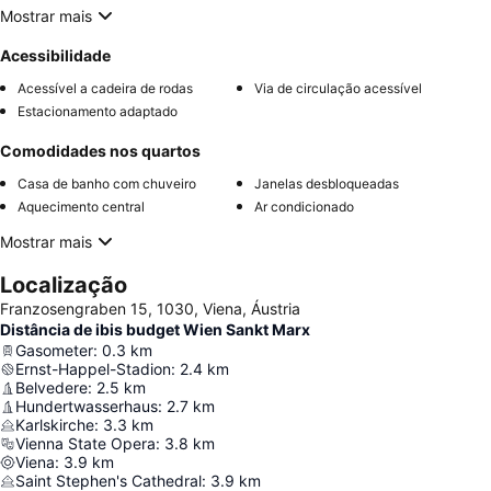
Mostrar mais
Acessibilidade
Acessível a cadeira de rodas
Via de circulação acessível
Estacionamento adaptado
Comodidades nos quartos
Casa de banho com chuveiro
Janelas desbloqueadas
Aquecimento central
Ar condicionado
Mostrar mais
Localização
Franzosengraben 15, 1030, Viena, Áustria
Distância de ibis budget Wien Sankt Marx
Gasometer
:
0.3
km
Ernst-Happel-Stadion
:
2.4
km
Belvedere
:
2.5
km
Hundertwasserhaus
:
2.7
km
Karlskirche
:
3.3
km
Vienna State Opera
:
3.8
km
Viena
:
3.9
km
Saint Stephen's Cathedral
:
3.9
km