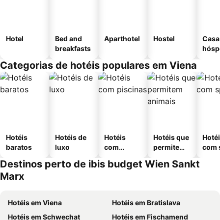
Hotel
Bed and
Aparthotel
Hostel
Casa
breakfasts
hósp
Categorias de hotéis populares em Viena
Hotéis
Hotéis de
Hotéis
Hotéis que
Hoté
baratos
luxo
com
permitem
com 
piscinas
animais
Destinos perto de ibis budget Wien Sankt
Marx
Hotéis em Viena
Hotéis em Bratislava
Hotéis em Schwechat
Hotéis em Fischamend