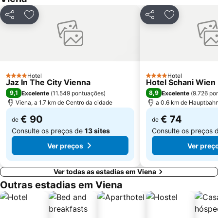
Prater
Silvesterpfad
Partilhar
Adicionar aos favoritos
Partilhar
Adicionar aos
Biblioteca Nacional da Áustria
Bahnhof Wien-Meidling
UNO-City Vienna International Centre
BahnhofCity Wien West
Wiener Stadthalle
Wiener U-Bahn
Gasometer
Favoriten
Hotel
Hotel
MQ Museumsquartier
Freyung
4 Estrelas
4 Estrelas
Jaz In The City Vienna
Hotel Schani Wien
9,1
8,9
Excelente
(
11.549 pontuações
)
Excelente
(
9.726 po
Viena, a 1.7 km de Centro da cidade
a 0.6 km de Hauptbah
€ 90
€ 74
de
de
Consulte os preços de
13 sites
Consulte os preços 
Ver preços
Ver preç
Ver todas as estadias em Viena
Outras estadias em Viena