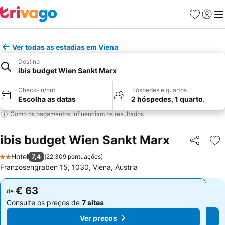
Favoritos
Iniciar
Me
Ver todas as estadias em Viena
Destino
ibis budget Wien Sankt Marx
Check-in/out
Hóspedes e quartos
Escolha as datas
2 hóspedes, 1 quarto.
Como os pagamentos influenciam os resultados
ibis budget Wien Sankt Marx
Partilhar
Ad
Hotel
7,4
(
22.309 pontuações
)
2 Estrelas
Franzosengraben 15, 1030, Viena, Áustria
€ 63
€ 63
de
de
Consulte os preços de
7 sites
Consulte os preços de
7 sites
Ver preços
Ver preços