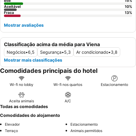
lado oposto à rua.
Boa
15
%
Aceitável
10
%
Fraca
13
%
Mostrar avaliações
Classificação acima da média para Viena
Negócios
•
6,5
Segurança
•
5,3
Ar condicionado
•
3,8
Mostrar mais classificações
Comodidades principais do hotel
Wi-fi no lobby
Wi-fi nos quartos
Estacionamento
Aceita animais
A/C
Todas as comodidades
Comodidades do alojamento
Elevador
Estacionamento
Terraço
Animais permitidos