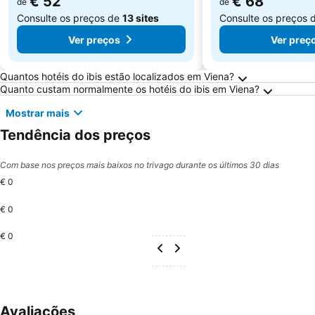
€ 52
€ 68
de
de
Consulte os preços de
13 sites
Consulte os preços 
Ver preços
Ver preç
Perguntas Frequentes sobre Viena
Quantos hotéis do ibis estão localizados em Viena?
Quanto custam normalmente os hotéis do ibis em Viena?
Mostrar mais
Tendência dos preços
Com base nos preços mais baixos no trivago durante os últimos 30 dias
€ 0
€ 0
€ 0
Avaliações