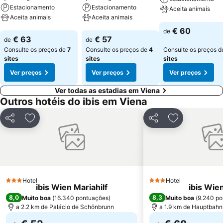
Estacionamento
Estacionamento
Aceita animais
Aceita animais
Aceita animais
Ver preços
€ 60
de
Ver preços
Ver preços
€ 63
€ 57
de
de
Consulte os preços de
7
Consulte os preços de
4
Consulte os preços 
sites
sites
sites
Ver preços
Ver preços
Ver preços
Ver todas as estadias em Viena
Outros hotéis do ibis em Viena
Partilhar
Adicionar aos favoritos
Partilhar
Adicionar aos
Hotel
Hotel
3 Estrelas
3 Estrelas
ibis Wien Mariahilf
ibis Wien
8,0
8,3
Muito boa
(
16.340 pontuações
)
Muito boa
(
9.240 po
a 2.2 km de Palácio de Schönbrunn
a 1.9 km de Hauptbahn