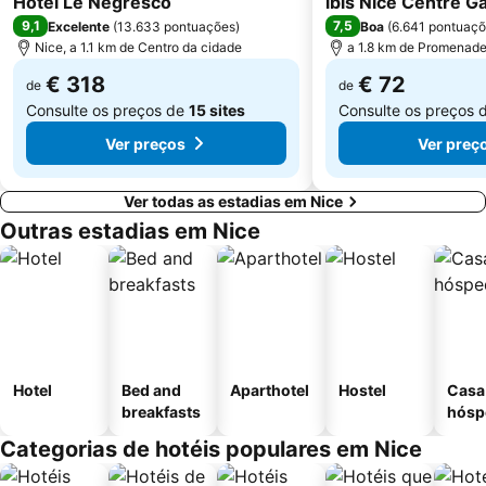
Hotel Le Negresco
ibis Nice Centre G
9,1
7,5
Excelente
(
13.633 pontuações
)
Boa
(
6.641 pontuaç
Antibes-les-Pins plage
Monaco-Monte Carlo Station
Nice, a 1.1 km de Centro da cidade
a 1.8 km de Promenade
€ 318
€ 72
de
de
Consulte os preços de
15 sites
Consulte os preços 
Ver preços
Ver preç
Ver todas as estadias em Nice
Outras estadias em Nice
Hotel
Bed and
Aparthotel
Hostel
Casa
breakfasts
hósp
Categorias de hotéis populares em Nice