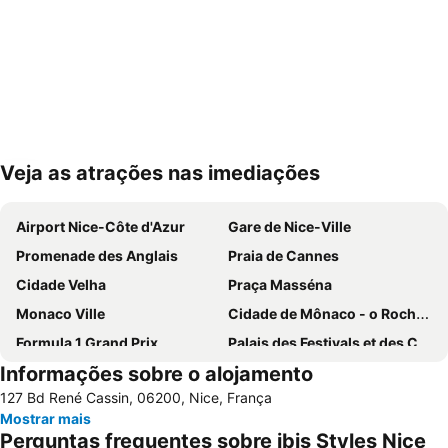
Veja as atrações nas imediações
Ampliar mapa
Airport Nice-Côte d'Azur
Gare de Nice-Ville
Promenade des Anglais
Praia de Cannes
Cidade Velha
Praça Masséna
Monaco Ville
Cidade de Mônaco - o Rochedo
Formula 1 Grand Prix
Palais des Festivals et des Congrès
Informações sobre o alojamento
Nice Acropolis
Jean-Médecin
127 Bd René Cassin, 06200, Nice, França
Monte-Carlo
Blue Beach
Mostrar mais
Port de Nice
Antibes - Juan-les-Pins Balnéaires
Perguntas frequentes sobre ibis Styles Nice