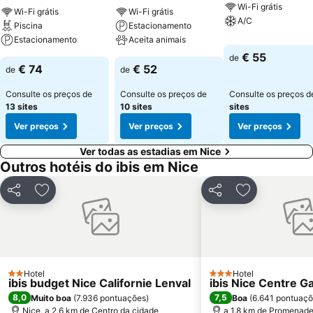
Wi-Fi grátis
Wi-Fi grátis
Wi-Fi grátis
A/C
Piscina
Estacionamento
Estacionamento
Aceita animais
€ 55
de
€ 74
€ 52
de
de
Consulte os preços de
Consulte os preços de
Consulte os preços 
13 sites
10 sites
sites
Ver preços
Ver preços
Ver preços
Ver todas as estadias em Nice
Outros hotéis do ibis em Nice
Partilhar
Adicionar aos favoritos
Partilhar
Adicionar aos
Hotel
Hotel
2 Estrelas
3 Estrelas
ibis budget Nice Californie Lenval
ibis Nice Centre G
8,0
7,5
Muito boa
(
7.936 pontuações
)
Boa
(
6.641 pontuaç
Nice, a 2.6 km de Centro da cidade
a 1.8 km de Promenade