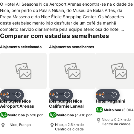
O Hotel All Seasons Nice Aeroport Arenas encontra-se na cidade de
Nice, bem perto do Palais Nikaia, do Museu de Belas Artes, da
Praça Massena e do Nice Étoile Shopping Center. Os hóspedes
deste estabelecimento irão desfrutar de um café da manhã
completo servido diariamente pela equipe atenciosa do hotel,
Comparar com estadias semelhantes
desfrutar de uma piscina externa ou aproveitar de serviços de
lavanderia e lavagem a seco. O hotel conta com uma recepção
Alojamento selecionado
Alojamentos semelhantes
atendendo em horário limitado, equipada com cofre de segurança
além de ar condicionado e acesso a internet sem fios de forma
gratuita. As acomodações destinadas ao descanso dos hóspedes
dispõem de TV com canais via satélite, acesso à internet gratuita,
banheiro com secadores de cabelo e ducha, camas amplas e
janelas com vistas.
Hotel
Hotel
Hotel
3 Estrelas
2 Estrelas
3 Estrelas
Partilhar
Adicionar aos favoritos
Partilhar
Adicionar aos favoritos
Partilhar
Adicionar
ibis Styles Nice
ibis budget Nice
Hotel Paganini
Aéroport Arenas
Californie Lenval
8,0
Muito boa
(
3.004
8,4
8,0
Muito boa
(
5.528 pontuações
Muito boa
)
(
7.936 pontuações
)
Nice, a 0.2 km de
Centro da cidade
Nice, França
Nice, a 2.6 km de
Centro da cidade