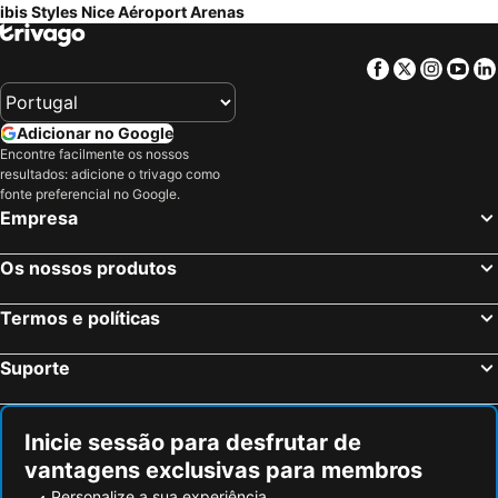
ibis Styles Nice Aéroport Arenas
Facebook
Twitter
Insta
Yo
Adicionar no Google
Encontre facilmente os nossos
resultados: adicione o trivago como
fonte preferencial no Google.
Empresa
Os nossos produtos
Termos e políticas
Suporte
Inicie sessão para desfrutar de
vantagens exclusivas para membros
Personalize a sua experiência