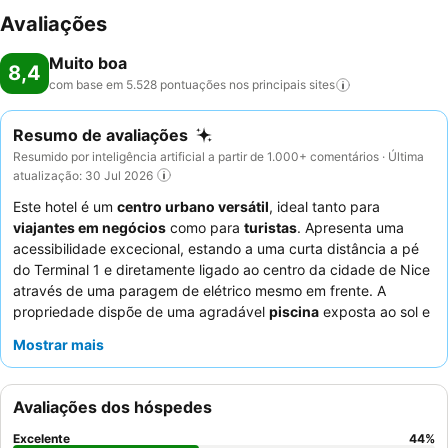
Avaliações
Muito boa
8,4
com base em 5.528 pontuações nos principais
sites
Resumo de avaliações
Resumido por inteligência artificial a partir de 1.000+ comentários · Última
atualização: 30 Jul 2026
Este hotel é um
centro urbano versátil
, ideal tanto para
viajantes em negócios
como para
turistas
. Apresenta uma
acessibilidade excecional, estando a uma curta distância a pé
do Terminal 1 e diretamente ligado ao centro da cidade de Nice
através de uma paragem de elétrico mesmo em frente. A
propriedade dispõe de uma agradável
piscina
exposta ao sol e
oferece chá, café e um dispensador de água 24 horas por dia, 7
Mostrar mais
dias por semana, tudo de forma gratuita. Os hóspedes elogiam
consistentemente o
excelente pequeno-almoço
e os
funcionários incrivelmente prestáveis e simpáticos. Para uma
Avaliações dos hóspedes
experiência mais tranquila, os hóspedes devem pedir um quarto
virado para o jardim.
Excelente
44
%