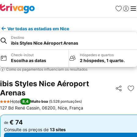
Favoritos
Iniciar
Me
Ver todas as estadias em Nice
Destino
ibis Styles Nice Aéroport Arenas
Check-in/out
Hóspedes e quartos
Escolha as datas
2 hóspedes, 1 quarto.
Como os pagamentos influenciam os resultados
ibis Styles Nice Aéroport
Arenas
Partilhar
Ad
Hotel
8,4
Muito boa
(
5.528 pontuações
)
3 Estrelas
127 Bd René Cassin, 06200, Nice, França
€ 74
€ 74
de
de
Consulte os preços de
13 sites
Consulte os preços de
13 sites