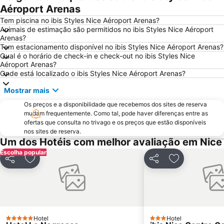
Antibes Activités
Stazione Ferroviaria San Remo
Aéroport Arenas
Riquier
Ironman France - Nice Triathlon
Tem piscina no ibis Styles Nice Aéroport Arenas?
Animais de estimação são permitidos no ibis Styles Nice Aéroport
Nice City Tour
Rue de France
Arenas?
Tem estacionamento disponível no ibis Styles Nice Aéroport Arenas?
Coco Beach
Le vieux Port
Qual é o horário de check-in e check-out no ibis Styles Nice
Beau Rivage
de la Salis
Aéroport Arenas?
Onde está localizado o ibis Styles Nice Aéroport Arenas?
Fête du Mimosa
Nice Etoile
Mostrar mais
Praia Castel
Gare de Cagnes-sur-Mer
Os preços e a disponibilidade que recebemos dos sites de reserva
Plage des Pirates
Rochers de la Bocca
mudam frequentemente. Como tal, pode haver diferenças entre as
Riviera Beach
Aéroport de Cannes Mandelieu
ofertas que consulta no trivago e os preços que estão disponíveis
nos sites de reserva.
A Colina do Castelo
Cimiez
Um dos Hotéis com melhor avaliação em Nice
Festival International du Cirque de Monte-Carlo
Forum Grimaldi
Escolha popular
Partilhar
Adicionar aos favoritos
Partilhar
Adicionar aos
Boulevard de Garavan
Plage de la Péguière
Gare Saint-Raphaël Valescure
Fréjus Plage
Gare de Nice Saint Augustin
Plages de Cagnes-sur-Mer
Saint-Isidore
Vernier
Hotel
Hotel
5 Estrelas
3 Estrelas
Le Ray
Port Vauban