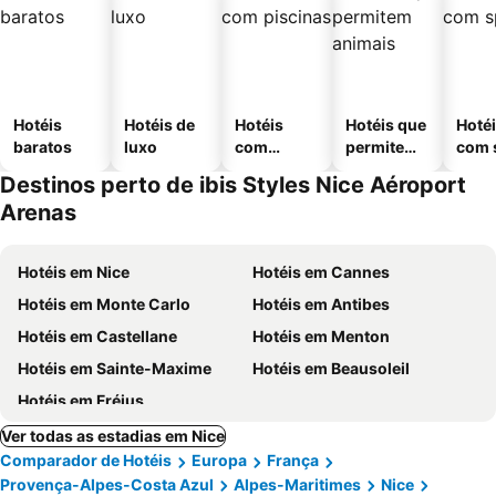
Hotéis
Hotéis de
Hotéis
Hotéis que
Hoté
baratos
luxo
com
permitem
com 
piscinas
animais
Destinos perto de ibis Styles Nice Aéroport
Arenas
Hotéis em Nice
Hotéis em Cannes
Hotéis em Monte Carlo
Hotéis em Antibes
Hotéis em Castellane
Hotéis em Menton
Hotéis em Sainte-Maxime
Hotéis em Beausoleil
Hotéis em Fréjus
Ver todas as estadias em Nice
Comparador de Hotéis
Europa
França
Provença-Alpes-Costa Azul
Alpes-Maritimes
Nice