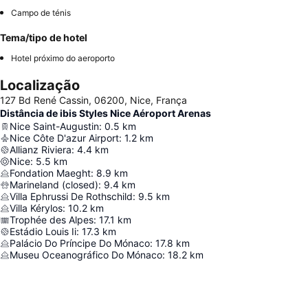
Campo de ténis
Tema/tipo de hotel
Hotel próximo do aeroporto
Localização
127 Bd René Cassin, 06200, Nice, França
Distância de ibis Styles Nice Aéroport Arenas
Nice Saint-Augustin
:
0.5
km
Nice Côte D'azur Airport
:
1.2
km
Allianz Riviera
:
4.4
km
Nice
:
5.5
km
Fondation Maeght
:
8.9
km
Marineland (closed)
:
9.4
km
Villa Ephrussi De Rothschild
:
9.5
km
Villa Kérylos
:
10.2
km
Trophée des Alpes
:
17.1
km
Estádio Louis Ii
:
17.3
km
Palácio Do Príncipe Do Mónaco
:
17.8
km
Museu Oceanográfico Do Mónaco
:
18.2
km