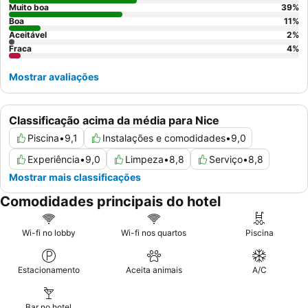
Muito boa
39
%
Boa
11
%
Aceitável
2
%
Fraca
4
%
Mostrar avaliações
Classificação acima da média para Nice
Piscina
•
9,1
Instalações e comodidades
•
9,0
Experiência
•
9,0
Limpeza
•
8,8
Serviço
•
8,8
Mostrar mais classificações
Comodidades principais do hotel
Wi-fi no lobby
Wi-fi nos quartos
Piscina
Estacionamento
Aceita animais
A/C
Bar no hotel