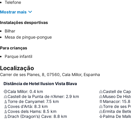
Telefone
Mostrar mais
Instalações desportivas
Bilhar
Mesa de pingue-pongue
Para crianças
Parque infantil
Localização
Carrer de ses Planes, 8, 07560, Cala Millor, Espanha
Distância de Hotel Ilusion Vista Blava
Cala Millor
:
0.4
km
Castell de Ca
Castell de la Punta de n'Amer
:
2.9
km
Museo De Hist
Torre de Canyamel
:
7.5
km
Manacor
:
15.8
Coves d'Artà
:
8.3
km
Torre de ses P
Coves dels Hams
:
8.5
km
Ermita de Bet
Drach (Dragon's) Cave
:
8.8
km
Palma De Mallo