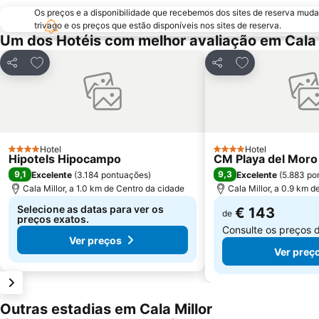
Os preços e a disponibilidade que recebemos dos sites de reserva muda
trivago e os preços que estão disponíveis nos sites de reserva.
Um dos Hotéis com melhor avaliação em Cala 
Adicionar aos favoritos
Adicionar aos f
Partilhar
Partilhar
Hotel
Hotel
4 Estrelas
4 Estrelas
Hipotels Hipocampo
CM Playa del Moro
9,1
9,3
Excelente
(
3.184 pontuações
)
Excelente
(
5.883 po
Cala Millor, a 1.0 km de Centro da cidade
Cala Millor, a 0.9 km 
Selecione as datas para ver os
€ 143
de
preços exatos.
Consulte os preços 
Ver preços
Ver preç
Outras estadias em Cala Millor