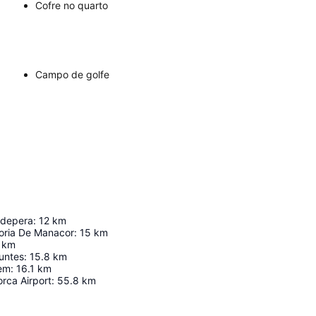
Cofre no quarto
Campo de golfe
pdepera
:
12
km
oria De Manacor
:
15
km
km
untes
:
15.8
km
lem
:
16.1
km
rca Airport
:
55.8
km