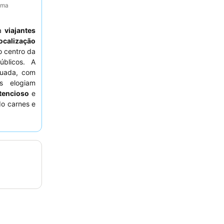
tima
ra
viajantes
ocalização
o centro da
úblicos. A
uada, com
s elogiam
atencioso
e
do carnes e
egime tudo
r um quarto