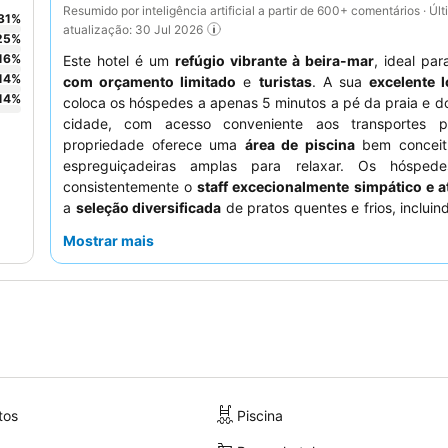
Resumido por inteligência artificial a partir de 600+ comentários · Úl
31
%
atualização: 30 Jul 2026
25
%
16
%
Este hotel é um
refúgio vibrante à beira-mar
, ideal pa
14
%
com orçamento limitado
e
turistas
. A sua
excelente l
14
%
coloca os hóspedes a apenas 5 minutos a pé da praia e d
cidade, com acesso conveniente aos transportes p
propriedade oferece uma
área de piscina
bem conceit
espreguiçadeiras amplas para relaxar. Os hóspede
consistentemente o
staff excecionalmente simpático e 
a
seleção diversificada
de pratos quentes e frios, incluin
peixes grelhados na hora, disponíveis no buffet de r
Mostrar mais
incluído. Para uma estadia mais tranquila, considere pedi
virado para o jardim em vez da rua.
tos
Piscina