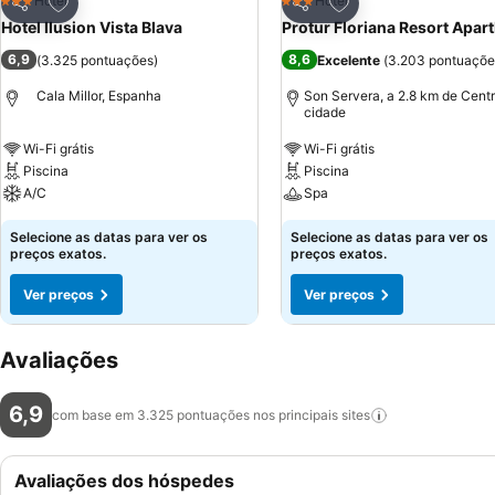
Adicionar aos favoritos
Adicionar aos favor
Hotel
Hotel
3 Estrelas
3 Estrelas
Partilhar
Partilhar
Hotel Ilusion Vista Blava
Protur Floriana Resort Apart
6,9
8,6
(
3.325 pontuações
)
Excelente
(
3.203 pontuaçõe
Cala Millor, Espanha
Son Servera, a 2.8 km de Cent
cidade
Wi-Fi grátis
Wi-Fi grátis
Piscina
Piscina
A/C
Spa
Selecione as datas para ver os
Selecione as datas para ver os
preços exatos.
preços exatos.
Ver preços
Ver preços
Avaliações
6,9
com base em 3.325 pontuações nos principais
sites
Avaliações dos hóspedes