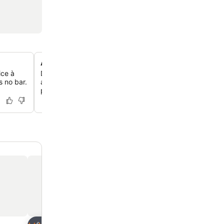
A poucos passos da praia de Cala Millor
ice à
Desfrute de uma curta caminhada de 5 minutos até a be
s no bar.
areia macia, com 2 km de extensão e águas cristalinas 
perfeita para relaxar ou praticar esportes aquáticos.