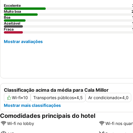
Excelente
Muito boa
Boa
Aceitável
Fraca
Mostrar avaliações
Classificação acima da média para Cala Millor
Wi-fi
•
10
Transportes públicos
•
4,5
Ar condicionado
•
4,0
Mostrar mais classificações
Comodidades principais do hotel
Wi-fi no lobby
Wi-fi nos quar