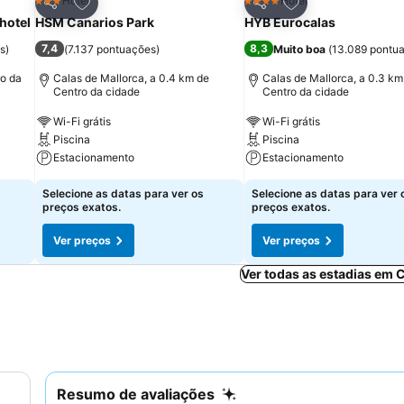
itos
Adicionar aos favoritos
Adicionar aos fav
Hotel
Hotel
3 Estrelas
4 Estrelas
Partilhar
Partilhar
hotel
HSM Canarios Park
HYB Eurocalas
7,4
8,3
s
)
(
7.137 pontuações
)
Muito boa
(
13.089 pontu
ro da
Calas de Mallorca, a 0.4 km de
Calas de Mallorca, a 0.3 km
Centro da cidade
Centro da cidade
Wi-Fi grátis
Wi-Fi grátis
Piscina
Piscina
Estacionamento
Estacionamento
Selecione as datas para ver os
Selecione as datas para ver 
preços exatos.
preços exatos.
Ver preços
Ver preços
Ver todas as estadias em C
Resumo de avaliações