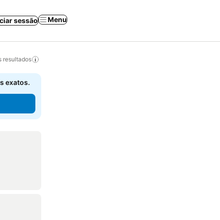
Menu
iciar sessão
 resultados
s exatos.