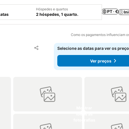
Hóspedes e quartos
PT · €
In
datas
2 hóspedes, 1 quarto.
Como os pagamentos influenciam os
Adicionar aos favoritos
Selecione as datas para ver os preço
Partilhar
Ver preços