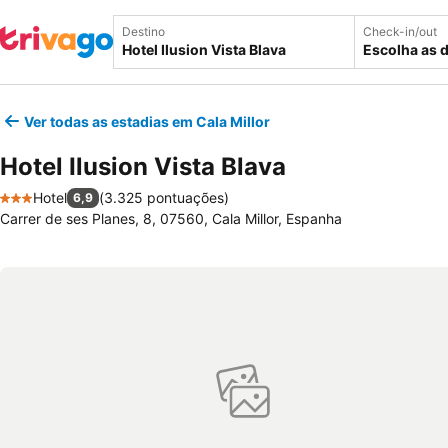
Destino
Check-in/out
Escolha as 
Ver todas as estadias em Cala Millor
Hotel Ilusion Vista Blava
Hotel
(
3.325 pontuações
)
6,9
3 Estrelas
Carrer de ses Planes, 8, 07560, Cala Millor, Espanha