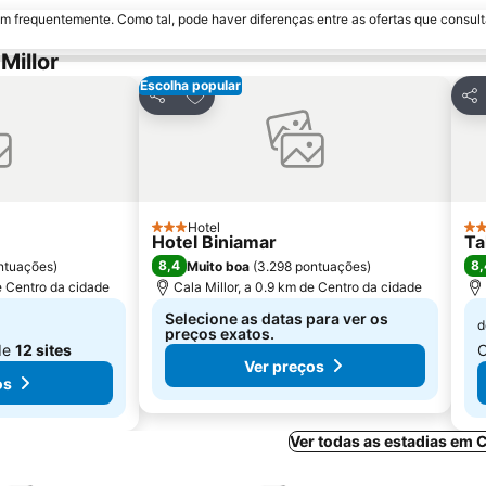
m frequentemente. Como tal, pode haver diferenças entre as ofertas que consult
Millor
Escolha popular
avoritos
Adicionar aos favoritos
Partilhar
Par
Hotel
3 Estrelas
4 E
Hotel Biniamar
Ta
8,4
8,
ntuações
)
Muito boa
(
3.298 pontuações
)
de Centro da cidade
Cala Millor, a 0.9 km de Centro da cidade
Selecione as datas para ver os
d
preços exatos.
de
12 sites
C
Ver preços
os
Ver todas as estadias em C