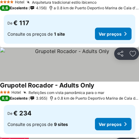
Hotel
Arquitetura tradicional estilo ibicenco
4 Estrelas
8,6
Excelente
4.156
a 0.8 km de Puerto Deportivo Marina de Cala d'Or
€ 117
De
Consulte os preços de
1 site
Ver preços
Partilhar
Ad
Grupotel Rocador - Adults Only
Hotel
Refeições com vista panorâmica para o mar
3 Estrelas
8,6
Excelente
3.955
a 0.8 km de Puerto Deportivo Marina de Cala d'Or
€ 234
De
Consulte os preços de
9 sites
Ver preços