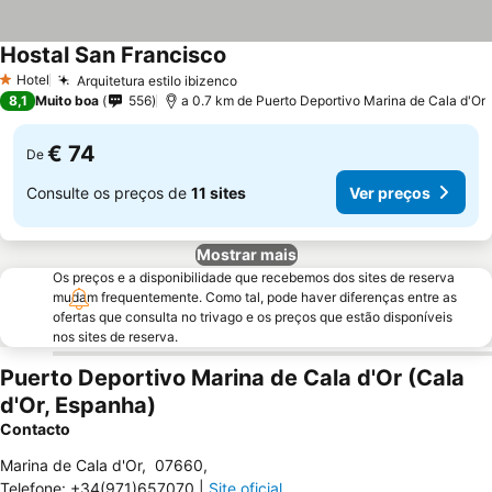
Hostal San Francisco
Hotel
Arquitetura estilo ibizenco
1 Estrelas
8,1
Muito boa
556
a 0.7 km de Puerto Deportivo Marina de Cala d'Or
€ 74
De
Consulte os preços de
11 sites
Ver preços
Mostrar mais
Os preços e a disponibilidade que recebemos dos sites de reserva
mudam frequentemente. Como tal, pode haver diferenças entre as
ofertas que consulta no trivago e os preços que estão disponíveis
nos sites de reserva.
Puerto Deportivo Marina de Cala d'Or (Cala
d'Or, Espanha)
Contacto
Marina de Cala d'Or
,
07660
,
Telefone
:
+34(971)657070
|
Site oficial