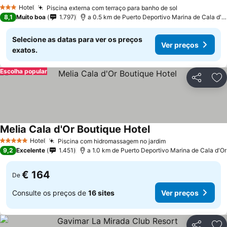
Hotel
Piscina externa com terraço para banho de sol
3 Estrelas
8,1
Muito boa
1.797
a 0.5 km de Puerto Deportivo Marina de Cala d'Or
Selecione as datas para ver os preços
Ver preços
exatos.
Escolha popular
Partilhar
Ad
Melia Cala d'Or Boutique Hotel
Hotel
Piscina com hidromassagem no jardim
5 Estrelas
9,2
Excelente
1.451
a 1.0 km de Puerto Deportivo Marina de Cala d'Or
€ 164
De
Consulte os preços de
16 sites
Ver preços