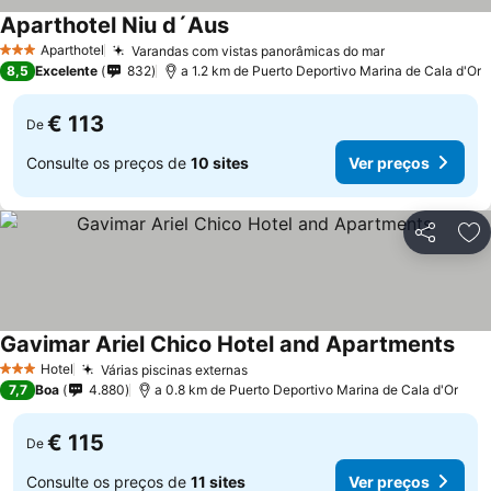
Aparthotel Niu d´Aus
Aparthotel
Varandas com vistas panorâmicas do mar
3 Estrelas
8,5
Excelente
832
a 1.2 km de Puerto Deportivo Marina de Cala d'Or
€ 113
De
Consulte os preços de
10 sites
Ver preços
Partilhar
Ad
Gavimar Ariel Chico Hotel and Apartments
Hotel
Várias piscinas externas
3 Estrelas
7,7
Boa
4.880
a 0.8 km de Puerto Deportivo Marina de Cala d'Or
€ 115
De
Consulte os preços de
11 sites
Ver preços