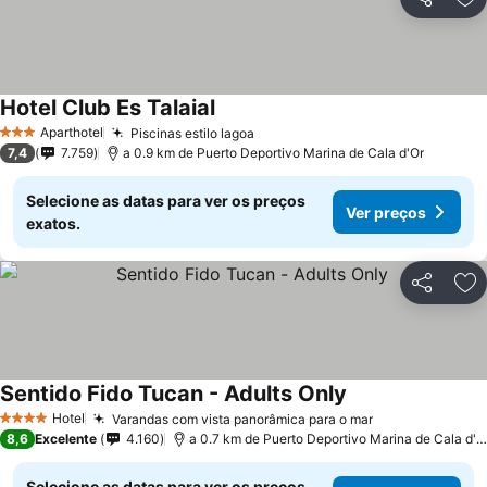
Partilhar
Ad
Hotel Club Es Talaial
Aparthotel
Piscinas estilo lagoa
3 Estrelas
7,4
7.759
a 0.9 km de Puerto Deportivo Marina de Cala d'Or
Selecione as datas para ver os preços
Ver preços
exatos.
Partilhar
Ad
Sentido Fido Tucan - Adults Only
Hotel
Varandas com vista panorâmica para o mar
4 Estrelas
8,6
Excelente
4.160
a 0.7 km de Puerto Deportivo Marina de Cala d'Or
Selecione as datas para ver os preços