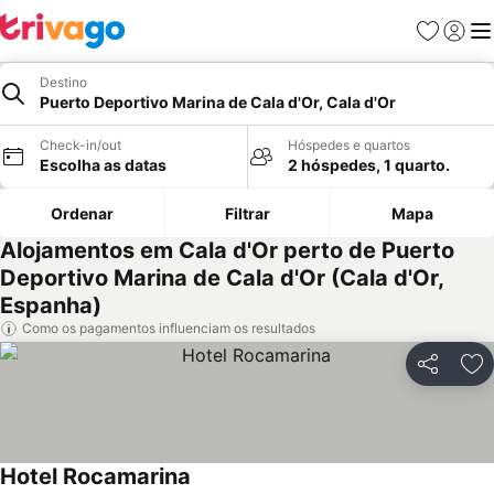
Favoritos
Iniciar
Me
Destino
Puerto Deportivo Marina de Cala d'Or, Cala d'Or
Check-in/out
Hóspedes e quartos
Escolha as datas
2 hóspedes, 1 quarto.
Ordenar
Filtrar
Mapa
Alojamentos em Cala d'Or perto de Puerto
Deportivo Marina de Cala d'Or (Cala d'Or,
Espanha)
Como os pagamentos influenciam os resultados
Partilhar
Ad
Hotel Rocamarina