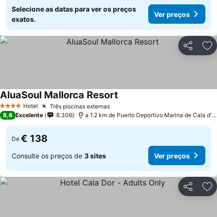
Selecione as datas para ver os preços
Ver preços
exatos.
Partilhar
Ad
AluaSoul Mallorca Resort
Hotel
Três piscinas externas
4 Estrelas
8,6
Excelente
8.306
a 1.2 km de Puerto Deportivo Marina de Cala d'Or
€ 138
De
Consulte os preços de
3 sites
Ver preços
Partilhar
Ad