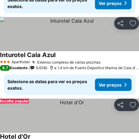
Ver preços
exatos.
Partilhar
Ad
Inturotel Cala Azul
Aparthotel
Extenso complexo de várias piscinas
3 Estrelas
8,7
Excelente
6.638
a 1.4 km de Puerto Deportivo Marina de Cala d'Or
Selecione as datas para ver os preços
Ver preços
exatos.
Escolha popular
Partilhar
Ad
Hotel d'Or