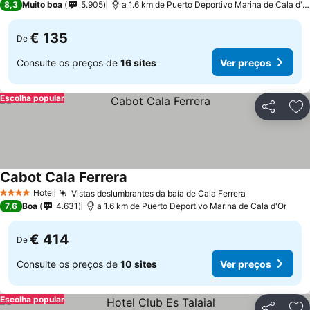
8,3
Muito boa
5.905
a 1.6 km de Puerto Deportivo Marina de Cala d'Or
€ 135
De
Consulte os preços de
16 sites
Ver preços
Escolha popular
Partilhar
Ad
Cabot Cala Ferrera
Hotel
Vistas deslumbrantes da baía de Cala Ferrera
4 Estrelas
7,6
Boa
4.631
a 1.6 km de Puerto Deportivo Marina de Cala d'Or
€ 414
De
Consulte os preços de
10 sites
Ver preços
Escolha popular