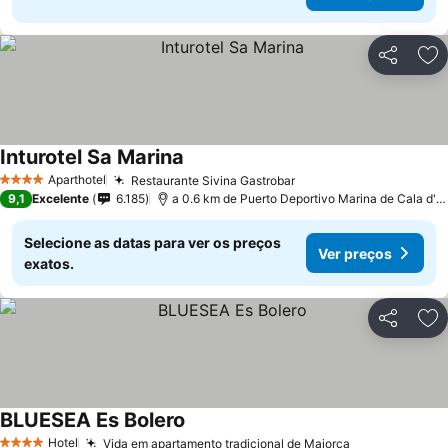
Partilhar
Ad
Inturotel Sa Marina
Aparthotel
Restaurante Sivina Gastrobar
4 Estrelas
9,1
Excelente
6.185
a 0.6 km de Puerto Deportivo Marina de Cala d'Or
Selecione as datas para ver os preços
Ver preços
exatos.
Partilhar
Ad
BLUESEA Es Bolero
Hotel
Vida em apartamento tradicional de Maiorca