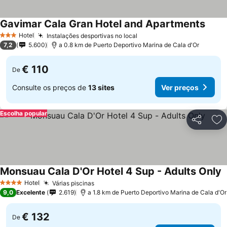
Gavimar Cala Gran Hotel and Apartments
Hotel
Instalações desportivas no local
3 Estrelas
7,2
5.600
a 0.8 km de Puerto Deportivo Marina de Cala d'Or
€ 110
De
Consulte os preços de
13 sites
Ver preços
Escolha popular
Partilhar
Ad
Monsuau Cala D'Or Hotel 4 Sup - Adults Only
Hotel
Várias piscinas
4 Estrelas
9,0
Excelente
2.619
a 1.8 km de Puerto Deportivo Marina de Cala d'Or
€ 132
De