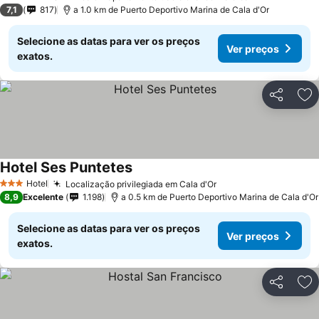
4 Estrelas
7,1
817
a 1.0 km de Puerto Deportivo Marina de Cala d'Or
Selecione as datas para ver os preços
Ver preços
exatos.
Partilhar
Ad
Hotel Ses Puntetes
Hotel
Localização privilegiada em Cala d'Or
3 Estrelas
8,9
Excelente
1.198
a 0.5 km de Puerto Deportivo Marina de Cala d'Or
Selecione as datas para ver os preços
Ver preços
exatos.
Partilhar
Ad