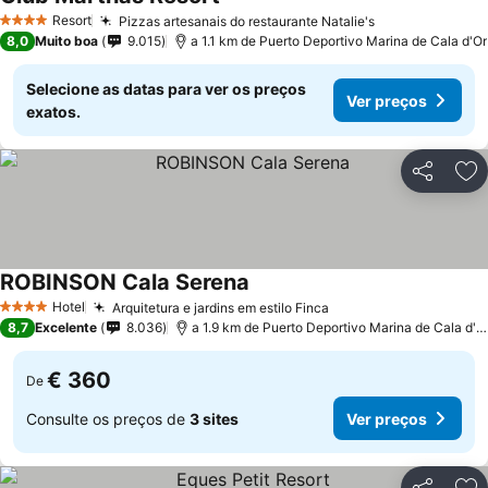
Resort
Pizzas artesanais do restaurante Natalie's
4 Estrelas
8,0
Muito boa
9.015
a 1.1 km de Puerto Deportivo Marina de Cala d'Or
Selecione as datas para ver os preços
Ver preços
exatos.
Partilhar
Ad
ROBINSON Cala Serena
Hotel
Arquitetura e jardins em estilo Finca
4 Estrelas
8,7
Excelente
8.036
a 1.9 km de Puerto Deportivo Marina de Cala d'Or
€ 360
De
Consulte os preços de
3 sites
Ver preços