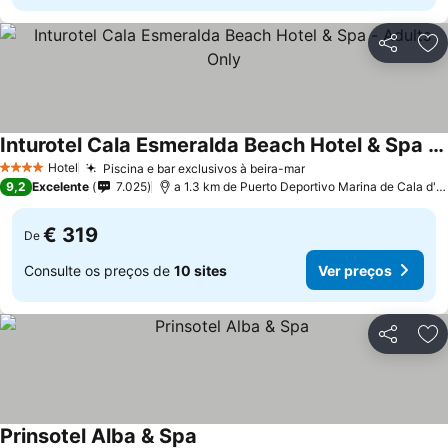
Partilhar
Ad
Inturotel Cala Esmeralda Beach Hotel & Spa - Adults Only
Hotel
Piscina e bar exclusivos à beira-mar
4 Estrelas
9,2
Excelente
7.025
a 1.3 km de Puerto Deportivo Marina de Cala d'Or
€ 319
De
Consulte os preços de
10 sites
Ver preços
Partilhar
Ad
Prinsotel Alba & Spa