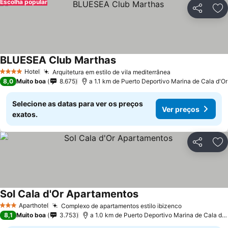
Escolha popular
Partilhar
Ad
BLUESEA Club Marthas
Hotel
Arquitetura em estilo de vila mediterrânea
4 Estrelas
8,0
Muito boa
8.675
a 1.1 km de Puerto Deportivo Marina de Cala d'Or
Selecione as datas para ver os preços
Ver preços
exatos.
Partilhar
Ad
Sol Cala d'Or Apartamentos
Aparthotel
Complexo de apartamentos estilo ibizenco
3 Estrelas
8,1
Muito boa
3.753
a 1.0 km de Puerto Deportivo Marina de Cala d'Or