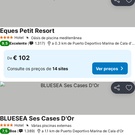
Partilhar
Ad
Eques Petit Resort
Hotel
Oásis de piscina mediterrânea
4 Estrelas
9,5
Excelente
1.317
a 0.3 km de Puerto Deportivo Marina de Cala d'Or
€ 102
De
Consulte os preços de
14 sites
Ver preços
Partilhar
Ad
BLUESEA Ses Cases D'Or
Hotel
Várias piscinas externas
4 Estrelas
7,5
Boa
1.389
a 1.1 km de Puerto Deportivo Marina de Cala d'Or