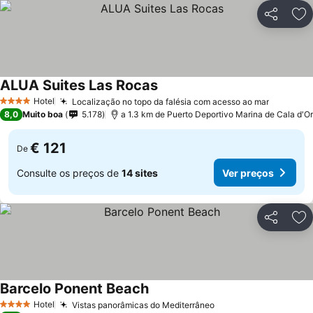
Partilhar
Ad
ALUA Suites Las Rocas
Hotel
Localização no topo da falésia com acesso ao mar
4 Estrelas
8,0
Muito boa
5.178
a 1.3 km de Puerto Deportivo Marina de Cala d'Or
€ 121
De
Consulte os preços de
14 sites
Ver preços
Partilhar
Ad
Barcelo Ponent Beach
Hotel
Vistas panorâmicas do Mediterrâneo
4 Estrelas