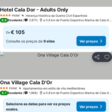
Hotel Cala Dor - Adults Only
Hotel
Herança histórica da Guerra Civil Espanhola
4 Estrelas
8,8
Excelente
2.671
a 0.6 km de Puerto Deportivo Marina de Cala d'Or
€ 105
De
Consulte os preços de
9 sites
Ver preços
Partilhar
Ad
Ona Village Cala D'Or
Hotel
Apartamentos em estilo de vila mediterrânea
3 Estrelas
8,7
Excelente
1.994
a 0.8 km de Puerto Deportivo Marina de Cala d'Or
Selecione as datas para ver os preços
Ver preços
exatos.