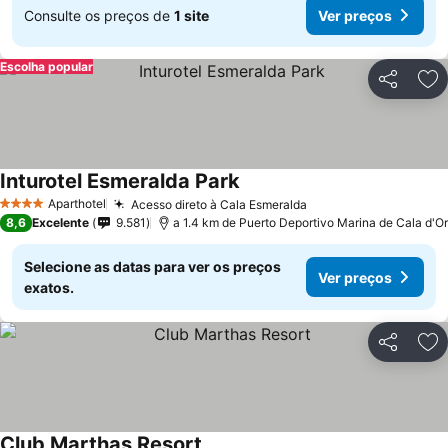
Consulte os preços de
1 site
Ver preços
Escolha popular
Partilhar
Ad
Inturotel Esmeralda Park
Aparthotel
Acesso direto à Cala Esmeralda
4 Estrelas
8,6
Excelente
9.581
a 1.4 km de Puerto Deportivo Marina de Cala d'Or
Selecione as datas para ver os preços
Ver preços
exatos.
Partilhar
Ad
Club Marthas Resort