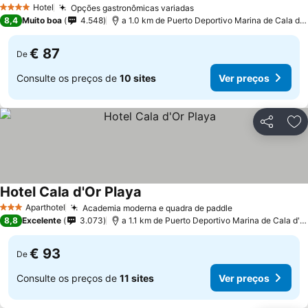
Hotel
Opções gastronômicas variadas
4 Estrelas
8,4
Muito boa
4.548
a 1.0 km de Puerto Deportivo Marina de Cala d'Or
€ 87
De
Consulte os preços de
10 sites
Ver preços
Partilhar
Ad
Hotel Cala d'Or Playa
Aparthotel
Academia moderna e quadra de paddle
3 Estrelas
8,8
Excelente
3.073
a 1.1 km de Puerto Deportivo Marina de Cala d'Or
€ 93
De
Consulte os preços de
11 sites
Ver preços