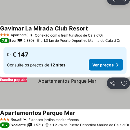
Partilhar
Ad
Gavimar La Mirada Club Resort
Aparthotel
Conexão com o trem turístico de Cala d'Or
3 Estrelas
7,5
Boa
2.880
a 1.0 km de Puerto Deportivo Marina de Cala d'Or
€ 147
De
Consulte os preços de
12 sites
Ver preços
Escolha popular
Partilhar
Ad
Apartamentos Parque Mar
Resort
Extensos jardins mediterrâneos
3 Estrelas
8,7
Excelente
1.571
a 1.2 km de Puerto Deportivo Marina de Cala d'Or