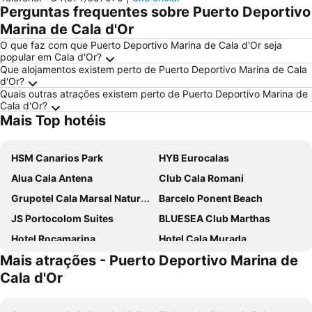
Perguntas frequentes sobre Puerto Deportivo
Marina de Cala d'Or
O que faz com que Puerto Deportivo Marina de Cala d'Or seja
popular em Cala d'Or?
Que alojamentos existem perto de Puerto Deportivo Marina de Cala
d'Or?
Quais outras atrações existem perto de Puerto Deportivo Marina de
Cala d'Or?
Mais Top hotéis
HSM Canarios Park
HYB Eurocalas
Alua Cala Antena
Club Cala Romani
Grupotel Cala Marsal Nature Hotel
Barcelo Ponent Beach
JS Portocolom Suites
BLUESEA Club Marthas
Hotel Rocamarina
Hotel Cala Murada
Mais atrações - Puerto Deportivo Marina de
AluaSoul Mallorca Resort
Iberostar Waves Club Cala Barca
Cala d'Or
Globales America
ALUA Suites Las Rocas
MarSenses Ferrera Blanca Hotel Family
Gavimar Cala Gran Hotel and Apartments