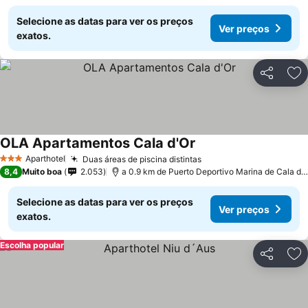
Selecione as datas para ver os preços
Ver preços
exatos.
Partilhar
Ad
OLA Apartamentos Cala d'Or
Aparthotel
Duas áreas de piscina distintas
3 Estrelas
8,4
Muito boa
2.053
a 0.9 km de Puerto Deportivo Marina de Cala d'Or
Selecione as datas para ver os preços
Ver preços
exatos.
Escolha popular
Partilhar
Ad