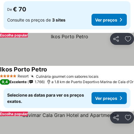
€ 70
De
Consulte os preços de
3 sites
Ver preços
Escolha popular
Partilhar
Ad
Ikos Porto Petro
Resort
Culinária gourmet com sabores locais
5 Estrelas
9,4
Excelente
1.766
a 1.8 km de Puerto Deportivo Marina de Cala d'Or
Selecione as datas para ver os preços
Ver preços
exatos.
Escolha popular
Partilhar
Ad