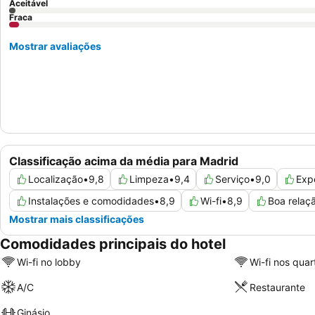
Aceitável
Fraca
Mostrar avaliações
Classificação acima da média para Madrid
Localização
•
9,8
Limpeza
•
9,4
Serviço
•
9,0
Exp
Instalações e comodidades
•
8,9
Wi-fi
•
8,9
Boa relaç
Mostrar mais classificações
Comodidades principais do hotel
Wi-fi no lobby
Wi-fi nos quar
A/C
Restaurante
Ginásio