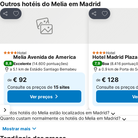
Outros hotéis do Melia em Madrid
Adicionar aos favoritos
Adicionar aos f
Partilhar
Partilhar
Hotel
Hotel
4 Estrelas
4 Estrelas
Melia Avenida de America
Hotel Madrid Plaza
8,8
7,9
Excelente
(
14.600 pontuações
)
Boa
(
8.416 pontuaç
a 5.1 km de Estádio Santiago Bernabeu
a 0.9 km de Porta do S
€ 92
€ 128
de
de
Consulte os preços de
15 sites
Consulte os preços 
Ver preços
Ve
Perguntas Frequentes sobre Madrid
Quantos hotéis do Melia estão localizados em Madrid?
Quanto custam normalmente os hotéis do Melia em Madrid?
Mostrar mais