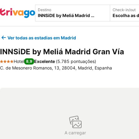
Destino
Check-in/out
Escolha as 
Ver todas as estadias em Madrid
INNSiDE by Meliá Madrid Gran Vía
Hotel
Excelente
(
5.785 pontuações
)
8,9
4 Estrelas
C. de Mesonero Romanos, 13, 28004, Madrid, Espanha
A carregar