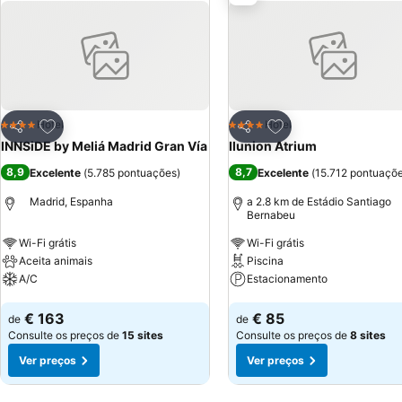
Adicionar aos favoritos
Adicionar aos favor
Hotel
Hotel
4 Estrelas
4 Estrelas
Partilhar
Partilhar
INNSiDE by Meliá Madrid Gran Vía
Ilunion Atrium
8,9
8,7
Excelente
(
5.785 pontuações
)
Excelente
(
15.712 pontuaçõ
Madrid, Espanha
a 2.8 km de Estádio Santiago
Bernabeu
Wi-Fi grátis
Wi-Fi grátis
Aceita animais
Piscina
A/C
Estacionamento
Ver preços
Ver preços
€ 163
€ 85
de
de
Consulte os preços de
15 sites
Consulte os preços de
8 sites
Ver preços
Ver preços