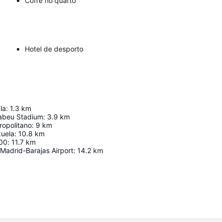
Cofre no quarto
Hotel de desporto
la
:
1.3
km
abeu Stadium
:
3.9
km
ropolitano
:
9
km
zuela
:
10.8
km
00
:
11.7
km
Madrid-Barajas Airport
:
14.2
km
Ampliar mapa