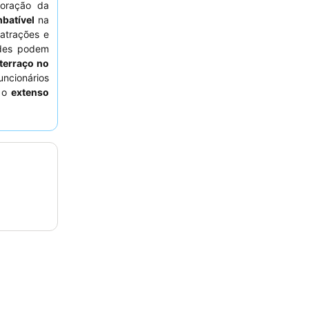
oração da
mbatível
na
 atrações e
edes podem
terraço no
ncionários
e o
extenso
iedade de
anquila, os
 oposto da