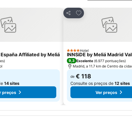
avoritos
Adicionar aos favoritos
Partilhar
Hotel
4 Estrelas
 España Affiliated by Meliá
INNSiDE by Meliá Madrid Va
9,3
ões
)
Excelente
(
6.977 pontuações
)
ol
Madrid, a 11.7 km de Centro da cida
€ 118
de
de
14 sites
Consulte os preços de
12 sites
r preços
Ver preços