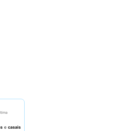
ltima
as
e
casais