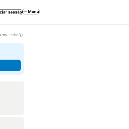
Menu
iciar sessão
 resultados