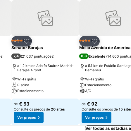
itos
Adicionar aos favoritos
Adicionar aos fav
Hotel
Hotel
4 Estrelas
4 Estrelas
Partilhar
Partilhar
Senator Barajas
Melia Avenida de America
7,4
8,8
es
)
(
21.037 pontuações
)
Excelente
(
14.600 pontu
a 1.2 km de Adolfo Suárez Madrid–
a 5.1 km de Estádio Santiag
Barajas Airport
Bernabeu
Wi-Fi grátis
Wi-Fi grátis
Piscina
Estacionamento
Estacionamento
A/C
Ver preços
Ver preços
€ 53
€ 92
de
de
Consulte os preços de
20 sites
Consulte os preços de
15 site
Ver preços
Ver preços
Ver todas as estadias