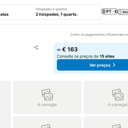
Hóspedes e quartos
PT · €
In
datas
2 hóspedes, 1 quarto.
Como os pagamentos influenciam os
Adicionar aos favoritos
€ 163
de
Partilhar
Consulte os preços de
15 sites
Ver preços
A carregar
A carregar