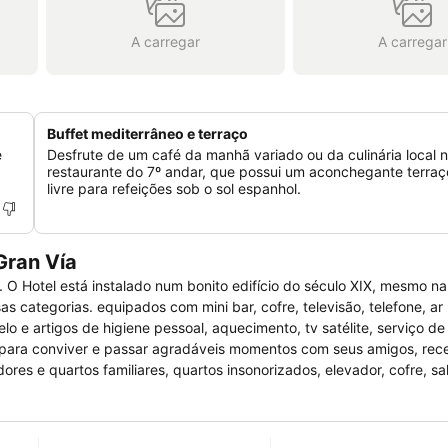
A carregar
A carregar
Buffet mediterrâneo e terraço
e
Desfrute de um café da manhã variado ou da culinária local 
restaurante do 7º andar, que possui um aconchegante terraç
livre para refeições sob o sol espanhol.
Gran Vía
 O Hotel está instalado num bonito edifício do século XIX, mesmo na 
s categorias. equipados com mini bar, cofre, televisão, telefone, ar
 e artigos de higiene pessoal, aquecimento, tv satélite, serviço de
ar para conviver e passar agradáveis momentos com seus amigos, re
ores e quartos familiares, quartos insonorizados, elevador, cofre, sa
o, serviços de quarto, centro financeiro, salão de conferências para
oportunidade de alugar viatura, posto de turismo, internet e estaci