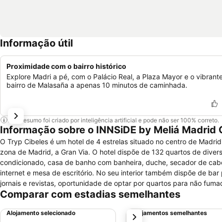
Informação útil
Proximidade com o bairro histórico
Explore Madri a pé, com o Palácio Real, a Plaza Mayor e o vibrant
bairro de Malasaña a apenas 10 minutos de caminhada.
Este resumo foi criado por inteligência artificial e pode não ser 100% correto.
Informação sobre o INNSiDE by Meliá Madrid 
O Tryp Cibeles é um hotel de 4 estrelas situado no centro de Madrid.
zona de Madrid, a Gran Via. O hotel dispõe de 132 quartos de diversa
condicionado, casa de banho com banheira, duche, secador de cabelo
internet e mesa de escritório. No seu interior também dispõe de b
jornais e revistas, oportunidade de optar por quartos para não fumad
Comparar com estadias semelhantes
bagagem, ambiente gay friendly, quarto anti-alérgico, ar condicionad
condições para receber crianças e bebés, lavandaria, engomadeira, 
Alojamento selecionado
Alojamentos semelhantes
próximo
pago. Aqui terá oportunidade de fazer agradáveis caminhadas.