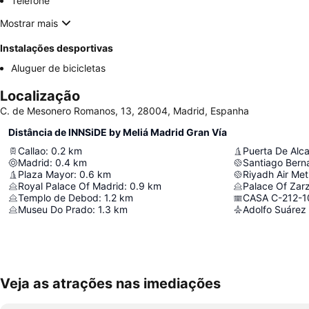
Telefone
Mostrar mais
Instalações desportivas
Aluguer de bicicletas
Localização
C. de Mesonero Romanos, 13, 28004, Madrid, Espanha
Distância de INNSiDE by Meliá Madrid Gran Vía
Callao
:
0.2
km
Puerta De Alca
Madrid
:
0.4
km
Santiago Bern
Plaza Mayor
:
0.6
km
Riyadh Air Met
Royal Palace Of Madrid
:
0.9
km
Palace Of Zar
Templo de Debod
:
1.2
km
CASA C-212-1
Museu Do Prado
:
1.3
km
Adolfo Suárez 
Veja as atrações nas imediações