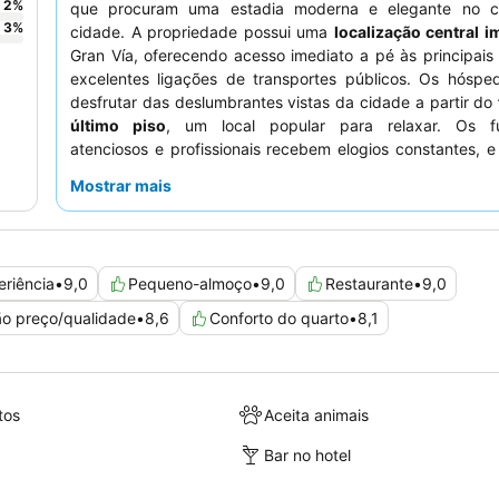
2
%
que procuram uma estadia moderna e elegante no c
3
%
cidade. A propriedade possui uma
localização central i
Gran Vía, oferecendo acesso imediato a pé às principais
excelentes ligações de transportes públicos. Os hósp
desfrutar das deslumbrantes vistas da cidade a partir do
último piso
, um local popular para relaxar. Os fu
atenciosos e profissionais recebem elogios constantes, 
buffet de pequeno-almoço
oferece uma grande var
Mostrar mais
opções para começar o dia. Para uma experiência mais tr
hóspedes devem solicitar um quarto virado para o lado
Gran Vía.
eriência
•
9,0
Pequeno-almoço
•
9,0
Restaurante
•
9,0
ão preço/qualidade
•
8,6
Conforto do quarto
•
8,1
tos
Aceita animais
Bar no hotel