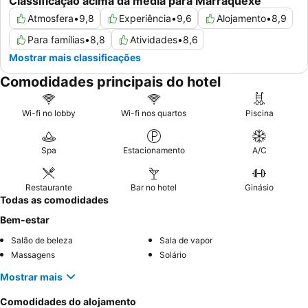
Classificação acima da média para Marraquexe
Atmosfera
•
9,8
Experiência
•
9,6
Alojamento
•
8,9
Para famílias
•
8,8
Atividades
•
8,6
Mostrar mais classificações
Comodidades principais do hotel
Wi-fi no lobby
Wi-fi nos quartos
Piscina
Spa
Estacionamento
A/C
Restaurante
Bar no hotel
Ginásio
Todas as comodidades
Bem-estar
Salão de beleza
Sala de vapor
Massagens
Solário
Mostrar mais
Comodidades do alojamento