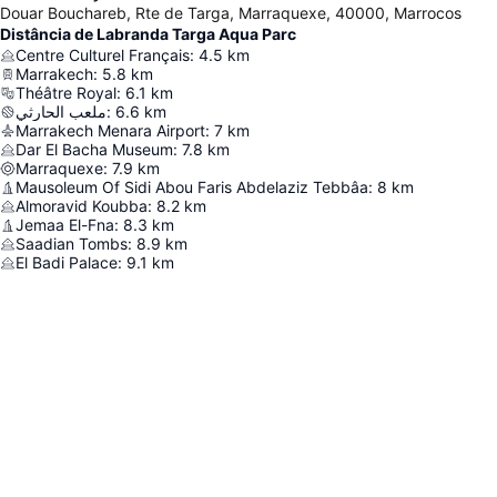
Douar Bouchareb, Rte de Targa, Marraquexe, 40000, Marrocos
Distância de Labranda Targa Aqua Parc
Centre Culturel Français
:
4.5
km
Marrakech
:
5.8
km
Théâtre Royal
:
6.1
km
ملعب الحارثي
:
6.6
km
Marrakech Menara Airport
:
7
km
Dar El Bacha Museum
:
7.8
km
Marraquexe
:
7.9
km
Mausoleum Of Sidi Abou Faris Abdelaziz Tebbâa
:
8
km
Almoravid Koubba
:
8.2
km
Jemaa El-Fna
:
8.3
km
Saadian Tombs
:
8.9
km
El Badi Palace
:
9.1
km