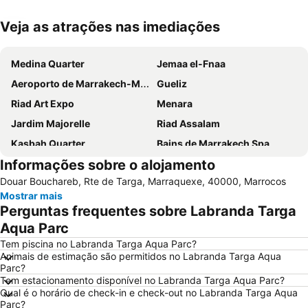
Veja as atrações nas imediações
Ampliar mapa
Medina Quarter
Jemaa el-Fnaa
Aeroporto de Marrakech-Menara
Gueliz
Riad Art Expo
Menara
Jardim Majorelle
Riad Assalam
Kasbah Quarter
Bains de Marrakech Spa
Informações sobre o alojamento
Marrakesh Railway Station
Théâtre Royal
Douar Bouchareb, Rte de Targa, Marraquexe, 40000, Marrocos
Palmeraie Golf Palace
Grand Casino Mamounia
Mostrar mais
El Badi Palace
Mesquita Koutoubia
Perguntas frequentes sobre Labranda Targa
Marrakech Stadium
La Plage Rouge
Aqua Parc
Marrakech Museum
Saadien Tombs
Tem piscina no Labranda Targa Aqua Parc?
Animais de estimação são permitidos no Labranda Targa Aqua
Daoudiate
Sidi Mimoun Garden
Parc?
Tem estacionamento disponível no Labranda Targa Aqua Parc?
Bahia Palace
Dar Si Said Museum
Qual é o horário de check-in e check-out no Labranda Targa Aqua
Al Maaden Golf Resort
Sidi Youssef Ben Ali
Parc?