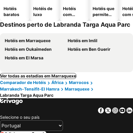
Hotéis
Hotéis de
Hotéis
Hotéis que
Hoté
baratos
luxo
com
permitem
com 
piscinas
animais
Destinos perto de Labranda Targa Aqua Parc
Hotéis em Marraquexe
Hotéis em Imlil
Hotéis em Oukaïmeden
Hotéis em Ben Guerir
Hotéis em El Marsa
Ver todas as estadias em Marraquexe
Comparador de Hotéis
África
Marrocos
Marrakech-Tensifit-El Hamra
Marraquexe
Labranda Targa Aqua Parc
Facebook
Twitter
Insta
Yo
Selecione o seu país