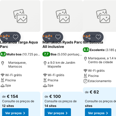
Hotel
Hotel
Hotel
4 Estrelas
4 Estrelas
3 Estrelas
Partilhar
Adicionar aos favoritos
Partilhar
Adicionar aos favoritos
Partilhar
Adicionar
Labranda Targa Aqua
Marrakech Ryads Parc
Ibn Batouta
Parc
All inclusive
8,5
Excelente
(
3.185 
8,2
7,7
Muito boa
(
10.725 pontuações
Boa
)
(
5.050 pontuações
)
Marraquexe, a 1.4 
Centro da cidade
Marraquexe,
a 9.0 km de Jardim
Marrocos
Majorelle
Wi-Fi grátis
Wi-Fi grátis
Wi-Fi grátis
Piscina
Piscina
Piscina
Estacionamento
Spa
Spa
€ 62
de
€ 154
€ 100
de
de
Consulte os preços de
Consulte os preços de
Consulte os preços 
12 sites
14 sites
sites
Ver preços
Ver preços
Ver preços