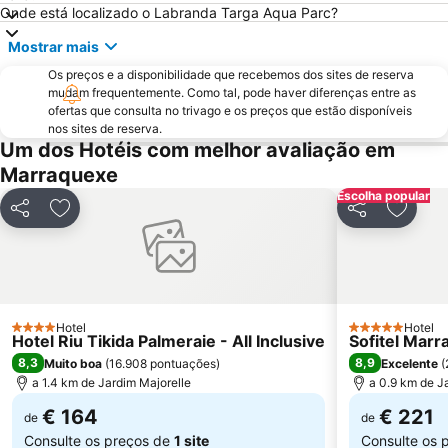
Onde está localizado o Labranda Targa Aqua Parc?
Marrakesh City Hall
Stade El-Harti
Mostrar mais
Church of the Holy Martyrs
Belbekkar
Os preços e a disponibilidade que recebemos dos sites de reserva
Avenue Mohammed V
Marrakech Palmery
mudam frequentemente. Como tal, pode haver diferenças entre as
Madrasa Ben Youssef
Nikki Beach Club
ofertas que consulta no trivago e os preços que estão disponíveis
nos sites de reserva.
Mellah
Oasiria Water Park
Um dos Hotéis com melhor avaliação em
Agdal Gardens
Marraquexe
Escolha popular
Partilhar
Adicionar aos favoritos
Partilhar
Adicio
Hotel
Hotel
4 Estrelas
5 Estrelas
Hotel Riu Tikida Palmeraie - All Inclusive
Sofitel Marr
8,3
8,9
Muito boa
(
16.908 pontuações
)
Excelente
(
a 1.4 km de Jardim Majorelle
a 0.9 km de J
€ 164
€ 221
de
de
Consulte os preços de
1 site
Consulte os 