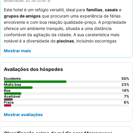
atualização: 30 Jul 2026
Este hotel é um refúgio versátil, ideal para
famílias
,
casais
e
grupos de amigos
que procuram uma experiência de férias
envolvente e com boa relação qualidade-preço. A propriedade
oferece um ambiente tranquilo, situada a uma distância
confortável da agitação da cidade. A sua caraterística mais
notável é a diversidade de
piscinas
, incluindo escorregas
aquáticos, que atendem a todas as idades e preferências. Os
Mostrar mais
hóspedes elogiam consistentemente o
pessoal e o serviço
excecionais
, particularmente a equipa de entretenimento
envolvente e as opções frescas disponíveis no buffet de
Avaliações dos hóspedes
pequeno-almoço. Para uma experiência mais tranquila, os
hóspedes podem considerar solicitar um quarto virado para os
Excelente
50
%
jardins.
Muito boa
23
%
Boa
14
%
Aceitável
7
%
Fraca
6
%
Mostrar avaliações