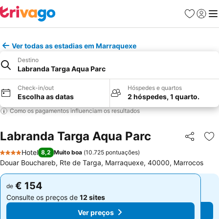
Favoritos
Iniciar
Me
Ver todas as estadias em Marraquexe
Destino
Labranda Targa Aqua Parc
Check-in/out
Hóspedes e quartos
Escolha as datas
2 hóspedes, 1 quarto.
Como os pagamentos influenciam os resultados
Labranda Targa Aqua Parc
Partilhar
Ad
Hotel
8,2
Muito boa
(
10.725 pontuações
)
4 Estrelas
Douar Bouchareb, Rte de Targa, Marraquexe, 40000, Marrocos
€ 154
€ 154
de
de
Consulte os preços de
12 sites
Consulte os preços de
12 sites
Ver preços
Ver preços