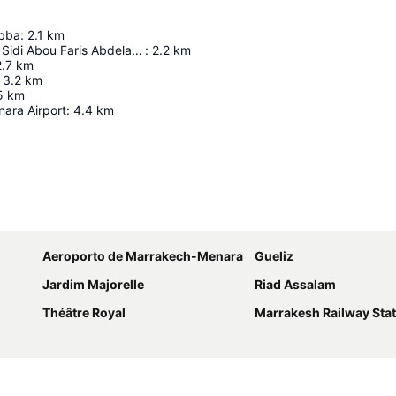
ubba
:
2.1
km
Mausoleum Of Sidi Abou Faris Abdelaziz Tebbâa
:
2.2
km
2.7
km
3.2
km
5
km
ara Airport
:
4.4
km
Ampliar mapa
Aeroporto de Marrakech-Menara
Gueliz
Jardim Majorelle
Riad Assalam
Théâtre Royal
Marrakesh Railway Sta