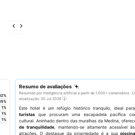
Resumo de avaliações
Resumido por inteligência artificial a partir de 1.000+ comentários · Ú
82
%
atualização: 30 Jul 2026
15
%
1
%
Este hotel é um refúgio histórico tranquilo, ideal pa
1
%
turistas
que procuram uma escapadela pacífica co
1
%
cultural. Aninhado dentro das muralhas da Medina, ofere
de tranquilidade
, mantendo-se altamente acessível às 
atrações. O destaque da propriedade é a sua
piscin