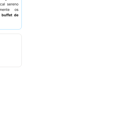
cal sereno
emente os
o
buffet de
l. Para uma
quarto com
enamente o