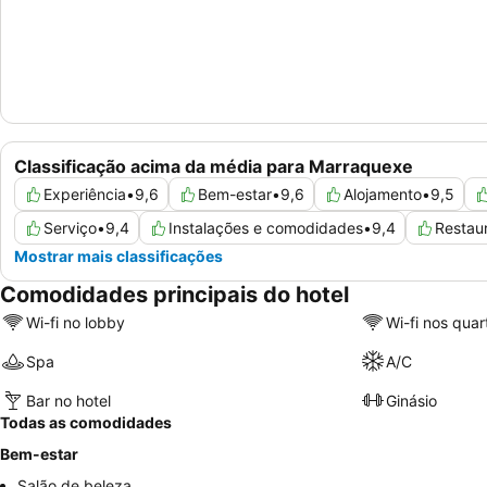
Classificação acima da média para Marraquexe
Experiência
•
9,6
Bem-estar
•
9,6
Alojamento
•
9,5
Serviço
•
9,4
Instalações e comodidades
•
9,4
Restau
Mostrar mais classificações
Comodidades principais do hotel
Wi-fi no lobby
Wi-fi nos quar
Spa
A/C
Bar no hotel
Ginásio
Todas as comodidades
Bem-estar
Salão de beleza