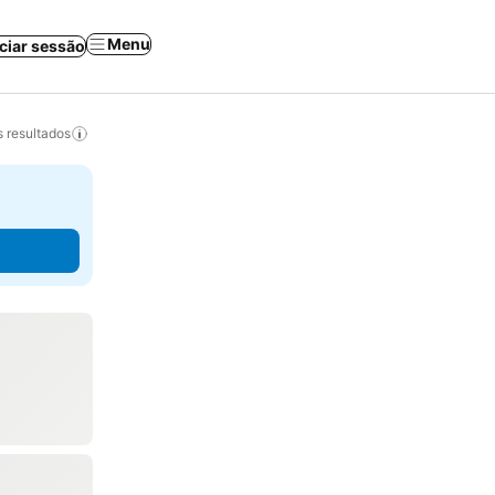
Menu
iciar sessão
 resultados