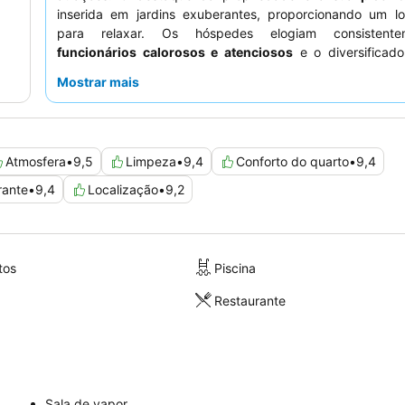
inserida em jardins exuberantes, proporcionando um lo
para relaxar. Os hóspedes elogiam consistent
funcionários calorosos e atenciosos
e o diversificad
pequeno-almoço
com cozinha marroquina e internaciona
Mostrar mais
experiência verdadeiramente autêntica, considere um 
vista para os
jardins encantadores
para apreciar pl
ambiente sereno.
Atmosfera
•
9,5
Limpeza
•
9,4
Conforto do quarto
•
9,4
rante
•
9,4
Localização
•
9,2
tos
Piscina
Restaurante
Sala de vapor