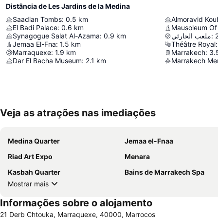
Distância de Les Jardins de la Medina
Saadian Tombs
:
0.5
km
Almoravid Ko
El Badi Palace
:
0.6
km
Synagogue Salat Al-Azama
:
0.9
km
ملعب الحارثي
:
Jemaa El-Fna
:
1.5
km
Théâtre Royal
:
Marraquexe
:
1.9
km
Marrakech
:
3.
Dar El Bacha Museum
:
2.1
km
Marrakech Men
Veja as atrações nas imediações
Medina Quarter
Jemaa el-Fnaa
Riad Art Expo
Menara
Kasbah Quarter
Bains de Marrakech Spa
Mostrar mais
Informações sobre o alojamento
21 Derb Chtouka, Marraquexe, 40000, Marrocos