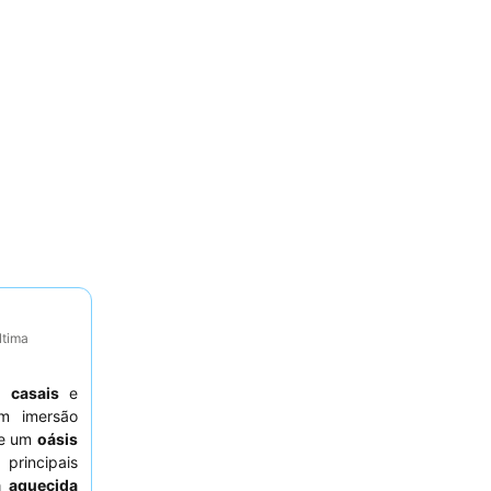
ltima
ra
casais
e
m imersão
ce um
oásis
principais
a aquecida