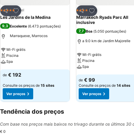
Adicionar aos favoritos
Adicionar aos favor
Hotel
Hotel
5 Estrelas
4 Estrelas
Partilhar
Partilhar
Les Jardins de la Medina
Marrakech Ryads Parc All
inclusive
9,3
Excelente
(
6.473 pontuações
)
7,7
Boa
(
5.050 pontuações
)
Marraquexe, Marrocos
a 9.0 km de Jardim Majorelle
Wi-Fi grátis
Wi-Fi grátis
Piscina
Piscina
Spa
Spa
Ver preços
€ 192
de
Ver preços
€ 99
de
Consulte os preços de
15 sites
Consulte os preços de
14 sites
Ver preços
Ver preços
Tendência dos preços
Com base nos preços mais baixos no trivago durante os últimos 30 
€ 0