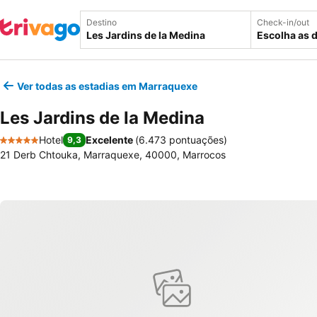
Destino
Check-in/out
Escolha as 
Ver todas as estadias em Marraquexe
Les Jardins de la Medina
Hotel
Excelente
(
6.473 pontuações
)
9,3
5 Estrelas
21 Derb Chtouka, Marraquexe, 40000, Marrocos