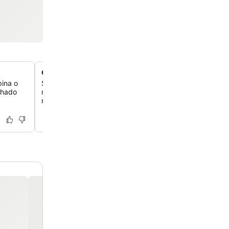
Culinária marroquina e internacional refinada
ina o
Saboreie pratos deliciosos no restaurante do local, que
nhado
mistura de sabores mediterrâneos e marroquinos, com 
refeições ao ar livre à beira da piscina.