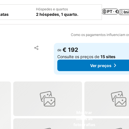
Hóspedes e quartos
PT · €
In
datas
2 hóspedes, 1 quarto.
Como os pagamentos influenciam os
Adicionar aos favoritos
€ 192
de
Partilhar
Consulte os preços de
15 sites
Ver preços