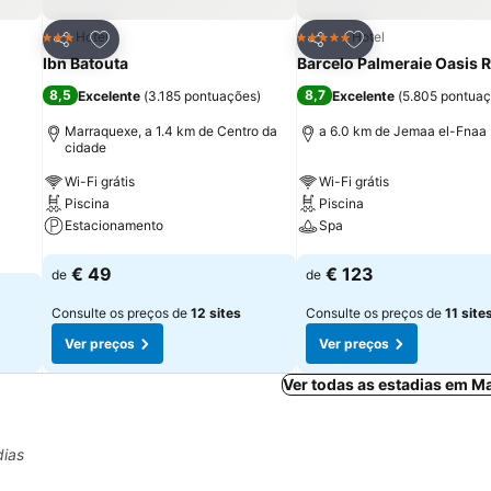
itos
Adicionar aos favoritos
Adicionar aos fav
Hotel
Hotel
3 Estrelas
5 Estrelas
Partilhar
Partilhar
Ibn Batouta
Barcelo Palmeraie Oasis 
8,5
8,7
Excelente
(
3.185 pontuações
)
Excelente
(
5.805 pontua
Marraquexe, a 1.4 km de Centro da
a 6.0 km de Jemaa el-Fnaa
cidade
Wi-Fi grátis
Wi-Fi grátis
Piscina
Piscina
Estacionamento
Spa
Ver preços
Ver preços
€ 49
€ 123
de
de
Consulte os preços de
12 sites
Consulte os preços de
11 site
Ver preços
Ver preços
Ver todas as estadias em M
dias