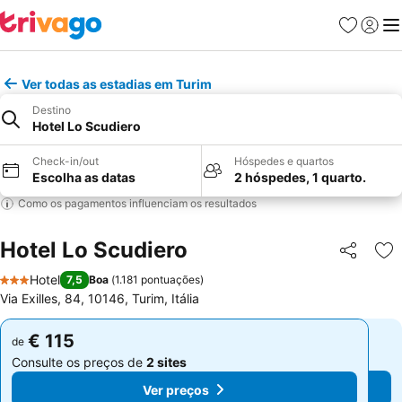
Favoritos
Iniciar
Me
Ver todas as estadias em Turim
Destino
Hotel Lo Scudiero
Check-in/out
Hóspedes e quartos
Escolha as datas
2 hóspedes, 1 quarto.
Como os pagamentos influenciam os resultados
Hotel Lo Scudiero
Partilhar
Ad
Hotel
7,5
Boa
(
1.181 pontuações
)
3 Estrelas
Via Exilles, 84, 10146, Turim, Itália
€ 115
€ 115
de
de
Consulte os preços de
2 sites
Consulte os preços de
2 sites
Ver preços
Ver preços