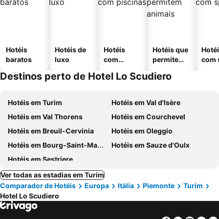
Hotéis
Hotéis de
Hotéis
Hotéis que
Hoté
baratos
luxo
com
permitem
com 
piscinas
animais
Destinos perto de Hotel Lo Scudiero
Hotéis em Turim
Hotéis em Val d'Isère
Hotéis em Val Thorens
Hotéis em Courchevel
Hotéis em Breuil-Cervinia
Hotéis em Oleggio
Hotéis em Bourg-Saint-Maurice
Hotéis em Sauze d'Oulx
Hotéis em Sestriere
Ver todas as estadias em Turim
Comparador de Hotéis
Europa
Itália
Piemonte
Turim
Hotel Lo Scudiero