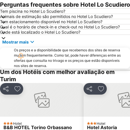
Olimpico
Torino Film Festival
Perguntas frequentes sobre Hotel Lo Scudiero
Mole Antonelliana
San Paolo
Tem piscina no Hotel Lo Scudiero?
Animais de estimação são permitidos no Hotel Lo Scudiero?
Università degli Studi di Torino
San Domenico
Tem estacionamento disponível no Hotel Lo Scudiero?
Hafa Hammam
Ponte Vittorio Emanuele I
Qual é o horário de check-in e check-out no Hotel Lo Scudiero?
Onde está localizado o Hotel Lo Scudiero?
Vanchiglia
Barriera di Milano
Mostrar mais
Reggia e parco di Venaria reale
Os preços e a disponibilidade que recebemos dos sites de reserva
mudam frequentemente. Como tal, pode haver diferenças entre as
ofertas que consulta no trivago e os preços que estão disponíveis
nos sites de reserva.
Um dos Hotéis com melhor avaliação em
Turim
Partilhar
Adicionar aos favoritos
Partilhar
Adicionar aos
Hotel
Hotel
3 Estrelas
3 Estrelas
B&B HOTEL Torino Orbassano
Hotel Astoria