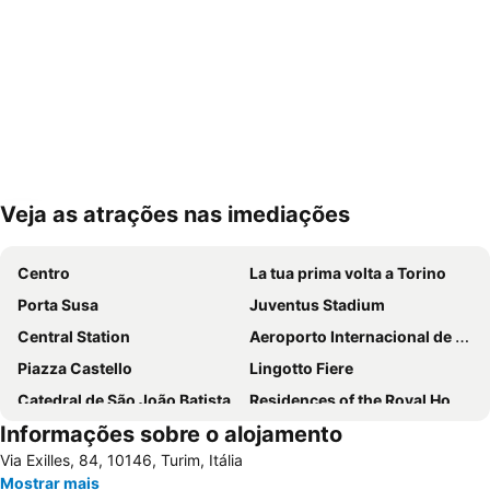
Veja as atrações nas imediações
Ampliar mapa
Centro
La tua prima volta a Torino
Porta Susa
Juventus Stadium
Central Station
Aeroporto Internacional de Turim
Piazza Castello
Lingotto Fiere
Catedral de São João Batista
Residences of the Royal House of Savoy
Informações sobre o alojamento
Santa Rita da Cascia
Pozzo Strada
Via Exilles, 84, 10146, Turim, Itália
Palacio Real
Aurora
Mostrar mais