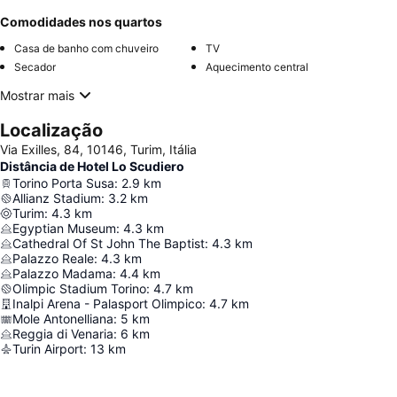
Comodidades nos quartos
Casa de banho com chuveiro
TV
Secador
Aquecimento central
Mostrar mais
Localização
Via Exilles, 84, 10146, Turim, Itália
Distância de Hotel Lo Scudiero
Torino Porta Susa
:
2.9
km
Allianz Stadium
:
3.2
km
Turim
:
4.3
km
Egyptian Museum
:
4.3
km
Cathedral Of St John The Baptist
:
4.3
km
Palazzo Reale
:
4.3
km
Palazzo Madama
:
4.4
km
Olimpic Stadium Torino
:
4.7
km
Inalpi Arena - Palasport Olimpico
:
4.7
km
Mole Antonelliana
:
5
km
Reggia di Venaria
:
6
km
Turin Airport
:
13
km