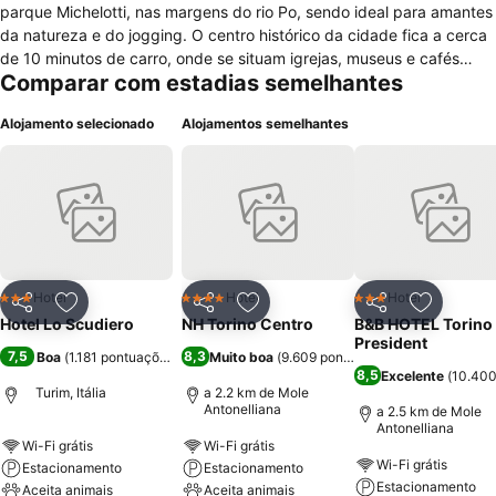
parque Michelotti, nas margens do rio Po, sendo ideal para amantes
da natureza e do jogging. O centro histórico da cidade fica a cerca
de 10 minutos de carro, onde se situam igrejas, museus e cafés
Comparar com estadias semelhantes
históricos. Possui ar condicionado em todo o edifício,restaurante,
bar, sala de leitura, sala de TV, uso de bicicletas grátis, aceita
Alojamento selecionado
Alojamentos semelhantes
cartões de crédito, animais, garagem. O pequeno almoço é servido
das 7:30 às 10:00 a.m. O check-in e check-out é efectuado a
qualquer hora
Hotel
Hotel
Hotel
3 Estrelas
4 Estrelas
3 Estrelas
Partilhar
Adicionar aos favoritos
Partilhar
Adicionar aos favoritos
Partilhar
Adicionar
Hotel Lo Scudiero
NH Torino Centro
B&B HOTEL Torino
President
7,5
8,3
Boa
(
1.181 pontuações
)
Muito boa
(
9.609 pontuações
)
8,5
Excelente
(
10.400
Turim, Itália
a 2.2 km de Mole
Antonelliana
a 2.5 km de Mole
Antonelliana
Wi-Fi grátis
Wi-Fi grátis
Wi-Fi grátis
Estacionamento
Estacionamento
Estacionamento
Aceita animais
Aceita animais