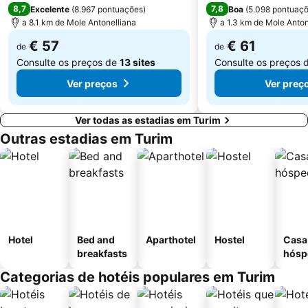
8,7
7,8
Excelente
(
8.967 pontuações
)
Boa
(
5.098 pontuaç
a 8.1 km de Mole Antonelliana
a 1.3 km de Mole Anton
€ 57
€ 61
de
de
Consulte os preços de
13 sites
Consulte os preços 
Ver preços
Ver preç
Ver todas as estadias em Turim
Outras estadias em Turim
Hotel
Bed and
Aparthotel
Hostel
Casa
breakfasts
hósp
Categorias de hotéis populares em Turim