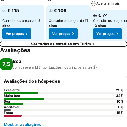
Aceita animais
€ 115
€ 106
de
de
€ 74
de
Consulte os preços de
2
Consulte os preços de
17
Consulte os preços d
sites
sites
13 sites
Ver preços
Ver preços
Ver preços
Ver todas as estadias em Turim
Avaliações
Boa
7,5
com base em 1.181 pontuações nos principais
sites
Avaliações dos hóspedes
Excelente
29
%
Muito boa
34
%
Boa
16
%
Aceitável
6
%
Fraca
15
%
Mostrar avaliações