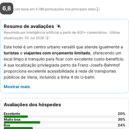
6,8
com base em 4.186 pontuações nos principais
sites
Resumo de avaliações
Resumido por inteligência artificial a partir de 400+ comentários · Última
atualização: 30 Jul 2026
Este hotel é um centro urbano versátil que atende igualmente a
turistas
e
viajantes com orçamento limitado
, oferecendo um
local limpo e tranquilo para ficar com excelente custo-benefício.
A sua localização privilegiada perto da Franz-Josefs-Bahnhof
proporciona excelente acessibilidade à rede de transportes
públicos de Viena, incluindo a linha 4 do U-bahn
Friedensbrücke, garantindo viagens fáceis para o centro da
Mostrar mais
cidade e atrações. A característica de destaque do hotel é o
seu muito elogiado
buffet de pequeno-almoço
,
consistentemente elogiado pela sua variedade e qualidade. Os
Avaliações dos hóspedes
hóspedes elogiam consistentemente a
equipa de receção
atenciosa e prestativa
que fornece informações profissionais e
Excelente
20
%
mapas da cidade. Para uma estadia mais tranquila, considere
Muito boa
30
%
solicitar um quarto virado para o jardim.
Boa
24
%