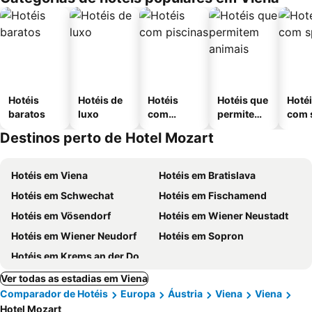
Hotéis
Hotéis de
Hotéis
Hotéis que
Hoté
baratos
luxo
com
permitem
com 
piscinas
animais
Destinos perto de Hotel Mozart
Hotéis em Viena
Hotéis em Bratislava
Hotéis em Schwechat
Hotéis em Fischamend
Hotéis em Vösendorf
Hotéis em Wiener Neustadt
Hotéis em Wiener Neudorf
Hotéis em Sopron
Hotéis em Krems an der Donau
Ver todas as estadias em Viena
Comparador de Hotéis
Europa
Áustria
Viena
Viena
Hotel Mozart