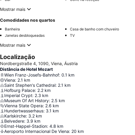
Mostrar mais
Comodidades nos quartos
Banheira
Casa de banho com chuveiro
Janelas desbloqueadas
TV
Mostrar mais
Localização
Nordbergstraße 4, 1090, Viena, Áustria
Distância de Hotel Mozart
Wien Franz-Josefs-Bahnhof
:
0.1
km
Viena
:
2.1
km
Saint Stephen's Cathedral
:
2.1
km
Hofburg Palace
:
2.2
km
Imperial Crypt
:
2.3
km
Museum Of Art History
:
2.5
km
Vienna State Opera
:
2.6
km
Hundertwasserhaus
:
3.1
km
Karlskirche
:
3.2
km
Belvedere
:
3.9
km
Ernst-Happel-Stadion
:
4.8
km
Aeroporto Internacional De Viena
:
20
km