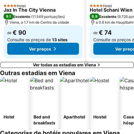
Südtirolerplatz
Bahnhof Wien-Meidling
Hotel
Hotel
4 Estrelas
4 Estrelas
Jaz In The City Vienna
Hotel Schani Wien
Freyung
MQ Museumsquartier
9,1
8,9
Excelente
(
11.549 pontuações
)
Excelente
(
9.726 po
Hernals
Beethoven Memorial Floridsdorf
Viena, a 1.7 km de Centro da cidade
a 0.6 km de Hauptbah
Wiener U-Bahn
Gasometer
€ 90
€ 74
de
de
Consulte os preços de
13 sites
Consulte os preços 
Ver preços
Ver preç
Ver todas as estadias em Viena
Outras estadias em Viena
Hotel
Bed and
Aparthotel
Hostel
Casa
breakfasts
hósp
Categorias de hotéis populares em Viena