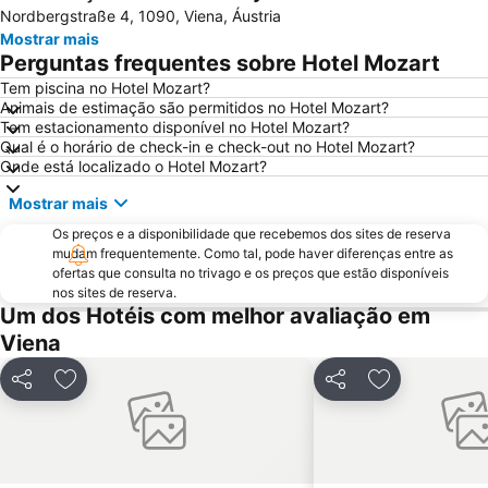
Nordbergstraße 4, 1090, Viena, Áustria
Wien Mitte - The Mall
Prefeitura de Viena
Mostrar mais
Rathauspark
Stephansdom
Perguntas frequentes sobre Hotel Mozart
Singerstraße
City Airport Train
Tem piscina no Hotel Mozart?
Animais de estimação são permitidos no Hotel Mozart?
Wieden
Universidade de Viena
Tem estacionamento disponível no Hotel Mozart?
Mariahilferstrasse
Belvedere Palace
Qual é o horário de check-in e check-out no Hotel Mozart?
Onde está localizado o Hotel Mozart?
Simmering
Albertina
Mostrar mais
Vienna City Marathon
Casino Admiral
Os preços e a disponibilidade que recebemos dos sites de reserva
Leopoldstraße
Hafen Freudenau
mudam frequentemente. Como tal, pode haver diferenças entre as
Ocean Park - Family Entertainment Center
Bahnhof Wien Praterstern
ofertas que consulta no trivago e os preços que estão disponíveis
nos sites de reserva.
Palácio de Schönbrunn
Spittelberg
Um dos Hotéis com melhor avaliação em
Musikverein
Jardim zoológico de Schönbrunn
Viena
Silvesterpfad
Biblioteca Nacional da Áustria
Partilhar
Adicionar aos favoritos
Partilhar
Adicionar aos
Prater
Wiener Stadthalle
Reed Messe Wien
BahnhofCity Wien West
Palazzo
UNO-City Vienna International Centre