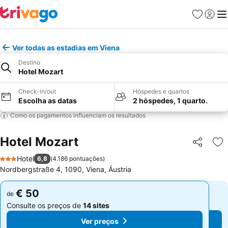
Favoritos
Iniciar
Me
Ver todas as estadias em Viena
Destino
Hotel Mozart
Check-in/out
Hóspedes e quartos
Escolha as datas
2 hóspedes, 1 quarto.
Como os pagamentos influenciam os resultados
Hotel Mozart
Partilhar
Ad
Hotel
6,8
(
4.186 pontuações
)
3 Estrelas
Nordbergstraße 4, 1090, Viena, Áustria
€ 50
€ 50
de
de
Consulte os preços de
14 sites
Consulte os preços de
14 sites
Ver preços
Ver preços