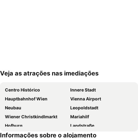
Veja as atrações nas imediações
Ampliar mapa
Centro Histórico
Innere Stadt
Hauptbahnhof Wien
Vienna Airport
Neubau
Leopoldstadt
Wiener Christkindlmarkt
Mariahilf
Hofburg
Landstraße
Informações sobre o alojamento
Staatsoper
Liesing