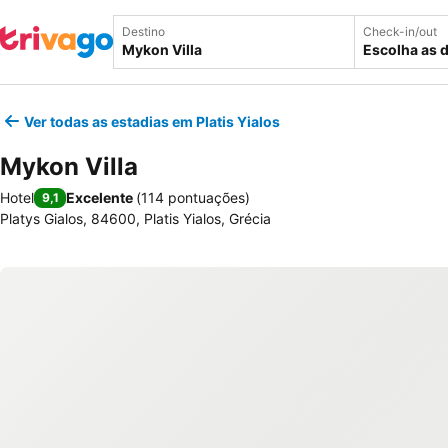
Destino
Check-in/out
Escolha as 
Ver todas as estadias em Platis Yialos
Mykon Villa
Hotel
Excelente
(
114 pontuações
)
9,1
Platys Gialos, 84600, Platis Yialos, Grécia