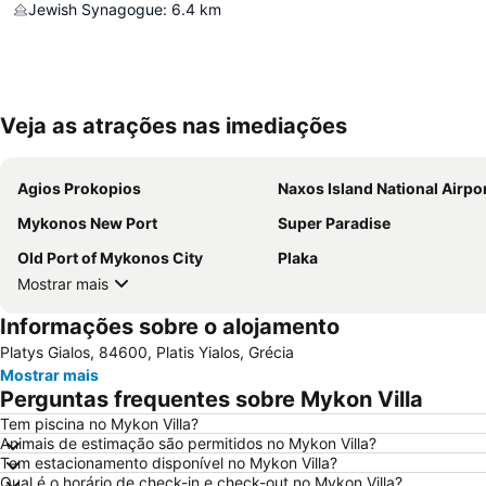
Jewish Synagogue
:
6.4
km
Veja as atrações nas imediações
Agios Prokopios
Naxos Island National Airpo
Mykonos New Port
Super Paradise
Old Port of Mykonos City
Plaka
Mostrar mais
Informações sobre o alojamento
Platys Gialos, 84600, Platis Yialos, Grécia
Mostrar mais
Perguntas frequentes sobre Mykon Villa
Tem piscina no Mykon Villa?
Animais de estimação são permitidos no Mykon Villa?
Tem estacionamento disponível no Mykon Villa?
Qual é o horário de check-in e check-out no Mykon Villa?