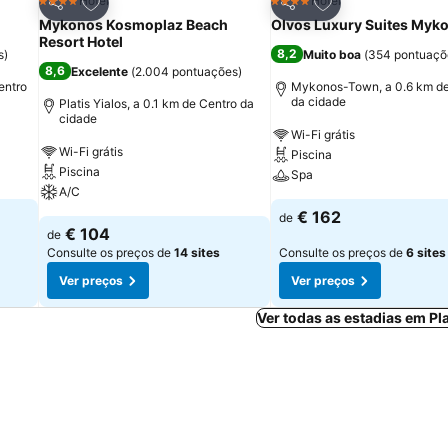
itos
Adicionar aos favoritos
Adicionar aos fav
Hotel
Hotel
4 Estrelas
4 Estrelas
Partilhar
Partilhar
Mykonos Kosmoplaz Beach
Olvos Luxury Suites Myk
Resort Hotel
8,2
s
)
Muito boa
(
354 pontuaçõ
8,6
Excelente
(
2.004 pontuações
)
entro
Mykonos-Town, a 0.6 km d
da cidade
Platis Yialos, a 0.1 km de Centro da
cidade
Wi-Fi grátis
Wi-Fi grátis
Piscina
Piscina
Spa
A/C
€ 162
de
€ 104
de
Consulte os preços de
14 sites
Consulte os preços de
6 sites
Ver preços
Ver preços
Ver todas as estadias em Pla