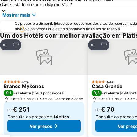
Onde está localizado o Mykon Villa?
Mostrar mais
Os preços e a disponibilidade que recebemos dos sites de reserva muda
trivago e os preços que estão disponíveis nos sites de reserva.
Um dos Hotéis com melhor avaliação em Platis
Adicionar aos favoritos
Adicionar aos f
Partilhar
Partilhar
Hotel
Hotel
5 Estrelas
4 Estrelas
Branco Mykonos
Casa Grande
9,1
9,3
Excelente
(
1.973 pontuações
)
Excelente
(
498 pont
Platis Yialos, a 0.3 km de Centro da cidade
Platis Yialos, a 0.3 km
€ 251
€ 70
de
de
Consulte os preços de
14 sites
Consulte os preços 
Ver preços
Ver preç