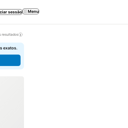
Menu
iciar sessão
 resultados
s exatos.