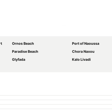
Ampliar mapa
rt
Ornos Beach
Port of Naoussa
Paradise Beach
Chora Naxou
Glyfada
Kalo Livadi