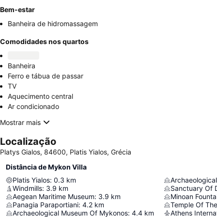
Bem-estar
Banheira de hidromassagem
Comodidades nos quartos
Banheira
Ferro e tábua de passar
TV
Aquecimento central
Ar condicionado
Mostrar mais
Localização
Platys Gialos, 84600, Platis Yialos, Grécia
Distância de Mykon Villa
Platis Yialos
:
0.3
km
Archaeologica
Windmills
:
3.9
km
Sanctuary Of 
Aegean Maritime Museum
:
3.9
km
Minoan Founta
Panagia Paraportiani
:
4.2
km
Temple Of The
Archaeological Museum Of Mykonos
:
4.4
km
Athens Internat