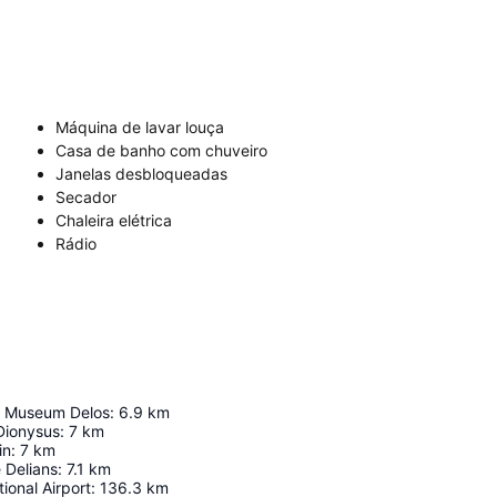
Máquina de lavar louça
Casa de banho com chuveiro
Janelas desbloqueadas
Secador
Chaleira elétrica
Rádio
l Museum Delos
:
6.9
km
Dionysus
:
7
km
in
:
7
km
 Delians
:
7.1
km
ional Airport
:
136.3
km