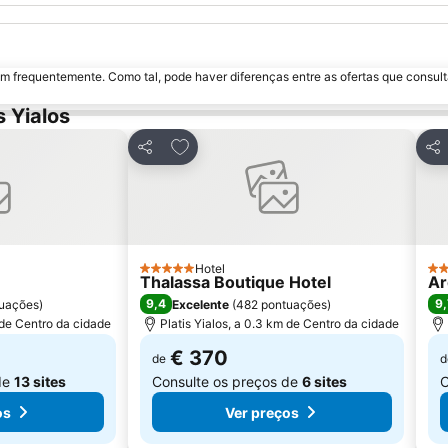
m frequentemente. Como tal, pode haver diferenças entre as ofertas que consult
 Yialos
avoritos
Adicionar aos favoritos
Partilhar
Par
Hotel
5 Estrelas
4 E
Thalassa Boutique Hotel
Ar
9,4
9,
uações
)
Excelente
(
482 pontuações
)
 de Centro da cidade
Platis Yialos, a 0.3 km de Centro da cidade
€ 370
de
d
de
13 sites
Consulte os preços de
6 sites
C
os
Ver preços