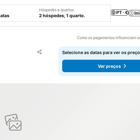
Hóspedes e quartos
PT · €
In
datas
2 hóspedes, 1 quarto.
Como os pagamentos influenciam os
Adicionar aos favoritos
Selecione as datas para ver os preço
Partilhar
Ver preços