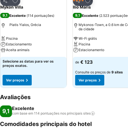
Adicionar aos favoritos
Adicionar aos favor
Hotel
Hotel
4 Estrelas
Partilhar
Partilhar
Mykon Villa
Ilio Maris
9,1
9,1
Excelente
(
114 pontuações
)
Excelente
(
2.523 pontuaçõe
Platis Yialos, Grécia
Mykonos-Town, a 0.6 km de C
da cidade
Piscina
Wi-Fi grátis
Estacionamento
Piscina
Aceita animais
Estacionamento
Selecione as datas para ver os
€ 123
de
preços exatos.
Consulte os preços de
9 sites
Ver preços
Ver preços
Avaliações
Excelente
9,1
com base em 114 pontuações nos principais
sites
Comodidades principais do hotel