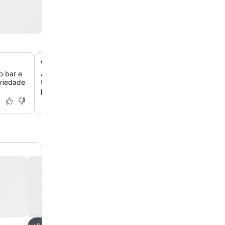
Várias piscinas externas
o bar e
Aproveite um mergulho refrescante em uma das três lind
ariedade
tranquilas piscinas externas, com alguns quartos ofere
privativas para o máximo relaxamento.