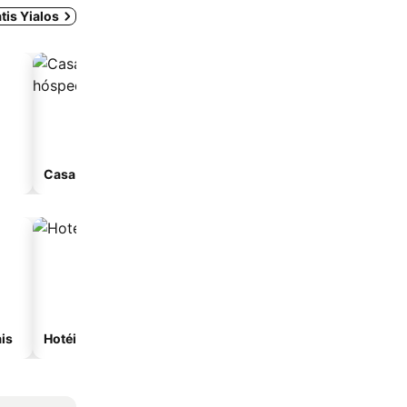
tis Yialos
Casa de hóspedes
Aparthotel
is
Hotéis com spa
Hotéis na praia