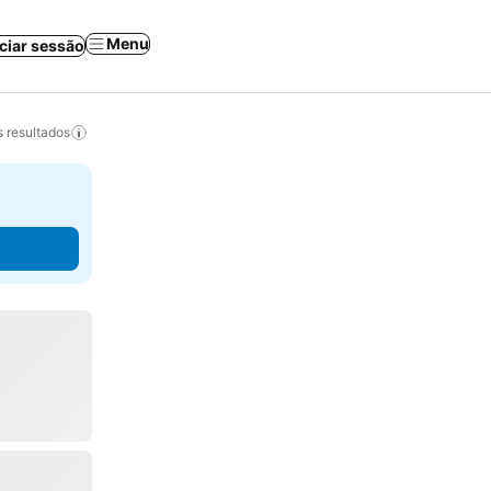
Menu
iciar sessão
 resultados