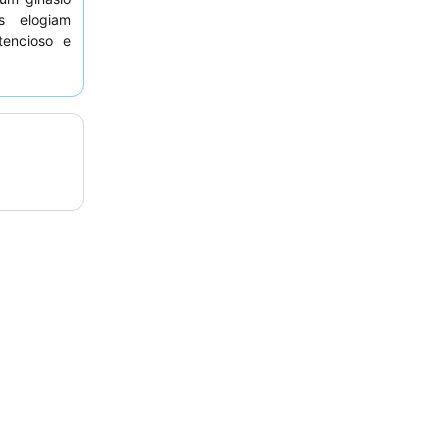
s elogiam
encioso e
elações com
edes podem
orto devido