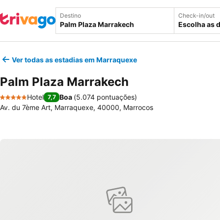
Destino
Check-in/out
Escolha as 
Ver todas as estadias em Marraquexe
Palm Plaza Marrakech
Hotel
Boa
(
5.074 pontuações
)
7,7
5 Estrelas
Av. du 7ème Art, Marraquexe, 40000, Marrocos