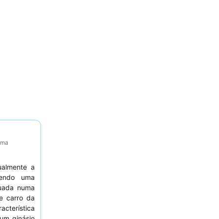
tima
ualmente a
cendo uma
tuada numa
e carro da
acterística
um ginásio