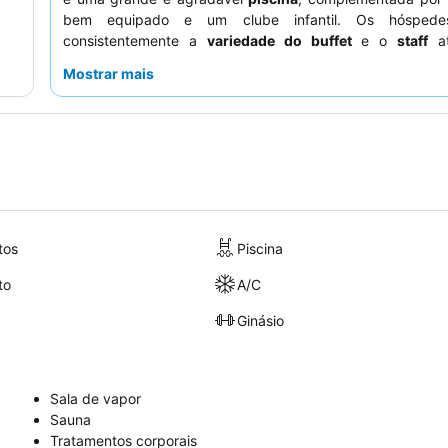
bem equipado e um clube infantil. Os hóspede
consistentemente a
variedade do buffet
e o
staff
at
simpático, particularmente as equipas da receção e de r
Mostrar mais
os hóspedes. Para uma estadia mais tranquila, os hósp
considerar solicitar um quarto virado para longe do aerop
ao ruído ocasional dos aviões.
tos
Piscina
to
A/C
Ginásio
Sala de vapor
Sauna
Tratamentos corporais