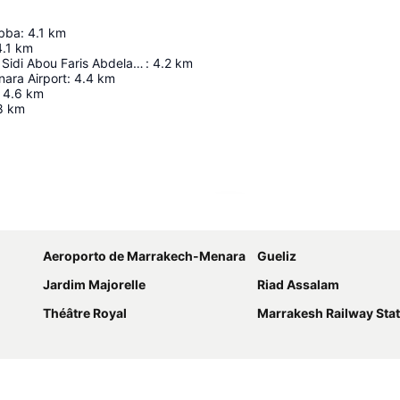
ubba
:
4.1
km
4.1
km
Mausoleum Of Sidi Abou Faris Abdelaziz Tebbâa
:
4.2
km
ara Airport
:
4.4
km
4.6
km
8
km
Ampliar mapa
Aeroporto de Marrakech-Menara
Gueliz
Jardim Majorelle
Riad Assalam
Théâtre Royal
Marrakesh Railway Sta