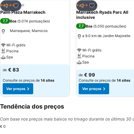
Adicionar aos favoritos
Adicionar aos favor
Hotel
Hotel
5 Estrelas
4 Estrelas
Partilhar
Partilhar
Palm Plaza Marrakech
Marrakech Ryads Parc All
inclusive
7,7
Boa
(
5.074 pontuações
)
7,7
Boa
(
5.050 pontuações
)
Marraquexe, Marrocos
a 9.0 km de Jardim Majorelle
Wi-Fi grátis
Wi-Fi grátis
Piscina
Piscina
Spa
Spa
€ 83
de
€ 99
de
Consulte os preços de
14 sites
Consulte os preços de
14 sites
Ver preços
Ver preços
Tendência dos preços
Com base nos preços mais baixos no trivago durante os últimos 30 
€ 0