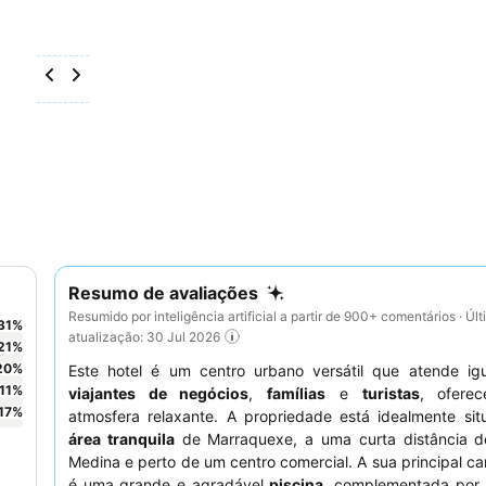
Resumo de avaliações
Resumido por inteligência artificial a partir de 900+ comentários · Úl
31
%
atualização: 30 Jul 2026
21
%
20
%
Este hotel é um centro urbano versátil que atende ig
11
%
viajantes de negócios
,
famílias
e
turistas
, ofere
17
%
atmosfera relaxante. A propriedade está idealmente si
área tranquila
de Marraquexe, a uma curta distância d
Medina e perto de um centro comercial. A sua principal car
é uma grande e agradável
piscina
, complementada por 