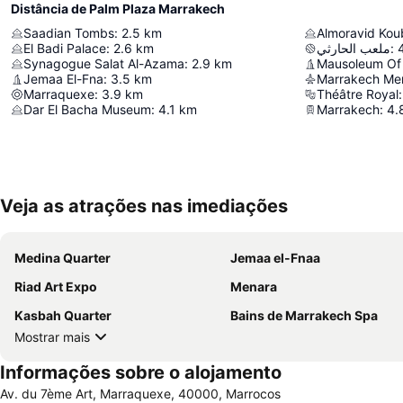
Distância de Palm Plaza Marrakech
Saadian Tombs
:
2.5
km
Almoravid Ko
El Badi Palace
:
2.6
km
ملعب الحارثي
:
Synagogue Salat Al-Azama
:
2.9
km
Jemaa El-Fna
:
3.5
km
Marrakech Men
Marraquexe
:
3.9
km
Théâtre Royal
:
Dar El Bacha Museum
:
4.1
km
Marrakech
:
4.
Veja as atrações nas imediações
Medina Quarter
Jemaa el-Fnaa
Riad Art Expo
Menara
Kasbah Quarter
Bains de Marrakech Spa
Mostrar mais
Informações sobre o alojamento
Av. du 7ème Art, Marraquexe, 40000, Marrocos