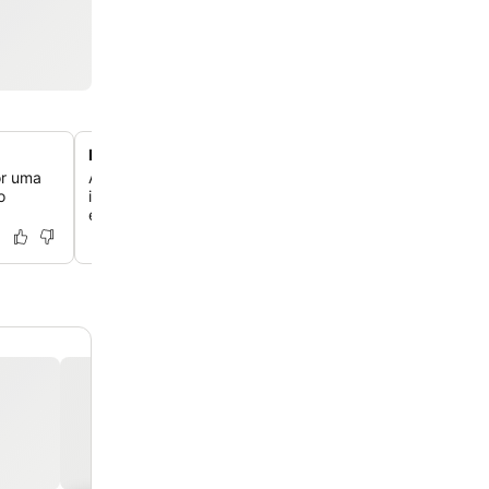
Instalações dedicadas para eventos e seminários
or uma
Aproveite os serviços completos de planejamento de ev
o
instalações bem equipadas, ideais para organizar semin
encontros de grande escala.