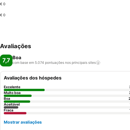
€ 0
€ 0
Avaliações
Boa
7,7
com base em 5.074 pontuações nos principais
sites
Avaliações dos hóspedes
Excelente
Muito boa
Boa
Aceitável
Fraca
Mostrar avaliações