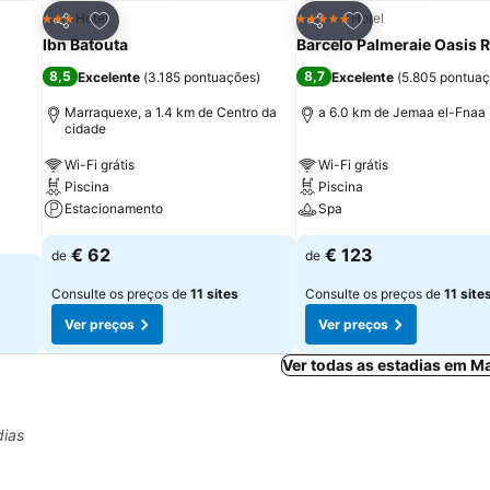
itos
Adicionar aos favoritos
Adicionar aos fav
Hotel
Hotel
3 Estrelas
5 Estrelas
Partilhar
Partilhar
Ibn Batouta
Barcelo Palmeraie Oasis 
8,5
8,7
Excelente
(
3.185 pontuações
)
Excelente
(
5.805 pontua
Marraquexe, a 1.4 km de Centro da
a 6.0 km de Jemaa el-Fnaa
cidade
Wi-Fi grátis
Wi-Fi grátis
Piscina
Piscina
Estacionamento
Spa
€ 62
€ 123
de
de
Consulte os preços de
11 sites
Consulte os preços de
11 site
Ver preços
Ver preços
Ver todas as estadias em M
dias