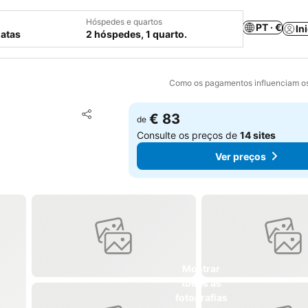
Hóspedes e quartos
PT · €
In
datas
2 hóspedes, 1 quarto.
Como os pagamentos influenciam os
Adicionar aos favoritos
€ 83
de
Partilhar
Consulte os preços de
14 sites
Ver preços