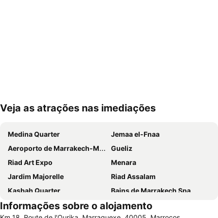
Veja as atrações nas imediações
Ampliar mapa
Medina Quarter
Jemaa el-Fnaa
Aeroporto de Marrakech-Menara
Gueliz
Riad Art Expo
Menara
Jardim Majorelle
Riad Assalam
Kasbah Quarter
Bains de Marrakech Spa
Informações sobre o alojamento
Théâtre Royal
Marrakesh Railway Station
Km 18, Route de l'Ourika, Marraquexe, 40005, Marrocos