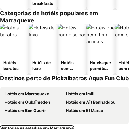
breakfasts
Categorias de hotéis populares em
Marraquexe
Hotéis
Hotéis de
Hotéis
Hotéis que
Hoté
baratos
luxo
com
permitem
com 
piscinas
animais
Destinos perto de Pickalbatros Aqua Fun Club
Hotéis em Marraquexe
Hotéis em Imlil
Hotéis em Oukaïmeden
Hotéis em Aït Benhaddou
Hotéis em Ben Guerir
Hotéis em El Marsa
Ver todas as estadias em Marraquexe