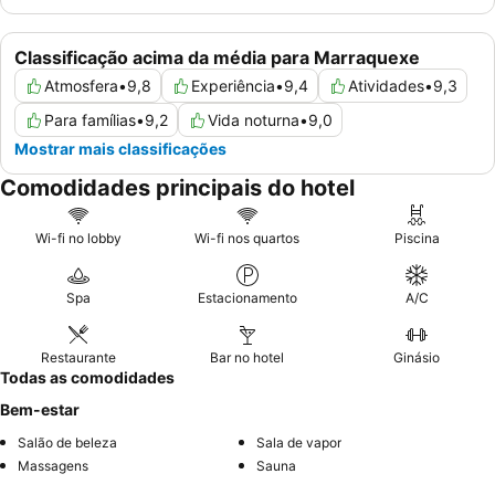
Classificação acima da média para Marraquexe
Atmosfera
•
9,8
Experiência
•
9,4
Atividades
•
9,3
Para famílias
•
9,2
Vida noturna
•
9,0
Mostrar mais classificações
Comodidades principais do hotel
Wi-fi no lobby
Wi-fi nos quartos
Piscina
Spa
Estacionamento
A/C
Restaurante
Bar no hotel
Ginásio
Todas as comodidades
Bem-estar
Salão de beleza
Sala de vapor
Massagens
Sauna