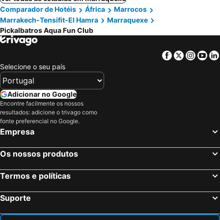
Comparador de Hotéis
África
Marrocos
Marrakech-Tensifit-El Hamra
Marraquexe
Pickalbatros Aqua Fun Club
Facebook
Twitter
Insta
Yo
Selecione o seu país
Adicionar no Google
Encontre facilmente os nossos
resultados: adicione o trivago como
fonte preferencial no Google.
Empresa
Os nossos produtos
Termos e políticas
Suporte