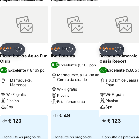
Hotel
Hotel
Hotel
4 Estrelas
3 Estrelas
5 Estrelas
Partilhar
Adicionar aos favoritos
Partilhar
Adicionar aos favoritos
Partilhar
Adicionar
Pickalbatros Aqua Fun
Ibn Batouta
Barcelo Palmeraie
Club
Oasis Resort
8,5
Excelente
(
3.185 pontuações
)
8,7
8,7
Excelente
(
18.165 pontuações
)
Excelente
(
5.805 
Marraquexe, a 1.4 km de
Centro da cidade
Marraquexe,
a 6.0 km de Jemaa 
Marrocos
Fnaa
Wi-Fi grátis
Wi-Fi grátis
Wi-Fi grátis
Piscina
Piscina
Piscina
Estacionamento
Spa
Spa
Ver preços
€ 49
de
Ver preços
Ver preços
€ 123
€ 123
de
de
Consulte os preços de
Consulte os preços de
Consulte os preços 