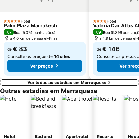
Hotel
Hotel
5 Estrelas
4 Estrelas
Palm Plaza Marrakech
Valeria Dar Atlas Al
7,7
7,9
Boa
(
5.074 pontuações
)
Boa
(
9.396 pontuaç
a 4.0 km de Jemaa el-Fnaa
a 4.9 km de Jemaa el
€ 83
€ 146
de
de
Consulte os preços de
14 sites
Consulte os preços 
Ver preços
Ver preç
Ver todas as estadias em Marraquexe
Outras estadias em Marraquexe
Hotel
Bed and
Aparthotel
Resorts
Host