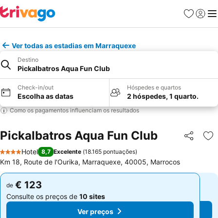
Favoritos
Iniciar
Me
Ver todas as estadias em Marraquexe
Destino
Pickalbatros Aqua Fun Club
Check-in/out
Hóspedes e quartos
Escolha as datas
2 hóspedes, 1 quarto.
Como os pagamentos influenciam os resultados
Pickalbatros Aqua Fun Club
Partilhar
Ad
Hotel
8,7
Excelente
(
18.165 pontuações
)
4 Estrelas
Km 18, Route de l'Ourika, Marraquexe, 40005, Marrocos
€ 123
€ 123
de
de
Consulte os preços de
10 sites
Consulte os preços de
10 sites
Ver preços
Ver preços