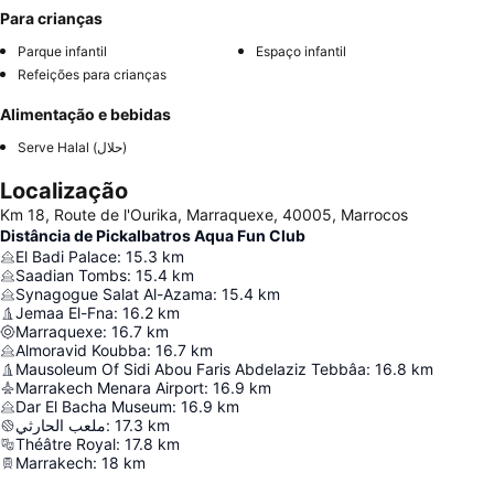
Para crianças
Parque infantil
Espaço infantil
Refeições para crianças
Alimentação e bebidas
Serve Halal (حلال)
Localização
Km 18, Route de l'Ourika, Marraquexe, 40005, Marrocos
Distância de Pickalbatros Aqua Fun Club
El Badi Palace
:
15.3
km
Saadian Tombs
:
15.4
km
Synagogue Salat Al-Azama
:
15.4
km
Jemaa El-Fna
:
16.2
km
Marraquexe
:
16.7
km
Almoravid Koubba
:
16.7
km
Mausoleum Of Sidi Abou Faris Abdelaziz Tebbâa
:
16.8
km
Marrakech Menara Airport
:
16.9
km
Dar El Bacha Museum
:
16.9
km
ملعب الحارثي
:
17.3
km
Théâtre Royal
:
17.8
km
Marrakech
:
18
km