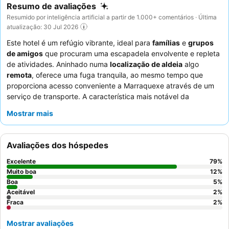
Resumo de avaliações
Resumido por inteligência artificial a partir de 1.000+ comentários · Última
atualização: 30 Jul 2026
Este hotel é um refúgio vibrante, ideal para
famílias
e
grupos
de amigos
que procuram uma escapadela envolvente e repleta
de atividades. Aninhado numa
localização de aldeia
algo
remota
, oferece uma fuga tranquila, ao mesmo tempo que
proporciona acesso conveniente a Marraquexe através de um
serviço de transporte. A característica mais notável da
propriedade é a sua impressionante variedade de
piscinas e
Mostrar mais
escorregas aquáticos
, garantindo entretenimento sem fim para
todas as idades. Os hóspedes elogiam consistentemente os
funcionários e o serviço
excecionalmente simpáticos e
Avaliações dos hóspedes
atenciosos, destacando particularmente a enérgica
equipa de
animação
. Para uma experiência mais tranquila, considere
Excelente
79
%
solicitar um quarto com vista para o jardim.
Muito boa
12
%
Boa
5
%
Aceitável
2
%
Fraca
2
%
Mostrar avaliações