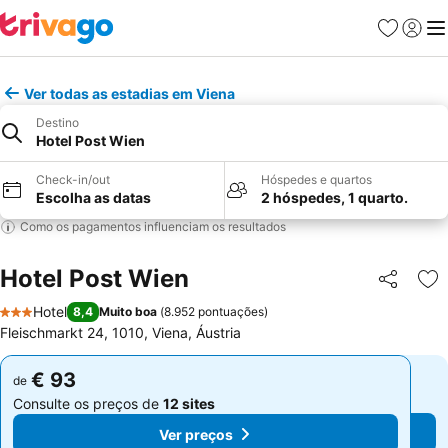
Favoritos
Iniciar
Me
Ver todas as estadias em Viena
Destino
Hotel Post Wien
Check-in/out
Hóspedes e quartos
Escolha as datas
2 hóspedes, 1 quarto.
Como os pagamentos influenciam os resultados
Hotel Post Wien
Partilhar
Ad
Hotel
8,4
Muito boa
(
8.952 pontuações
)
3 Estrelas
Fleischmarkt 24, 1010, Viena, Áustria
€ 93
€ 93
de
de
Consulte os preços de
12 sites
Consulte os preços de
12 sites
Ver preços
Ver preços