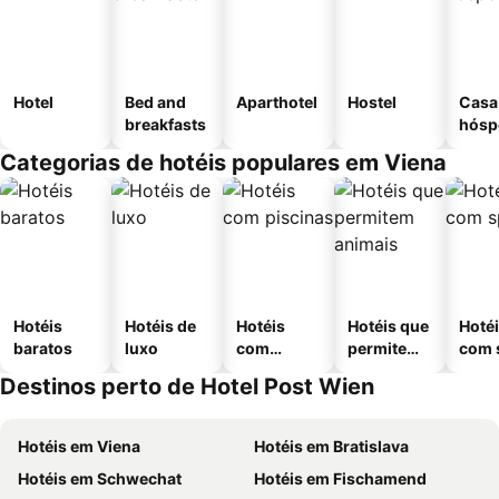
Hotel
Bed and
Aparthotel
Hostel
Casa
breakfasts
hósp
Categorias de hotéis populares em Viena
Hotéis
Hotéis de
Hotéis
Hotéis que
Hoté
baratos
luxo
com
permitem
com 
piscinas
animais
Destinos perto de Hotel Post Wien
Hotéis em Viena
Hotéis em Bratislava
Hotéis em Schwechat
Hotéis em Fischamend