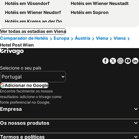
Hotéis em Vösendorf
Hotéis em Wiener Neustadt
Hotéis em Wiener Neudorf
Hotéis em Sopron
Hotéis em Krems an der Donau
Ver todas as estadias em Viena
Comparador de Hotéis
Europa
Áustria
Viena
Viena
Hotel Post Wien
Facebook
Twitter
Insta
Yo
Selecione o seu país
Adicionar no Google
Encontre facilmente os nossos
resultados: adicione o trivago como
fonte preferencial no Google.
Empresa
Os nossos produtos
Termos e políticas