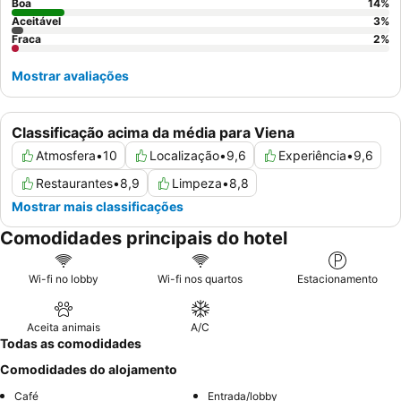
Boa
14
%
Aceitável
3
%
Fraca
2
%
Mostrar avaliações
Classificação acima da média para Viena
Atmosfera
•
10
Localização
•
9,6
Experiência
•
9,6
Restaurantes
•
8,9
Limpeza
•
8,8
Mostrar mais classificações
Comodidades principais do hotel
Wi-fi no lobby
Wi-fi nos quartos
Estacionamento
Aceita animais
A/C
Todas as comodidades
Comodidades do alojamento
Café
Entrada/lobby