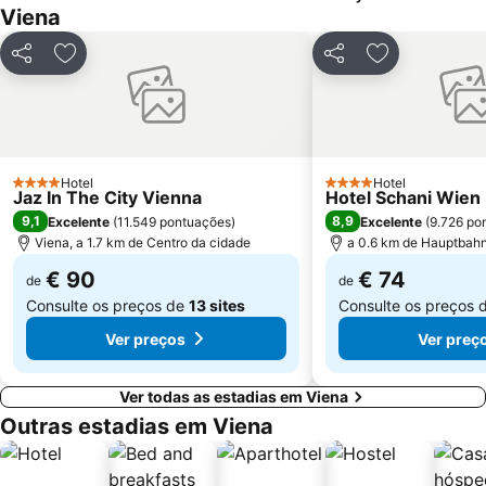
Spittelberg
Jardim zoológico de Schönbrunn
Viena
Silvesterpfad
Biblioteca Nacional da Áustria
Partilhar
Adicionar aos favoritos
Partilhar
Adicionar aos
Prater
Reed Messe Wien
Palazzo
Südtirolerplatz
BahnhofCity Wien West
Wiener Stadthalle
UNO-City Vienna International Centre
Bahnhof Wien-Meidling
Hotel
Hotel
4 Estrelas
4 Estrelas
Jaz In The City Vienna
Hotel Schani Wien
Freyung
MQ Museumsquartier
9,1
8,9
Excelente
(
11.549 pontuações
)
Excelente
(
9.726 po
Wiener U-Bahn
Gasometer
Viena, a 1.7 km de Centro da cidade
a 0.6 km de Hauptbah
Favoriten
Hernals
€ 90
€ 74
de
de
Consulte os preços de
13 sites
Consulte os preços 
Ver preços
Ver preç
Ver todas as estadias em Viena
Outras estadias em Viena