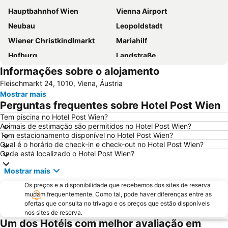
Hauptbahnhof Wien
Vienna Airport
Neubau
Leopoldstadt
Wiener Christkindlmarkt
Mariahilf
Hofburg
Landstraße
Informações sobre o alojamento
Staatsoper
Liesing
Fleischmarkt 24, 1010, Viena, Áustria
Wien Mitte - The Mall
Prefeitura de Viena
Mostrar mais
Rathauspark
Stephansdom
Perguntas frequentes sobre Hotel Post Wien
Singerstraße
City Airport Train
Tem piscina no Hotel Post Wien?
Animais de estimação são permitidos no Hotel Post Wien?
Wieden
Universidade de Viena
Tem estacionamento disponível no Hotel Post Wien?
Belvedere Palace
Mariahilferstrasse
Qual é o horário de check-in e check-out no Hotel Post Wien?
Onde está localizado o Hotel Post Wien?
Simmering
Albertina
Mostrar mais
Vienna City Marathon
Casino Admiral
Os preços e a disponibilidade que recebemos dos sites de reserva
Leopoldstraße
Hafen Freudenau
mudam frequentemente. Como tal, pode haver diferenças entre as
Bahnhof Wien Praterstern
Ocean Park - Family Entertainment Center
ofertas que consulta no trivago e os preços que estão disponíveis
nos sites de reserva.
Palácio de Schönbrunn
Musikverein
Um dos Hotéis com melhor avaliação em