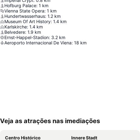
Imperial Crypt
:
0.8
km
Hofburg Palace
:
1
km
Vienna State Opera
:
1
km
Hundertwasserhaus
:
1.2
km
Museum Of Art History
:
1.4
km
Karlskirche
:
1.4
km
Belvedere
:
1.9
km
Ernst-Happel-Stadion
:
3.2
km
Aeroporto Internacional De Viena
:
18
km
Veja as atrações nas imediações
Ampliar mapa
Centro Histórico
Innere Stadt