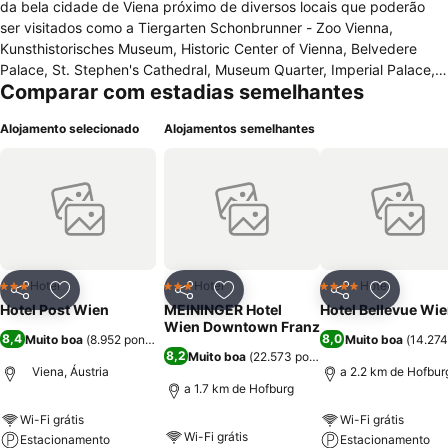
da bela cidade de Viena próximo de diversos locais que poderão
ser visitados como a Tiergarten Schonbrunner - Zoo Vienna,
Kunsthistorisches Museum, Historic Center of Vienna, Belvedere
Palace, St. Stephen's Cathedral, Museum Quarter, Imperial Palace,
Comparar com estadias semelhantes
State Opera House, e o Natural History Museum. Todos os seus
quartos estão equipados com secador de cabelo, tv satélite, cofre,
Alojamento selecionado
Alojamentos semelhantes
telefone, rádio, ligação à Internet de alta velocidade, secador de
cabelo, casa de banho com banheira e duche. No seu interior
também encontrará elevador, serviço de quartos, estacionamento,
recepção 24h, preparos para receber pessoas em cadeira de rodas,
lavandaria, restaurante, sala para conferências e terraços. Nas
imediações do hotel poderá também dar agradáveis passeios de
bicicleta.
Hotel
Hotel
Hotel
3 Estrelas
3 Estrelas
4 Estrelas
Partilhar
Adicionar aos favoritos
Partilhar
Adicionar aos favoritos
Partilhar
Adicionar
Hotel Post Wien
MEININGER Hotel
Hotel Bellevue Wi
Wien Downtown Franz
8,4
8,0
Muito boa
(
8.952 pontuações
)
Muito boa
(
14.274
8,2
Muito boa
(
22.573 pontuações
)
Viena, Áustria
a 2.2 km de Hofbur
a 1.7 km de Hofburg
Wi-Fi grátis
Wi-Fi grátis
Wi-Fi grátis
Estacionamento
Estacionamento