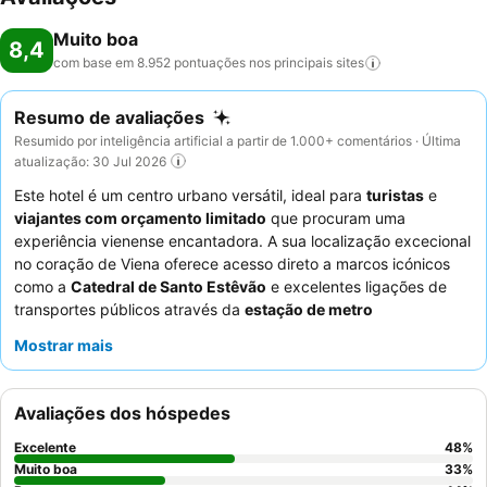
Muito boa
8,4
com base em 8.952 pontuações nos principais
sites
Resumo de avaliações
Resumido por inteligência artificial a partir de 1.000+ comentários · Última
atualização: 30 Jul 2026
Este hotel é um centro urbano versátil, ideal para
turistas
e
viajantes com orçamento limitado
que procuram uma
experiência vienense encantadora. A sua localização excecional
no coração de Viena oferece acesso direto a marcos icónicos
como a
Catedral de Santo Estêvão
e excelentes ligações de
transportes públicos através da
estação de metro
Schwedenplatz
. O
buffet de pequeno-almoço
variado e
Mostrar mais
gratuito do hotel, com um excelente café, é um destaque
significativo, garantindo um ótimo começo para qualquer dia de
exploração. Os hóspedes elogiam consistentemente o
staff
Avaliações dos hóspedes
simpático e prestável da receção
que melhora a experiência
positiva geral. Para uma estadia mais tranquila, os hóspedes
Excelente
48
%
devem solicitar um quarto virado para o jardim.
Muito boa
33
%