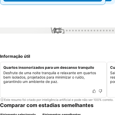
1 / 99
Informação útil
Quartos insonorizados para um descanso tranquilo
Cu
Desfrute de uma noite tranquila e relaxante em quartos
Sab
bem isolados, projetados para minimizar o ruído,
re
garantindo um ambiente de paz.
po
Este resumo foi criado por inteligência artificial e pode não ser 100% correto.
Comparar com estadias semelhantes
Alojamento selecionado
Alojamentos semelhantes