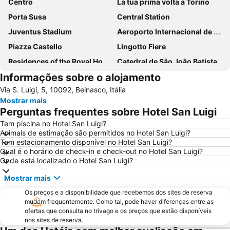
Centro
La tua prima volta a Torino
Porta Susa
Central Station
Juventus Stadium
Aeroporto Internacional de Turim
Piazza Castello
Lingotto Fiere
Residences of the Royal House of Savoy
Catedral de São João Batista
Informações sobre o alojamento
Santa Rita da Cascia
Pozzo Strada
Via S. Luigi, 5, 10092, Beinasco, Itália
Olimpico
Palacio Real
Mostrar mais
Torino Film Festival
Mole Antonelliana
Perguntas frequentes sobre Hotel San Luigi
Aurora
San Paolo
Tem piscina no Hotel San Luigi?
Animais de estimação são permitidos no Hotel San Luigi?
Università degli Studi di Torino
Hafa Hammam
Tem estacionamento disponível no Hotel San Luigi?
San Domenico
Ponte Vittorio Emanuele I
Qual é o horário de check-in e check-out no Hotel San Luigi?
Onde está localizado o Hotel San Luigi?
Vanchiglia
Barriera di Milano
Mostrar mais
Reggia e parco di Venaria reale
Os preços e a disponibilidade que recebemos dos sites de reserva
mudam frequentemente. Como tal, pode haver diferenças entre as
ofertas que consulta no trivago e os preços que estão disponíveis
nos sites de reserva.