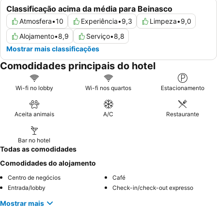
Classificação acima da média para Beinasco
Atmosfera
•
10
Experiência
•
9,3
Limpeza
•
9,0
Alojamento
•
8,9
Serviço
•
8,8
Mostrar mais classificações
Comodidades principais do hotel
Wi-fi no lobby
Wi-fi nos quartos
Estacionamento
Aceita animais
A/C
Restaurante
Bar no hotel
Todas as comodidades
Comodidades do alojamento
Centro de negócios
Café
Entrada/lobby
Check-in/check-out expresso
Mostrar mais