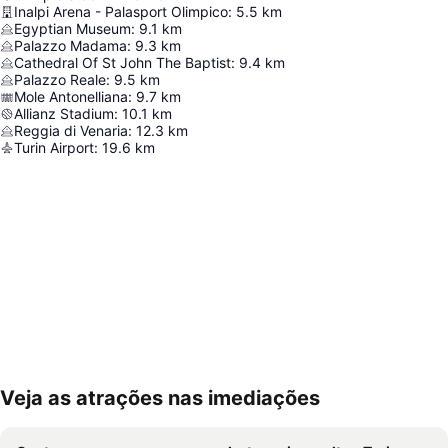
Inalpi Arena - Palasport Olimpico
:
5.5
km
Egyptian Museum
:
9.1
km
Palazzo Madama
:
9.3
km
Cathedral Of St John The Baptist
:
9.4
km
Palazzo Reale
:
9.5
km
Mole Antonelliana
:
9.7
km
Allianz Stadium
:
10.1
km
Reggia di Venaria
:
12.3
km
Turin Airport
:
19.6
km
Veja as atrações nas imediações
Ampliar mapa