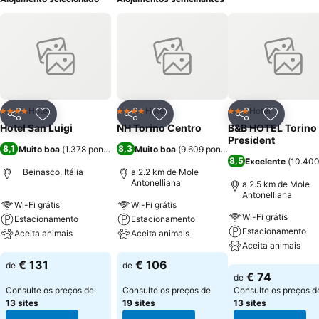
Hotel
Hotel
Hotel
4 Estrelas
4 Estrelas
3 Estrelas
Partilhar
Adicionar aos favoritos
Partilhar
Adicionar aos favoritos
Partilhar
Adicionar
Hotel San Luigi
NH Torino Centro
B&B HOTEL Torino
President
8,1
8,3
Muito boa
(
1.378 pontuações
Muito boa
)
(
9.609 pontuações
)
8,5
Excelente
(
10.400
Beinasco, Itália
a 2.2 km de Mole
Antonelliana
a 2.5 km de Mole
Antonelliana
Wi-Fi grátis
Wi-Fi grátis
Wi-Fi grátis
Estacionamento
Estacionamento
Estacionamento
Aceita animais
Aceita animais
Aceita animais
Ver preços
Ver preços
€ 131
€ 106
de
de
Ver preços
€ 74
de
Consulte os preços de
Consulte os preços de
Consulte os preços d
13 sites
19 sites
13 sites