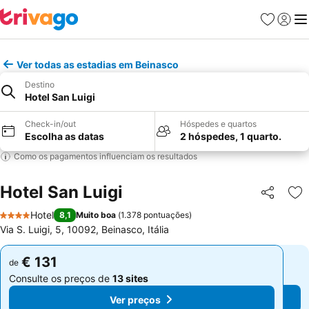
Favoritos
Iniciar
Me
Ver todas as estadias em Beinasco
Destino
Hotel San Luigi
Check-in/out
Hóspedes e quartos
Escolha as datas
2 hóspedes, 1 quarto.
Como os pagamentos influenciam os resultados
Hotel San Luigi
Partilhar
Ad
Hotel
8,1
Muito boa
(
1.378 pontuações
)
4 Estrelas
Via S. Luigi, 5, 10092, Beinasco, Itália
€ 131
€ 131
de
de
Consulte os preços de
13 sites
Consulte os preços de
13 sites
Ver preços
Ver preços