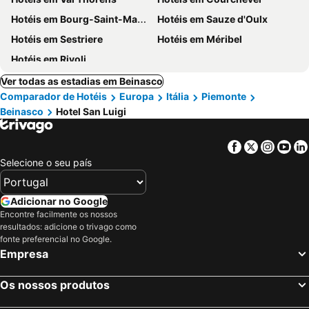
Hotéis em Bourg-Saint-Maurice
Hotéis em Sauze d'Oulx
Hotéis em Sestriere
Hotéis em Méribel
Hotéis em Rivoli
Ver todas as estadias em Beinasco
Comparador de Hotéis
Europa
Itália
Piemonte
Beinasco
Hotel San Luigi
Facebook
Twitter
Insta
Yo
Selecione o seu país
Adicionar no Google
Encontre facilmente os nossos
resultados: adicione o trivago como
fonte preferencial no Google.
Empresa
Os nossos produtos