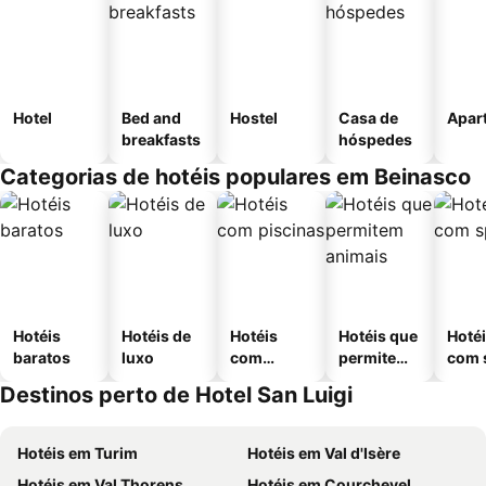
Hotel
Bed and
Hostel
Casa de
Apar
breakfasts
hóspedes
Categorias de hotéis populares em Beinasco
Hotéis
Hotéis de
Hotéis
Hotéis que
Hoté
baratos
luxo
com
permitem
com 
piscinas
animais
Destinos perto de Hotel San Luigi
Hotéis em Turim
Hotéis em Val d'Isère
Hotéis em Val Thorens
Hotéis em Courchevel