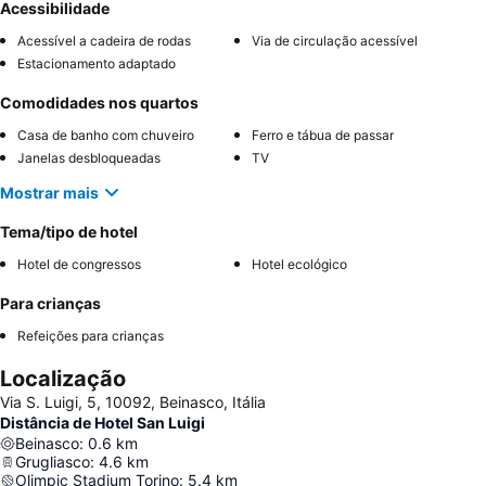
Acessibilidade
Acessível a cadeira de rodas
Via de circulação acessível
Estacionamento adaptado
Comodidades nos quartos
Casa de banho com chuveiro
Ferro e tábua de passar
Janelas desbloqueadas
TV
Mostrar mais
Tema/tipo de hotel
Hotel de congressos
Hotel ecológico
Para crianças
Refeições para crianças
Localização
Via S. Luigi, 5, 10092, Beinasco, Itália
Distância de Hotel San Luigi
Beinasco
:
0.6
km
Grugliasco
:
4.6
km
Olimpic Stadium Torino
:
5.4
km