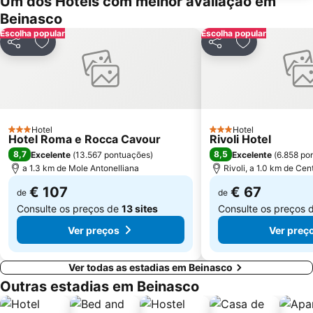
Um dos Hotéis com melhor avaliação em
Beinasco
Escolha popular
Escolha popular
Partilhar
Adicionar aos favoritos
Partilhar
Adicionar aos
Hotel
Hotel
3 Estrelas
3 Estrelas
Hotel Roma e Rocca Cavour
Rivoli Hotel
8,7
8,5
Excelente
(
13.567 pontuações
)
Excelente
(
6.858 po
a 1.3 km de Mole Antonelliana
Rivoli, a 1.0 km de Cen
€ 107
€ 67
de
de
Consulte os preços de
13 sites
Consulte os preços 
Ver preços
Ver preç
Ver todas as estadias em Beinasco
Outras estadias em Beinasco