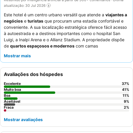
atualização: 30 Jul 2026
Este hotel é um centro urbano versátil que atende a
viajantes a
negócios
e
turistas
que procuram uma estadia confortável e
conveniente. A sua localização estratégica oferece fácil acesso
à autoestrada e a destinos importantes como o hospital San
Luigi, a Inalpi Arena e o Allianz Stadium. A propriedade dispõe
de
quartos espaçosos e modernos
com camas
excecionalmente confortáveis, garantindo uma experiência de
Mostrar mais
descanso. Os hóspedes elogiam consistentemente a
gentileza e
profissionalismo dos funcionários
, e o restaurante do hotel
recebe comentários positivos pela qualidade do seu serviço de
Avaliações dos hóspedes
jantar. Para uma estadia mais tranquila, os hóspedes devem
considerar solicitar um quarto virado para longe da zona
Excelente
37
%
industrial.
Muito boa
41
%
Boa
11
%
Aceitável
9
%
Fraca
2
%
Mostrar avaliações