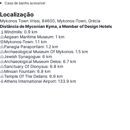
Casa de banho acessível
Localização
Mykonos Town Vrissi, 84600, Mykonos-Town, Grécia
Distância de Myconian Kyma, a Member of Design Hotels
Windmills
:
0.9
km
Aegean Maritime Museum
:
1
km
Mykonos-Town
:
1.1
km
Panagia Paraportiani
:
1.2
km
Archaeological Museum Of Mykonos
:
1.5
km
Jewish Synagogue
:
6
km
Archaeological Museum Delos
:
6.7
km
Sanctuary Of Dionysus
:
6.8
km
Minoan Fountain
:
6.8
km
Temple Of The Delians
:
6.9
km
Athens International Airport
:
133.9
km