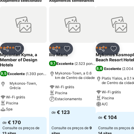
Alojamento selecionado
Alojamentos semelhantes
Hotel
Hotel
Hotel
5 Estrelas
4 Estrelas
4 Estrelas
Partilhar
Adicionar aos favoritos
Partilhar
Adicionar aos favoritos
Partilhar
Adicionar
Myconian Kyma, a
Ilio Maris
Mykonos Kosmopl
Member of Design
Beach Resort Hote
9,1
Excelente
(
2.523 pontuações
)
Hotels
8,6
Excelente
(
2.004
Mykonos-Town, a 0.6
9,5
Excelente
(
1.393 pontuações
)
km de Centro da cidade
Platis Yialos, a 0.1
de Centro da cidad
Mykonos-Town,
Wi-Fi grátis
Grécia
Wi-Fi grátis
Piscina
Wi-Fi grátis
Piscina
Estacionamento
Piscina
A/C
Spa
Ver preços
€ 123
de
Ver preços
€ 104
de
Ver preços
€ 170
de
Consulte os preços de
Consulte os preços de
9
Consulte os preços d
13 sites
sites
14 sites