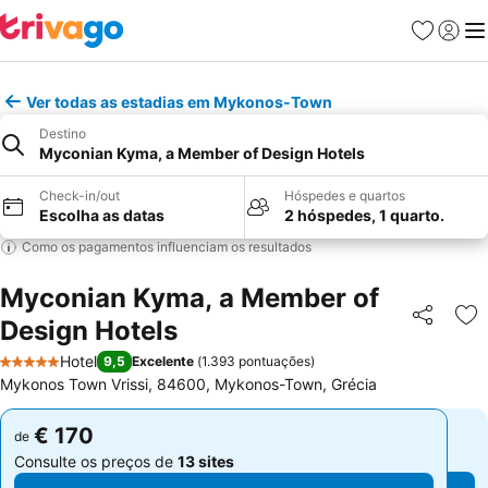
Favoritos
Iniciar
Me
Ver todas as estadias em Mykonos-Town
Destino
Myconian Kyma, a Member of Design Hotels
Check-in/out
Hóspedes e quartos
Escolha as datas
2 hóspedes, 1 quarto.
Como os pagamentos influenciam os resultados
Myconian Kyma, a Member of
Design Hotels
Partilhar
Ad
Hotel
9,5
Excelente
(
1.393 pontuações
)
5 Estrelas
Mykonos Town Vrissi, 84600, Mykonos-Town, Grécia
€ 170
€ 170
de
de
Consulte os preços de
13 sites
Consulte os preços de
13 sites