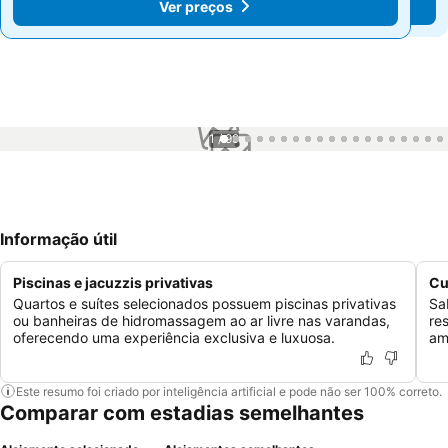
Ver preços
Ver preços
1 / 99
Informação útil
Piscinas e jacuzzis privativas
Cu
Quartos e suítes selecionados possuem piscinas privativas
Sa
ou banheiras de hidromassagem ao ar livre nas varandas,
re
oferecendo uma experiência exclusiva e luxuosa.
am
Este resumo foi criado por inteligência artificial e pode não ser 100% correto.
Comparar com estadias semelhantes