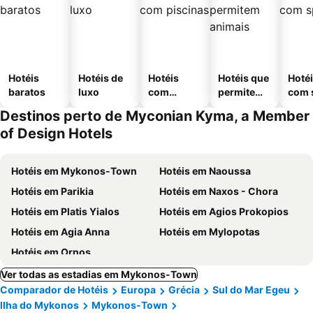
Hotéis
Hotéis de
Hotéis
Hotéis que
Hoté
baratos
luxo
com
permitem
com 
piscinas
animais
Destinos perto de Myconian Kyma, a Member
of Design Hotels
Hotéis em Mykonos-Town
Hotéis em Naoussa
Hotéis em Parikia
Hotéis em Naxos - Chora
Hotéis em Platis Yialos
Hotéis em Agios Prokopios
Hotéis em Agia Anna
Hotéis em Mylopotas
Hotéis em Ornos
Ver todas as estadias em Mykonos-Town
Comparador de Hotéis
Europa
Grécia
Sul do Mar Egeu
Ilha do Mykonos
Mykonos-Town