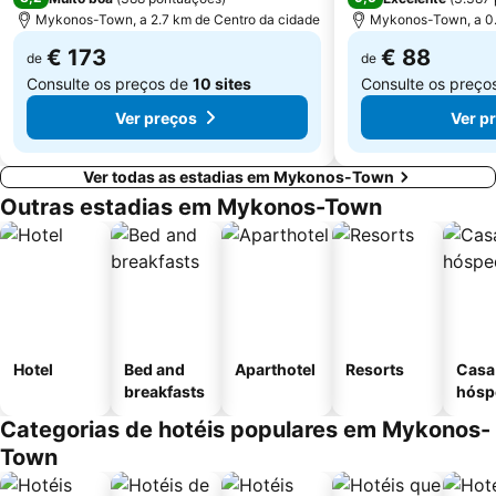
Mykonos-Town, a 2.7 km de Centro da cidade
Mykonos-Town, a 0.
€ 173
€ 88
de
de
Consulte os preços de
10 sites
Consulte os preço
Ver preços
Ver p
Ver todas as estadias em Mykonos-Town
Outras estadias em Mykonos-Town
Hotel
Bed and
Aparthotel
Resorts
Casa
breakfasts
hósp
Categorias de hotéis populares em Mykonos-
Town