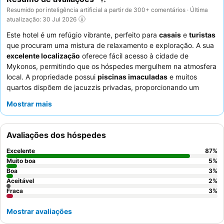
Resumido por inteligência artificial a partir de 300+ comentários · Última
atualização: 30 Jul 2026
Este hotel é um refúgio vibrante, perfeito para
casais
e
turistas
que procuram uma mistura de relaxamento e exploração. A sua
excelente localização
oferece fácil acesso à cidade de
Mykonos, permitindo que os hóspedes mergulhem na atmosfera
local. A propriedade possui
piscinas imaculadas
e muitos
quartos dispõem de jacuzzis privadas, proporcionando um
conforto luxuoso. Os hóspedes elogiam consistentemente o
Mostrar mais
serviço excecional
da atenciosa equipa e o
luxuoso buffet de
pequeno-almoço
com a sua vasta seleção. Para uma
experiência melhorada, considere reservar um quarto com
Avaliações dos hóspedes
vistas deslumbrantes para o mar
para desfrutar dos
maravilhosos pores do sol de Mykonos.
Excelente
87
%
Muito boa
5
%
Boa
3
%
Aceitável
2
%
Fraca
3
%
Mostrar avaliações