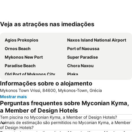
Veja as atrações nas imediações
Ampliar mapa
Agios Prokopios
Naxos Island National Airport
Ornos Beach
Port of Naoussa
Mykonos New Port
Super Paradise
Paradise Beach
Chora Naxou
Old Port of Mykonos City
Plaka
Informações sobre o alojamento
Glyfada
Kalo Livadi
Mykonos Town Vrissi, 84600, Mykonos-Town, Grécia
Mykonos Island National Airport
Psarou Beach
Mostrar mais
Paranga Beach
Syros Port
Perguntas frequentes sobre Myconian Kyma,
Punda Beach Club
Traditional Settlement of Mykonos
a Member of Design Hotels
Elia
Agia Thalassa
Tem piscina no Myconian Kyma, a Member of Design Hotels?
Animais de estimação são permitidos no Myconian Kyma, a Member
Chryssi Akti
Mylos
of Design Hotels?