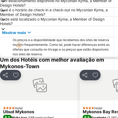
Tem estacionamento disponível no Myconian Kyma, a Member of
Marco Polo
1. Antanaklasis Music Festival Mykonos
Design Hotels?
Agrari
Chalandriani
Qual é o horário de check-in e check-out no Myconian Kyma, a
Member of Design Hotels?
Panagia Filotitisa
Kastraki
Onde está localizado o Myconian Kyma, a Member of Design
Hotels?
Mostrar mais
Os preços e a disponibilidade que recebemos dos sites de reserva
mudam frequentemente. Como tal, pode haver diferenças entre as
ofertas que consulta no trivago e os preços que estão disponíveis
nos sites de reserva.
Um dos Hotéis com melhor avaliação em
Mykonos-Town
Partilhar
Adicionar aos favoritos
Partilhar
Adicionar a
Hotel
Hotel
4 Estrelas
4 Estrelas
Ubud Mykonos
Mykonos Bay Reso
8,2
9,5
Muito boa
(
388 pontuações
)
Excelente
(
3.387