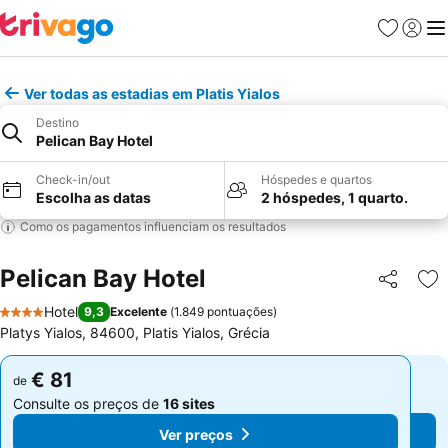
Favoritos
Iniciar
Me
Ver todas as estadias em Platis Yialos
Destino
Pelican Bay Hotel
Check-in/out
Hóspedes e quartos
Escolha as datas
2 hóspedes, 1 quarto.
Como os pagamentos influenciam os resultados
Pelican Bay Hotel
Partilhar
Ad
Hotel
9,3
Excelente
(
1.849 pontuações
)
4 Estrelas
Platys Yialos, 84600, Platis Yialos, Grécia
€ 81
€ 81
de
de
Consulte os preços de
16 sites
Consulte os preços de
16 sites
Ver preços
Ver preços