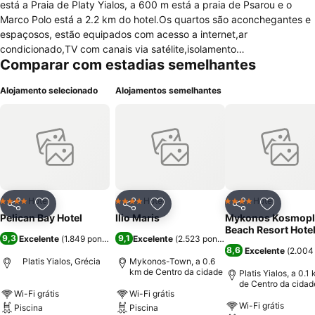
está a Praia de Platy Yialos, a 600 m está a praia de Psarou e o
Marco Polo está a 2.2 km do hotel.Os quartos são aconchegantes e
espaçosos, estão equipados com acesso a internet,ar
condicionado,TV com canais via satélite,isolamento
Comparar com estadias semelhantes
acústico,telefone,janelas com vidros duplos,cofre,frigobar,mesa de
trabalho,sala de estar,varanda ou terraço com vista para o Mar
Alojamento selecionado
Alojamentos semelhantes
Egeu,banheiro privativo e secador de cabelo.O hóspede poderá
optar por quarto para pessoas com mobilidade reduzida.O hotel
oferece serviços de recepção 24 horas,elevador,check-in/check-out
expressos,cofre,aquecimento,sala de bagagens,serviço de
quarto,translado de/para o aeroporto,câmbio,fax/xerox e aluguel de
carros.Os hóspedes poderão desfrutar de bar,sauna,fitness center e
piscina ao ar livre.
Hotel
Hotel
Hotel
4 Estrelas
4 Estrelas
4 Estrelas
Partilhar
Adicionar aos favoritos
Partilhar
Adicionar aos favoritos
Partilhar
Adicionar
Pelican Bay Hotel
Ilio Maris
Mykonos Kosmopl
Beach Resort Hote
9,3
9,1
Excelente
(
1.849 pontuações
Excelente
)
(
2.523 pontuações
)
8,6
Excelente
(
2.004
Platis Yialos, Grécia
Mykonos-Town, a 0.6
km de Centro da cidade
Platis Yialos, a 0.1
de Centro da cidad
Wi-Fi grátis
Wi-Fi grátis
Wi-Fi grátis
Piscina
Piscina