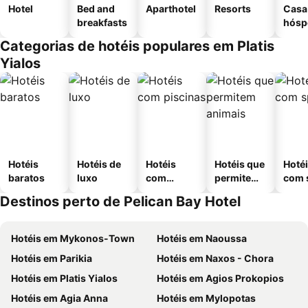
Hotel
Bed and
Aparthotel
Resorts
Casa
breakfasts
hósp
Categorias de hotéis populares em Platis
Yialos
Hotéis
Hotéis de
Hotéis
Hotéis que
Hoté
baratos
luxo
com
permitem
com 
piscinas
animais
Destinos perto de Pelican Bay Hotel
Hotéis em Mykonos-Town
Hotéis em Naoussa
Hotéis em Parikia
Hotéis em Naxos - Chora
Hotéis em Platis Yialos
Hotéis em Agios Prokopios
Hotéis em Agia Anna
Hotéis em Mylopotas