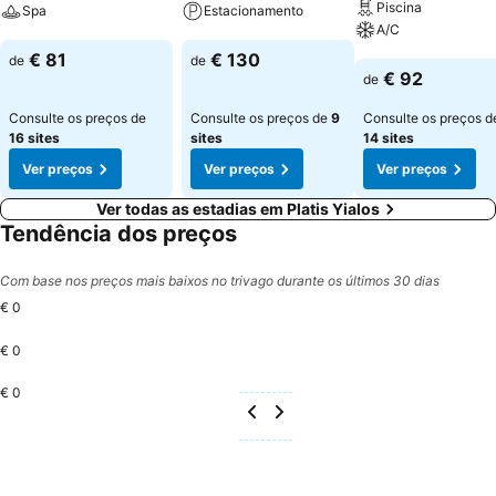
Piscina
Spa
Estacionamento
A/C
Ver preços
Ver preços
€ 81
€ 130
de
de
Ver preços
€ 92
de
Consulte os preços de
Consulte os preços de
9
Consulte os preços d
16 sites
sites
14 sites
Ver preços
Ver preços
Ver preços
Ver todas as estadias em Platis Yialos
Tendência dos preços
Com base nos preços mais baixos no trivago durante os últimos 30 dias
€ 0
€ 0
€ 0