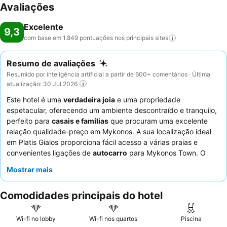
Avaliações
Excelente
9,3
com base em 1.849 pontuações nos principais
sites
Resumo de avaliações
Resumido por inteligência artificial a partir de 600+ comentários · Última
atualização: 30 Jul 2026
Este hotel é uma
verdadeira joia
e uma propriedade
espetacular, oferecendo um ambiente descontraído e tranquilo,
perfeito para
casais e famílias
que procuram uma excelente
relação qualidade-preço em Mykonos. A sua localização ideal
em Platis Gialos proporciona fácil acesso a várias praias e
convenientes ligações de
autocarro
para Mykonos Town. O
ponto alto das instalações é a
piscina
limpa e convidativa, um
Mostrar mais
ponto central para relaxar. Os hóspedes elogiam
consistentemente o
staff
e o serviço excecionais, com o
buffet
Comodidades principais do hotel
de pequeno-almoço
a receber aclamação generalizada pela
sua seleção deliciosa e variada. Para uma experiência
verdadeiramente melhorada, considere reservar um quarto com
Wi-fi no lobby
Wi-fi nos quartos
Piscina