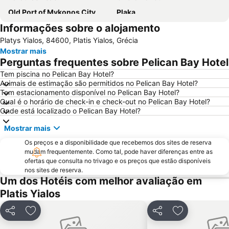
Old Port of Mykonos City
Plaka
Informações sobre o alojamento
Glyfada
Kalo Livadi
Platys Yialos, 84600, Platis Yialos, Grécia
Psarou Beach
Paranga Beach
Mostrar mais
Mykonos Island National Airport
Syros Port
Perguntas frequentes sobre Pelican Bay Hotel
Punda Beach Club
Traditional Settlement of Mykonos
Tem piscina no Pelican Bay Hotel?
Animais de estimação são permitidos no Pelican Bay Hotel?
Elia
Agia Thalassa
Tem estacionamento disponível no Pelican Bay Hotel?
Chryssi Akti
Marco Polo
Qual é o horário de check-in e check-out no Pelican Bay Hotel?
Onde está localizado o Pelican Bay Hotel?
1. Antanaklasis Music Festival Mykonos
Agrari
Mostrar mais
Chalandriani
Panagia Filotitisa
Os preços e a disponibilidade que recebemos dos sites de reserva
Kastraki
mudam frequentemente. Como tal, pode haver diferenças entre as
ofertas que consulta no trivago e os preços que estão disponíveis
nos sites de reserva.
Um dos Hotéis com melhor avaliação em
Platis Yialos
Partilhar
Adicionar aos favoritos
Partilhar
Adicionar aos