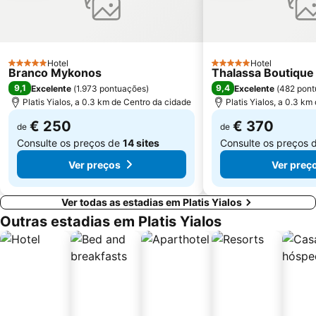
Hotel
Hotel
5 Estrelas
5 Estrelas
Branco Mykonos
Thalassa Boutique
9,1
9,4
Excelente
(
1.973 pontuações
)
Excelente
(
482 pont
Platis Yialos, a 0.3 km de Centro da cidade
Platis Yialos, a 0.3 km
€ 250
€ 370
de
de
Consulte os preços de
14 sites
Consulte os preços 
Ver preços
Ver preç
Ver todas as estadias em Platis Yialos
Outras estadias em Platis Yialos