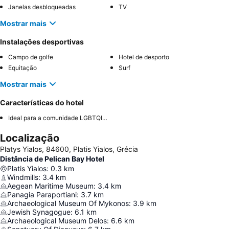
Janelas desbloqueadas
TV
Mostrar mais
Instalações desportivas
Campo de golfe
Hotel de desporto
Equitação
Surf
Mostrar mais
Características do hotel
Ideal para a comunidade LGBTQIA+
Localização
Platys Yialos, 84600, Platis Yialos, Grécia
Distância de Pelican Bay Hotel
Platis Yialos
:
0.3
km
Windmills
:
3.4
km
Aegean Maritime Museum
:
3.4
km
Panagia Paraportiani
:
3.7
km
Archaeological Museum Of Mykonos
:
3.9
km
Jewish Synagogue
:
6.1
km
Archaeological Museum Delos
:
6.6
km