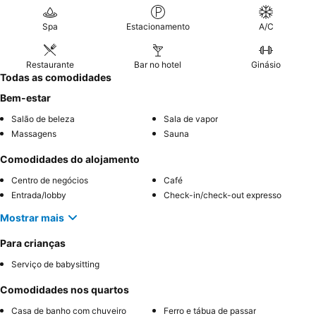
varanda
para desfrutar de vistas encantadoras.
Spa
Estacionamento
A/C
Restaurante
Bar no hotel
Ginásio
Todas as comodidades
Bem-estar
Salão de beleza
Sala de vapor
Massagens
Sauna
Comodidades do alojamento
Centro de negócios
Café
Entrada/lobby
Check-in/check-out expresso
Mostrar mais
Para crianças
Serviço de babysitting
Comodidades nos quartos
Casa de banho com chuveiro
Ferro e tábua de passar