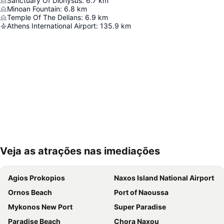
Sanctuary Of Dionysus
:
6.7
km
Minoan Fountain
:
6.8
km
Temple Of The Delians
:
6.9
km
Athens International Airport
:
135.9
km
Veja as atrações nas imediações
Ampliar mapa
Agios Prokopios
Naxos Island National Airport
Ornos Beach
Port of Naoussa
Mykonos New Port
Super Paradise
Paradise Beach
Chora Naxou