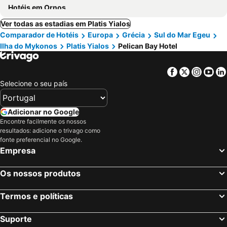
Hotéis em Ornos
Ver todas as estadias em Platis Yialos
Comparador de Hotéis
Europa
Grécia
Sul do Mar Egeu
Ilha do Mykonos
Platis Yialos
Pelican Bay Hotel
Facebook
Twitter
Insta
Yo
Selecione o seu país
Adicionar no Google
Encontre facilmente os nossos
resultados: adicione o trivago como
fonte preferencial no Google.
Empresa
Os nossos produtos
Termos e políticas
Suporte