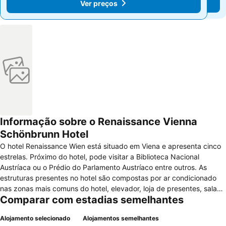
Ver preços
Ver preços
Informação sobre o Renaissance Vienna
Schönbrunn Hotel
O hotel Renaissance Wien está situado em Viena e apresenta cinco
estrelas. Próximo do hotel, pode visitar a Biblioteca Nacional
Austríaca ou o Prédio do Parlamento Austríaco entre outros. As
estruturas presentes no hotel são compostas por ar condicionado
nas zonas mais comuns do hotel, elevador, loja de presentes, salas
Comparar com estadias semelhantes
para reuniões e conferências, banca de jornais, centro financeiro e
parque de estacionamento. Além disso pode dispor de sauna,
Alojamento selecionado
Alojamentos semelhantes
academia de ginástica, espaço para convívio, Health Club, bar,