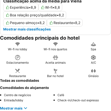
Classificação acima da média para Viena
Experiência
•
8,9
Wi-fi
•
8,8
Boa relação preço/qualidade
•
8,2
Pequeno-almoço
•
8,2
Restaurante
•
8,2
Mostrar mais classificações
Comodidades principais do hotel
Wi-fi no lobby
Wi-fi nos quartos
Spa
Estacionamento
Aceita animais
A/C
Restaurante
Bar no hotel
Ginásio
Todas as comodidades
Comodidades do alojamento
Centro de negócios
Café
Entrada/lobby
Check-in/check-out expresso
Mostrar mais