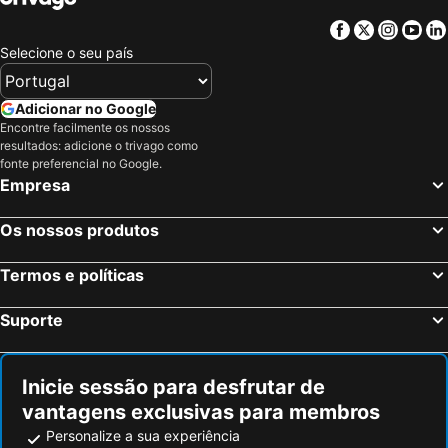
Facebook
Twitter
Insta
Yo
Selecione o seu país
Adicionar no Google
Encontre facilmente os nossos
resultados: adicione o trivago como
fonte preferencial no Google.
Empresa
Os nossos produtos
Termos e políticas
Suporte
Inicie sessão para desfrutar de
vantagens exclusivas para membros
Personalize a sua experiência