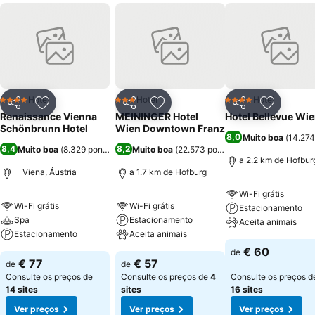
salão para festas e restaurante. No que se refere aos serviços, o
hotel dispõe de recepção e quarto 24h por dia, serviços de
lavandaria, de negócios, de tradução, de secretária, de limusine, de
casamento, estão preparados para receber pessoas que
necessitam de cadeira de rodas e ainda uma equipa multilingue. O
hotel tem 309 quartos de hotel distribuídos por 7 andares, no qual
estão equipados com telefone, mini bar, ar condicionado, mesa de
Hotel
Hotel
Hotel
4 Estrelas
3 Estrelas
4 Estrelas
Partilhar
Adicionar aos favoritos
Partilhar
Adicionar aos favoritos
Partilhar
Adicionar
escritório, TV com canais via satélite e estão aptos a receber bebés
Renaissance Vienna
MEININGER Hotel
Hotel Bellevue Wi
tendo berços.
Schönbrunn Hotel
Wien Downtown Franz
8,0
Muito boa
(
14.274
8,4
8,2
Muito boa
(
8.329 pontuações
Muito boa
)
(
22.573 pontuações
)
a 2.2 km de Hofbur
Viena, Áustria
a 1.7 km de Hofburg
Wi-Fi grátis
Wi-Fi grátis
Wi-Fi grátis
Estacionamento
Spa
Estacionamento
Aceita animais
Estacionamento
Aceita animais
€ 60
de
€ 77
€ 57
de
de
Consulte os preços de
Consulte os preços de
4
Consulte os preços d
14 sites
sites
16 sites
Ver preços
Ver preços
Ver preços