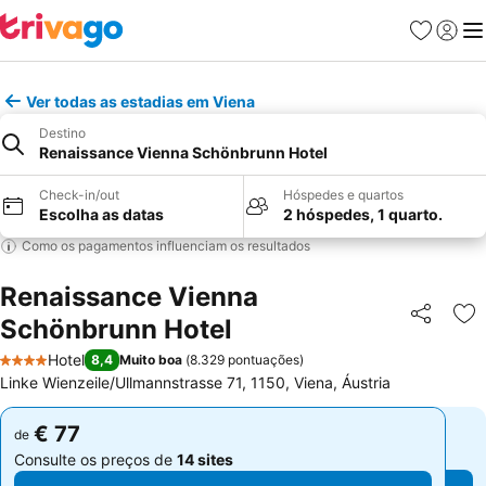
Favoritos
Iniciar
Me
Ver todas as estadias em Viena
Destino
Renaissance Vienna Schönbrunn Hotel
Check-in/out
Hóspedes e quartos
Escolha as datas
2 hóspedes, 1 quarto.
Como os pagamentos influenciam os resultados
Renaissance Vienna
Schönbrunn Hotel
Partilhar
Ad
Hotel
8,4
Muito boa
(
8.329 pontuações
)
4 Estrelas
Linke Wienzeile/Ullmannstrasse 71, 1150, Viena, Áustria
€ 77
€ 77
de
de
Consulte os preços de
14 sites
Consulte os preços de
14 sites