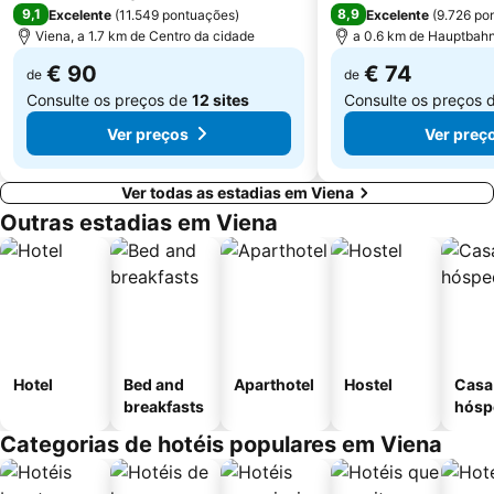
9,1
8,9
Excelente
(
11.549 pontuações
)
Excelente
(
9.726 po
Viena, a 1.7 km de Centro da cidade
a 0.6 km de Hauptbah
€ 90
€ 74
de
de
Consulte os preços de
12 sites
Consulte os preços 
Ver preços
Ver preç
Ver todas as estadias em Viena
Outras estadias em Viena
Hotel
Bed and
Aparthotel
Hostel
Casa
breakfasts
hósp
Categorias de hotéis populares em Viena