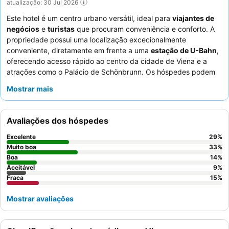
atualização: 30 Jul 2026
Este hotel é um centro urbano versátil, ideal para
viajantes de
negócios
e
turistas
que procuram conveniência e conforto. A
propriedade possui uma localização excecionalmente
conveniente, diretamente em frente a uma
estação de U-Bahn
,
oferecendo acesso rápido ao centro da cidade de Viena e a
atrações como o Palácio de Schönbrunn. Os hóspedes podem
beneficiar de
salas de seminários
modernas e de uma
sauna e
Mostrar mais
ginásio
bem conceituados para relaxamento e fitness. Os
funcionários, particularmente a equipa da receção, recebem
consistentemente elogios pela sua prestabilidade, e o
buffet de
Avaliações dos hóspedes
pequeno-almoço
é um destaque, oferecendo uma grande
variedade e qualidade. Para uma experiência mais tranquila,
Excelente
29
%
considere solicitar um quarto que não esteja virado para as
Muito boa
33
%
linhas de comboio ou para a rua.
Boa
14
%
Aceitável
9
%
Fraca
15
%
Mostrar avaliações