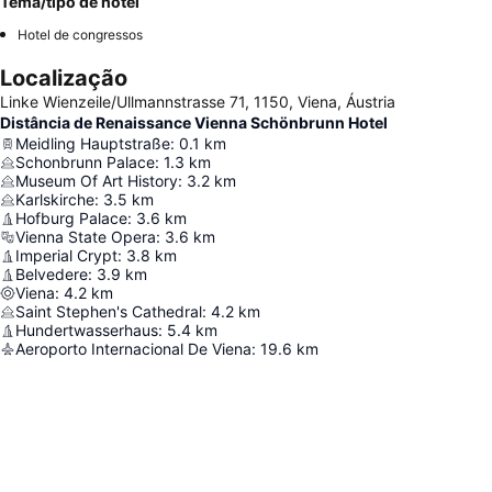
Tema/tipo de hotel
Hotel de congressos
Localização
Linke Wienzeile/Ullmannstrasse 71, 1150, Viena, Áustria
Distância de Renaissance Vienna Schönbrunn Hotel
Meidling Hauptstraße
:
0.1
km
Schonbrunn Palace
:
1.3
km
Museum Of Art History
:
3.2
km
Karlskirche
:
3.5
km
Hofburg Palace
:
3.6
km
Vienna State Opera
:
3.6
km
Imperial Crypt
:
3.8
km
Belvedere
:
3.9
km
Viena
:
4.2
km
Saint Stephen's Cathedral
:
4.2
km
Hundertwasserhaus
:
5.4
km
Aeroporto Internacional De Viena
:
19.6
km