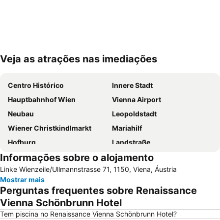
Veja as atrações nas imediações
Ampliar mapa
Centro Histórico
Innere Stadt
Hauptbahnhof Wien
Vienna Airport
Neubau
Leopoldstadt
Wiener Christkindlmarkt
Mariahilf
Hofburg
Landstraße
Informações sobre o alojamento
Staatsoper
Liesing
Linke Wienzeile/Ullmannstrasse 71, 1150, Viena, Áustria
Wien Mitte - The Mall
Prefeitura de Viena
Mostrar mais
Rathauspark
Stephansdom
Perguntas frequentes sobre Renaissance
Singerstraße
City Airport Train
Vienna Schönbrunn Hotel
Wieden
Mariahilferstrasse
Tem piscina no Renaissance Vienna Schönbrunn Hotel?