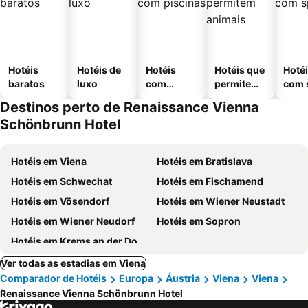
Hotéis
Hotéis de
Hotéis
Hotéis que
Hoté
baratos
luxo
com
permitem
com 
piscinas
animais
Destinos perto de Renaissance Vienna
Schönbrunn Hotel
Hotéis em Viena
Hotéis em Bratislava
Hotéis em Schwechat
Hotéis em Fischamend
Hotéis em Vösendorf
Hotéis em Wiener Neustadt
Hotéis em Wiener Neudorf
Hotéis em Sopron
Hotéis em Krems an der Donau
Ver todas as estadias em Viena
Comparador de Hotéis
Europa
Áustria
Viena
Viena
Renaissance Vienna Schönbrunn Hotel