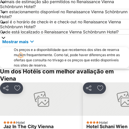
Animais de estimação são permitidos no Renaissance Vienna
Belvedere Palace
Universidade de Viena
Schönbrunn Hotel?
Tem estacionamento disponível no Renaissance Vienna Schönbrunn
Simmering
Albertina
Hotel?
Vienna City Marathon
Casino Admiral
Qual é o horário de check-in e check-out no Renaissance Vienna
Schönbrunn Hotel?
Leopoldstraße
Hafen Freudenau
Onde está localizado o Renaissance Vienna Schönbrunn Hotel?
Palácio de Schönbrunn
Bahnhof Wien Praterstern
Mostrar mais
Ocean Park - Family Entertainment Center
Jardim zoológico de Schönbrunn
Os preços e a disponibilidade que recebemos dos sites de reserva
Spittelberg
Musikverein
mudam frequentemente. Como tal, pode haver diferenças entre as
ofertas que consulta no trivago e os preços que estão disponíveis
BahnhofCity Wien West
Bahnhof Wien-Meidling
nos sites de reserva.
Um dos Hotéis com melhor avaliação em
Wiener Stadthalle
Südtirolerplatz
Viena
Biblioteca Nacional da Áustria
Silvesterpfad
Prater
Reed Messe Wien
Partilhar
Adicionar aos favoritos
Partilhar
Adicionar aos
Palazzo
UNO-City Vienna International Centre
Meidling
MQ Museumsquartier
Freyung
Favoriten
Hernals
Wiener U-Bahn
Hotel
Hotel
4 Estrelas
4 Estrelas
Jaz In The City Vienna
Hotel Schani Wien