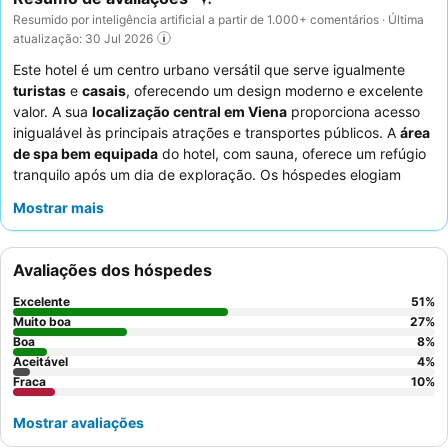
Resumido por inteligência artificial a partir de 1.000+ comentários · Última
atualização: 30 Jul 2026
Este hotel é um centro urbano versátil que serve igualmente
turistas
e
casais
, oferecendo um design moderno e excelente
valor. A sua
localização central em Viena
proporciona acesso
inigualável às principais atrações e transportes públicos. A
área
de spa bem equipada
do hotel, com sauna, oferece um refúgio
tranquilo após um dia de exploração. Os hóspedes elogiam
consistentemente os
funcionários calorosos e eficientes
e o
Mostrar mais
delicioso e abundante pequeno-almoço com uma grande
variedade de opções. Para uma estadia verdadeiramente
confortável, considere solicitar um quarto com
tetos altos
e
Avaliações dos hóspedes
decoração moderna para um ambiente agradável.
Excelente
51
%
Muito boa
27
%
Boa
8
%
Aceitável
4
%
Fraca
10
%
Mostrar avaliações