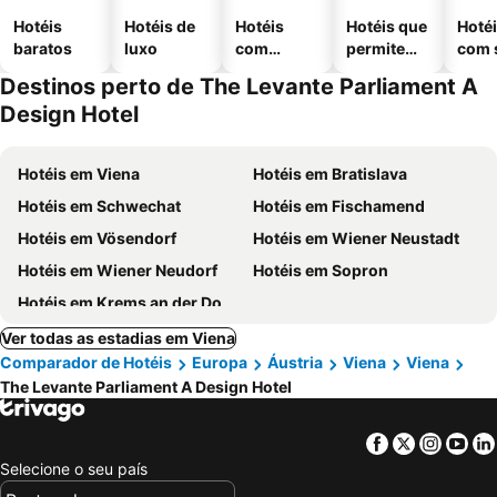
Hotéis
Hotéis de
Hotéis
Hotéis que
Hoté
baratos
luxo
com
permitem
com 
piscinas
animais
Destinos perto de The Levante Parliament A
Design Hotel
Hotéis em Viena
Hotéis em Bratislava
Hotéis em Schwechat
Hotéis em Fischamend
Hotéis em Vösendorf
Hotéis em Wiener Neustadt
Hotéis em Wiener Neudorf
Hotéis em Sopron
Hotéis em Krems an der Donau
Ver todas as estadias em Viena
Comparador de Hotéis
Europa
Áustria
Viena
Viena
The Levante Parliament A Design Hotel
Facebook
Twitter
Insta
Yo
Selecione o seu país