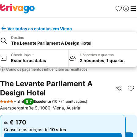
Favoritos
Iniciar
Me
Ver todas as estadias em Viena
Destino
The Levante Parliament A Design Hotel
Check-in/out
Hóspedes e quartos
Escolha as datas
2 hóspedes, 1 quarto.
Como os pagamentos influenciam os resultados
The Levante Parliament A
Design Hotel
Partilhar
Ad
Hotel
8,7
Excelente
(
10.774 pontuações
)
4 Estrelas
Auerspergstraße 9, 1080, Viena, Áustria
€ 170
€ 170
de
de
Consulte os preços de
10 sites
Consulte os preços de
10 sites