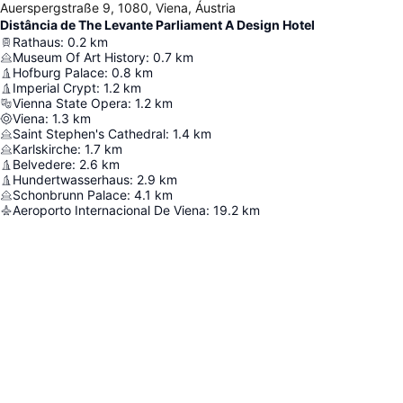
Auerspergstraße 9, 1080, Viena, Áustria
Distância de The Levante Parliament A Design Hotel
Rathaus
:
0.2
km
Museum Of Art History
:
0.7
km
Hofburg Palace
:
0.8
km
Imperial Crypt
:
1.2
km
Vienna State Opera
:
1.2
km
Viena
:
1.3
km
Saint Stephen's Cathedral
:
1.4
km
Karlskirche
:
1.7
km
Belvedere
:
2.6
km
Hundertwasserhaus
:
2.9
km
Schonbrunn Palace
:
4.1
km
Aeroporto Internacional De Viena
:
19.2
km