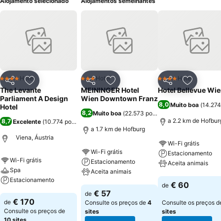
Alojamento selecionado
Alojamentos semelhantes
Hotel
Hotel
Hotel
4 Estrelas
3 Estrelas
4 Estrelas
Partilhar
Adicionar aos favoritos
Partilhar
Adicionar aos favoritos
Partilhar
Adicionar
The Levante
MEININGER Hotel
Hotel Bellevue Wi
Parliament A Design
Wien Downtown Franz
8,0
Muito boa
(
14.274
Hotel
8,2
Muito boa
(
22.573 pontuações
)
a 2.2 km de Hofbur
8,7
Excelente
(
10.774 pontuações
)
a 1.7 km de Hofburg
Viena, Áustria
Wi-Fi grátis
Wi-Fi grátis
Estacionamento
Wi-Fi grátis
Estacionamento
Aceita animais
Spa
Aceita animais
Estacionamento
Ver preços
€ 60
de
Ver preços
€ 57
de
Ver preços
€ 170
de
Consulte os preços de
4
Consulte os preços 
Consulte os preços de
sites
sites
10 sites