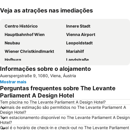
Veja as atrações nas imediações
Ampliar mapa
Centro Histórico
Innere Stadt
Hauptbahnhof Wien
Vienna Airport
Neubau
Leopoldstadt
Wiener Christkindlmarkt
Mariahilf
Hofburg
Landstraße
Informações sobre o alojamento
Staatsoper
Liesing
Auerspergstraße 9, 1080, Viena, Áustria
Wien Mitte - The Mall
Prefeitura de Viena
Mostrar mais
Rathauspark
Stephansdom
Perguntas frequentes sobre The Levante
Singerstraße
City Airport Train
Parliament A Design Hotel
Wieden
Universidade de Viena
Tem piscina no The Levante Parliament A Design Hotel?
Animais de estimação são permitidos no The Levante Parliament A
Mariahilferstrasse
Belvedere Palace
Design Hotel?
Tem estacionamento disponível no The Levante Parliament A Design
Simmering
Albertina
Hotel?
Vienna City Marathon
Casino Admiral
Qual é o horário de check-in e check-out no The Levante Parliament