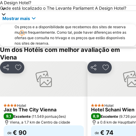
A Design Hotel?
Leopoldstraße
Hafen Freudenau
Onde está localizado o The Levante Parliament A Design Hotel?
Bahnhof Wien Praterstern
Palácio de Schönbrunn
Mostrar mais
Ocean Park - Family Entertainment Center
Spittelberg
Os preços e a disponibilidade que recebemos dos sites de reserva
Musikverein
Jardim zoológico de Schönbrunn
mudam frequentemente. Como tal, pode haver diferenças entre as
ofertas que consulta no trivago e os preços que estão disponíveis
Biblioteca Nacional da Áustria
Silvesterpfad
nos sites de reserva.
Um dos Hotéis com melhor avaliação em
Wiener Stadthalle
BahnhofCity Wien West
Viena
Südtirolerplatz
Prater
Bahnhof Wien-Meidling
Reed Messe Wien
Partilhar
Adicionar aos favoritos
Partilhar
Adicionar aos
Palazzo
UNO-City Vienna International Centre
MQ Museumsquartier
Freyung
Hernals
Meidling
Wiener U-Bahn
Gasometer
Hotel
Hotel
4 Estrelas
4 Estrelas
Jaz In The City Vienna
Hotel Schani Wien
9,1
8,9
Excelente
(
11.549 pontuações
)
Excelente
(
9.726 po
Viena, a 1.7 km de Centro da cidade
a 0.6 km de Hauptbah
€ 90
€ 74
de
de