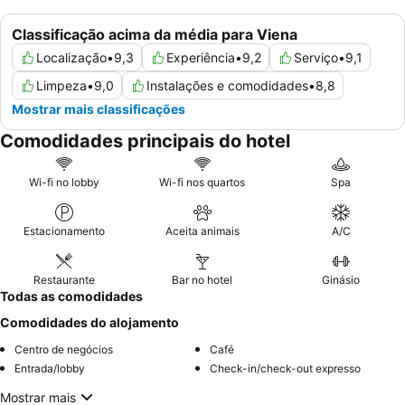
Classificação acima da média para Viena
Localização
•
9,3
Experiência
•
9,2
Serviço
•
9,1
Limpeza
•
9,0
Instalações e comodidades
•
8,8
Mostrar mais classificações
Comodidades principais do hotel
Wi-fi no lobby
Wi-fi nos quartos
Spa
Estacionamento
Aceita animais
A/C
Restaurante
Bar no hotel
Ginásio
Todas as comodidades
Comodidades do alojamento
Centro de negócios
Café
Entrada/lobby
Check-in/check-out expresso
Mostrar mais