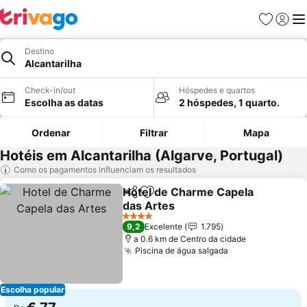
Favoritos
Iniciar
Me
Destino
Alcantarilha
Check-in/out
Hóspedes e quartos
Escolha as datas
2 hóspedes, 1 quarto.
Ordenar
Filtrar
Mapa
Hotéis em Alcantarilha (Algarve, Portugal)
Como os pagamentos influenciam os resultados
Hotel de Charme Capela
Partilhar
Adicionar aos favoritos
das Artes
Ver preços
4 Estrelas
9,2
Excelente
1.795
a 0.6 km de Centro da cidade
Piscina de água salgada
Ver preços
Escolha popular