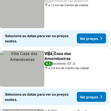
/
Pontuação não disponível
a 1.2 km de Centro da cidade
Selecione as datas para ver os preços
Ver preços
exatos.
Villa Casa das
Partilhar
Adicionar aos favoritos
Amendoeiras
Ver preços
9,5
Excelente
2
a 5.4 km de Centro da cidade
Selecione as datas para ver os preços
Ver preços
exatos.