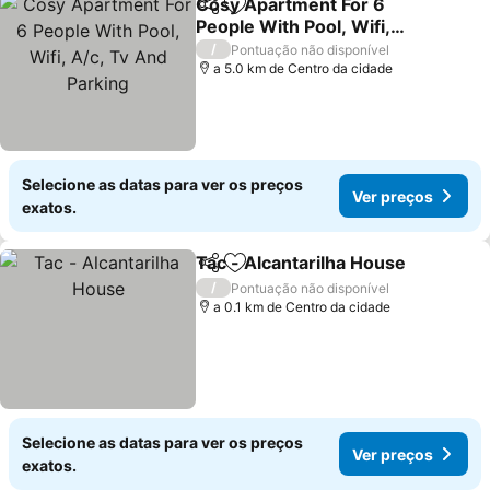
Cosy Apartment For 6
Partilhar
Adicionar aos favoritos
People With Pool, Wifi,
A/c, Tv And Parking
Ver preços
/
Pontuação não disponível
a 5.0 km de Centro da cidade
Selecione as datas para ver os preços
Ver preços
exatos.
Tac - Alcantarilha House
Partilhar
Adicionar aos favoritos
V
/
Pontuação não disponível
a 0.1 km de Centro da cidade
Selecione as datas para ver os preços
Ver preços
exatos.