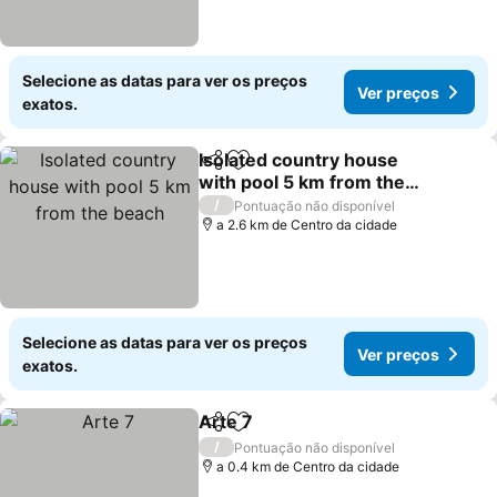
Selecione as datas para ver os preços
Ver preços
exatos.
Isolated country house
Partilhar
Adicionar aos favoritos
with pool 5 km from the
beach
Ver preços
/
Pontuação não disponível
a 2.6 km de Centro da cidade
Selecione as datas para ver os preços
Ver preços
exatos.
Arte 7
Partilhar
Adicionar aos favoritos
Ver preços
/
Pontuação não disponível
a 0.4 km de Centro da cidade