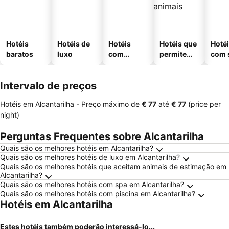
Hotéis
Hotéis de
Hotéis
Hotéis que
Hoté
baratos
luxo
com
permitem
com 
piscinas
animais
Intervalo de preços
Hotéis em Alcantarilha -
Preço máximo
de
‎€ 77
até
‎€ 77
(price per
night)
Perguntas Frequentes sobre Alcantarilha
Quais são os melhores hotéis em Alcantarilha?
Quais são os melhores hotéis de luxo em Alcantarilha?
Quais são os melhores hotéis que aceitam animais de estimação em
Alcantarilha?
Quais são os melhores hotéis com spa em Alcantarilha?
Quais são os melhores hotéis com piscina em Alcantarilha?
Hotéis em Alcantarilha
Estes hotéis também poderão interessá-lo...