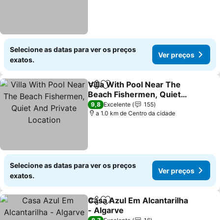
Selecione as datas para ver os preços
Ver preços
exatos.
Villa With Pool Near The
Partilhar
Adicionar aos favoritos
Beach Fishermen, Quiet
And Private Location
Ver preços
9,8
Excelente
155
a 1.0 km de Centro da cidade
Selecione as datas para ver os preços
Ver preços
exatos.
Casa Azul Em Alcantarilha
Partilhar
Adicionar aos favoritos
- Algarve