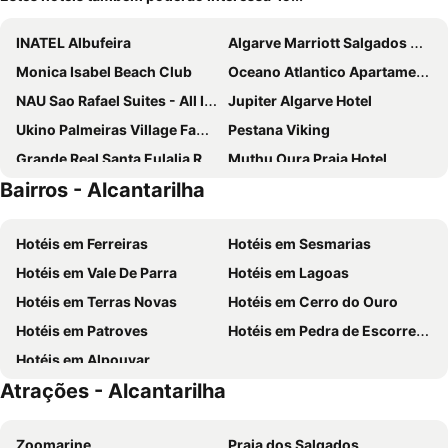
INATEL Albufeira
Algarve Marriott Salgados Golf Resort & Spa
Monica Isabel Beach Club
Oceano Atlantico Apartamentos Turisticos
NAU Sao Rafael Suites - All Inclusive
Jupiter Algarve Hotel
Ukino Palmeiras Village Family Resort - All Inclusive
Pestana Viking
Grande Real Santa Eulalia Resort & Hotel Spa
Muthu Oura Praia Hotel
Bairros - Alcantarilha
Auramar Beach Resort
Alvor Atlantico Residences Beach Suites
Wine&Books by the Sea Algarve
Hotel da Gale
Hotéis em Ferreiras
Hotéis em Sesmarias
NH Marina Portimão Resort
Albufeira Sol Hotel & Spa
Hotéis em Vale De Parra
Hotéis em Lagoas
AP Adriana Beach Resort
Hotel Luar
Hotéis em Terras Novas
Hotéis em Cerro do Ouro
Agua Hotels Riverside
RR Hotel da Rocha
Hotéis em Patroves
Hotéis em Pedra de Escorregar
Colina dos Mouros
Holiday Inn Algarve Albufeira by IHG
Hotéis em Alpouvar
Clube Vilarosa
Pestana Palm Gardens
Atrações - Alcantarilha
Turim Presidente Hotel
Marriott Residences Salgados Resort, Algarve
Hotel Algarve Casino
Santa Eulalia Hotel & Spa
Zoomarine
Praia dos Salgados