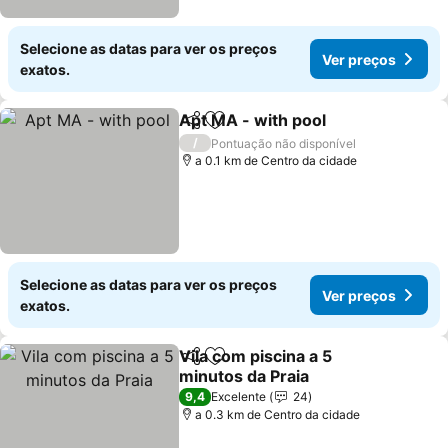
Selecione as datas para ver os preços
Ver preços
exatos.
Apt MA - with pool
Partilhar
Adicionar aos favoritos
Ver pre
/
Pontuação não disponível
a 0.1 km de Centro da cidade
Selecione as datas para ver os preços
Ver preços
exatos.
Vila com piscina a 5
Partilhar
Adicionar aos favoritos
minutos da Praia
Ver preços
9,4
Excelente
24
a 0.3 km de Centro da cidade