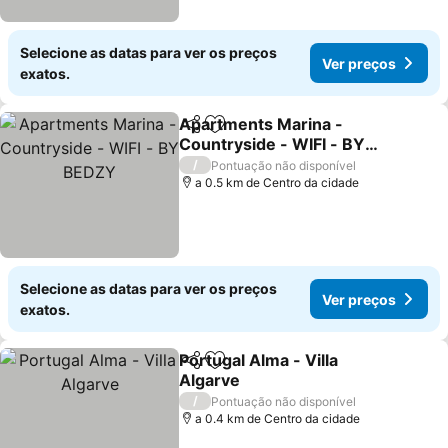
Selecione as datas para ver os preços
Ver preços
exatos.
Apartments Marina -
Partilhar
Adicionar aos favoritos
Countryside - WIFI - BY
BEDZY
Ver preços
/
Pontuação não disponível
a 0.5 km de Centro da cidade
Selecione as datas para ver os preços
Ver preços
exatos.
Portugal Alma - Villa
Partilhar
Adicionar aos favoritos
Algarve
Ver preços
/
Pontuação não disponível
a 0.4 km de Centro da cidade