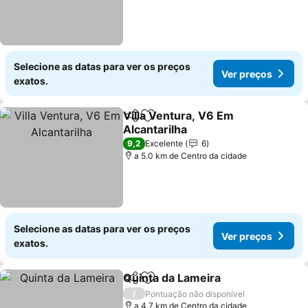
Selecione as datas para ver os preços
Ver preços
exatos.
Villa Ventura, V6 Em
Partilhar
Adicionar aos favoritos
Alcantarilha
Ver preços
9,2
Excelente
6
a 5.0 km de Centro da cidade
Selecione as datas para ver os preços
Ver preços
exatos.
Quinta da Lameira
Partilhar
Adicionar aos favoritos
Ver pre
/
Pontuação não disponível
a 4.7 km de Centro da cidade