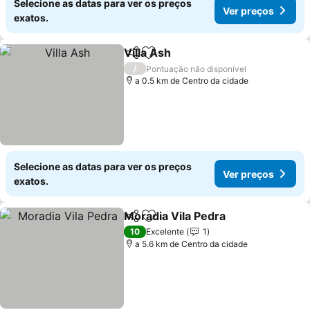
Selecione as datas para ver os preços
Ver preços
exatos.
Villa Ash
Partilhar
Adicionar aos favoritos
Ver preços
/
Pontuação não disponível
a 0.5 km de Centro da cidade
Selecione as datas para ver os preços
Ver preços
exatos.
Moradia Vila Pedra
Partilhar
Adicionar aos favoritos
Ver pre
10
Excelente
1
a 5.6 km de Centro da cidade