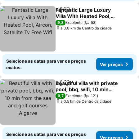
Fantastic Large Luxury
Partilhar
Adicionar aos favoritos
Villa With Heated Pool,
Aircon, Satellite Tv Free
Ver preços
9,8
Excelente
58
Wifi
a 3.0 km de Centro da cidade
Selecione as datas para ver os preços
Ver preços
exatos.
Beautiful villa with private
Partilhar
Adicionar aos favoritos
pool, bbq, wifi, 10 min
from the sea and golf
Ver preços
9,7
Excelente
121
courses Algarve
a 0.5 km de Centro da cidade
Selecione as datas para ver os preços
Ver preços