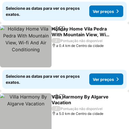
Selecione as datas para ver os preços
Ver preços
exatos.
Holiday Home Vila Pedra
Partilhar
Adicionar aos favoritos
With Mountain View, Wi-
fi And Air Conditioning
Ver preços
/
Pontuação não disponível
a 0.4 km de Centro da cidade
Selecione as datas para ver os preços
Ver preços
exatos.
Villa Harmony By Algarve
Partilhar
Adicionar aos favoritos
Vacation
Ver preços
/
Pontuação não disponível
a 5.0 km de Centro da cidade