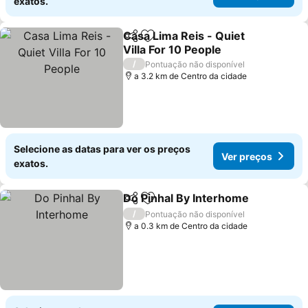
exatos.
Casa Lima Reis - Quiet
Partilhar
Adicionar aos favoritos
Villa For 10 People
Ver preços
/
Pontuação não disponível
a 3.2 km de Centro da cidade
Selecione as datas para ver os preços
Ver preços
exatos.
Do Pinhal By Interhome
Partilhar
Adicionar aos favoritos
Ve
/
Pontuação não disponível
a 0.3 km de Centro da cidade