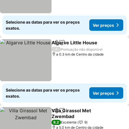
Selecione as datas para ver os preços
Ver preços
exatos.
Algarve Little House
Partilhar
Adicionar aos favoritos
Ver p
/
Pontuação não disponível
a 0.3 km de Centro da cidade
Selecione as datas para ver os preços
Ver preços
exatos.
Villa Girassol Met
Partilhar
Adicionar aos favoritos
Zwembad
Ver preços
9,2
Excelente
9
a 5.0 km de Centro da cidade