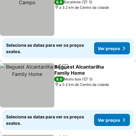
8,8
Excelente
5
a 3.2 km de Centro da cidade
Selecione as datas para ver os preços
Ver preços
exatos.
Beguest Alcantarilha
Partilhar
Adicionar aos favoritos
Family Home
Ver preços
8,0
Muito boa
5
a 0.2 km de Centro da cidade
Selecione as datas para ver os preços
Ver preços
exatos.