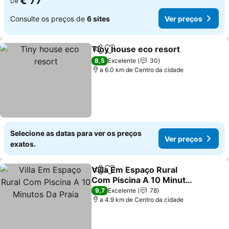
€ 77
De
Consulte os preços de
6 sites
Ver preços
Tiny house eco resort
Partilhar
Adicionar aos favoritos
Ver 
8,5
Excelente
30
a 6.0 km de Centro da cidade
Selecione as datas para ver os preços
Ver preços
exatos.
Villa Em Espaço Rural
Partilhar
Adicionar aos favoritos
Com Piscina A 10 Minutos
Da Praia
Ver preços
9,7
Excelente
78
a 4.9 km de Centro da cidade