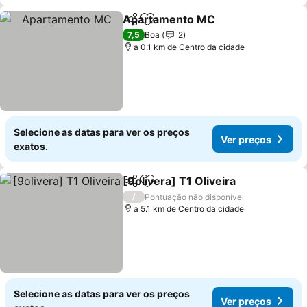
Apartamento MC
Partilhar
Adicionar aos favoritos
Ver preç
7,5
Boa
2
a 0.1 km de Centro da cidade
Selecione as datas para ver os preços
Ver preços
exatos.
[9olivera] T1 Oliveira
Partilhar
Adicionar aos favoritos
Ver 
/
Pontuação não disponível
a 5.1 km de Centro da cidade
Selecione as datas para ver os preços
Ver preços