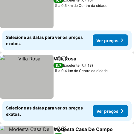
Ver preços
8,7
Excelente
16
a 0.5 km de Centro da cidade
Selecione as datas para ver os preços
Ver preços
exatos.
Villa Rosa
Partilhar
Adicionar aos favoritos
Ver preços
8,7
Excelente
13
a 0.4 km de Centro da cidade
Selecione as datas para ver os preços
Ver preços
exatos.
Modesta Casa De Campo
Partilhar
Adicionar aos favoritos