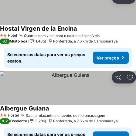
Partilhar
Ad
Hostal Virgen de la Encina
Hotel
Quartos com vista para o castelo disponíveis
2 Estrelas
8,1
Muito boa
1.405
Ponferrada, a 7.6 km de Camponaraya
Selecione as datas para ver os preços
Ver preços
exatos.
Partilhar
Ad
Albergue Guiana
Hostel
Sauna relaxante e chuveiro de hidromassagem
2 Estrelas
9,2
Excelente
3.286
Ponferrada, a 7.8 km de Camponaraya
Selecione as datas para ver os preços