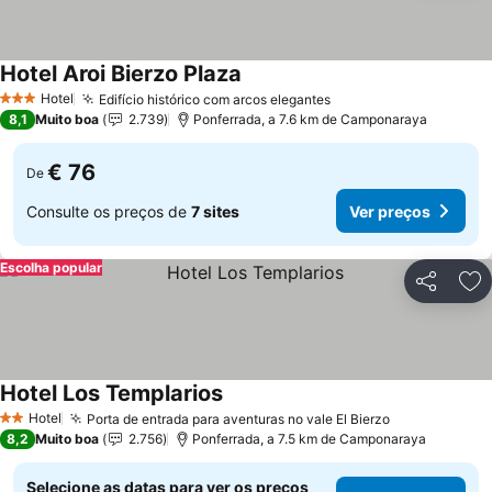
Hotel Aroi Bierzo Plaza
Hotel
Edifício histórico com arcos elegantes
3 Estrelas
8,1
Muito boa
2.739
Ponferrada, a 7.6 km de Camponaraya
€ 76
De
Consulte os preços de
7 sites
Ver preços
Escolha popular
Partilhar
Ad
Hotel Los Templarios
Hotel
Porta de entrada para aventuras no vale El Bierzo
2 Estrelas
8,2
Muito boa
2.756
Ponferrada, a 7.5 km de Camponaraya
Selecione as datas para ver os preços