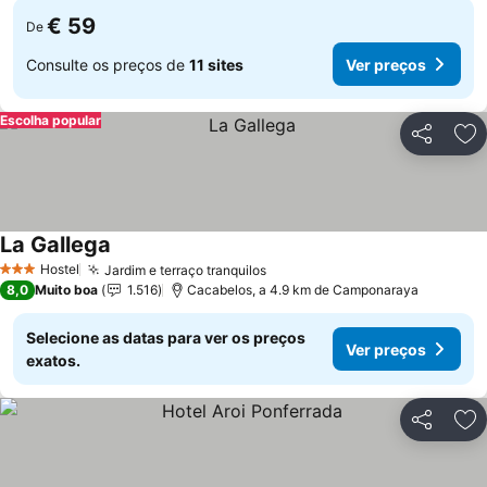
€ 59
De
Consulte os preços de
11 sites
Ver preços
Escolha popular
Partilhar
Ad
La Gallega
Hostel
Jardim e terraço tranquilos
3 Estrelas
8,0
Muito boa
1.516
Cacabelos, a 4.9 km de Camponaraya
Selecione as datas para ver os preços
Ver preços
exatos.
Partilhar
Ad