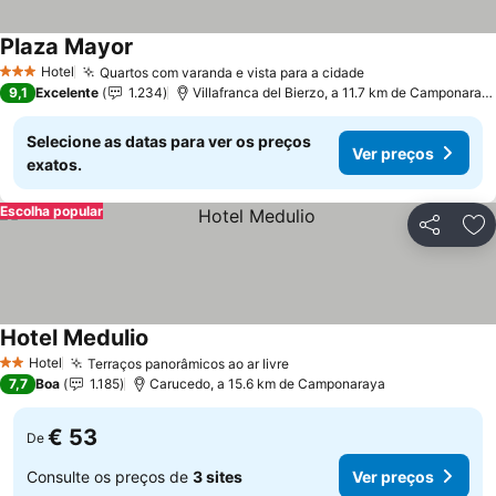
Plaza Mayor
Hotel
Quartos com varanda e vista para a cidade
3 Estrelas
9,1
Excelente
1.234
Villafranca del Bierzo, a 11.7 km de Camponaraya
Selecione as datas para ver os preços
Ver preços
exatos.
Escolha popular
Partilhar
Ad
Hotel Medulio
Hotel
Terraços panorâmicos ao ar livre
2 Estrelas
7,7
Boa
1.185
Carucedo, a 15.6 km de Camponaraya
€ 53
De
Consulte os preços de
3 sites
Ver preços