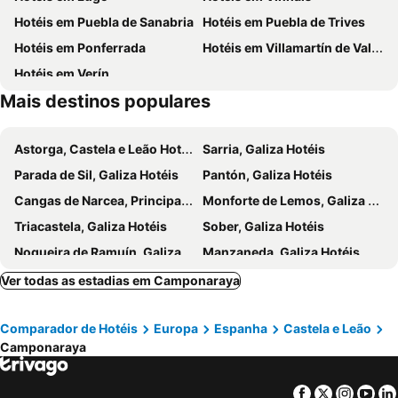
Hotéis em Puebla de Sanabria
Hotéis em Puebla de Trives
Estación de tren
La Devesa
Las Doñas del Portazgo
Villa Mencia
Hotéis em Ponferrada
Hotéis em Villamartín de Valdeorras
Hotel Rural Pescadores
Hotel Rural Casa Ana
Hotéis em Verín
Os Arroxos
Hotel Rural Nova Ruta
Mais destinos populares
Hostal Orly
Hostal Siglo XIX
Hotel Miralrio Cacabelos
El Tiempo Recobrado - Hotel de silencio y relax
Astorga, Castela e Leão Hotéis
Sarria, Galiza Hotéis
Restaurante - Hotel La Tronera
Hotel Valle del Silencio
Parada de Sil, Galiza Hotéis
Pantón, Galiza Hotéis
Hotel & Restaurante El Casino
Hostal Burbia
Cangas de Narcea, Principado de Astúrias Hotéis
Monforte de Lemos, Galiza Hotéis
la solana del abuelo Andrés
Hostal Cruce
Triacastela, Galiza Hotéis
Sober, Galiza Hotéis
Hostal Piñera
Nogueira de Ramuín, Galiza Hotéis
Manzaneda, Galiza Hotéis
El Barco de Valdeorras, Galiza Hotéis
Baños de Molgas, Galiza Hotéis
Ver todas as estadias em Camponaraya
Portomarin, Galiza Hotéis
Coles, Galiza Hotéis
Comparador de Hotéis
Europa
Espanha
Castela e Leão
Pedralba de la Pradería, Castela e Leão Hotéis
La Mezquita, Galiza Hotéis
Camponaraya
Castro Caldelas, Galiza Hotéis
Trefacio, Castela e Leão Hotéis
Viana del Bollo, Galiza Hotéis
Villablino, Castela e Leão Hotéis
Facebook
Twitter
Insta
Yo