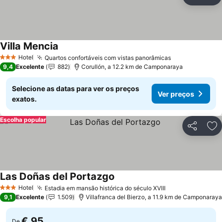
Partilhar
Ad
Villa Mencia
Hotel
Quartos confortáveis com vistas panorâmicas
3 Estrelas
9,4
Excelente
882
Corullón, a 12.2 km de Camponaraya
Selecione as datas para ver os preços
Ver preços
exatos.
Escolha popular
Partilhar
Ad
Las Doñas del Portazgo
Hotel
Estadia em mansão histórica do século XVIII
3 Estrelas
9,1
Excelente
1.509
Villafranca del Bierzo, a 11.9 km de Camponaraya
€ 95
De