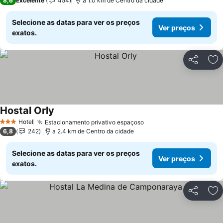
8,6
Excelente
454
a 1.0 km de Centro da cidade
Selecione as datas para ver os preços
Ver preços
exatos.
Partilhar
Ad
Hostal Orly
Hotel
Estacionamento privativo espaçoso
3 Estrelas
6,8
242
a 2.4 km de Centro da cidade
Selecione as datas para ver os preços
Ver preços
exatos.
Partilhar
Ad