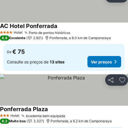
AC Hotel Ponferrada
Hotel
Perto de pontos históricos
4 Estrelas
8,6
Excelente
2.921
Ponferrada, a 8.0 km de Camponaraya
€ 75
De
Consulte os preços de
13 sites
Ver preços
Partilhar
Ad
Ponferrada Plaza
Hotel
Academia bem equipada
3 Estrelas
8,2
Muito boa
3.327
Ponferrada, a 6.2 km de Camponaraya