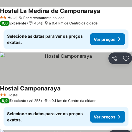
Hostal La Medina de Camponaraya
Hotel
Bar e restaurante no local
2 Estrelas
9,0
Excelente
454
a 0.4 km de Centro da cidade
Selecione as datas para ver os preços
Ver preços
exatos.
Partilhar
Ad
Hostal Camponaraya
Hostel
2 Estrelas
8,9
Excelente
253
a 0.1 km de Centro da cidade
Selecione as datas para ver os preços
Ver preços
exatos.