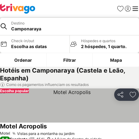
Favoritos
Iniciar
Me
Destino
Camponaraya
Check-in/out
Hóspedes e quartos
Escolha as datas
2 hóspedes, 1 quarto.
Ordenar
Filtrar
Mapa
Hotéis em Camponaraya (Castela e Leão,
Espanha)
Como os pagamentos influenciam os resultados
Escolha popular
Partilhar
Ad
Motel Acropolis
Motel
Vistas para a montanha ou jardim