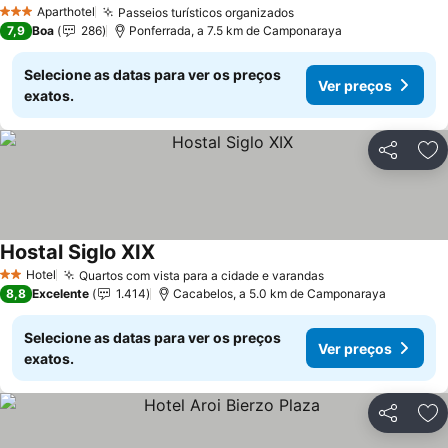
Aparthotel
Passeios turísticos organizados
3 Estrelas
7,9
Boa
286
Ponferrada, a 7.5 km de Camponaraya
Selecione as datas para ver os preços
Ver preços
exatos.
Partilhar
Ad
Hostal Siglo XIX
Hotel
Quartos com vista para a cidade e varandas
2 Estrelas
8,8
Excelente
1.414
Cacabelos, a 5.0 km de Camponaraya
Selecione as datas para ver os preços
Ver preços
exatos.
Partilhar
Ad