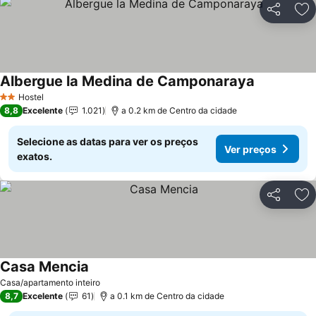
Partilhar
Ad
Albergue la Medina de Camponaraya
Hostel
2 Estrelas
8,8
Excelente
1.021
a 0.2 km de Centro da cidade
Selecione as datas para ver os preços
Ver preços
exatos.
Partilhar
Ad
Casa Mencia
Casa/apartamento inteiro
8,7
Excelente
61
a 0.1 km de Centro da cidade