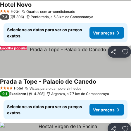
Hotel Novo
Hotel
Quartos com ar-condicionado
3 Estrelas
7,3
806
Ponferrada, a 5.8 km de Camponaraya
Selecione as datas para ver os preços
Ver preços
exatos.
Escolha popular
Partilhar
Ad
Prada a Tope - Palacio de Canedo
Hotel
Vistas para o campo e vinhedos
4 Estrelas
9,1
Excelente
4.298
Arganza, a 7.7 km de Camponaraya
Selecione as datas para ver os preços
Ver preços
exatos.