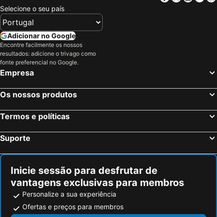
Burgos, Castela e Leão Hotéis
Valladolid, Castela e Leão Hotéis
Selecione o seu país
Palencia, Castela e Leão Hotéis
Tordesillas, Castela e Leão Hotéis
Aranda de Duero, Castela e Leão Hotéis
Villagonzalo Pedernales, Castela e Leão Hotéis
Adicionar no Google
Encontre facilmente os nossos
Arroyo de la Encomienda, Castela e Leão Hotéis
Penafiel, Castela e Leão Hotéis
resultados: adicione o trivago como
La Lastrilla, Castela e Leão Hotéis
Islantilla, Andaluzia Hotéis
fonte preferencial no Google.
Empresa
Madrid, Madrid Hotéis
Benidorm, Valência Hotéis
Sevilha, Andaluzia Hotéis
Barcelona, Catalunha Hotéis
Os nossos produtos
Vigo, Galiza Hotéis
Sangenjo, Galiza Hotéis
Termos e políticas
Isla Cristina, Andaluzia Hotéis
Isla Canela, Andaluzia Hotéis
Suporte
Inicie sessão para desfrutar de
vantagens exclusivas para membros
Personalize a sua experiência
Ofertas e preços para membros