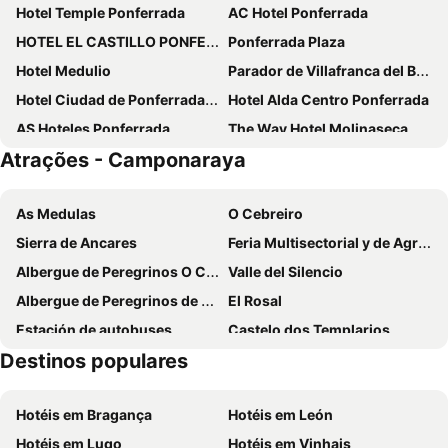
Hotel Temple Ponferrada
AC Hotel Ponferrada
HOTEL EL CASTILLO PONFERRADA ***
Ponferrada Plaza
Hotel Medulio
Parador de Villafranca del Bierzo
Hotel Ciudad de Ponferrada, Ascend Hotel Collection
Hotel Alda Centro Ponferrada
AS Hoteles Ponferrada
The Way Hotel Molinaseca
Atrações - Camponaraya
Hotel Los Templarios
Hotel Aroi Bierzo Plaza
O Palleiro do Pe do Forno
NRuta Ponferrada
As Medulas
O Cebreiro
Hotel Rural El Lagar De Las Médulas
Hotel Rural La Peregrina
Sierra de Ancares
Feria Multisectorial y de Agroturismo del Bierzo
Hotel Casa Ramon Molina Real
Hotel Rural Camino Médulas
Albergue de Peregrinos O Cebreiro
Valle del Silencio
Hotel Novo
Prada a Tope - Palacio de Canedo
Albergue de Peregrinos de Rabanal del Camino
El Rosal
Hotel Aroi Ponferrada
Los Rosales
Estación de autobuses
Castelo dos Templarios
Hotelas Ponferrada
El Ancla
Destinos populares
Ayuntamiento
Bergidum
Plaza Mayor
San Nicolas el Real
Castillo templario de Cornatel
Castillo de Villafranca
Hotel Rural Pajarapinta
Hotel Villa de Cacabelos
Hotéis em Bragança
Hotéis em León
Los Tejedores
El Morredero Ski Resort
Madrid Bierzo
La Moncloa de San Lazaro
Hotéis em Lugo
Hotéis em Vinhais
Aldea Prerromana de Piornedo
Murias de Rechivaldo
Hostal RIO SELMO
Hostal Tres Campanas