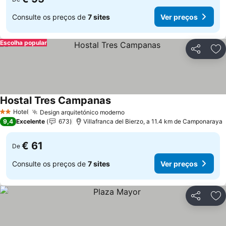
Consulte os preços de
7 sites
Ver preços
Escolha popular
Partilhar
Ad
Hostal Tres Campanas
Hotel
Design arquitetónico moderno
2 Estrelas
9,4
Excelente
673
Villafranca del Bierzo, a 11.4 km de Camponaraya
€ 61
De
Consulte os preços de
7 sites
Ver preços
Partilhar
Ad