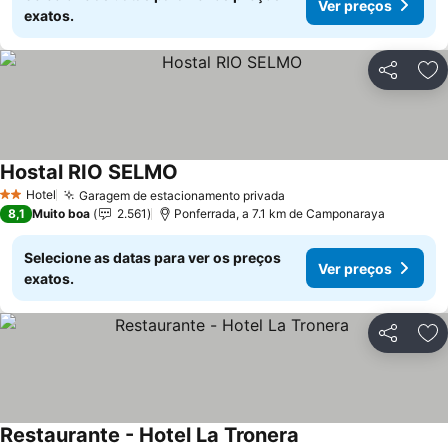
Ver preços
exatos.
Partilhar
Ad
Hostal RIO SELMO
Hotel
Garagem de estacionamento privada
2 Estrelas
8,1
Muito boa
2.561
Ponferrada, a 7.1 km de Camponaraya
Selecione as datas para ver os preços
Ver preços
exatos.
Partilhar
Ad
Restaurante - Hotel La Tronera