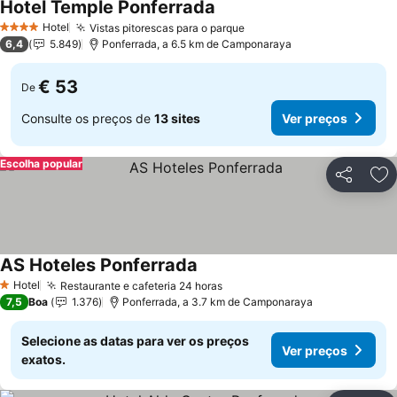
Hotel Temple Ponferrada
Hotel
Vistas pitorescas para o parque
4 Estrelas
6,4
5.849
Ponferrada, a 6.5 km de Camponaraya
€ 53
De
Consulte os preços de
13 sites
Ver preços
Escolha popular
Partilhar
Ad
AS Hoteles Ponferrada
Hotel
Restaurante e cafeteria 24 horas
1 Estrelas
7,5
Boa
1.376
Ponferrada, a 3.7 km de Camponaraya
Selecione as datas para ver os preços
Ver preços
exatos.