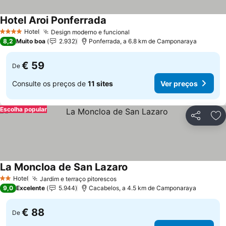
Hotel Aroi Ponferrada
Hotel
Design moderno e funcional
4 Estrelas
8,2
Muito boa
2.932
Ponferrada, a 6.8 km de Camponaraya
€ 59
De
Consulte os preços de
11 sites
Ver preços
Escolha popular
Partilhar
Ad
La Moncloa de San Lazaro
Hotel
Jardim e terraço pitorescos
2 Estrelas
9,0
Excelente
5.944
Cacabelos, a 4.5 km de Camponaraya
€ 88
De