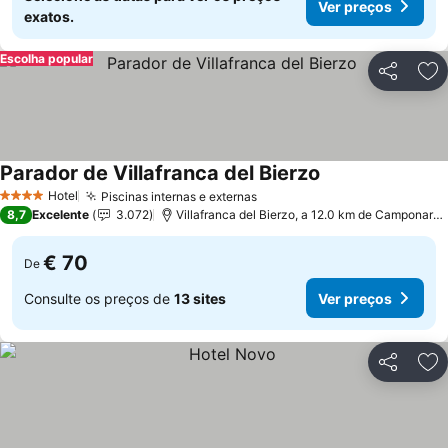
Ver preços
exatos.
Escolha popular
Partilhar
Ad
Parador de Villafranca del Bierzo
Hotel
Piscinas internas e externas
4 Estrelas
8,7
Excelente
3.072
Villafranca del Bierzo, a 12.0 km de Camponaraya
€ 70
De
Consulte os preços de
13 sites
Ver preços
Partilhar
Ad