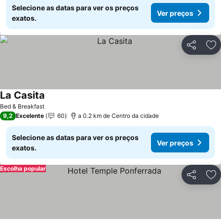
Selecione as datas para ver os preços
Ver preços
exatos.
Partilhar
Ad
La Casita
Bed & Breakfast
9,2
Excelente
60
a 0.2 km de Centro da cidade
Selecione as datas para ver os preços
Ver preços
exatos.
Escolha popular
Partilhar
Ad