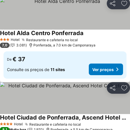
Partilhar
Ad
Hotel Alda Centro Ponferrada
Hotel
Restaurante e cafeteria no local
3 Estrelas
7,0
3.081
Ponferrada, a 7.0 km de Camponaraya
€ 37
De
Consulte os preços de
11 sites
Ver preços
Partilhar
Ad
Hotel Ciudad de Ponferrada, Ascend Hotel Collection
Hotel
Restaurante e cafeteria no local
4 Estrelas
8,1
Muito boa
1.970
Ponferrada, a 5.5 km de Camponaraya