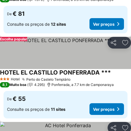
€ 81
De
Consulte os preços de
12 sites
Ver preços
Escolha popular
Partilhar
Ad
HOTEL EL CASTILLO PONFERRADA ***
Hotel
Perto do Castelo Templário
3 Estrelas
8,1
Muito boa
4.295
Ponferrada, a 7.7 km de Camponaraya
€ 55
De
Consulte os preços de
11 sites
Ver preços
Partilhar
Ad