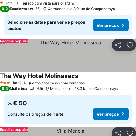
Hotel
Terraço com vista para o jardim
1 Estrelas
9,2
Excelente
55
Carracedelo, a 8.0 km de Camponaraya
Selecione as datas para ver os preços
Ver preços
exatos.
Escolha popular
Partilhar
Ad
The Way Hotel Molinaseca
Hotel
Quartos espaçosos com varandas
3 Estrelas
8,4
Muito boa
955
Molinaseca, a 13.3 km de Camponaraya
€ 50
De
Consulte os preços de
1 site
Ver preços
Escolha popular