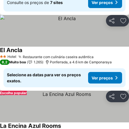
Consulte os preços de
7 sites
Ver preços
Partilhar
Ad
El Ancla
Hotel
Restaurante com culinária caseira autêntica
2 Estrelas
8,2
Muito boa
1.265
Ponferrada, a 4.6 km de Camponaraya
Selecione as datas para ver os preços
Ver preços
exatos.
Escolha popular
Partilhar
Ad
La Encina Azul Rooms