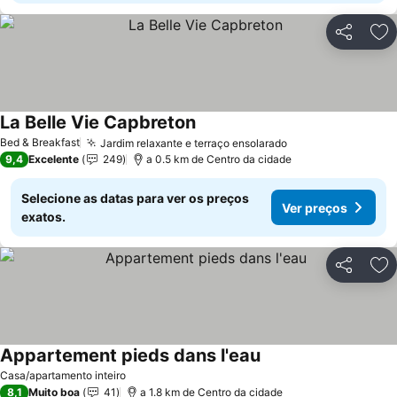
Partilhar
Ad
La Belle Vie Capbreton
Ver preços
Bed & Breakfast
Jardim relaxante e terraço ensolarado
Ver preços
9,4
Excelente
249
a 0.5 km de Centro da cidade
Selecione as datas para ver os preços
Ver preços
exatos.
Partilhar
Ad
Appartement pieds dans l'eau
Ver preços
Casa/apartamento inteiro
8,1
Muito boa
41
a 1.8 km de Centro da cidade