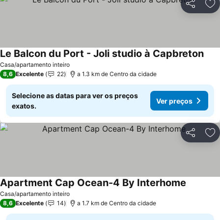
Partilhar
Ad
Le Balcon du Port - Joli studio à Capbreton
Ver 
Casa/apartamento inteiro
8,6
Excelente
22
a 1.3 km de Centro da cidade
Selecione as datas para ver os preços
Ver preços
exatos.
Partilhar
Ad
Apartment Cap Ocean-4 By Interhome
Ver preç
Casa/apartamento inteiro
8,6
Excelente
14
a 1.7 km de Centro da cidade