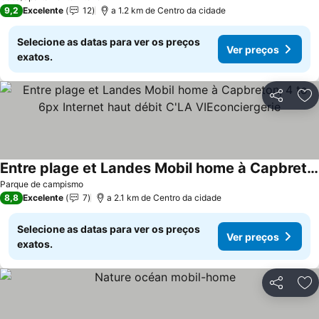
9,2
Excelente
12
a 1.2 km de Centro da cidade
Selecione as datas para ver os preços
Ver preços
exatos.
Partilhar
Ad
Entre plage et Landes Mobil home à Capbreton, 4 to 6px Internet haut débit C'LA VIEconciergerie
Ver preços
Parque de campismo
8,8
Excelente
7
a 2.1 km de Centro da cidade
Selecione as datas para ver os preços
Ver preços
exatos.
Partilhar
Ad