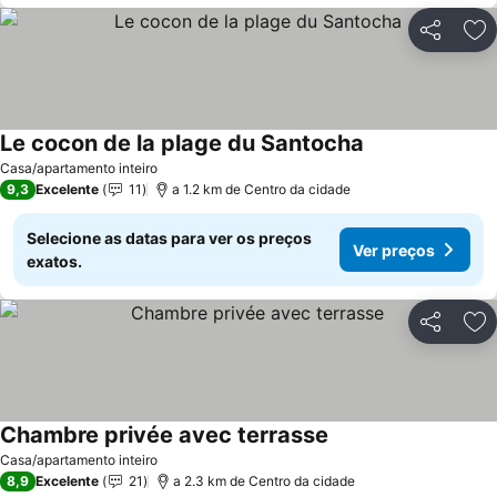
Partilhar
Ad
Le cocon de la plage du Santocha
Ver preços
Casa/apartamento inteiro
9,3
Excelente
11
a 1.2 km de Centro da cidade
Selecione as datas para ver os preços
Ver preços
exatos.
Partilhar
Ad
Chambre privée avec terrasse
Ver preços
Casa/apartamento inteiro
8,9
Excelente
21
a 2.3 km de Centro da cidade