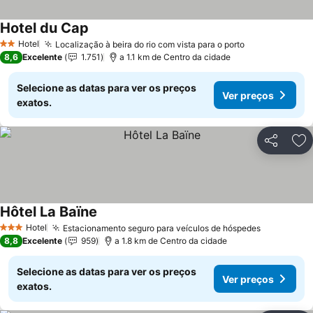
Hotel du Cap
Ver preços
Hotel
Localização à beira do rio com vista para o porto
Ver preços
2 Estrelas
8,6
Excelente
1.751
a 1.1 km de Centro da cidade
Selecione as datas para ver os preços
Ver preços
exatos.
Partilhar
Ad
Hôtel La Baïne
Ver preços
Hotel
Estacionamento seguro para veículos de hóspedes
Ver preço
3 Estrelas
8,8
Excelente
959
a 1.8 km de Centro da cidade
Selecione as datas para ver os preços
Ver preços
exatos.