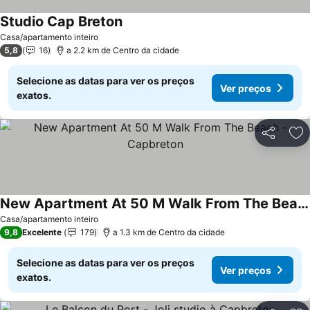
Studio Cap Breton
Ver preços
Casa/apartamento inteiro
5,8
16
a 2.2 km de Centro da cidade
Selecione as datas para ver os preços
Ver preços
exatos.
Partilhar
Ad
New Apartment At 50 M Walk From The Beach - Capbreton
Ver preços
Casa/apartamento inteiro
9,8
Excelente
179
a 1.3 km de Centro da cidade
Selecione as datas para ver os preços
Ver preços
exatos.