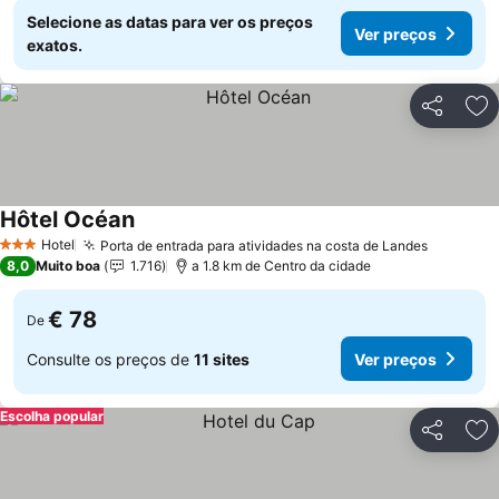
Selecione as datas para ver os preços
Ver preços
exatos.
Partilhar
Ad
Hôtel Océan
Ver preços
Hotel
Porta de entrada para atividades na costa de Landes
Ver pre
3 Estrelas
8,0
Muito boa
1.716
a 1.8 km de Centro da cidade
€ 78
De
Consulte os preços de
11 sites
Ver preços
Escolha popular
Partilhar
Ad