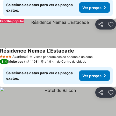
Selecione as datas para ver os preços
Ver preços
exatos.
Escolha popular
Partilhar
Ad
Résidence Nemea L'Estacade
Ver preços
Aparthotel
Vistas panorâmicas do oceano e do canal
Ver preços
4 Estrelas
8,4
Muito boa
1.193
a 1.9 km de Centro da cidade
Selecione as datas para ver os preços
Ver preços
exatos.
Partilhar
Ad