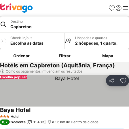
Favoritos
Iniciar
Me
Destino
Capbreton
Check-in/out
Hóspedes e quartos
Escolha as datas
2 hóspedes, 1 quarto.
Ordenar
Filtrar
Mapa
Hotéis em Capbreton (Aquitânia, França)
Como os pagamentos influenciam os resultados
Escolha popular
Partilhar
Ad
Baya Hotel
Ver preços
Hotel
3 Estrelas
8,7
Excelente
11.433
a 1.6 km de Centro da cidade