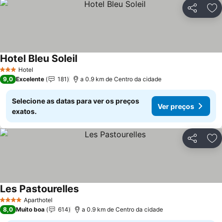
Partilhar
Ad
Hotel Bleu Soleil
Ver preços
Hotel
3 Estrelas
9,0
Excelente
181
a 0.9 km de Centro da cidade
Selecione as datas para ver os preços
Ver preços
exatos.
Partilhar
Ad
Les Pastourelles
Ver preços
Aparthotel
4 Estrelas
8,0
Muito boa
614
a 0.9 km de Centro da cidade