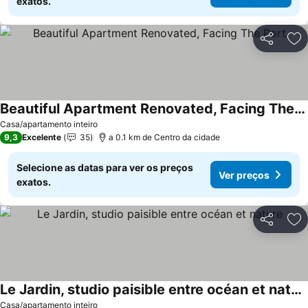
exatos.
Partilhar
Ad
Beautiful Apartment Renovated, Facing The Port
Ver preços
Casa/apartamento inteiro
9,3
Excelente
35
a 0.1 km de Centro da cidade
Selecione as datas para ver os preços
Ver preços
exatos.
Partilhar
Ad
Le Jardin, studio paisible entre océan et nature
Ver preços
Casa/apartamento inteiro