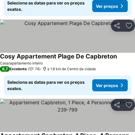
Selecione as datas para ver os preços
Ver preços
exatos.
Partilhar
Ad
Cosy Appartement Plage De Capbreton
Ver pre
Casa/apartamento inteiro
8,7
Excelente
74
a 1.8 km de Centro da cidade
Selecione as datas para ver os preços
Ver preços
exatos.
Partilhar
Ad