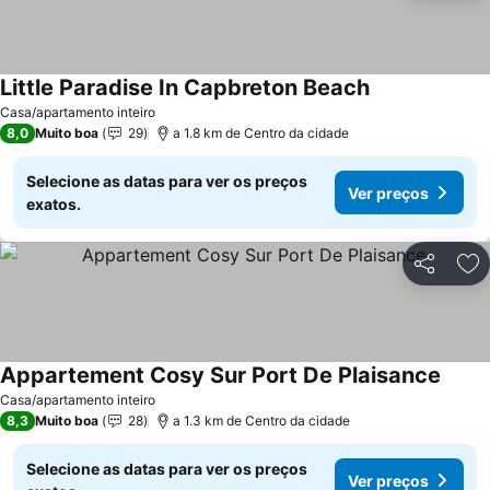
Little Paradise In Capbreton Beach
Ver preços
Casa/apartamento inteiro
8,0
Muito boa
29
a 1.8 km de Centro da cidade
Selecione as datas para ver os preços
Ver preços
exatos.
Partilhar
Ad
Appartement Cosy Sur Port De Plaisance
Ver p
Casa/apartamento inteiro
8,3
Muito boa
28
a 1.3 km de Centro da cidade
Selecione as datas para ver os preços
Ver preços