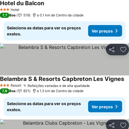
Hotel du Balcon
Ver preços
Hotel
3 Estrelas
7,7
Boa
519
a 0.1 km de Centro da cidade
Selecione as datas para ver os preços
Ver preços
exatos.
Partilhar
Ad
Belambra S & Resorts Capbreton Les Vignes
Ve
Resort
Refeições variadas e de alta qualidade
Ver preços
3 Estrelas
7,8
Boa
821
a 1.3 km de Centro da cidade
Selecione as datas para ver os preços
Ver preços
exatos.
Partilhar
Ad