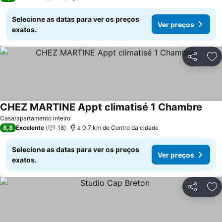
Selecione as datas para ver os preços
Ver preços
exatos.
Partilhar
Ad
CHEZ MARTINE Appt climatisé 1 Chambre
Ver p
Casa/apartamento inteiro
8,8
Excelente
18
a 0.7 km de Centro da cidade
Selecione as datas para ver os preços
Ver preços
exatos.
Partilhar
Ad