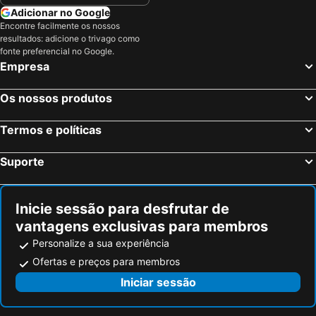
Villenave-d'Ornon, Aquitânia Hotéis
La Teste-de-Buch, Aquitânia Hotéis
Adicionar no Google
Encontre facilmente os nossos
Pessac, Aquitânia Hotéis
Lormont, Aquitânia Hotéis
resultados: adicione o trivago como
Gradignan, Aquitânia Hotéis
Paris, França Hotéis
fonte preferencial no Google.
Empresa
Nice, Provença-Alpes-Costa Azul Hotéis
Coupvray, França Hotéis
Estrasburgo, Alsácia Hotéis
Montévrain, França Hotéis
Os nossos produtos
Serris, França Hotéis
Colmar, Alsácia Hotéis
Termos e políticas
Magny le Hongre, França Hotéis
Suporte
Inicie sessão para desfrutar de
vantagens exclusivas para membros
Personalize a sua experiência
Ofertas e preços para membros
Iniciar sessão