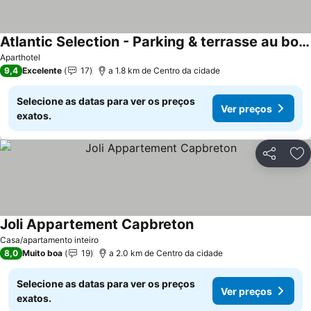
Atlantic Selection - Parking & terrasse au bord de l'Estacade
Ver preços
Aparthotel
9,4
Excelente
17
a 1.8 km de Centro da cidade
Selecione as datas para ver os preços
Ver preços
exatos.
Partilhar
Ad
Joli Appartement Capbreton
Ver preços
Casa/apartamento inteiro
8,0
Muito boa
19
a 2.0 km de Centro da cidade
Selecione as datas para ver os preços
Ver preços
exatos.