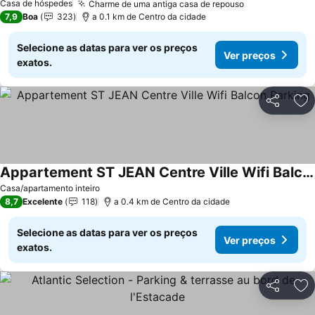
Casa de hóspedes
Charme de uma antiga casa de repouso
Ver preços
7,9
Boa
323
a 0.1 km de Centro da cidade
Selecione as datas para ver os preços
Ver preços
exatos.
Partilhar
Ad
Appartement ST JEAN Centre Ville Wifi Balcon Parking
Ver preços
Casa/apartamento inteiro
8,7
Excelente
118
a 0.4 km de Centro da cidade
Selecione as datas para ver os preços
Ver preços
exatos.
Partilhar
Ad