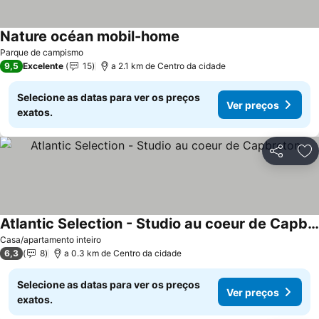
Nature océan mobil-home
Ver preços
Parque de campismo
9,5
Excelente
15
a 2.1 km de Centro da cidade
Selecione as datas para ver os preços
Ver preços
exatos.
Partilhar
Ad
Atlantic Selection - Studio au coeur de Capbreton
Ver preços
Casa/apartamento inteiro
6,3
8
a 0.3 km de Centro da cidade
Selecione as datas para ver os preços
Ver preços
exatos.