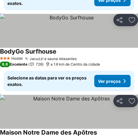
Ver preços
exatos.
Partilhar
Ad
BodyGo Surfhouse
Ver preços
Hostel
Jacuzzi e sauna relaxantes
Ver preços
3 Estrelas
9,6
Excelente
726
a 1.6 km de Centro da cidade
Selecione as datas para ver os preços
Ver preços
exatos.
Partilhar
Ad
Maison Notre Dame des Apôtres
Ver preços