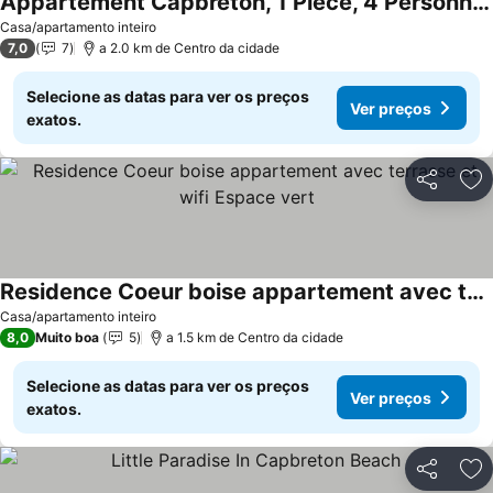
Appartement Capbreton, 1 Piece, 4 Personnes - Fr-1-239-799
Ver preços
Casa/apartamento inteiro
7,0
7
a 2.0 km de Centro da cidade
Selecione as datas para ver os preços
Ver preços
exatos.
Partilhar
Ad
Residence Coeur boise appartement avec terrasse et wifi Espace vert
Ver preços
Casa/apartamento inteiro
8,0
Muito boa
5
a 1.5 km de Centro da cidade
Selecione as datas para ver os preços
Ver preços
exatos.
Partilhar
Ad