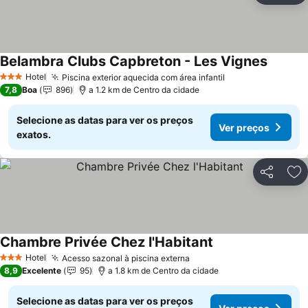
Belambra Clubs Capbreton - Les Vignes
Ver pre
Hotel
Piscina exterior aquecida com área infantil
Ver preços
3 Estrelas
7,8
Boa
896
a 1.2 km de Centro da cidade
Selecione as datas para ver os preços
Ver preços
exatos.
Partilhar
Ad
Chambre Privée Chez l'Habitant
Ver preços
Hotel
Acesso sazonal à piscina externa
Ver preços
3 Estrelas
8,9
Excelente
95
a 1.8 km de Centro da cidade
Selecione as datas para ver os preços