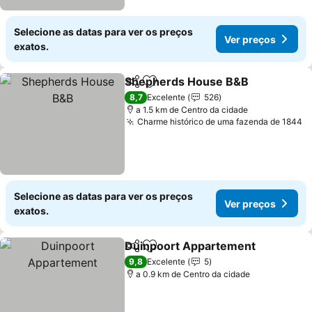
Selecione as datas para ver os preços
Ver preços
exatos.
Shepherds House B&B
Partilhar
Adicionar aos favoritos
Ver
8,7
Excelente
526
a 1.5 km de Centro da cidade
Charme histórico de uma fazenda de 1844
V
Selecione as datas para ver os preços
Ver preços
exatos.
Duinpoort Appartement
Partilhar
Adicionar aos favoritos
Ve
9,8
Excelente
5
a 0.9 km de Centro da cidade