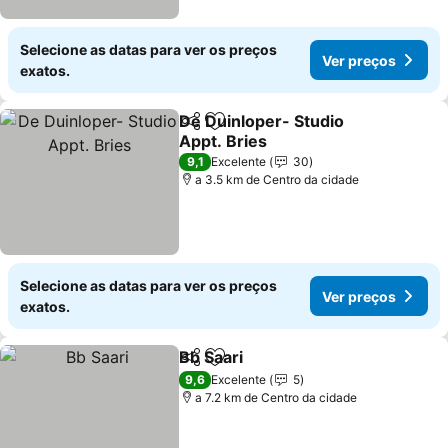
Selecione as datas para ver os preços
Ver preços
exatos.
De Duinloper- Studio
Partilhar
Adicionar aos favoritos
Appt. Bries
Ver preços
9,1
Excelente
30
a 3.5 km de Centro da cidade
Selecione as datas para ver os preços
Ver preços
exatos.
Bb Saari
Partilhar
Adicionar aos favoritos
Ver preços
9,6
Excelente
5
a 7.2 km de Centro da cidade