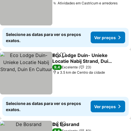
Atividades em Castricum e arredores
Ver p
Selecione as datas para ver os preços
Ver preços
exatos.
Eco Lodge Duin- Unieke
Partilhar
Adicionar aos favoritos
Locatie Nabij Strand, Duin
En Cultuur
Ver preços
9,4
Excelente
23
a 3.5 km de Centro da cidade
Selecione as datas para ver os preços
Ver preços
exatos.
De Bosrand
Partilhar
Adicionar aos favoritos
Ver preços
8,6
Excelente
83