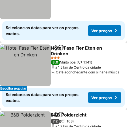
Selecione as datas para ver os preços
Ver preços
exatos.
Hotel Fase Fier Eten en
Partilhar
Adicionar aos favoritos
Drinken
Ver preços
3 Estrelas
8,0
Muito boa
1.141
a 1.5 km de Centro da cidade
Café aconchegante com bilhar e música
Ver
Escolha popular
Selecione as datas para ver os preços
Ver preços
exatos.
B&B Polderzicht
Partilhar
Adicionar aos favoritos
Ver preço
7,2
108
a 1.7 km de Centro da cidade