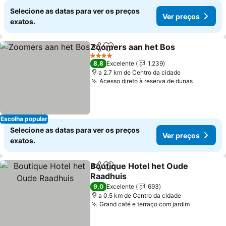
Selecione as datas para ver os preços
Ver preços
exatos.
Zoomers aan het Bos
Partilhar
Adicionar aos favoritos
Ver 
4 Estrelas
8,8
Excelente
1.239
a 2.7 km de Centro da cidade
Acesso direto à reserva de dunas
Ver preç
Escolha popular
Selecione as datas para ver os preços
Ver preços
exatos.
Boutique Hotel het Oude
Partilhar
Adicionar aos favoritos
Raadhuis
Ver preços
9,0
Excelente
693
a 0.5 km de Centro da cidade
Grand café e terraço com jardim
Ver preç