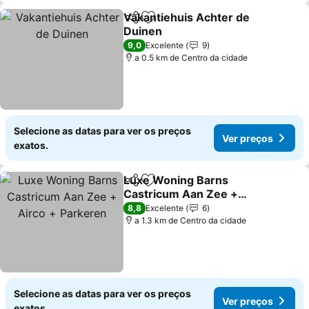
Vakantiehuis Achter de
Partilhar
Adicionar aos favoritos
Duinen
Ver preços
9,0
Excelente
9
a 0.5 km de Centro da cidade
Selecione as datas para ver os preços
Ver preços
exatos.
Luxe Woning Barns
Partilhar
Adicionar aos favoritos
Castricum Aan Zee +
Airco + Parkeren
Ver preços
8,8
Excelente
6
a 1.3 km de Centro da cidade
Selecione as datas para ver os preços
Ver preços
exatos.