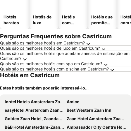
Hotéis
Hotéis de
Hotéis
Hotéis que
Hoté
baratos
luxo
com
permitem
com 
piscinas
animais
Perguntas Frequentes sobre Castricum
Quais são os melhores hotéis em Castricum?
Quais são os melhores hotéis de luxo em Castricum?
Quais são os melhores hotéis que aceitam animais de estimação em
Castricum?
Quais são os melhores hotéis com spa em Castricum?
Quais são os melhores hotéis com piscina em Castricum?
Hotéis em Castricum
Estes hotéis também poderão interessá-lo...
Inntel Hotels Amsterdam Zaandam
Amice
easyHotel Amsterdam Zaandam
Best Western Zaan Inn
Golden Zaan Hotel, Zaandam-Amsterdam
Zaan Hotel Amsterdam Zaandam
B&B Hotel Amsterdam-Zaandam
Ambassador City Centre Hotel