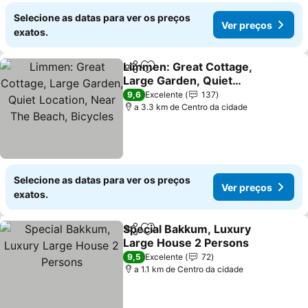
Selecione as datas para ver os preços
Ver preços
exatos.
Limmen: Great Cottage,
Partilhar
Adicionar aos favoritos
Large Garden, Quiet
Location, Near The
Ver preços
9,6
Excelente
137
Beach, Bicycles
a 3.3 km de Centro da cidade
Selecione as datas para ver os preços
Ver preços
exatos.
Special Bakkum, Luxury
Partilhar
Adicionar aos favoritos
Large House 2 Persons
Ver preços
9,5
Excelente
72
a 1.1 km de Centro da cidade