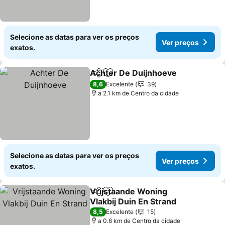
Selecione as datas para ver os preços
Ver preços
exatos.
Achter De Duijnhoeve
Partilhar
Adicionar aos favoritos
Ver 
8,6
Excelente
39
a 2.1 km de Centro da cidade
Selecione as datas para ver os preços
Ver preços
exatos.
Vrijstaande Woning
Partilhar
Adicionar aos favoritos
Vlakbij Duin En Strand
Ver preços
8,5
Excelente
15
a 0.6 km de Centro da cidade