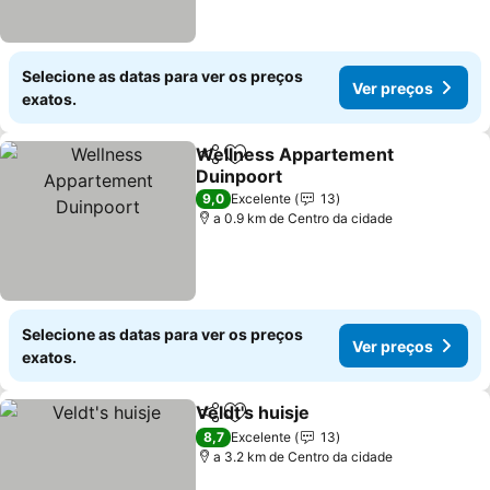
Selecione as datas para ver os preços
Ver preços
exatos.
Wellness Appartement
Partilhar
Adicionar aos favoritos
Duinpoort
Ver preços
9,0
Excelente
13
a 0.9 km de Centro da cidade
Selecione as datas para ver os preços
Ver preços
exatos.
Veldt's huisje
Partilhar
Adicionar aos favoritos
Ver preços
8,7
Excelente
13
a 3.2 km de Centro da cidade