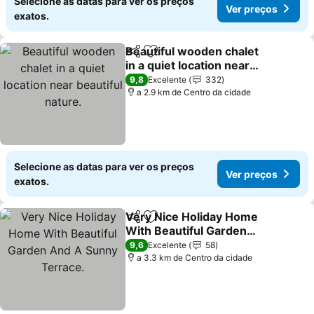
Selecione as datas para ver os preços
Ver preços
exatos.
Beautiful wooden chalet
Partilhar
Adicionar aos favoritos
in a quiet location near
beautiful nature.
Ver preços
9,8
Excelente
332
a 2.9 km de Centro da cidade
Selecione as datas para ver os preços
Ver preços
exatos.
Very Nice Holiday Home
Partilhar
Adicionar aos favoritos
With Beautiful Garden
And A Sunny Terrace.
Ver preços
9,6
Excelente
58
a 3.3 km de Centro da cidade