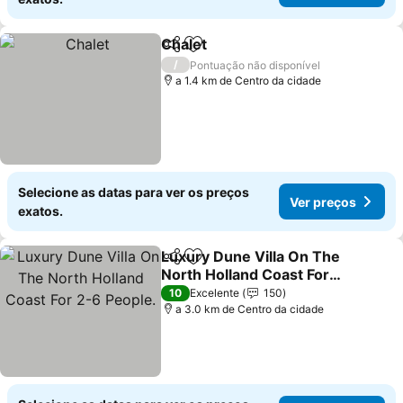
Chalet
Partilhar
Adicionar aos favoritos
Ver preços
/
Pontuação não disponível
a 1.4 km de Centro da cidade
Selecione as datas para ver os preços
Ver preços
exatos.
Luxury Dune Villa On The
Partilhar
Adicionar aos favoritos
North Holland Coast For
2-6 People.
Ver preços
10
Excelente
150
a 3.0 km de Centro da cidade