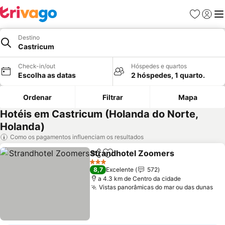
Favoritos
Iniciar
Me
Destino
Castricum
Check-in/out
Hóspedes e quartos
Escolha as datas
2 hóspedes, 1 quarto.
Ordenar
Filtrar
Mapa
Hotéis em Castricum (Holanda do Norte,
Holanda)
Como os pagamentos influenciam os resultados
Strandhotel Zoomers
Partilhar
Adicionar aos favoritos
Ver 
3 Estrelas
8,7
Excelente
572
a 4.3 km de Centro da cidade
Vistas panorâmicas do mar ou das dunas
Ver