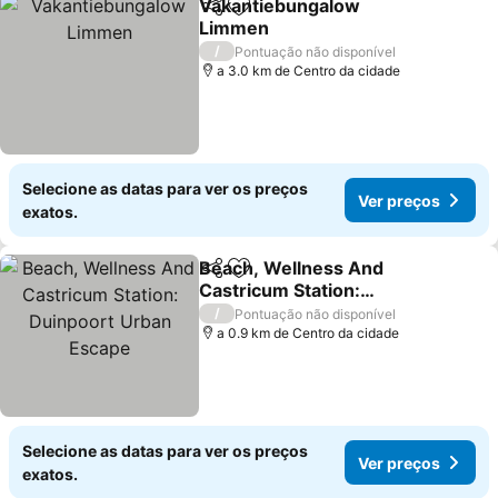
Vakantiebungalow
Partilhar
Adicionar aos favoritos
Limmen
Ver preços
/
Pontuação não disponível
a 3.0 km de Centro da cidade
Selecione as datas para ver os preços
Ver preços
exatos.
Beach, Wellness And
Partilhar
Adicionar aos favoritos
Castricum Station:
Duinpoort Urban Escape
Ver preços
/
Pontuação não disponível
a 0.9 km de Centro da cidade
Selecione as datas para ver os preços
Ver preços
exatos.