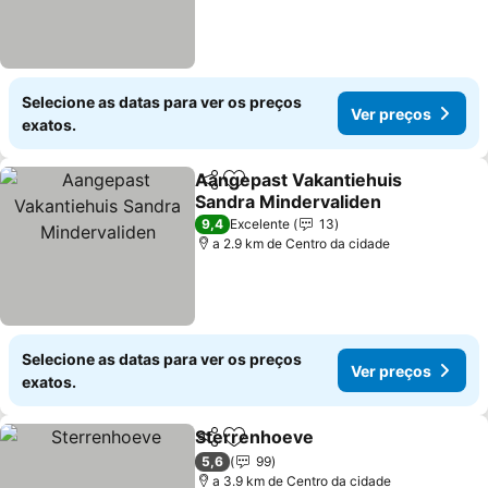
Selecione as datas para ver os preços
Ver preços
exatos.
Aangepast Vakantiehuis
Partilhar
Adicionar aos favoritos
Sandra Mindervaliden
Ver preços
9,4
Excelente
13
a 2.9 km de Centro da cidade
Selecione as datas para ver os preços
Ver preços
exatos.
Sterrenhoeve
Partilhar
Adicionar aos favoritos
Ver preços
5,6
99
a 3.9 km de Centro da cidade