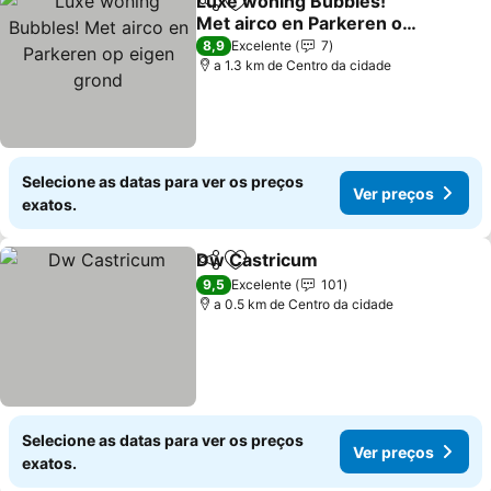
Luxe woning Bubbles!
Partilhar
Adicionar aos favoritos
Met airco en Parkeren op
eigen grond
Ver preços
8,9
Excelente
7
a 1.3 km de Centro da cidade
Selecione as datas para ver os preços
Ver preços
exatos.
Dw Castricum
Partilhar
Adicionar aos favoritos
Ver preços
9,5
Excelente
101
a 0.5 km de Centro da cidade
Selecione as datas para ver os preços
Ver preços
exatos.