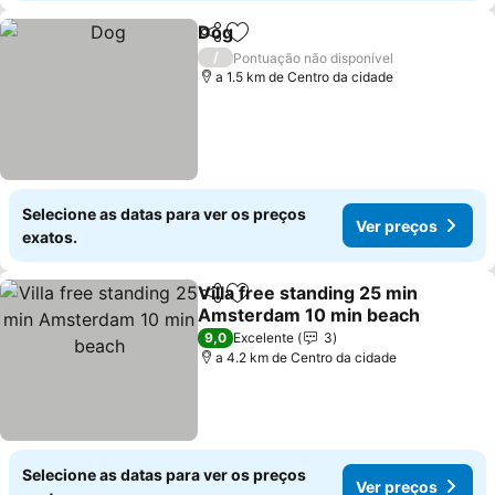
Dog
Partilhar
Adicionar aos favoritos
Ver preços
/
Pontuação não disponível
a 1.5 km de Centro da cidade
Selecione as datas para ver os preços
Ver preços
exatos.
Villa free standing 25 min
Partilhar
Adicionar aos favoritos
Amsterdam 10 min beach
Ver preços
9,0
Excelente
3
a 4.2 km de Centro da cidade
Selecione as datas para ver os preços
Ver preços