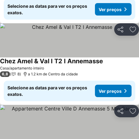
Selecione as datas para ver os preços
Ver preços
exatos.
Partilhar
Ad
Chez Amel & Val I T2 I Annemasse
Ver preços
Casa/apartamento inteiro
6,8
8
a 1.2 km de Centro da cidade
Selecione as datas para ver os preços
Ver preços
exatos.
Partilhar
Ad