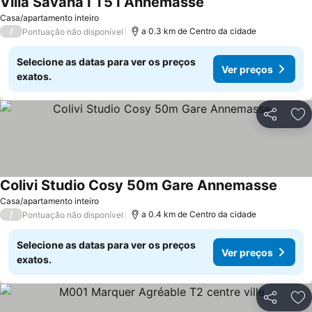
Villa Savana I T5 I Annemasse
Ver preços
Casa/apartamento inteiro
/
a 0.3 km de Centro da cidade
Pontuação não disponível
Selecione as datas para ver os preços
Ver preços
exatos.
Partilhar
Ad
Colivi Studio Cosy 50m Gare Annemasse
Ver pr
Casa/apartamento inteiro
/
a 0.4 km de Centro da cidade
Pontuação não disponível
Selecione as datas para ver os preços
Ver preços
exatos.
Partilhar
Ad