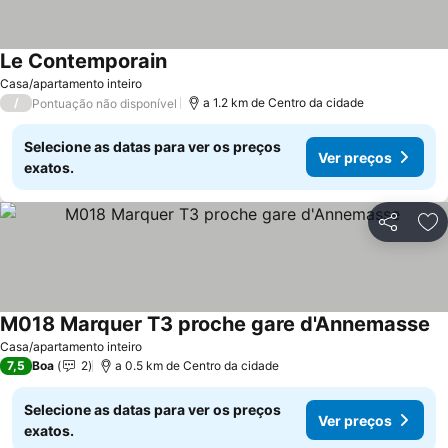
Le Contemporain
Ver preços
Casa/apartamento inteiro
/
a 1.2 km de Centro da cidade
Pontuação não disponível
Selecione as datas para ver os preços
Ver preços
exatos.
Partilhar
Ad
M018 Marquer T3 proche gare d'Annemasse
Ve
Casa/apartamento inteiro
7,5
Boa
2
a 0.5 km de Centro da cidade
Selecione as datas para ver os preços
Ver preços
exatos.