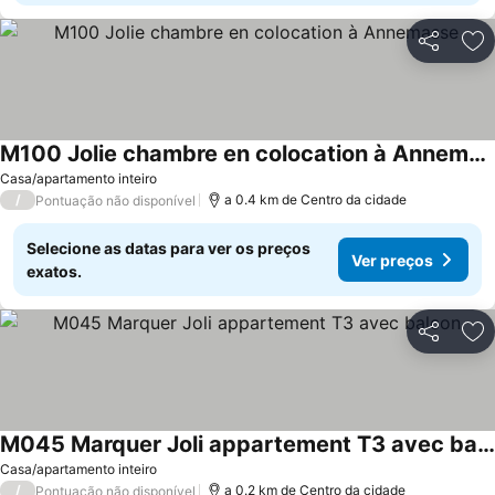
Partilhar
Ad
M100 Jolie chambre en colocation à Annemasse
Ver preços
Casa/apartamento inteiro
/
a 0.4 km de Centro da cidade
Pontuação não disponível
Selecione as datas para ver os preços
Ver preços
exatos.
Partilhar
Ad
M045 Marquer Joli appartement T3 avec balcon
Ver preços
Casa/apartamento inteiro
/
a 0.2 km de Centro da cidade
Pontuação não disponível