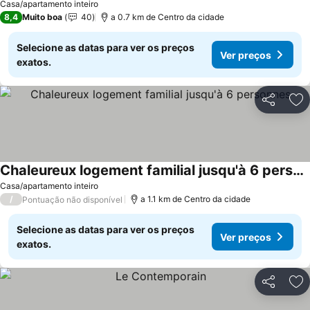
Ver preços
Casa/apartamento inteiro
8,4
Muito boa
40
a 0.7 km de Centro da cidade
Selecione as datas para ver os preços
Ver preços
exatos.
Partilhar
Ad
Chaleureux logement familial jusqu'à 6 personnes
Ver preços
Casa/apartamento inteiro
/
a 1.1 km de Centro da cidade
Pontuação não disponível
Selecione as datas para ver os preços
Ver preços
exatos.
Partilhar
Ad