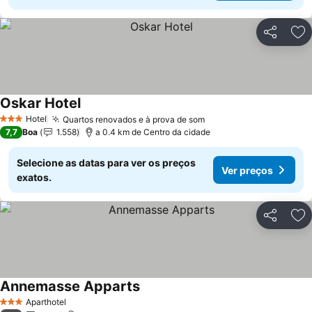
Partilhar
Ad
Oskar Hotel
Ver preços
Hotel
Quartos renovados e à prova de som
Ver preços
3 Estrelas
7,7
Boa
1.558
a 0.4 km de Centro da cidade
Selecione as datas para ver os preços
Ver preços
exatos.
Partilhar
Ad
Annemasse Apparts
Ver preços
Aparthotel
3 Estrelas