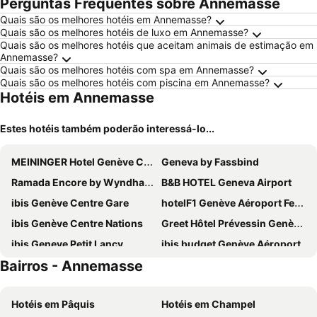
Perguntas Frequentes sobre Annemasse
Quais são os melhores hotéis em Annemasse?
Quais são os melhores hotéis de luxo em Annemasse?
Quais são os melhores hotéis que aceitam animais de estimação em
Annemasse?
Quais são os melhores hotéis com spa em Annemasse?
Quais são os melhores hotéis com piscina em Annemasse?
Hotéis em Annemasse
Estes hotéis também poderão interessá-lo...
MEININGER Hotel Genève Centre Charmilles
Geneva by Fassbind
Ramada Encore by Wyndham Geneva
B&B HOTEL Geneva Airport
ibis Genève Centre Gare
hotelF1 Genève Aéroport Ferney
ibis Genève Centre Nations
Greet Hôtel Prévessin Genève Aéroport
ibis Geneve Petit Lancy
ibis budget Genève Aéroport
Bairros - Annemasse
Ibis Styles Prévessin Genève Aéroport
Nash Suites Airport Hotel
Hotel Central
NH Geneva Airport
Hotéis em Pâquis
Hotéis em Champel
Hotel Le Montbrillant
Tor Hotel Geneve