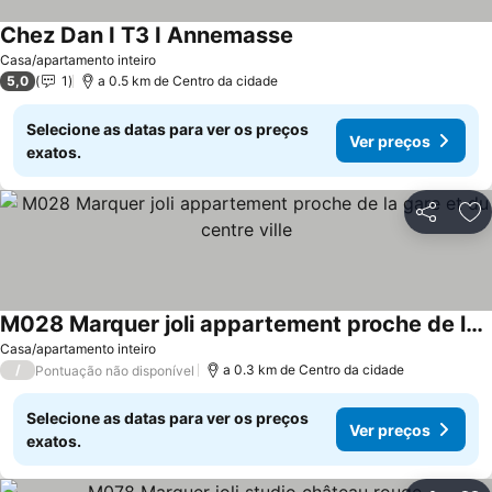
Chez Dan I T3 I Annemasse
Ver preços
Casa/apartamento inteiro
5,0
1
a 0.5 km de Centro da cidade
Selecione as datas para ver os preços
Ver preços
exatos.
Partilhar
Ad
M028 Marquer joli appartement proche de la gare et du centre ville
Ver preços
Casa/apartamento inteiro
/
a 0.3 km de Centro da cidade
Pontuação não disponível
Selecione as datas para ver os preços
Ver preços
exatos.