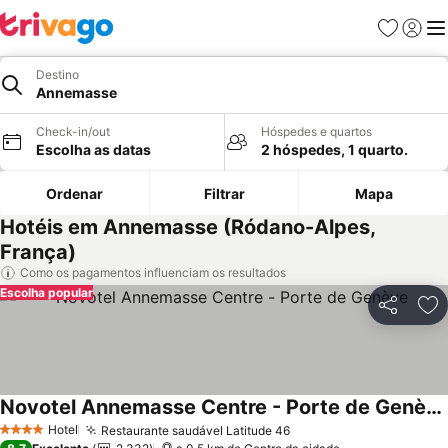
Favoritos
Iniciar
Me
Destino
Annemasse
Check-in/out
Hóspedes e quartos
Escolha as datas
2 hóspedes, 1 quarto.
Ordenar
Filtrar
Mapa
Hotéis em Annemasse (Ródano-Alpes,
França)
Como os pagamentos influenciam os resultados
Escolha popular
Partilhar
Ad
Novotel Annemasse Centre - Porte de Genève
Ver preços
Hotel
Restaurante saudável Latitude 46
Ver preços
4 Estrelas