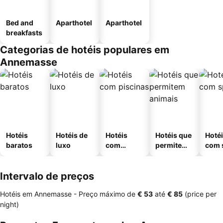
Bed and
Aparthotel
Aparthotel
breakfasts
Categorias de hotéis populares em
Annemasse
Hotéis
Hotéis de
Hotéis
Hotéis que
Hoté
baratos
luxo
com
permitem
com 
piscinas
animais
Intervalo de preços
Hotéis em Annemasse -
Preço máximo
de
‎€ 53
até
‎€ 85
(price per
night)