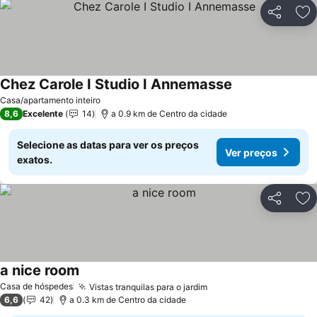
Partilhar
Ad
Chez Carole I Studio I Annemasse
Ver preços
Casa/apartamento inteiro
8,6
Excelente
14
a 0.9 km de Centro da cidade
Selecione as datas para ver os preços
Ver preços
exatos.
Partilhar
Ad
a nice room
Ver preços
Casa de hóspedes
Vistas tranquilas para o jardim
Ver preços
6,6
42
a 0.3 km de Centro da cidade