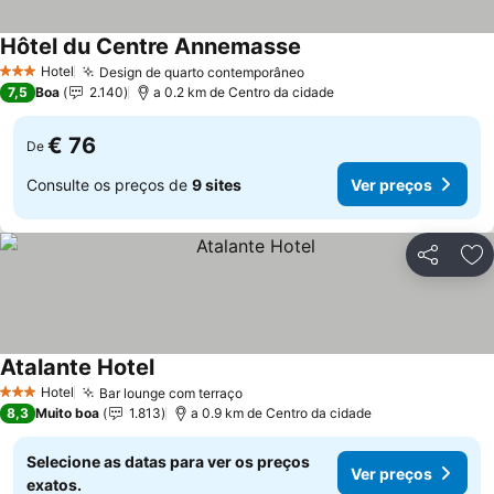
Hôtel du Centre Annemasse
Ver preços
Hotel
Design de quarto contemporâneo
Ver preços
3 Estrelas
7,5
Boa
2.140
a 0.2 km de Centro da cidade
€ 76
De
Consulte os preços de
9 sites
Ver preços
Partilhar
Ad
Atalante Hotel
Ver preços
Hotel
Bar lounge com terraço
Ver preços
3 Estrelas
8,3
Muito boa
1.813
a 0.9 km de Centro da cidade
Selecione as datas para ver os preços
Ver preços
exatos.