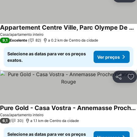
Appartement Centre Ville, Parc Olympe De Gouges
Ver preços
Casa/apartamento inteiro
9,1
Excelente
82
a 0.2 km de Centro da cidade
Selecione as datas para ver os preços
Ver preços
exatos.
Partilhar
Ad
Pure Gold - Casa Vostra - Annemasse Proche Chateau Rouge
Ver preços
Casa/apartamento inteiro
6,1
30
a 1.1 km de Centro da cidade
Selecione as datas para ver os preços