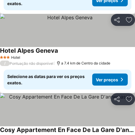
Ver preços
exatos.
Partilhar
Ad
Hotel Alpes Geneva
Ver preços
Hotel
3 Estrelas
/
a 7.4 km de Centro da cidade
Pontuação não disponível
Selecione as datas para ver os preços
Ver preços
exatos.
Partilhar
Ad
Cosy Appartement En Face De La Gare D'annemasse