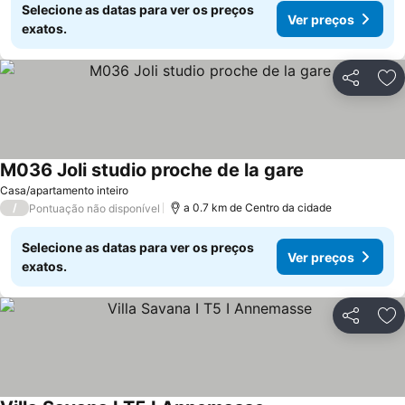
Selecione as datas para ver os preços
Ver preços
exatos.
Partilhar
Ad
M036 Joli studio proche de la gare
Ver preços
Casa/apartamento inteiro
/
a 0.7 km de Centro da cidade
Pontuação não disponível
Selecione as datas para ver os preços
Ver preços
exatos.
Partilhar
Ad