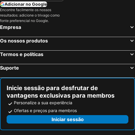
Méribel, Ródano-Alpes Hotéis
Les Deux Alpes, Ródano-Alpes Hotéis
Adicionar no Google
Encontre facilmente os nossos
Paris, França Hotéis
Nice, Provença-Alpes-Costa Azul Hotéis
resultados: adicione o trivago como
Coupvray, França Hotéis
Estrasburgo, Alsácia Hotéis
fonte preferencial no Google.
Empresa
Bordéus, Aquitânia Hotéis
Montévrain, França Hotéis
Serris, França Hotéis
Colmar, Alsácia Hotéis
Os nossos produtos
Magny le Hongre, França Hotéis
Termos e políticas
Suporte
Inicie sessão para desfrutar de
vantagens exclusivas para membros
Personalize a sua experiência
Ofertas e preços para membros
Iniciar sessão