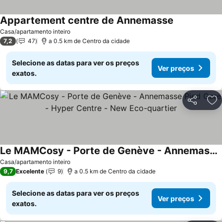
Appartement centre de Annemasse
Ver preços
Casa/apartamento inteiro
7,2
47
a 0.5 km de Centro da cidade
Selecione as datas para ver os preços
Ver preços
exatos.
Partilhar
Ad
Le MAMCosy - Porte de Genève - Annemasse Pied Gare - Hyper Centre - New Eco-quartier
Ver preços
Casa/apartamento inteiro
9,7
Excelente
9
a 0.5 km de Centro da cidade
Selecione as datas para ver os preços
Ver preços
exatos.