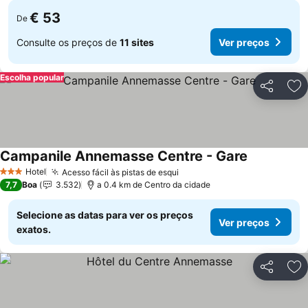
€ 53
De
Consulte os preços de
11 sites
Ver preços
Escolha popular
Partilhar
Ad
Campanile Annemasse Centre - Gare
Ver preços
Hotel
Acesso fácil às pistas de esqui
Ver preços
3 Estrelas
7,7
Boa
3.532
a 0.4 km de Centro da cidade
Selecione as datas para ver os preços
Ver preços
exatos.
Partilhar
Ad