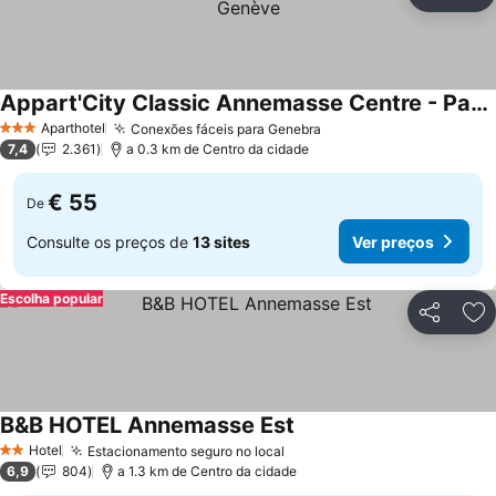
Partilhar
Ad
Appart'City Classic Annemasse Centre - Pays de Genève
Ver preços
Aparthotel
Conexões fáceis para Genebra
Ver preços
3 Estrelas
7,4
2.361
a 0.3 km de Centro da cidade
€ 55
De
Consulte os preços de
13 sites
Ver preços
Escolha popular
Partilhar
Ad
B&B HOTEL Annemasse Est
Ver preços
Hotel
Estacionamento seguro no local
Ver preços
2 Estrelas
6,9
804
a 1.3 km de Centro da cidade