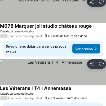
Partilhar
Ad
M078 Marquer joli studio château rouge
Ver pre
Casa/apartamento inteiro
/
a 0.6 km de Centro da cidade
Pontuação não disponível
Selecione as datas para ver os preços
Ver preços
exatos.
Partilhar
Ad
Les Vétérans I T4 I Annemasse
Ver preços
Casa/apartamento inteiro
/
a 0.3 km de Centro da cidade
Pontuação não disponível