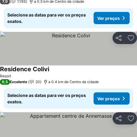
7,0
1.193
a 0.5 km de Centro da cidade
Selecione as datas para ver os preços
Ver preços
exatos.
Partilhar
Ad
Residence Colivi
Ver preços
Resort
9,5
Excelente
20
a 0.4 km de Centro da cidade
Selecione as datas para ver os preços
Ver preços
exatos.
Partilhar
Ad