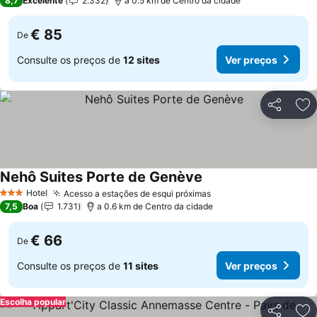
8,7
Excelente
2.332
a 0.5 km de Centro da cidade
€ 85
De
Consulte os preços de
12 sites
Ver preços
Partilhar
Ad
Nehô Suites Porte de Genève
Ver preços
Hotel
Acesso a estações de esqui próximas
Ver preços
3 Estrelas
7,5
Boa
1.731
a 0.6 km de Centro da cidade
€ 66
De
Consulte os preços de
11 sites
Ver preços
Escolha popular