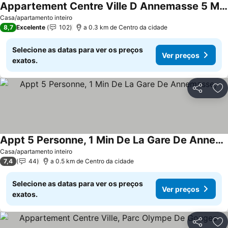
Appartement Centre Ville D Annemasse 5 Min Gare
Ver preços
Casa/apartamento inteiro
8,7
Excelente
102
a 0.3 km de Centro da cidade
Selecione as datas para ver os preços
Ver preços
exatos.
Partilhar
Ad
Appt 5 Personne, 1 Min De La Gare De Annemasse,
Ver preços
Casa/apartamento inteiro
7,4
44
a 0.5 km de Centro da cidade
Selecione as datas para ver os preços
Ver preços
exatos.
Partilhar
Ad