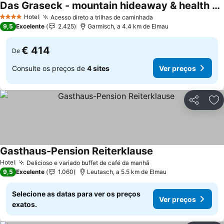
Das Graseck - mountain hideaway & health care
Ver preços
Hotel
Acesso direto a trilhas de caminhada
Ver preços
4 Estrelas
9,5
Excelente
2.425
Garmisch, a 4.4 km de Elmau
€ 414
De
Consulte os preços de
4 sites
Ver preços
Partilhar
Ad
Gasthaus-Pension Reiterklause
Ver preços
Hotel
Delicioso e variado buffet de café da manhã
Ver preços
9,5
Excelente
1.060
Leutasch, a 5.5 km de Elmau
Selecione as datas para ver os preços
Ver preços
exatos.