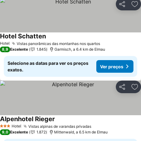
Partilhar
Ad
Hotel Schatten
Ver preços
Hotel
Vistas panorâmicas das montanhas nos quartos
Ver preços
8,9
Excelente
1.845
Garmisch, a 6.4 km de Elmau
Selecione as datas para ver os preços
Ver preços
exatos.
Partilhar
Ad
Alpenhotel Rieger
Ver preços
Hotel
Vistas alpinas de varandas privadas
Ver preços
3 Estrelas
9,0
Excelente
1.872
Mittenwald, a 6.5 km de Elmau