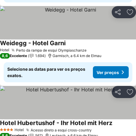
Partilhar
Ad
Weidegg - Hotel Garni
Ver preços
Hotel
Perto da rampa de esqui Olympiaschanze
Ver preços
8,6
Excelente
1.694
Garmisch, a 6.4 km de Elmau
Selecione as datas para ver os preços
Ver preços
exatos.
Partilhar
Ad
Hotel Hubertushof - Ihr Hotel mit Herz
Ver preço
Hotel
Acesso direto a esqui cross-country
Ver preços
4 Estrelas
8,6
Excelente
567
Leutasch, a 6.6 km de Elmau