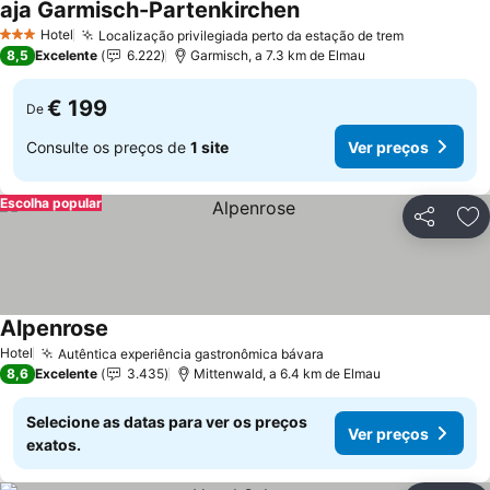
aja Garmisch-Partenkirchen
Ver preços
Hotel
Localização privilegiada perto da estação de trem
Ver preço
3 Estrelas
8,5
Excelente
6.222
Garmisch, a 7.3 km de Elmau
€ 199
De
Consulte os preços de
1 site
Ver preços
Escolha popular
Partilhar
Ad
Alpenrose
Ver preços
Hotel
Autêntica experiência gastronômica bávara
Ver preços
8,6
Excelente
3.435
Mittenwald, a 6.4 km de Elmau
Selecione as datas para ver os preços
Ver preços
exatos.