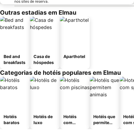
nos sites de reserva.
Outras estadias em Elmau
Bed and
Casa de
Aparthotel
breakfasts
hóspedes
Categorias de hotéis populares em Elmau
Hotéis
Hotéis de
Hotéis
Hotéis que
Hoté
baratos
luxo
com
permitem
com 
piscinas
animais