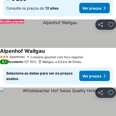
Consulte os preços de
12 sites
Ver preços
Escolha popular
Partilhar
Ad
Alpenhof Wallgau
Ver preços
Aparthotel
Culinária gourmet com foco regional
Ver preços
3 Estrelas
9,1
Excelente
621
Wallgau, a 9.8 km de Elmau
Selecione as datas para ver os preços
Ver preços
exatos.
Partilhar
Ad