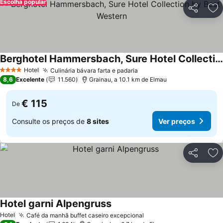
Escolha popular
Partilhar
Ad
Berghotel Hammersbach, Sure Hotel Collection by Best Western
Ver preços
Hotel
Culinária bávara farta e padaria
Ver preços
4 Estrelas
8,6
Excelente
11.560
Grainau, a 10.1 km de Elmau
€ 115
De
Consulte os preços de
8 sites
Ver preços
Partilhar
Ad
Hotel garni Alpengruss
Ver preços
Hotel
Café da manhã buffet caseiro excepcional
Ver preços