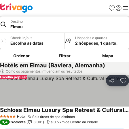
Favoritos
Iniciar
Me
Destino
Elmau
Check-in/out
Hóspedes e quartos
Escolha as datas
2 hóspedes, 1 quarto.
Ordenar
Filtrar
Mapa
Hotéis em Elmau (Baviera, Alemanha)
Como os pagamentos influenciam os resultados
Escolha popular
Partilhar
Ad
Schloss Elmau Luxury Spa Retreat & Cultural Hideaway
Ver preços
Hotel
Seis áreas de spa distintas
Ver preços
5 Estrelas
9,4
Excelente
3.001
a 0.5 km de Centro da cidade