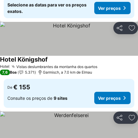
Selecione as datas para ver os preços
Ver preços
exatos.
Partilhar
Ad
Hotel Königshof
Ver preços
Hotel
Vistas deslumbrantes da montanha dos quartos
Ver preços
7,6
Boa
5.371
Garmisch, a 7.0 km de Elmau
€ 155
De
Consulte os preços de
9 sites
Ver preços
Partilhar
Ad