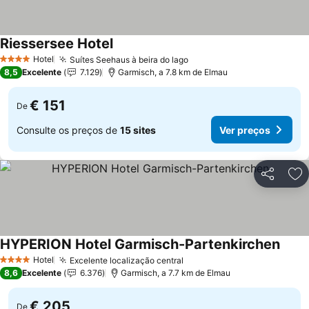
Riessersee Hotel
Ver preços
Hotel
Suítes Seehaus à beira do lago
Ver preços
4 Estrelas
8,5
Excelente
7.129
Garmisch, a 7.8 km de Elmau
€ 151
De
Consulte os preços de
15 sites
Ver preços
Partilhar
Ad
HYPERION Hotel Garmisch-Partenkirchen
Ver p
Hotel
Excelente localização central
Ver preços
4 Estrelas
8,6
Excelente
6.376
Garmisch, a 7.7 km de Elmau
€ 205
De