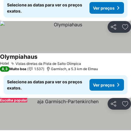
Selecione as datas para ver os preços
Ver preços
exatos.
Partilhar
Ad
Olympiahaus
Ver preços
Hotel
Vistas diretas da Pista de Salto Olímpica
Ver preços
8,3
Muito boa
1.537
Garmisch, a 5.3 km de Elmau
Selecione as datas para ver os preços
Ver preços
exatos.
Escolha popular
Partilhar
Ad