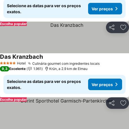
Selecione as datas para ver os preços
Ver preços
exatos.
Escolha popular
Partilhar
Ad
Das Kranzbach
Ver preços
Hotel
Culinária gourmet com ingredientes locais
Ver preços
5 Estrelas
9,3
Excelente
1.961
Krün, a 2.9 km de Elmau
Selecione as datas para ver os preços
Ver preços
exatos.
Escolha popular
Partilhar
Ad