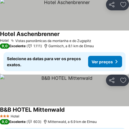
Partilhar
Ad
Hotel Aschenbrenner
Ver preços
Hotel
Vistas panorâmicas da montanha e do Zugspitz
Ver preços
9,0
Excelente
1.111
Garmisch, a 8.1 km de Elmau
Selecione as datas para ver os preços
Ver preços
exatos.
Partilhar
Ad
B&B HOTEL Mittenwald
Ver preços
Hotel
3 Estrelas
9,0
Excelente
603
Mittenwald, a 6.9 km de Elmau