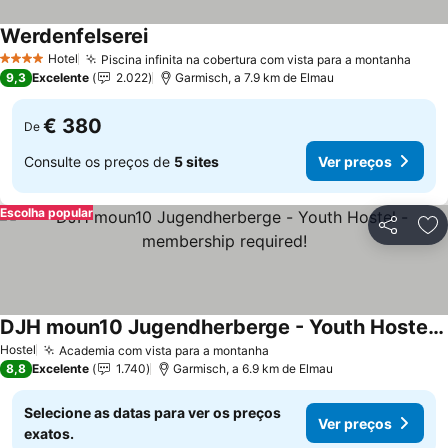
Werdenfelserei
Ver preços
Hotel
Piscina infinita na cobertura com vista para a montanha
Ver 
4 Estrelas
9,3
Excelente
2.022
Garmisch, a 7.9 km de Elmau
€ 380
De
Consulte os preços de
5 sites
Ver preços
Escolha popular
Partilhar
Ad
DJH moun10 Jugendherberge - Youth Hostel - membership required!
Ver preços
Hostel
Academia com vista para a montanha
Ver preços
8,8
Excelente
1.740
Garmisch, a 6.9 km de Elmau
Selecione as datas para ver os preços
Ver preços
exatos.