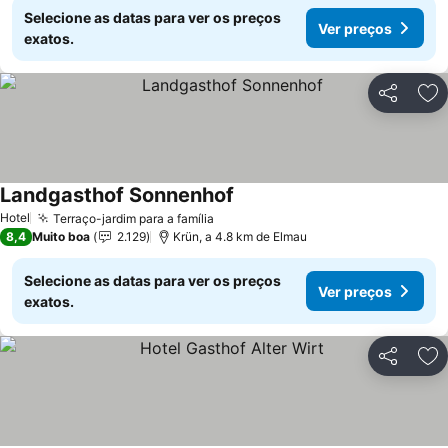
Selecione as datas para ver os preços
Ver preços
exatos.
Partilhar
Ad
Landgasthof Sonnenhof
Ver preços
Hotel
Terraço-jardim para a família
Ver preços
8,4
Muito boa
2.129
Krün, a 4.8 km de Elmau
Selecione as datas para ver os preços
Ver preços
exatos.
Partilhar
Ad