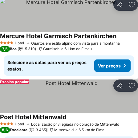
Partilhar
Ad
Mercure Hotel Garmisch Partenkirchen
Ver preç
Hotel
Quartos em estilo alpino com vista para a montanha
Ver pre
4 Estrelas
7,5
Boa
5.310
Garmisch, a 6.1 km de Elmau
Selecione as datas para ver os preços
Ver preços
exatos.
Escolha popular
Partilhar
Ad
Post Hotel Mittenwald
Ver preços
Hotel
Localização privilegiada no coração de Mittenwald
Ver pre
4 Estrelas
8,6
Excelente
3.465
Mittenwald, a 6.5 km de Elmau