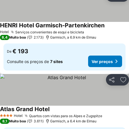
HENRI Hotel Garmisch-Partenkirchen
Ver preços
Hotel
Serviços convenientes de esqui e bicicleta
Ver preços
8,4
Muito boa
2.173
Garmisch, a 6.9 km de Elmau
€ 193
De
Consulte os preços de
7 sites
Ver preços
Partilhar
Ad
Atlas Grand Hotel
Ver preços
Hotel
Quartos com vistas para os Alpes e Zugspitze
Ver preços
4 Estrelas
8,1
Muito boa
3.611
Garmisch, a 6.4 km de Elmau