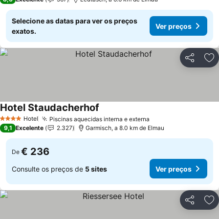
Selecione as datas para ver os preços
Ver preços
exatos.
Partilhar
Ad
Hotel Staudacherhof
Ver preços
Hotel
Piscinas aquecidas interna e externa
Ver preços
4 Estrelas
9,1
Excelente
2.327
Garmisch, a 8.0 km de Elmau
€ 236
De
Consulte os preços de
5 sites
Ver preços
Partilhar
Ad