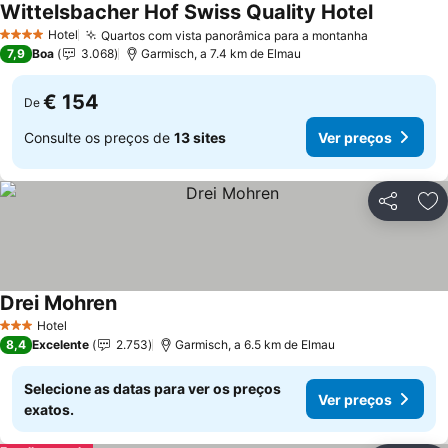
Wittelsbacher Hof Swiss Quality Hotel
Ver preço
Hotel
Quartos com vista panorâmica para a montanha
Ver preço
4 Estrelas
7,9
Boa
3.068
Garmisch, a 7.4 km de Elmau
€ 154
De
Consulte os preços de
13 sites
Ver preços
Partilhar
Ad
Drei Mohren
Ver preços
Hotel
3 Estrelas
8,4
Excelente
2.753
Garmisch, a 6.5 km de Elmau
Selecione as datas para ver os preços
Ver preços
exatos.