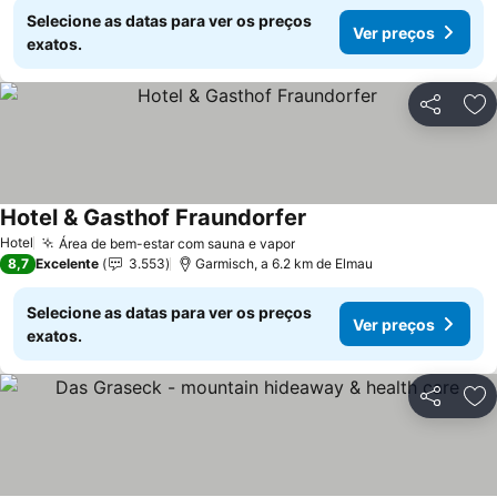
Selecione as datas para ver os preços
Ver preços
exatos.
Partilhar
Ad
Hotel & Gasthof Fraundorfer
Ver preços
Hotel
Área de bem-estar com sauna e vapor
Ver preços
8,7
Excelente
3.553
Garmisch, a 6.2 km de Elmau
Selecione as datas para ver os preços
Ver preços
exatos.
Partilhar
Ad