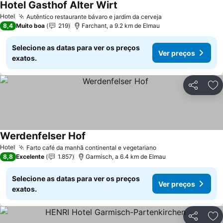
Hotel Gasthof Alter Wirt
Ver preços
Hotel
Autêntico restaurante bávaro e jardim da cerveja
Ver preços
8,4
Muito boa
219
Farchant, a 9.2 km de Elmau
Selecione as datas para ver os preços
Ver preços
exatos.
Partilhar
Ad
Werdenfelser Hof
Ver preços
Hotel
Farto café da manhã continental e vegetariano
Ver preços
8,8
Excelente
1.857
Garmisch, a 6.4 km de Elmau
Selecione as datas para ver os preços
Ver preços
exatos.
Partilhar
Ad