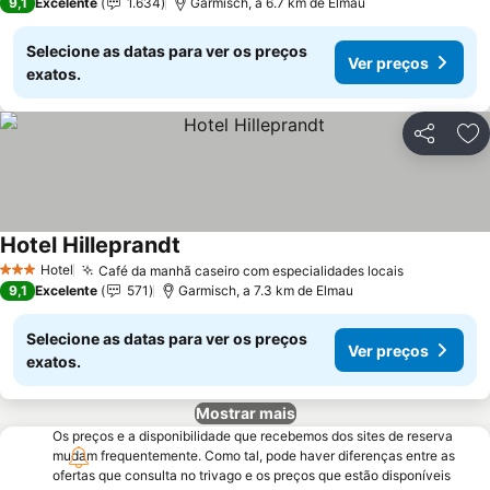
9,1
Excelente
1.634
Garmisch, a 6.7 km de Elmau
Selecione as datas para ver os preços
Ver preços
exatos.
Partilhar
Ad
Hotel Hilleprandt
Ver preços
Hotel
Café da manhã caseiro com especialidades locais
Ver preço
3 Estrelas
9,1
Excelente
571
Garmisch, a 7.3 km de Elmau
Selecione as datas para ver os preços
Ver preços
exatos.
Mostrar mais
Os preços e a disponibilidade que recebemos dos sites de reserva
mudam frequentemente. Como tal, pode haver diferenças entre as
ofertas que consulta no trivago e os preços que estão disponíveis