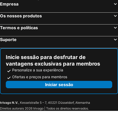
Berlim, Berlim Hotéis
Colónia, Renânia do Norte-Vestfália Hotéis
Empresa
Frankfurt, Hesse Hotéis
Dusseldorf, Renânia do Norte-Vestfália Hotéis
Os nossos produtos
Hamburgo, Hamburgo Hotéis
Stuttgart, Bade-Vurtemberga Hotéis
Dresden, Saxónia Hotéis
Termos e políticas
Suporte
Inicie sessão para desfrutar de
vantagens exclusivas para membros
Personalize a sua experiência
Ofertas e preços para membros
Iniciar sessão
trivago N.V.
, Kesselstraße 5 – 7, 40221 Düsseldorf, Alemanha
Direitos autorais 2026 trivago | Todos os direitos reservados.