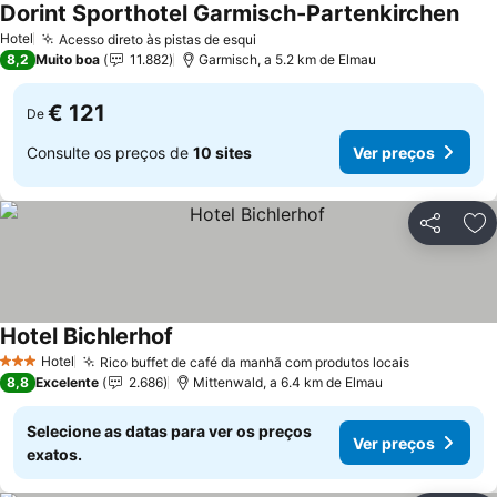
Dorint Sporthotel Garmisch-Partenkirchen
Ver 
Hotel
Acesso direto às pistas de esqui
Ver preços
8,2
Muito boa
11.882
Garmisch, a 5.2 km de Elmau
€ 121
De
Consulte os preços de
10 sites
Ver preços
Partilhar
Ad
Hotel Bichlerhof
Ver preços
Hotel
Rico buffet de café da manhã com produtos locais
Ver preço
3 Estrelas
8,8
Excelente
2.686
Mittenwald, a 6.4 km de Elmau
Selecione as datas para ver os preços
Ver preços
exatos.