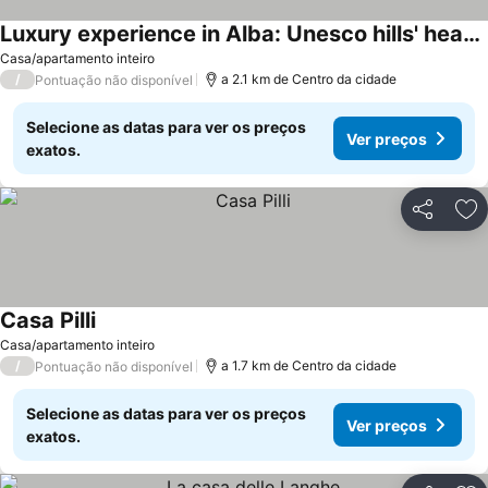
Luxury experience in Alba: Unesco hills' hearth
Casa/apartamento inteiro
/
a 2.1 km de Centro da cidade
Pontuação não disponível
Selecione as datas para ver os preços
Ver preços
exatos.
Partilhar
Ad
Casa Pilli
Casa/apartamento inteiro
/
a 1.7 km de Centro da cidade
Pontuação não disponível
Selecione as datas para ver os preços
Ver preços
exatos.