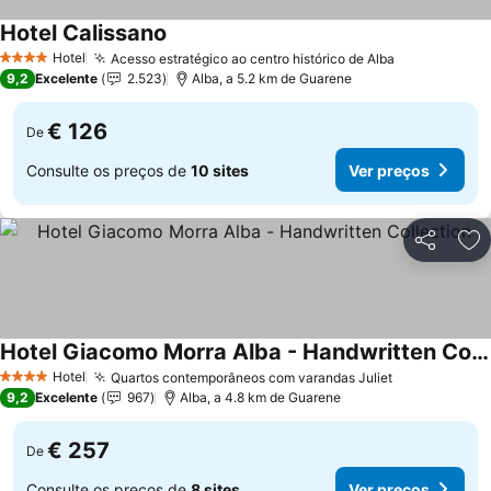
Hotel Calissano
Hotel
Acesso estratégico ao centro histórico de Alba
4 Estrelas
9,2
Excelente
2.523
Alba, a 5.2 km de Guarene
€ 126
De
Consulte os preços de
10 sites
Ver preços
Partilhar
Ad
Hotel Giacomo Morra Alba - Handwritten Collection
Hotel
Quartos contemporâneos com varandas Juliet
4 Estrelas
9,2
Excelente
967
Alba, a 4.8 km de Guarene
€ 257
De
Consulte os preços de
8 sites
Ver preços