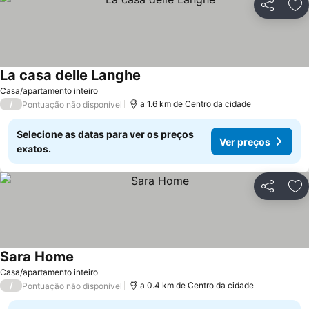
Partilhar
Ad
La casa delle Langhe
Casa/apartamento inteiro
/
a 1.6 km de Centro da cidade
Pontuação não disponível
Selecione as datas para ver os preços
Ver preços
exatos.
Partilhar
Ad
Sara Home
Casa/apartamento inteiro
/
a 0.4 km de Centro da cidade
Pontuação não disponível