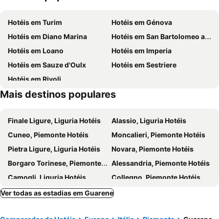
Torino Film Festival
Mole Antonelliana
Hotéis em Turim
Hotéis em Génova
Palacio Real
Aurora
Hotéis em Diano Marina
Hotéis em San Bartolomeo al Mare
Pozzo Strada
Ponte Vittorio Emanuele I
Hotéis em Loano
Hotéis em Imperia
Vanchiglia
Università degli Studi di Torino
Hotéis em Sauze d'Oulx
Hotéis em Sestriere
Castello di Guarene
Fiera del Tartufo
Hotéis em Rivoli
Castello Roero di Monticello
Castello di Govone
Mais destinos populares
Il Magico Paese di Natale
Castello di Mango
Borgo di Pollentia
Museo dei Cavatappi
Finale Ligure, Liguria Hotéis
Alassio, Liguria Hotéis
Belvedere La Morra
L'Oasi degli Animali
Cuneo, Piemonte Hotéis
Moncalieri, Piemonte Hotéis
Piazza Giambattista Bodoni
Borgo Dora
Pietra Ligure, Liguria Hotéis
Novara, Piemonte Hotéis
Parco Europa
Borgaro Torinese, Piemonte Hotéis
Alessandria, Piemonte Hotéis
Camogli, Liguria Hotéis
Collegno, Piemonte Hotéis
Alba, Piemonte Hotéis
Cisterna d'Asti, Piemonte Hotéis
Ver todas as estadias em Guarene
Varazze, Liguria Hotéis
Biella, Piemonte Hotéis