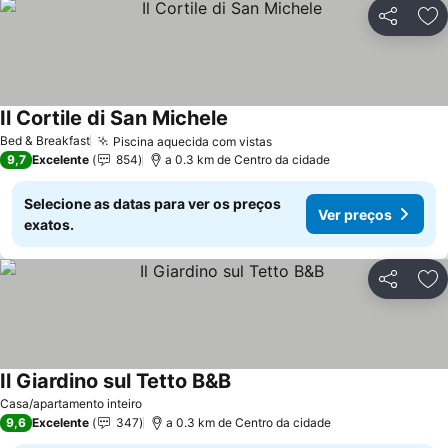
Partilhar
Ad
Il Cortile di San Michele
Bed & Breakfast
Piscina aquecida com vistas
9,7
Excelente
854
a 0.3 km de Centro da cidade
Selecione as datas para ver os preços
Ver preços
exatos.
Partilhar
Ad
Il Giardino sul Tetto B&B
Casa/apartamento inteiro
9,6
Excelente
347
a 0.3 km de Centro da cidade