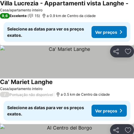
Villa Lucrezia - Appartamenti vista Langhe -
Casa/apartamento inteiro
9,6
Excelente
15
a 0.9 km de Centro da cidade
Selecione as datas para ver os preços
Ver preços
exatos.
Partilhar
Ad
Ca' Mariet Langhe
Casa/apartamento inteiro
/
a 0.5 km de Centro da cidade
Pontuação não disponível
Selecione as datas para ver os preços
Ver preços
exatos.
Partilhar
Ad