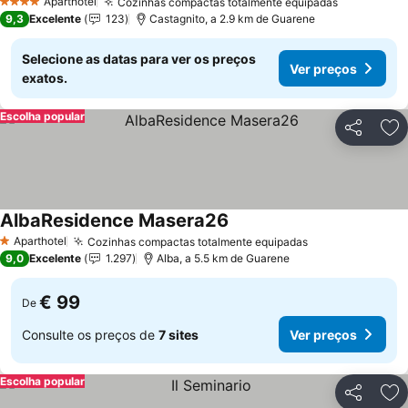
Aparthotel
Cozinhas compactas totalmente equipadas
4 Estrelas
9,3
Excelente
123
Castagnito, a 2.9 km de Guarene
Selecione as datas para ver os preços
Ver preços
exatos.
Escolha popular
Partilhar
Ad
AlbaResidence Masera26
Aparthotel
Cozinhas compactas totalmente equipadas
1 Estrelas
9,0
Excelente
1.297
Alba, a 5.5 km de Guarene
€ 99
De
Consulte os preços de
7 sites
Ver preços
Escolha popular
Partilhar
Ad