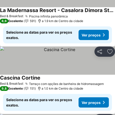
La Madernassa Resort - Casalora Dimora Storica di Charme
Bed & Breakfast
Piscina infinita panorâmica
8,6
Excelente
591
a 1.9 km de Centro da cidade
Selecione as datas para ver os preços
Ver preços
exatos.
Partilhar
Ad
Cascina Cortine
Bed & Breakfast
Terraço com opções de banheira de hidromassagem
9,8
Excelente
151
a 1.0 km de Centro da cidade
Selecione as datas para ver os preços
Ver preços
exatos.