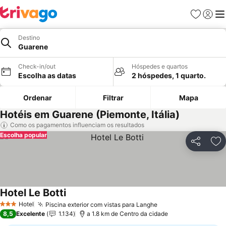
Favoritos
Iniciar
Me
Destino
Guarene
Check-in/out
Hóspedes e quartos
Escolha as datas
2 hóspedes, 1 quarto.
Ordenar
Filtrar
Mapa
Hotéis em Guarene (Piemonte, Itália)
Como os pagamentos influenciam os resultados
Escolha popular
Partilhar
Ad
Hotel Le Botti
Hotel
Piscina exterior com vistas para Langhe
3 Estrelas
8,5
Excelente
1.134
a 1.8 km de Centro da cidade