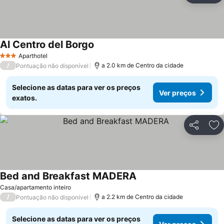
Al Centro del Borgo
Aparthotel
3 Estrelas
/
a 2.0 km de Centro da cidade
Pontuação não disponível
Selecione as datas para ver os preços
Ver preços
exatos.
Partilhar
Ad
Bed and Breakfast MADERA
Casa/apartamento inteiro
/
a 2.2 km de Centro da cidade
Pontuação não disponível
Selecione as datas para ver os preços