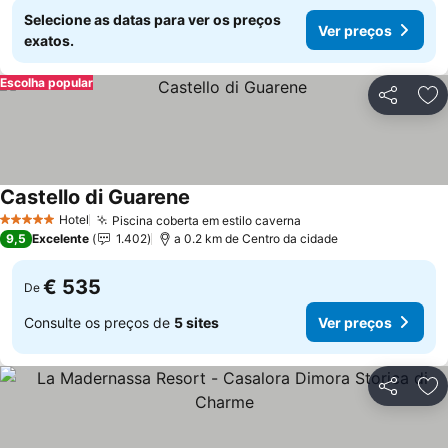
Selecione as datas para ver os preços
Ver preços
exatos.
Escolha popular
Partilhar
Ad
Castello di Guarene
Hotel
Piscina coberta em estilo caverna
5 Estrelas
9,5
Excelente
1.402
a 0.2 km de Centro da cidade
€ 535
De
Consulte os preços de
5 sites
Ver preços
Partilhar
Ad