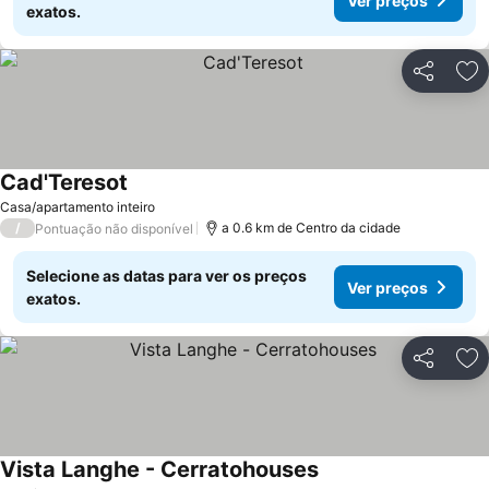
Ver preços
exatos.
Partilhar
Ad
Cad'Teresot
Casa/apartamento inteiro
/
a 0.6 km de Centro da cidade
Pontuação não disponível
Selecione as datas para ver os preços
Ver preços
exatos.
Partilhar
Ad
Vista Langhe - Cerratohouses