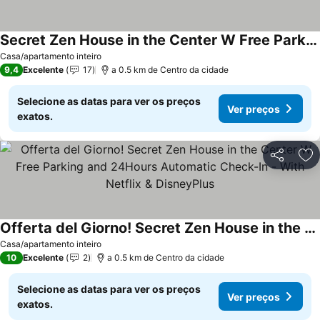
Secret Zen House in the Center W Free Parking and 24Hours Automatic Check-In - With Netflix & DisneyPlus
Casa/apartamento inteiro
9,4
Excelente
17
a 0.5 km de Centro da cidade
Selecione as datas para ver os preços
Ver preços
exatos.
Partilhar
Ad
Offerta del Giorno! Secret Zen House in the Center W Free Parking and 24Hours Automatic Check-In - With Netflix & DisneyPlus
Casa/apartamento inteiro
10
Excelente
2
a 0.5 km de Centro da cidade
Selecione as datas para ver os preços
Ver preços
exatos.