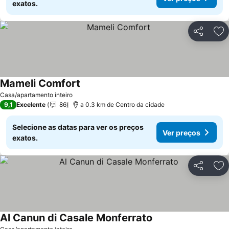
exatos.
Partilhar
Ad
Mameli Comfort
Casa/apartamento inteiro
9,1
Excelente
86
a 0.3 km de Centro da cidade
Selecione as datas para ver os preços
Ver preços
exatos.
Partilhar
Ad
Al Canun di Casale Monferrato