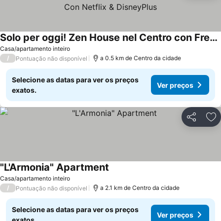
Solo per oggi! Zen House nel Centro con Free Parking e Check-In 24 7 - Vicino alla Stazione del Treno e dei Bus - Con Netflix & DisneyPlus
Casa/apartamento inteiro
/
a 0.5 km de Centro da cidade
Pontuação não disponível
Selecione as datas para ver os preços
Ver preços
exatos.
Partilhar
Ad
"L'Armonia" Apartment
Casa/apartamento inteiro
/
a 2.1 km de Centro da cidade
Pontuação não disponível
Selecione as datas para ver os preços
Ver preços
exatos.