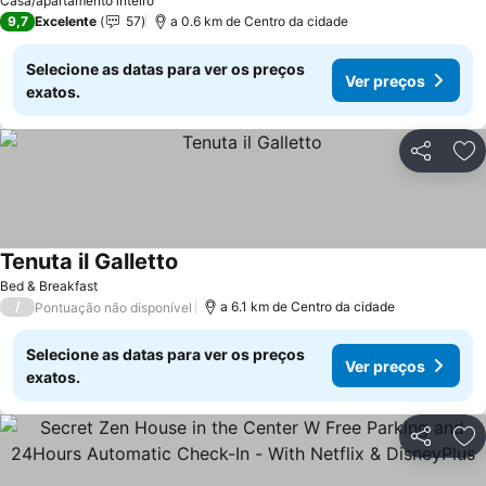
Casa/apartamento inteiro
9,7
Excelente
57
a 0.6 km de Centro da cidade
Selecione as datas para ver os preços
Ver preços
exatos.
Partilhar
Ad
Tenuta il Galletto
Bed & Breakfast
/
a 6.1 km de Centro da cidade
Pontuação não disponível
Selecione as datas para ver os preços
Ver preços
exatos.
Partilhar
Ad