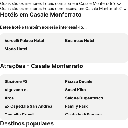
Quais são os melhores hotéis com spa em Casale Monferrato?
Quais são os melhores hotéis com piscina em Casale Monferrato?
Hotéis em Casale Monferrato
Estes hotéis também poderão interessá-lo...
Vercelli Palace Hotel
Business Hotel
Modo Hotel
Atrações - Casale Monferrato
Stazione FS
Piazza Ducale
Vigevano è ...
Sushi Kiko
Arca
Salone Dugentesco
Ex Ospedale San Andrea
Family Park
Castello Crivelli
Castello di Piovera
Destinos populares
Palio di Asti
Asti Lido 2000