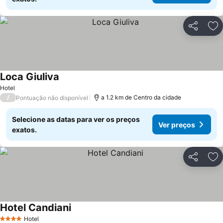
Partilhar
Ad
Loca Giuliva
Hotel
/
a 1.2 km de Centro da cidade
Pontuação não disponível
Selecione as datas para ver os preços
Ver preços
exatos.
Partilhar
Ad
Hotel Candiani
Hotel
4 Estrelas