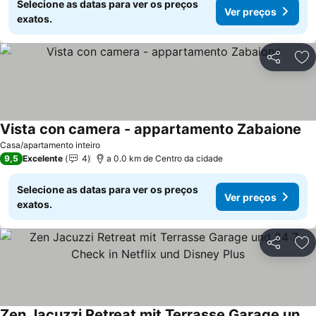
Selecione as datas para ver os preços
Ver preços
exatos.
Partilhar
Ad
Vista con camera - appartamento Zabaione
Casa/apartamento inteiro
9,5
Excelente
4
a 0.0 km de Centro da cidade
Selecione as datas para ver os preços
Ver preços
exatos.
Partilhar
Ad
Zen Jacuzzi Retreat mit Terrasse Garage und 24 7 Check in Netflix und Disney Plus