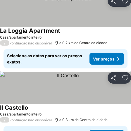
Partilhar
Ad
La Loggia Apartment
Casa/apartamento inteiro
/
a 0.2 km de Centro da cidade
Pontuação não disponível
Selecione as datas para ver os preços
Ver preços
exatos.
Partilhar
Ad
Il Castello
Casa/apartamento inteiro
/
a 0.3 km de Centro da cidade
Pontuação não disponível