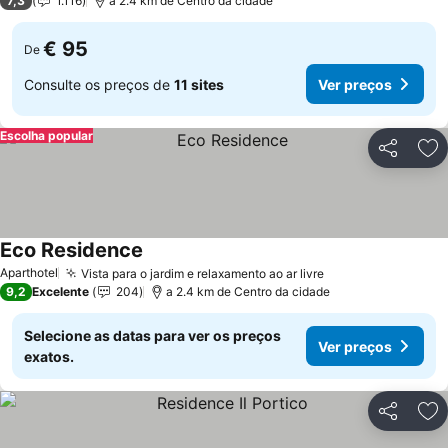
7,3
1.116
a 2.4 km de Centro da cidade
€ 95
De
Consulte os preços de
11 sites
Ver preços
Escolha popular
Partilhar
Ad
Eco Residence
Aparthotel
Vista para o jardim e relaxamento ao ar livre
9,2
Excelente
204
a 2.4 km de Centro da cidade
Selecione as datas para ver os preços
Ver preços
exatos.
Partilhar
Ad