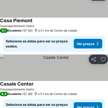
Casa Piemont
Casa/apartamento inteiro
9,1
Excelente
84
a 0.1 km de Centro da cidade
Selecione as datas para ver os preços
Ver preços
exatos.
Partilhar
Ad
Casale Center
Casa/apartamento inteiro
9,4
Excelente
99
a 0.1 km de Centro da cidade
Selecione as datas para ver os preços
Ver preços