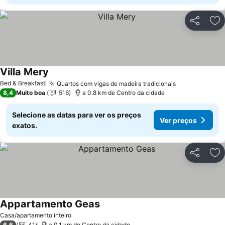
Partilhar
Ad
Villa Mery
Bed & Breakfast
Quartos com vigas de madeira tradicionais
8,4
Muito boa
516
a 0.8 km de Centro da cidade
Selecione as datas para ver os preços
Ver preços
exatos.
Partilhar
Ad
Appartamento Geas
Casa/apartamento inteiro
6,6
41
a 0.1 km de Centro da cidade