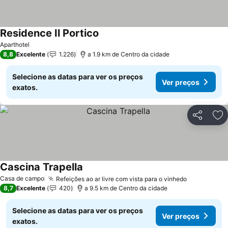
Residence Il Portico
Aparthotel
8,8
Excelente
1.226
a 1.9 km de Centro da cidade
Selecione as datas para ver os preços
Ver preços
exatos.
Partilhar
Ad
Cascina Trapella
Casa de campo
Refeições ao ar livre com vista para o vinhedo
8,7
Excelente
420
a 9.5 km de Centro da cidade
Selecione as datas para ver os preços
Ver preços
exatos.