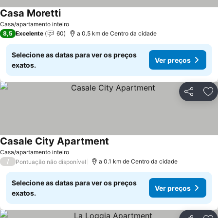
Casa Moretti
Casa/apartamento inteiro
8,5
Excelente
60
a 0.5 km de Centro da cidade
Selecione as datas para ver os preços
Ver preços
exatos.
Partilhar
Ad
Casale City Apartment
Casa/apartamento inteiro
/
a 0.1 km de Centro da cidade
Pontuação não disponível
Selecione as datas para ver os preços
Ver preços
exatos.