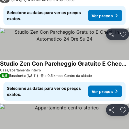
Selecione as datas para ver os preços
Ver preços
exatos.
Partilhar
Ad
Studio Zen Con Parcheggio Gratuito E Check In Automatico 24 Ore Su 24
Casa/apartamento inteiro
8,5
Excelente
11
a 0.5 km de Centro da cidade
Selecione as datas para ver os preços
Ver preços
exatos.
Partilhar
Ad