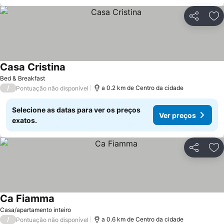
Partilhar
Ad
Casa Cristina
Bed & Breakfast
/
a 0.2 km de Centro da cidade
Pontuação não disponível
Selecione as datas para ver os preços
Ver preços
exatos.
Partilhar
Ad
Ca Fiamma
Casa/apartamento inteiro
/
a 0.6 km de Centro da cidade
Pontuação não disponível