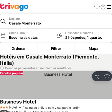
Favoritos
Iniciar
Me
Destino
Casale Monferrato
Check-in/out
Hóspedes e quartos
Escolha as datas
2 hóspedes, 1 quarto.
Ordenar
Filtrar
Mapa
Hotéis em Casale Monferrato (Piemonte,
Itália)
Como os pagamentos influenciam os resultados
Escolha popular
Partilhar
Ad
Business Hotel
Hotel
Piscina ao ar livre com vista para o jardim
3 Estrelas