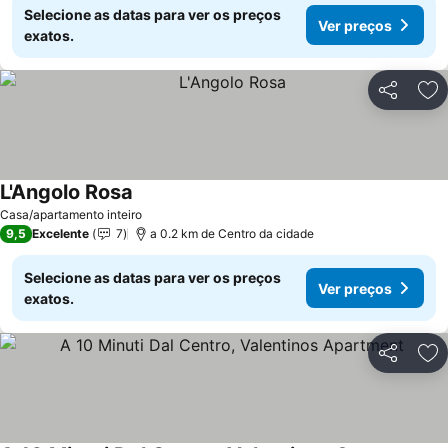
Selecione as datas para ver os preços
Ver preços
exatos.
Partilhar
Ad
L'Angolo Rosa
Casa/apartamento inteiro
9,5
Excelente
7
a 0.2 km de Centro da cidade
Selecione as datas para ver os preços
Ver preços
exatos.
Partilhar
Ad