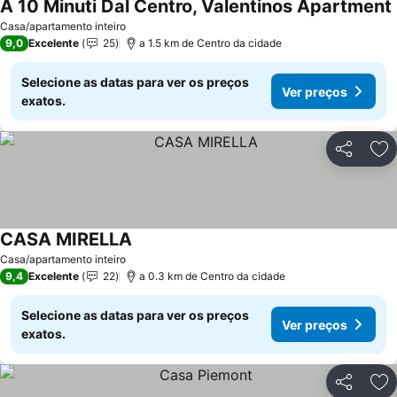
A 10 Minuti Dal Centro, Valentinos Apartment
Casa/apartamento inteiro
9,0
Excelente
25
a 1.5 km de Centro da cidade
Selecione as datas para ver os preços
Ver preços
exatos.
Partilhar
Ad
CASA MIRELLA
Casa/apartamento inteiro
9,4
Excelente
22
a 0.3 km de Centro da cidade
Selecione as datas para ver os preços
Ver preços
exatos.
Partilhar
Ad