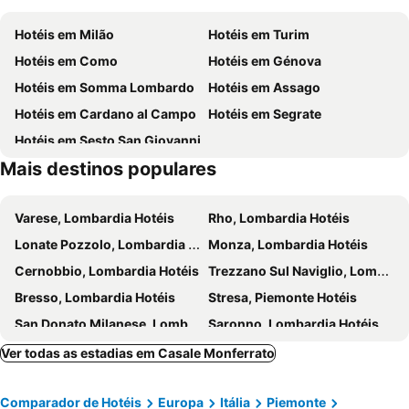
Centro Fieristico
Teatro Coccia
Hotéis em Milão
Hotéis em Turim
Cowboyland
L'Oasi degli Animali
Hotéis em Como
Hotéis em Génova
Ondaland
Lago di Viverone
Hotéis em Somma Lombardo
Hotéis em Assago
Il Magico Paese di Natale
Hotéis em Cardano al Campo
Hotéis em Segrate
Hotéis em Sesto San Giovanni
Mais destinos populares
Varese, Lombardia Hotéis
Rho, Lombardia Hotéis
Lonate Pozzolo, Lombardia Hotéis
Monza, Lombardia Hotéis
Cernobbio, Lombardia Hotéis
Trezzano Sul Naviglio, Lombardia Hotéis
Bresso, Lombardia Hotéis
Stresa, Piemonte Hotéis
San Donato Milanese, Lombardia Hotéis
Saronno, Lombardia Hotéis
Pavia, Lombardia Hotéis
Oleggio, Piemonte Hotéis
Ver todas as estadias em Casale Monferrato
Opera, Lombardia Hotéis
Montano Lucino, Lombardia Hotéis
Comparador de Hotéis
Europa
Itália
Piemonte
Vizzola Ticino, Lombardia Hotéis
Peschiera Borromeo, Lombardia Hotéis