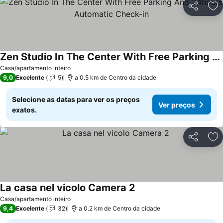
Partilhar
Ad
Zen Studio In The Center With Free Parking And 24hours Automatic Check-in
Casa/apartamento inteiro
9,0
Excelente
5
a 0.5 km de Centro da cidade
Selecione as datas para ver os preços
Ver preços
exatos.
Partilhar
Ad
La casa nel vicolo Camera 2
Casa/apartamento inteiro
9,4
Excelente
32
a 0.2 km de Centro da cidade