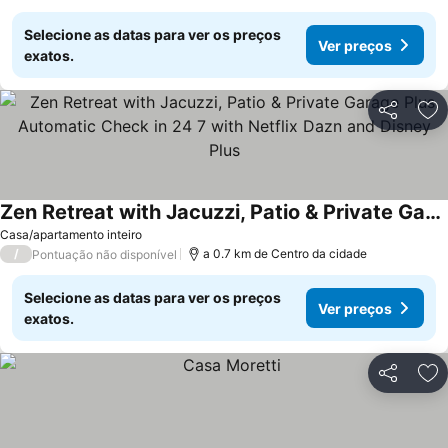
Selecione as datas para ver os preços
Ver preços
exatos.
Partilhar
Ad
Zen Retreat with Jacuzzi, Patio & Private Garage Plus Automatic Check in 24 7 with Netflix Dazn and Disney Plus
Casa/apartamento inteiro
/
a 0.7 km de Centro da cidade
Pontuação não disponível
Selecione as datas para ver os preços
Ver preços
exatos.
Partilhar
Ad