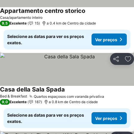
Appartamento centro storico
Casa/apartamento inteiro
9,5
Excelente
15
a 0.4 km de Centro da cidade
Selecione as datas para ver os preços
Ver preços
exatos.
Partilhar
Ad
Casa della Sala Spada
Bed & Breakfast
Quartos espaçosos com varanda privativa
9,0
Excelente
187
a 0.8 km de Centro da cidade
Selecione as datas para ver os preços
Ver preços
exatos.