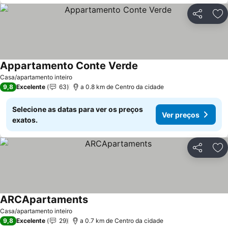
Partilhar
Ad
Appartamento Conte Verde
Casa/apartamento inteiro
9,8
Excelente
63
a 0.8 km de Centro da cidade
Selecione as datas para ver os preços
Ver preços
exatos.
Partilhar
Ad
ARCApartaments
Casa/apartamento inteiro
9,8
Excelente
29
a 0.7 km de Centro da cidade