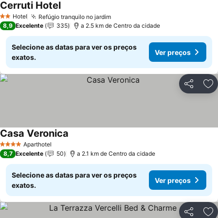
Cerruti Hotel
Hotel
Refúgio tranquilo no jardim
2 Estrelas
8,9
Excelente
335
a 2.5 km de Centro da cidade
Selecione as datas para ver os preços
Ver preços
exatos.
Partilhar
Ad
Casa Veronica
Aparthotel
4 Estrelas
8,7
Excelente
50
a 2.1 km de Centro da cidade
Selecione as datas para ver os preços
Ver preços
exatos.
Partilhar
Ad