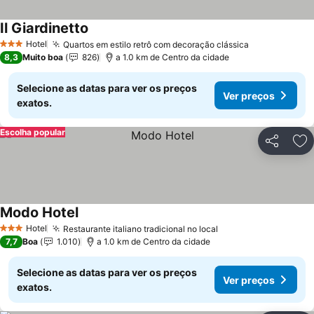
Il Giardinetto
Hotel
Quartos em estilo retrô com decoração clássica
3 Estrelas
8,3
Muito boa
826
a 1.0 km de Centro da cidade
Selecione as datas para ver os preços
Ver preços
exatos.
Escolha popular
Partilhar
Ad
Modo Hotel
Hotel
Restaurante italiano tradicional no local
3 Estrelas
7,7
Boa
1.010
a 1.0 km de Centro da cidade
Selecione as datas para ver os preços
Ver preços
exatos.