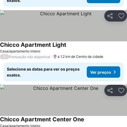
exatos.
Partilhar
Ad
Chicco Apartment Light
Casa/apartamento inteiro
/
a 1.2 km de Centro da cidade
Pontuação não disponível
Selecione as datas para ver os preços
Ver preços
exatos.
Partilhar
Ad
Chicco Apartment Center One
Casa/apartamento inteiro