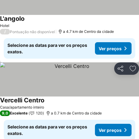
L'angolo
Hotel
/
a 4.7 km de Centro da cidade
Pontuação não disponível
Selecione as datas para ver os preços
Ver preços
exatos.
Partilhar
Ad
Vercelli Centro
Casa/apartamento inteiro
9,0
Excelente
120
a 0.7 km de Centro da cidade
Selecione as datas para ver os preços
Ver preços
exatos.