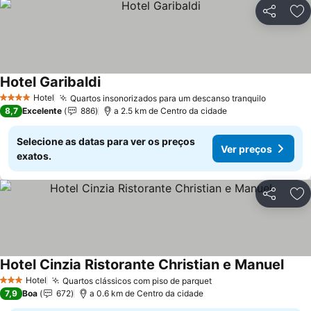
Partilhar
Ad
Hotel Garibaldi
Hotel
Quartos insonorizados para um descanso tranquilo
4 Estrelas
8,7
Excelente
886
a 2.5 km de Centro da cidade
Selecione as datas para ver os preços
Ver preços
exatos.
Partilhar
Ad
Hotel Cinzia Ristorante Christian e Manuel
Hotel
Quartos clássicos com piso de parquet
3 Estrelas
7,9
Boa
672
a 0.6 km de Centro da cidade