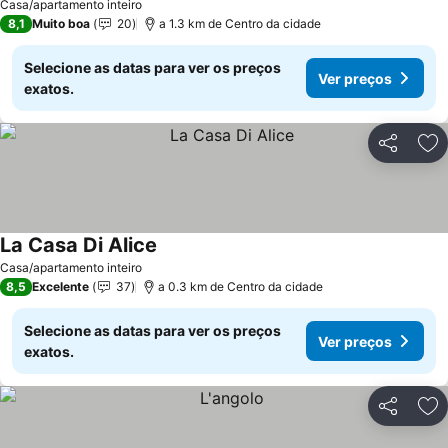
Casa/apartamento inteiro
8,1
Muito boa
20
a 1.3 km de Centro da cidade
Selecione as datas para ver os preços
Ver preços
exatos.
Partilhar
Ad
La Casa Di Alice
Casa/apartamento inteiro
8,5
Excelente
37
a 0.3 km de Centro da cidade
Selecione as datas para ver os preços
Ver preços
exatos.
Partilhar
Ad