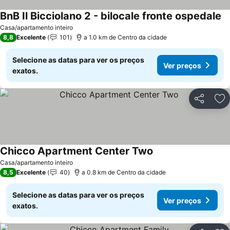
BnB Il Bicciolano 2 - bilocale fronte ospedale
Casa/apartamento inteiro
8,8
Excelente
101
a 1.0 km de Centro da cidade
Selecione as datas para ver os preços
Ver preços
exatos.
Partilhar
Ad
Chicco Apartment Center Two
Casa/apartamento inteiro
8,5
Excelente
40
a 0.8 km de Centro da cidade
Selecione as datas para ver os preços
Ver preços
exatos.