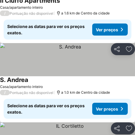
Il Ciuffo Apartments
Casa/apartamento inteiro
/
a 1.6 km de Centro da cidade
Pontuação não disponível
Selecione as datas para ver os preços
Ver preços
exatos.
Partilhar
Ad
S. Andrea
Casa/apartamento inteiro
/
a 1.0 km de Centro da cidade
Pontuação não disponível
Selecione as datas para ver os preços
Ver preços
exatos.
Partilhar
Ad