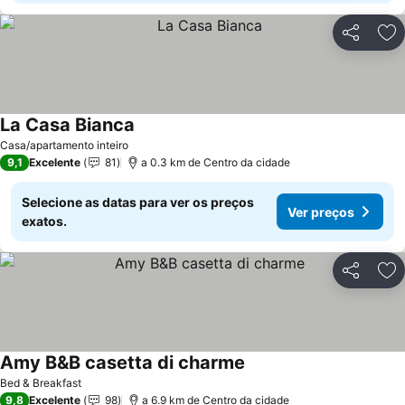
Partilhar
Ad
La Casa Bianca
Casa/apartamento inteiro
9,1
Excelente
81
a 0.3 km de Centro da cidade
Selecione as datas para ver os preços
Ver preços
exatos.
Partilhar
Ad
Amy B&B casetta di charme
Bed & Breakfast
9,8
Excelente
98
a 6.9 km de Centro da cidade