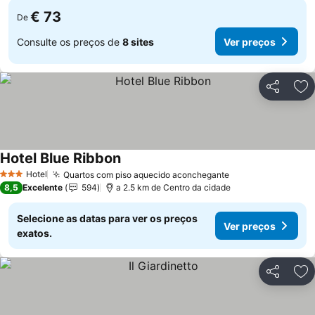
€ 73
De
Consulte os preços de
8 sites
Ver preços
Partilhar
Ad
Hotel Blue Ribbon
Hotel
Quartos com piso aquecido aconchegante
3 Estrelas
8,5
Excelente
594
a 2.5 km de Centro da cidade
Selecione as datas para ver os preços
Ver preços
exatos.
Partilhar
Ad