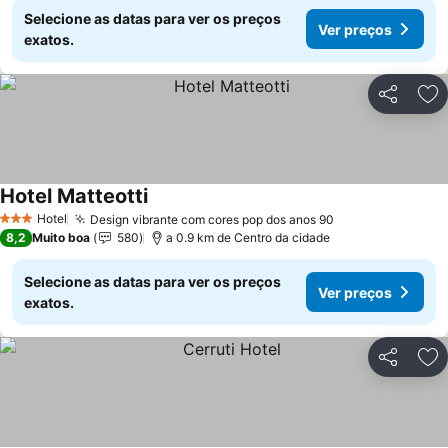
Selecione as datas para ver os preços
Ver preços
exatos.
Partilhar
Ad
Hotel Matteotti
Hotel
Design vibrante com cores pop dos anos 90
3 Estrelas
8,2
Muito boa
580
a 0.9 km de Centro da cidade
Selecione as datas para ver os preços
Ver preços
exatos.
Partilhar
Ad