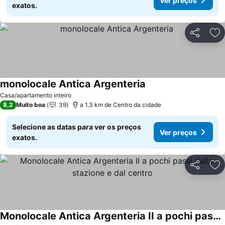
Ver preços
exatos.
Partilhar
Ad
monolocale Antica Argenteria
Casa/apartamento inteiro
8,2
Muito boa
39
a 1.3 km de Centro da cidade
Selecione as datas para ver os preços
Ver preços
exatos.
Partilhar
Ad
Monolocale Antica Argenteria II a pochi passi dalla stazione e dal centro