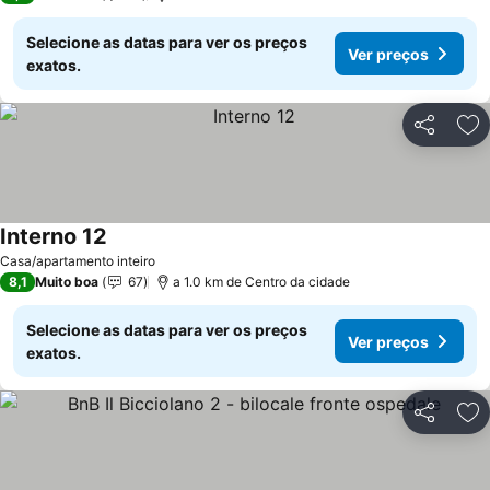
Selecione as datas para ver os preços
Ver preços
exatos.
Partilhar
Ad
Interno 12
Casa/apartamento inteiro
8,1
Muito boa
67
a 1.0 km de Centro da cidade
Selecione as datas para ver os preços
Ver preços
exatos.
Partilhar
Ad