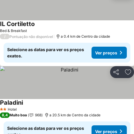
IL Cortiletto
Bed & Breakfast
/
a 0.4 km de Centro da cidade
Pontuação não disponível
Selecione as datas para ver os preços
Ver preços
exatos.
Partilhar
Ad
Paladini
Hotel
2 Estrelas
8,4
Muito boa
968
a 20.5 km de Centro da cidade
Selecione as datas para ver os preços
Ver preços