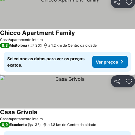
Partilhar
Ad
Chicco Apartment Family
Casa/apartamento inteiro
8,3
Muito boa
30
a 1.2 km de Centro da cidade
Selecione as datas para ver os preços
Ver preços
exatos.
Partilhar
Ad
Casa Grivola
Casa/apartamento inteiro
8,9
Excelente
35
a 1.8 km de Centro da cidade