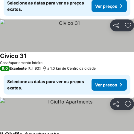
Selecione as datas para ver os preços
Ver preços
exatos.
Partilhar
Ad
Civico 31
Casa/apartamento inteiro
9,0
Excelente
93
a 1.0 km de Centro da cidade
Selecione as datas para ver os preços
Ver preços
exatos.
Partilhar
Ad