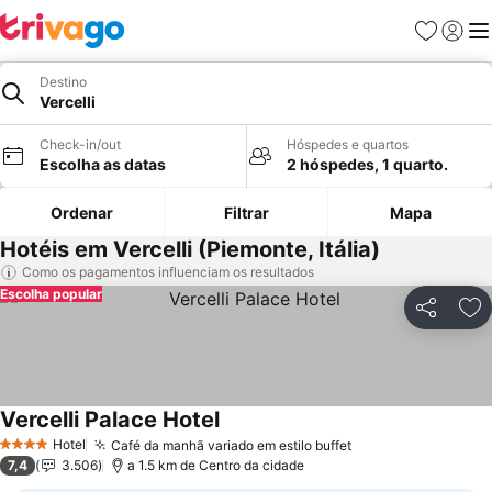
Favoritos
Iniciar
Me
Destino
Vercelli
Check-in/out
Hóspedes e quartos
Escolha as datas
2 hóspedes, 1 quarto.
Ordenar
Filtrar
Mapa
Hotéis em Vercelli (Piemonte, Itália)
Como os pagamentos influenciam os resultados
Escolha popular
Partilhar
Ad
Vercelli Palace Hotel
Hotel
Café da manhã variado em estilo buffet
4 Estrelas
7,4
3.506
a 1.5 km de Centro da cidade