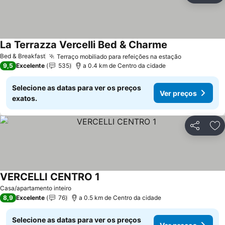
La Terrazza Vercelli Bed & Charme
Bed & Breakfast
Terraço mobiliado para refeições na estação
9,5
Excelente
535
a 0.4 km de Centro da cidade
Selecione as datas para ver os preços
Ver preços
exatos.
Partilhar
Ad
VERCELLI CENTRO 1
Casa/apartamento inteiro
8,9
Excelente
76
a 0.5 km de Centro da cidade
Selecione as datas para ver os preços