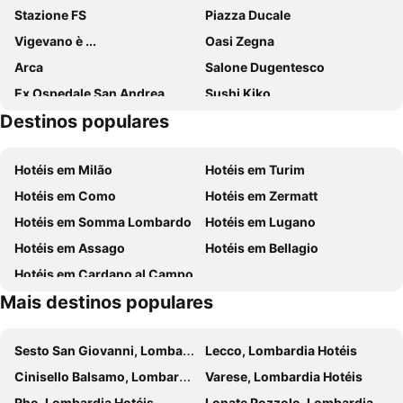
Stazione FS
Piazza Ducale
Vigevano è ...
Oasi Zegna
Arca
Salone Dugentesco
Ex Ospedale San Andrea
Sushi Kiko
Destinos populares
Chiesa Parrocchiale di San Colombano
Vicolungo Outlet
Ondaland
Teatro Coccia
Hotéis em Milão
Hotéis em Turim
Broletto
Castello di Piovera
Hotéis em Como
Hotéis em Zermatt
Bielmonte
Family Park
Hotéis em Somma Lombardo
Hotéis em Lugano
Parco naturale di interesse provinciale del Lago di Candia
Santuario di Oropa
Hotéis em Assago
Hotéis em Bellagio
Lago Sirio
Hotéis em Cardano al Campo
Mais destinos populares
Sesto San Giovanni, Lombardia Hotéis
Lecco, Lombardia Hotéis
Cinisello Balsamo, Lombardia Hotéis
Varese, Lombardia Hotéis
Rho, Lombardia Hotéis
Lonate Pozzolo, Lombardia Hotéis