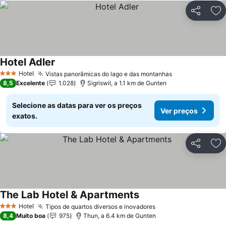
Partilhar
Ad
Hotel Adler
Hotel
Vistas panorâmicas do lago e das montanhas
3 Estrelas
8,5
Excelente
1.028
Sigriswil, a 1.1 km de Gunten
Selecione as datas para ver os preços
Ver preços
exatos.
Partilhar
Ad
The Lab Hotel & Apartments
Hotel
Tipos de quartos diversos e inovadores
3 Estrelas
8,4
Muito boa
975
Thun, a 6.4 km de Gunten