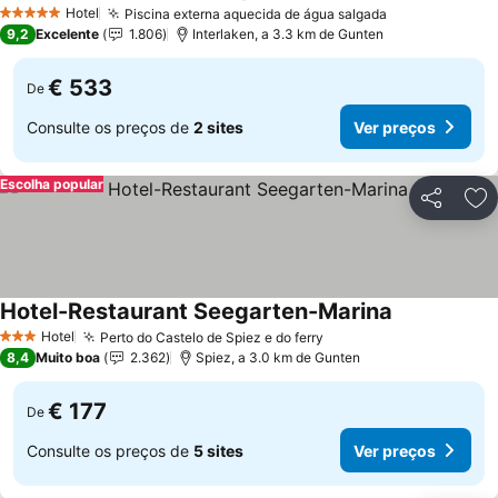
Hotel
Piscina externa aquecida de água salgada
5 Estrelas
9,2
Excelente
1.806
Interlaken, a 3.3 km de Gunten
€ 533
De
Consulte os preços de
2 sites
Ver preços
Escolha popular
Partilhar
Ad
Hotel-Restaurant Seegarten-Marina
Hotel
Perto do Castelo de Spiez e do ferry
3 Estrelas
8,4
Muito boa
2.362
Spiez, a 3.0 km de Gunten
€ 177
De
Consulte os preços de
5 sites
Ver preços