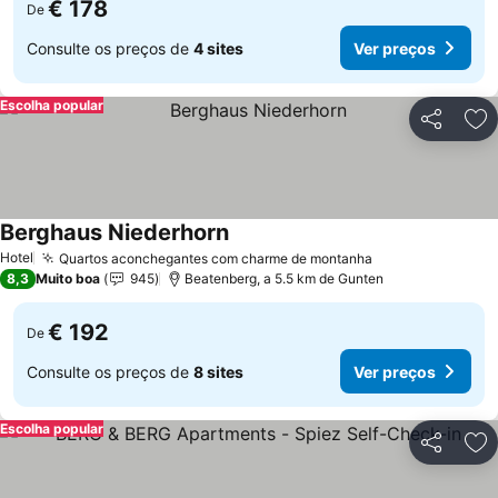
€ 178
De
Consulte os preços de
4 sites
Ver preços
Escolha popular
Partilhar
Ad
Berghaus Niederhorn
Hotel
Quartos aconchegantes com charme de montanha
8,3
Muito boa
945
Beatenberg, a 5.5 km de Gunten
€ 192
De
Consulte os preços de
8 sites
Ver preços
Escolha popular
Partilhar
Ad