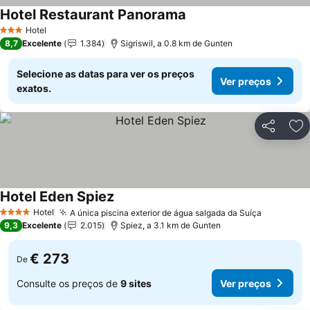
Hotel Restaurant Panorama
Hotel
3 Estrelas
8,7
Excelente
1.384
Sigriswil, a 0.8 km de Gunten
Selecione as datas para ver os preços
Ver preços
exatos.
Partilhar
Ad
Hotel Eden Spiez
Hotel
A única piscina exterior de água salgada da Suíça
4 Estrelas
9,3
Excelente
2.015
Spiez, a 3.1 km de Gunten
€ 273
De
Consulte os preços de
9 sites
Ver preços