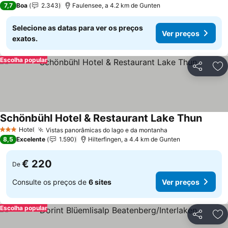
7,7
Boa
2.343
Faulensee, a 4.2 km de Gunten
Selecione as datas para ver os preços
Ver preços
exatos.
Escolha popular
Partilhar
Ad
Schönbühl Hotel & Restaurant Lake Thun
Hotel
Vistas panorâmicas do lago e da montanha
3 Estrelas
8,5
Excelente
1.590
Hilterfingen, a 4.4 km de Gunten
€ 220
De
Consulte os preços de
6 sites
Ver preços
Escolha popular
Partilhar
Ad