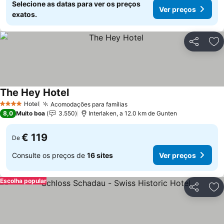
Selecione as datas para ver os preços
Ver preços
exatos.
Partilhar
Ad
The Hey Hotel
Hotel
Acomodações para famílias
4 Estrelas
8,0
Muito boa
3.550
Interlaken, a 12.0 km de Gunten
€ 119
De
Consulte os preços de
16 sites
Ver preços
Escolha popular
Partilhar
Ad