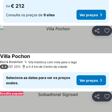
€ 212
De
Consulte os preços de
9 sites
Ver preços
Partilhar
Ad
Villa Pochon
Bed & Breakfast
Vila histórica com vista para o lago
6,3
231
a 0.4 km de Centro da cidade
Selecione as datas para ver os preços
Ver preços
exatos.
Escolha popular
Partilhar
Ad