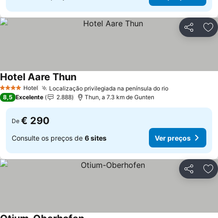
Partilhar
Ad
Hotel Aare Thun
Hotel
Localização privilegiada na península do rio
4 Estrelas
8,5
Excelente
2.888
Thun, a 7.3 km de Gunten
€ 290
De
Consulte os preços de
6 sites
Ver preços
Partilhar
Ad