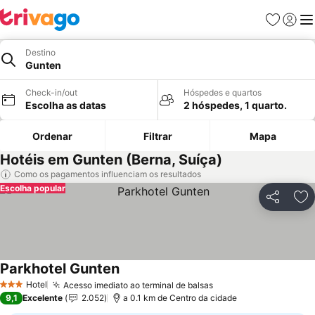
Favoritos
Iniciar
Me
Destino
Gunten
Check-in/out
Hóspedes e quartos
Escolha as datas
2 hóspedes, 1 quarto.
Ordenar
Filtrar
Mapa
Hotéis em Gunten (Berna, Suíça)
Como os pagamentos influenciam os resultados
Escolha popular
Partilhar
Ad
Parkhotel Gunten
Hotel
Acesso imediato ao terminal de balsas
3 Estrelas
9,1
Excelente
2.052
a 0.1 km de Centro da cidade