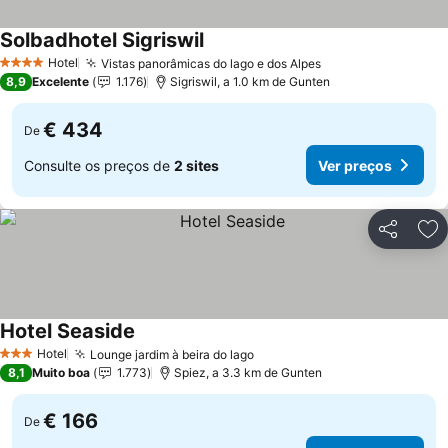
Solbadhotel Sigriswil
Hotel
Vistas panorâmicas do lago e dos Alpes
4 Estrelas
8,9
Excelente
1.176
Sigriswil, a 1.0 km de Gunten
€ 434
De
Consulte os preços de
2 sites
Ver preços
Partilhar
Ad
Hotel Seaside
Hotel
Lounge jardim à beira do lago
3 Estrelas
8,1
Muito boa
1.773
Spiez, a 3.3 km de Gunten
€ 166
De