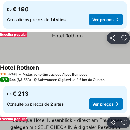
€ 190
De
Consulte os preços de
14 sites
Ver preços
Escolha popular
Partilhar
Ad
Hotel Rothorn
Hotel
Vistas panorâmicas dos Alpes Berneses
2 Estrelas
7,7
Boa
553
Schwanden Sigriswil, a 2.6 km de Gunten
€ 213
De
Consulte os preços de
2 sites
Ver preços
Escolha popular
Partilhar
Ad