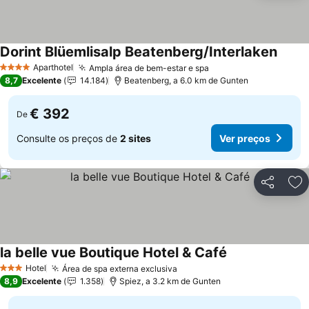
Dorint Blüemlisalp Beatenberg/Interlaken
Aparthotel
Ampla área de bem-estar e spa
4 Estrelas
8,7
Excelente
14.184
Beatenberg, a 6.0 km de Gunten
€ 392
De
Consulte os preços de
2 sites
Ver preços
Partilhar
Ad
la belle vue Boutique Hotel & Café
Hotel
Área de spa externa exclusiva
3 Estrelas
8,9
Excelente
1.358
Spiez, a 3.2 km de Gunten