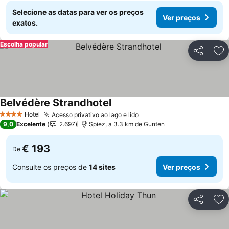
Selecione as datas para ver os preços
Ver preços
exatos.
Escolha popular
Partilhar
Ad
Belvédère Strandhotel
Hotel
Acesso privativo ao lago e lido
4 Estrelas
9,0
Excelente
2.697
Spiez, a 3.3 km de Gunten
€ 193
De
Consulte os preços de
14 sites
Ver preços
Partilhar
Ad