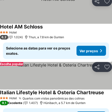
Partilhar
Ad
Hotel AM Schloss
Hotel
3 Estrelas
6,2
1.024
Thun, a 7.8 km de Gunten
Selecione as datas para ver os preços
Ver preços
exatos.
Escolha popular
Partilhar
Ad
Italian Lifestyle Hotel & Osteria Chartreuse
Hotel
Quartos com vistas panorâmicas das colinas
3 Estrelas
9,1
Excelente
1.407
Hünibach, a 5.7 km de Gunten