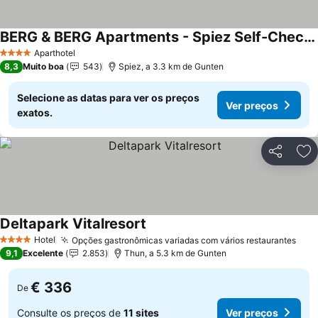
BERG & BERG Apartments - Spiez Self-Check-in
Aparthotel
4 Estrelas
8,3
Muito boa
543
Spiez, a 3.3 km de Gunten
Selecione as datas para ver os preços
Ver preços
exatos.
Partilhar
Ad
Deltapark Vitalresort
Hotel
Opções gastronômicas variadas com vários restaurantes
4 Estrelas
9,1
Excelente
2.853
Thun, a 5.3 km de Gunten
€ 336
De
Consulte os preços de
11 sites
Ver preços