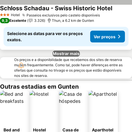
Schloss Schadau - Swiss Historic Hotel
Hotel
Passeios exclusivos pelo castelo disponíveis
3 Estrelas
9,3
Excelente
3.326
Thun, a 6.2 km de Gunten
Selecione as datas para ver os preços
Ver preços
exatos.
Mostrar mais
Os preços e a disponibilidade que recebemos dos sites de reserva
mudam frequentemente. Como tal, pode haver diferenças entre as
ofertas que consulta no trivago e os preços que estão disponíveis
nos sites de reserva.
Outras estadias em Gunten
Bed and
Hostel
Casa de
Aparthotel