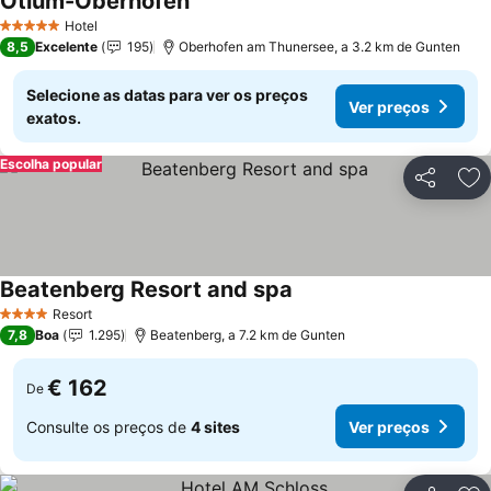
Otium-Oberhofen
Hotel
5 Estrelas
8,5
Excelente
195
Oberhofen am Thunersee, a 3.2 km de Gunten
Selecione as datas para ver os preços
Ver preços
exatos.
Escolha popular
Partilhar
Ad
Beatenberg Resort and spa
Resort
4 Estrelas
7,8
Boa
1.295
Beatenberg, a 7.2 km de Gunten
€ 162
De
Consulte os preços de
4 sites
Ver preços