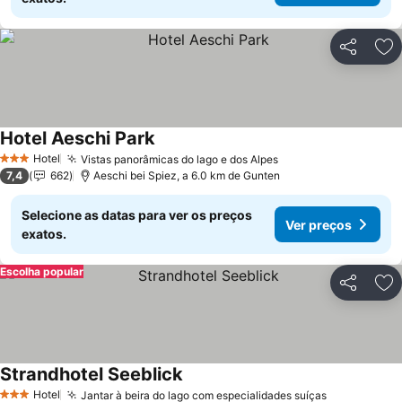
Partilhar
Ad
Hotel Aeschi Park
Hotel
Vistas panorâmicas do lago e dos Alpes
3 Estrelas
7,4
662
Aeschi bei Spiez, a 6.0 km de Gunten
Selecione as datas para ver os preços
Ver preços
exatos.
Escolha popular
Partilhar
Ad
Strandhotel Seeblick
Hotel
Jantar à beira do lago com especialidades suíças
3 Estrelas