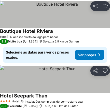
Partilhar
Ad
Boutique Hotel Riviera
Hotel
Acesso direto ao lago para nadar
8,2
Muito boa
1.364
Spiez, a 2.9 km de Gunten
Selecione as datas para ver os preços
Ver preços
exatos.
Partilhar
Ad
Hotel Seepark Thun
Hotel
Instalações completas de bem-estar e spa
4 Estrelas
8,5
Excelente
2.057
Thun, a 6.3 km de Gunten