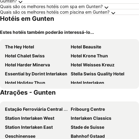
Gunten?
Quais são os melhores hotéis com spa em Gunten?
Quais são os melhores hotéis com piscina em Gunten?
Hotéis em Gunten
Estes hotéis também poderão interessá-lo...
The Hey Hotel
Hotel Beausite
Hotel Chalet Swiss
Hotel Krone Thun
Hotel Harder Minerva
Hotel Weisses Kreuz
Essential by Dorint Interlaken
Stella Swiss Quality Hotel
Hotel Holiday Thun
Hotel Interlaken
Atrações - Gunten
Hotel Crystal
Jungfrau Hotel
Hotel Toscana
Hotel Tell and Apartments
Estação Ferroviária Central de Berna
Fribourg Centre
Hotel Du Lac
Historisches Hotel Bären
Station Interlaken West
Interlaken Classics
Hotel Central Continental
Hotel Berghof Amaranth
Station Interlaken East
Stade de Suisse
Alpina Boutique Hotel Interlaken - Ringgenberg - Adults only !
Hotel Bernerhof
Oeschinensee
Bahnhof Gstaad
Waldhotel Unspunnen
Mattenhof Resort