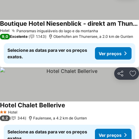
Boutique Hotel Niesenblick - direkt am Thunersee gelegen mit SELF CHECK IN & digitaler Rezeption
Hotel
Panoramas inigualáveis do lago e da montanha
9,0
Excelente
1.143
Oberhofen am Thunersee, a 2.0 km de Gunten
Selecione as datas para ver os preços
Ver preços
exatos.
Partilhar
Ad
Hotel Chalet Bellerive
Hotel
2 Estrelas
6,2
344
Faulensee, a 4.2 km de Gunten
Selecione as datas para ver os preços
Ver preços
exatos.