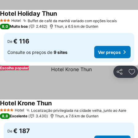
Hotel Holiday Thun
Hotel
Buffet de café da manhã variado com opções locais
3 Estrelas
8,0
Muito boa
2.462
Thun, a 6.5 km de Gunten
€ 116
De
Consulte os preços de
9 sites
Ver preços
Escolha popular
Partilhar
Ad
Hotel Krone Thun
Hotel
Localização privilegiada na cidade velha, junto ao Aare
4 Estrelas
8,8
Excelente
3.430
Thun, a 7.6 km de Gunten
€ 187
De