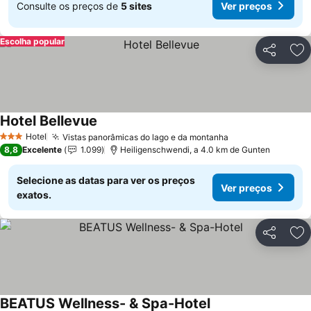
Consulte os preços de
5 sites
Ver preços
Escolha popular
Partilhar
Ad
Hotel Bellevue
Hotel
Vistas panorâmicas do lago e da montanha
3 Estrelas
8,8
Excelente
1.099
Heiligenschwendi, a 4.0 km de Gunten
Selecione as datas para ver os preços
Ver preços
exatos.
Partilhar
Ad
BEATUS Wellness- & Spa-Hotel