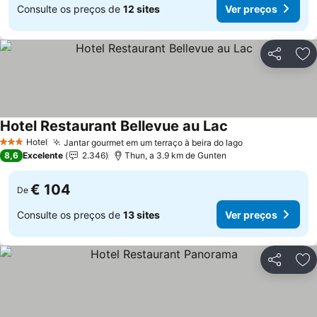
Consulte os preços de
12 sites
Ver preços
Partilhar
Ad
Hotel Restaurant Bellevue au Lac
Hotel
Jantar gourmet em um terraço à beira do lago
3 Estrelas
8,6
Excelente
2.346
Thun, a 3.9 km de Gunten
€ 104
De
Consulte os preços de
13 sites
Ver preços
Partilhar
Ad