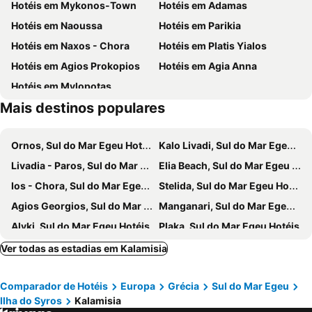
Hotéis em Mykonos-Town
Hotéis em Adamas
Traditional Settlement of Mykonos
Mylos
Hotéis em Naoussa
Hotéis em Parikia
Elia
Chalandriani
Hotéis em Naxos - Chora
Hotéis em Platis Yialos
1. Antanaklasis Music Festival Mykonos
Marco Polo
Hotéis em Agios Prokopios
Hotéis em Agia Anna
Grammata Beach
Neorio
Hotéis em Mylopotas
Syros
Saint Nicholas Church
Mais destinos populares
Azolimnos
Cityhall
Petrino
Traditional Settlement of Ermoupolis
Ornos, Sul do Mar Egeu Hotéis
Kalo Livadi, Sul do Mar Egeu Hotéis
Naos ton Diliion - Megas Naos
Museu Marítimo do Egeu
Livadia - Paros, Sul do Mar Egeu Hotéis
Elia Beach, Sul do Mar Egeu Hotéis
Vaporia
Road of Megalochari
Ios - Chora, Sul do Mar Egeu Hotéis
Stelida, Sul do Mar Egeu Hotéis
Loutra Port - Kythnos
Ftelia
Agios Georgios, Sul do Mar Egeu Hotéis
Manganari, Sul do Mar Egeu Hotéis
Syneti
Cyclades Olive Museum
Alyki, Sul do Mar Egeu Hotéis
Plaka, Sul do Mar Egeu Hotéis
Agios Stefanos, Sul do Mar Egeu Hotéis
Ano Mera, Sul do Mar Egeu Hotéis
Ver todas as estadias em Kalamisia
Agios Ioannis, Sul do Mar Egeu Hotéis
Piso Livadi, Sul do Mar Egeu Hotéis
Comparador de Hotéis
Europa
Grécia
Sul do Mar Egeu
Tourlos, Sul do Mar Egeu Hotéis
Triovasalos, Sul do Mar Egeu Hotéis
Ilha do Syros
Kalamisia
Choulakia, Sul do Mar Egeu Hotéis
Chrissi Akti, Sul do Mar Egeu Hotéis