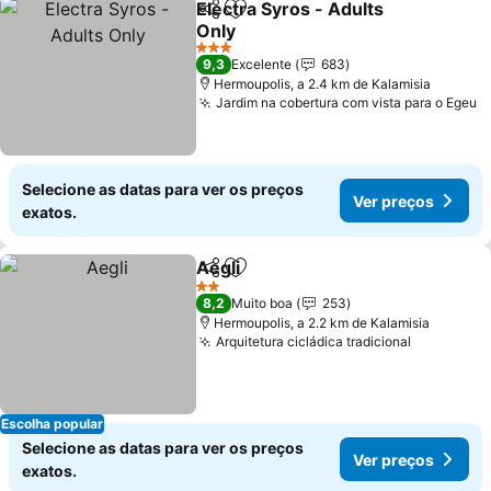
Electra Syros - Adults
Partilhar
Adicionar aos favoritos
Only
3 Estrelas
9,3
Excelente
683
Hermoupolis, a 2.4 km de Kalamisia
Jardim na cobertura com vista para o Egeu
Selecione as datas para ver os preços
Ver preços
exatos.
Aegli
Partilhar
Adicionar aos favoritos
2 Estrelas
8,2
Muito boa
253
Hermoupolis, a 2.2 km de Kalamisia
Arquitetura cicládica tradicional
Escolha popular
Selecione as datas para ver os preços
Ver preços
exatos.