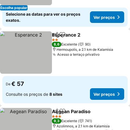
Escolha popular
Selecione as datas para ver os preços
Ver preços
exatos.
Esperance 2
Partilhar
Adicionar aos favoritos
2 Estrelas
8,6
Excelente
90
Hermoupolis, a 2.1 km de Kalamisia
Acesso a terraço privativo
€ 57
De
Consulte os preços de
8 sites
Ver preços
Aegean Paradiso
Partilhar
Adicionar aos favoritos
3 Estrelas
9,3
Excelente
741
Azolimnos, a 2.1 km de Kalamisia