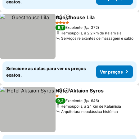
exatos.
Guesthouse Lila
Partilhar
Adicionar aos favoritos
4 Estrelas
9,7
Excelente
372
Hermoupolis, a 2.2 km de Kalamisia
Serviços relaxantes de massagem e salão
Selecione as datas para ver os preços
Ver preços
exatos.
Hotel Aktaion Syros
Partilhar
Adicionar aos favoritos
1 Estrelas
9,2
Excelente
646
Hermoupolis, a 2.1 km de Kalamisia
Arquitetura neoclássica histórica