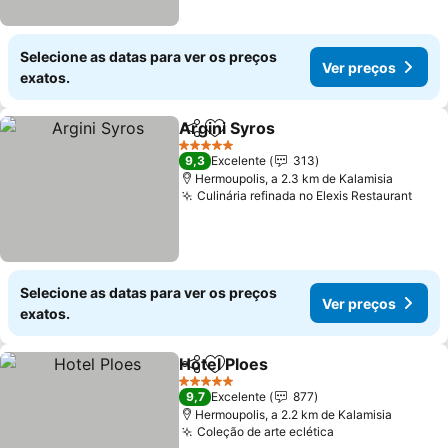
Selecione as datas para ver os preços
Ver preços
exatos.
Argini Syros
Partilhar
Adicionar aos favoritos
5 Estrelas
9,3
Excelente
313
Hermoupolis, a 2.3 km de Kalamisia
Culinária refinada no Elexis Restaurant
Selecione as datas para ver os preços
Ver preços
exatos.
Hotel Ploes
Partilhar
Adicionar aos favoritos
5 Estrelas
9,7
Excelente
877
Hermoupolis, a 2.2 km de Kalamisia
Coleção de arte eclética