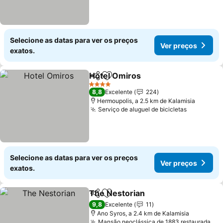
Selecione as datas para ver os preços
Ver preços
exatos.
Hotel Omiros
Partilhar
Adicionar aos favoritos
4 Estrelas
8,8
Excelente
224
Hermoupolis, a 2.5 km de Kalamisia
Serviço de aluguel de bicicletas
Selecione as datas para ver os preços
Ver preços
exatos.
The Nestorian
Partilhar
Adicionar aos favoritos
9,8
Excelente
11
Ano Syros, a 2.4 km de Kalamisia
Mansão neoclássica de 1883 restaurada