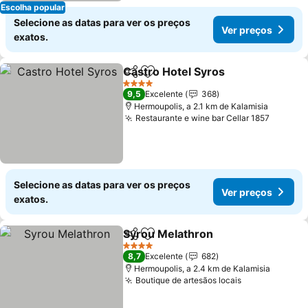
Escolha popular
Selecione as datas para ver os preços
Ver preços
exatos.
Castro Hotel Syros
Partilhar
Adicionar aos favoritos
4 Estrelas
9,5
Excelente
368
Hermoupolis, a 2.1 km de Kalamisia
Restaurante e wine bar Cellar 1857
Selecione as datas para ver os preços
Ver preços
exatos.
Syrou Melathron
Partilhar
Adicionar aos favoritos
4 Estrelas
8,7
Excelente
682
Hermoupolis, a 2.4 km de Kalamisia
Boutique de artesãos locais