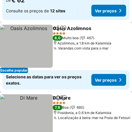
€ 62
De
Consulte os preços de
12 sites
Ver preços
Oasis Azolimnos
Partilhar
Adicionar aos favoritos
4 Estrelas
8,0
Muito boa
467
Azolimnos, a 1.8 km de Kalamisia
Varandas com vista para o mar
Escolha popular
Selecione as datas para ver os preços
Ver preços
exatos.
Di Mare
Partilhar
Adicionar aos favoritos
4 Estrelas
7,9
Boa
660
Posidonia, a 0.6 km de Kalamisia
Localização à beira-mar na Praia de Fetouri