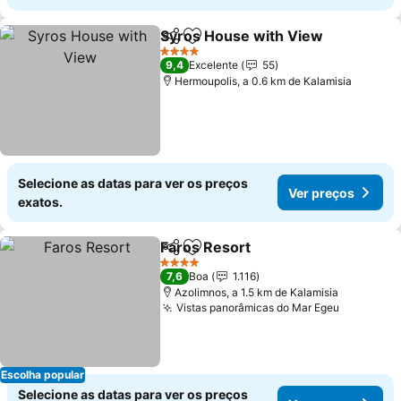
Syros House with View
Partilhar
Adicionar aos favoritos
4 Estrelas
9,4
Excelente
55
Hermoupolis, a 0.6 km de Kalamisia
Selecione as datas para ver os preços
Ver preços
exatos.
Faros Resort
Partilhar
Adicionar aos favoritos
4 Estrelas
7,6
Boa
1.116
Azolimnos, a 1.5 km de Kalamisia
Vistas panorâmicas do Mar Egeu
Escolha popular
Selecione as datas para ver os preços