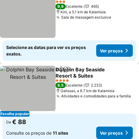
3 Estrelas
9,9
Excelente
465
Kini, a 5.1 km de Kalamisia
Sala de massagem exclusiva
Selecione as datas para ver os preços
Ver preços
exatos.
Dolphin Bay Seaside
Partilhar
Adicionar aos favoritos
Resort & Suites
4 Estrelas
8,5
Excelente
2.232
Galissas, a 6.7 km de Kalamisia
Atividades e comodidades para a família
Escolha popular
€ 88
De
Consulte os preços de
11 sites
Ver preços