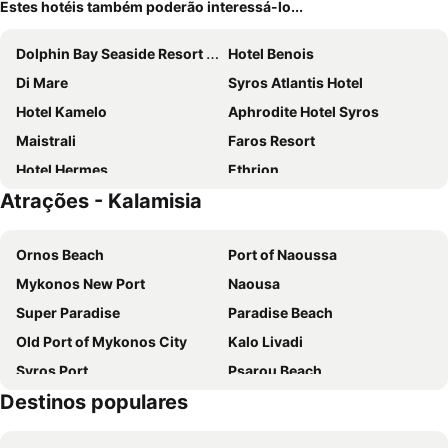
Estes hotéis também poderão interessá-lo...
Dolphin Bay Seaside Resort & Suites
Hotel Benois
Di Mare
Syros Atlantis Hotel
Hotel Kamelo
Aphrodite Hotel Syros
Maistrali
Faros Resort
Hotel Hermes
Ethrion
Atrações - Kalamisia
Diana
Arion Luxury Rooms and Suites
Ornos Beach
Port of Naoussa
Mykonos New Port
Naousa
Super Paradise
Paradise Beach
Old Port of Mykonos City
Kalo Livadi
Syros Port
Psarou Beach
Destinos populares
Mykonos Island National Airport
Paranga Beach
Punda Beach Club
Agia Thalassa