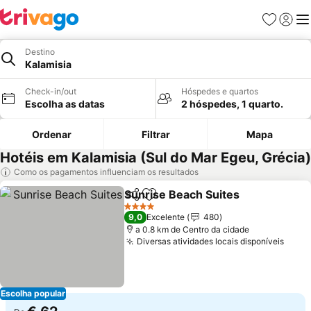
Favoritos
Iniciar
Me
Destino
Kalamisia
Check-in/out
Hóspedes e quartos
Escolha as datas
2 hóspedes, 1 quarto.
Ordenar
Filtrar
Mapa
Hotéis em Kalamisia (Sul do Mar Egeu, Grécia)
Como os pagamentos influenciam os resultados
Sunrise Beach Suites
Partilhar
Adicionar aos favoritos
4 Estrelas
9,0
Excelente
480
a 0.8 km de Centro da cidade
Diversas atividades locais disponíveis
Escolha popular