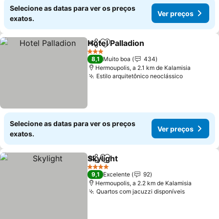
Selecione as datas para ver os preços
Ver preços
exatos.
Hotel Palladion
Partilhar
Adicionar aos favoritos
3 Estrelas
8,1
Muito boa
434
Hermoupolis, a 2.1 km de Kalamisia
Estilo arquitetônico neoclássico
Selecione as datas para ver os preços
Ver preços
exatos.
Skylight
Partilhar
Adicionar aos favoritos
4 Estrelas
9,1
Excelente
92
Hermoupolis, a 2.2 km de Kalamisia
Quartos com jacuzzi disponíveis