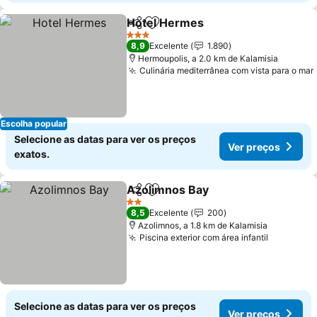
Hotel Hermes
Partilhar
Adicionar aos favoritos
3 Estrelas
8,9
Excelente
1.890
Hermoupolis, a 2.0 km de Kalamisia
Culinária mediterrânea com vista para o mar
Escolha popular
Selecione as datas para ver os preços
Ver preços
exatos.
Azolimnos Bay
Partilhar
Adicionar aos favoritos
2 Estrelas
8,5
Excelente
200
Azolimnos, a 1.8 km de Kalamisia
Piscina exterior com área infantil
Selecione as datas para ver os preços
Ver preços