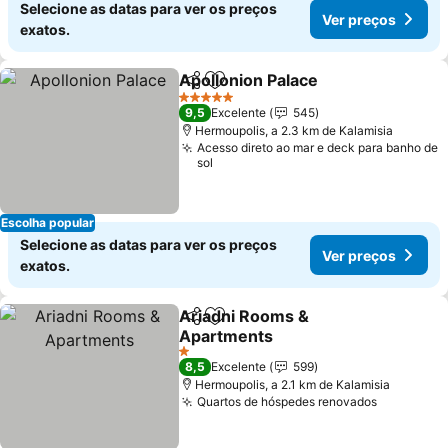
Selecione as datas para ver os preços
Ver preços
exatos.
Apollonion Palace
Partilhar
Adicionar aos favoritos
5 Estrelas
9,5
Excelente
545
Hermoupolis, a 2.3 km de Kalamisia
Acesso direto ao mar e deck para banho de
sol
Escolha popular
Selecione as datas para ver os preços
Ver preços
exatos.
Ariadni Rooms &
Partilhar
Adicionar aos favoritos
Apartments
1 Estrelas
8,5
Excelente
599
Hermoupolis, a 2.1 km de Kalamisia
Quartos de hóspedes renovados