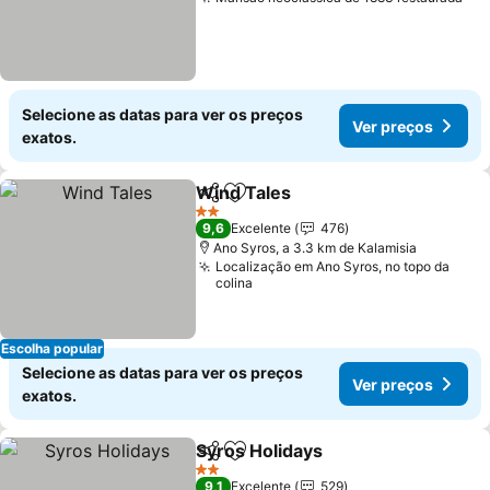
Selecione as datas para ver os preços
Ver preços
exatos.
Wind Tales
Partilhar
Adicionar aos favoritos
2 Estrelas
9,6
Excelente
476
Ano Syros, a 3.3 km de Kalamisia
Localização em Ano Syros, no topo da
colina
Escolha popular
Selecione as datas para ver os preços
Ver preços
exatos.
Syros Holidays
Partilhar
Adicionar aos favoritos
2 Estrelas
9,1
Excelente
529