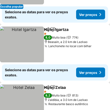
Escolha popular
Selecione as datas para ver os preços
Ver preços
exatos.
Hotel Igartza
Partilhar
Adicionar aos favoritos
1 Estrelas
8,0
Muito boa
774
Beasain, a 2.0 km de Lazkao
Lanchonete no local com bilhar
Selecione as datas para ver os preços
Ver preços
exatos.
Hotel Zelaa
Partilhar
Adicionar aos favoritos
1 Estrelas
8,2
Muito boa
813
Zaldibia, a 3.0 km de Lazkao
Restaurante basco autêntico