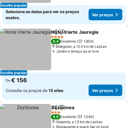
Escolha popular
Selecione as datas para ver os preços
Ver preços
exatos.
Hotel Iriarte Jauregia
Partilhar
Adicionar aos favoritos
4 Estrelas
9,4
Excelente
1.800
Bidegoian, a 12.0 km de Lazkao
Jardim e terraço ao ar livre
Escolha popular
€ 156
De
Consulte os preços de
15 sites
Ver preços
Zezilionea
Partilhar
Adicionar aos favoritos
3 Estrelas
9,0
Excelente
1.040
Olaberría, a 1.5 km de Lazkao
Restaurante e snack bar no local