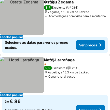
Ostatu Zegama
Partilhar
Adicionar aos favoritos
8,7
Excelente
368
Zegama, a 10.6 km de Lazkao
Acomodações com vista para a montanha
Escolha popular
Selecione as datas para ver os preços
Ver preços
exatos.
Hotel Larrañaga
Partilhar
Adicionar aos favoritos
1 Estrelas
9,0
Excelente
2.140
Azpeitia, a 15.3 km de Lazkao
Cenário rural basco
Escolha popular
€ 86
De