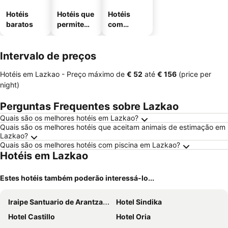
Hotéis
Hotéis que
Hotéis
baratos
permitem
com
animais
estaciona
mento
Intervalo de preços
Hotéis em Lazkao -
Preço máximo
de
‎€ 52
até
‎€ 156
(price per
night)
Perguntas Frequentes sobre Lazkao
Quais são os melhores hotéis em Lazkao?
Quais são os melhores hotéis que aceitam animais de estimação em
Lazkao?
Quais são os melhores hotéis com piscina em Lazkao?
Hotéis em Lazkao
Estes hotéis também poderão interessá-lo...
Iraipe Santuario de Arantzazu Hotel
Hotel Sindika
Hotel Castillo
Hotel Oria