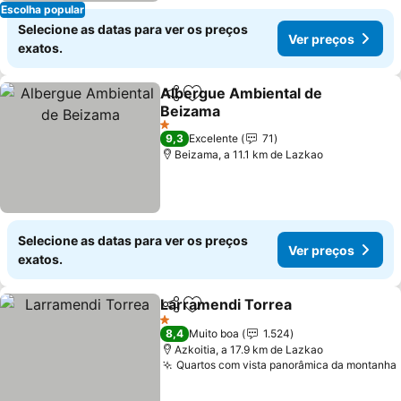
Escolha popular
Selecione as datas para ver os preços
Ver preços
exatos.
Albergue Ambiental de
Partilhar
Adicionar aos favoritos
Beizama
1 Estrelas
9,3
Excelente
71
Beizama, a 11.1 km de Lazkao
Selecione as datas para ver os preços
Ver preços
exatos.
Larramendi Torrea
Partilhar
Adicionar aos favoritos
1 Estrelas
8,4
Muito boa
1.524
Azkoitia, a 17.9 km de Lazkao
Quartos com vista panorâmica da montanha