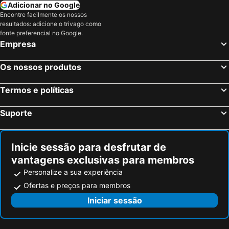
Logroño, La Rioja Hotéis
Irun, País Basco Hotéis
Adicionar no Google
Encontre facilmente os nossos
Saint-Jean-de-Luz, Aquitânia Hotéis
Islantilla, Andaluzia Hotéis
resultados: adicione o trivago como
Madrid, Madrid Hotéis
Benidorm, Valência Hotéis
fonte preferencial no Google.
Empresa
Sevilha, Andaluzia Hotéis
Barcelona, Catalunha Hotéis
Vigo, Galiza Hotéis
Sangenjo, Galiza Hotéis
Os nossos produtos
Isla Cristina, Andaluzia Hotéis
Isla Canela, Andaluzia Hotéis
Termos e políticas
Suporte
Inicie sessão para desfrutar de
vantagens exclusivas para membros
Personalize a sua experiência
Ofertas e preços para membros
Iniciar sessão