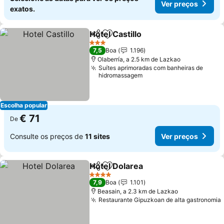
Ver preços
exatos.
Hotel Castillo
Partilhar
Adicionar aos favoritos
3 Estrelas
7,5
Boa
1.196
Olaberría, a 2.5 km de Lazkao
Suítes aprimoradas com banheiras de
hidromassagem
Escolha popular
€ 71
De
Consulte os preços de
11 sites
Ver preços
Hotel Dolarea
Partilhar
Adicionar aos favoritos
4 Estrelas
7,9
Boa
1.101
Beasain, a 2.3 km de Lazkao
Restaurante Gipuzkoan de alta gastronomia