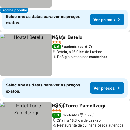
Escolha popular
Selecione as datas para ver os preços
Ver preços
exatos.
Hostal Betelu
Partilhar
Adicionar aos favoritos
3 Estrelas
8,6
Excelente
617
Betelu, a 16.9 km de Lazkao
Refúgio rústico nas montanhas
Selecione as datas para ver os preços
Ver preços
exatos.
Hotel Torre Zumeltzegi
Partilhar
Adicionar aos favoritos
3 Estrelas
9,1
Excelente
1.725
Oñati, a 18.3 km de Lazkao
Restaurante de culinária basca autêntica