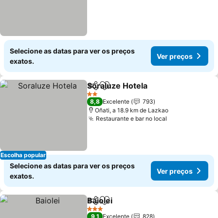
Selecione as datas para ver os preços
Ver preços
exatos.
Soraluze Hotela
Partilhar
Adicionar aos favoritos
2 Estrelas
8,8
Excelente
793
Oñati, a 18.9 km de Lazkao
Restaurante e bar no local
Escolha popular
Selecione as datas para ver os preços
Ver preços
exatos.
Baiolei
Partilhar
Adicionar aos favoritos
3 Estrelas
9,1
Excelente
828