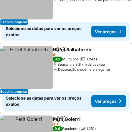
Escolha popular
Selecione as datas para ver os preços
Ver preços
exatos.
Hotel Salbatoreh
Partilhar
Adicionar aos favoritos
1 Estrelas
8,3
Muito boa
1.244
Beasain, a 3.8 km de Lazkao
Decoração moderna e elegante
Escolha popular
Selecione as datas para ver os preços
Ver preços
exatos.
Petit Goierri
Partilhar
Adicionar aos favoritos
2 Estrelas
9,6
Excelente
1.251