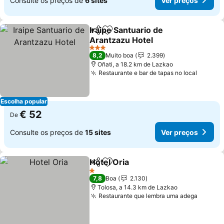
Consulte os preços de
6 sites
Ver preços
Iraipe Santuario de
Partilhar
Adicionar aos favoritos
Arantzazu Hotel
3 Estrelas
8,2
Muito boa
2.399
Oñati, a 18.2 km de Lazkao
Restaurante e bar de tapas no local
Escolha popular
€ 52
De
Consulte os preços de
15 sites
Ver preços
Hotel Oria
Partilhar
Adicionar aos favoritos
1 Estrelas
7,8
Boa
2.130
Tolosa, a 14.3 km de Lazkao
Restaurante que lembra uma adega