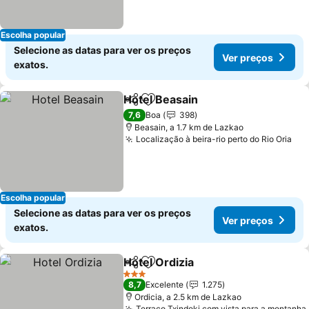
Escolha popular
Selecione as datas para ver os preços
Ver preços
exatos.
Hotel Beasain
Partilhar
Adicionar aos favoritos
7,6
Boa
398
Beasain, a 1.7 km de Lazkao
Localização à beira-rio perto do Rio Oria
Escolha popular
Selecione as datas para ver os preços
Ver preços
exatos.
Hotel Ordizia
Partilhar
Adicionar aos favoritos
3 Estrelas
8,7
Excelente
1.275
Ordicia, a 2.5 km de Lazkao
Terraço Txindoki com vista para a montanha