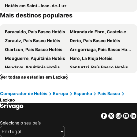
Hotéis em Saint-Jean-de-Luz
Tolosa Carnival
Ayuntamiento
Mais destinos populares
Basílica de San Ignacio de Loiola
Caserío Agerre
Juzgado
Carnaval en Zalduondo
Baracaldo, País Basco Hotéis
Miranda do Ebro, Castela e Leão Hotéis
Carnaval en Leitza
Florida
Zarautz, País Basco Hotéis
Derio, País Basco Hotéis
Wind Comb
El caminante
Oiartzun, País Basco Hotéis
Arrigorriaga, País Basco Hotéis
Balcón de Bizkaia
Lakua
Mouguerre, Aquitânia Hotéis
Haro, La Rioja Hotéis
Catedral del Buen Pastor
Casco historico
Hendaye, Aquitânia Hotéis
Santurtzi, País Basco Hotéis
Miraconcha
Puerto Deportivo de Ondarroa
Sestao, País Basco Hotéis
Urnieta, País Basco Hotéis
Ver todas as estadias em Lazkao
Ciboure, Aquitânia Hotéis
Astigarraga, País Basco Hotéis
Comparador de Hotéis
Europa
Espanha
País Basco
Tarnos, Aquitânia Hotéis
Oñati, País Basco Hotéis
Lazkao
Lasarte, País Basco Hotéis
Bidart, Aquitânia Hotéis
Urrugne, Aquitânia Hotéis
Hondarribia, País Basco Hotéis
Facebook
Twitter
Insta
Yo
Bilbau, País Basco Hotéis
San Sebastián, País Basco Hotéis
Selecione o seu país
Vitoria, País Basco Hotéis
Pamplona, Navarra Hotéis