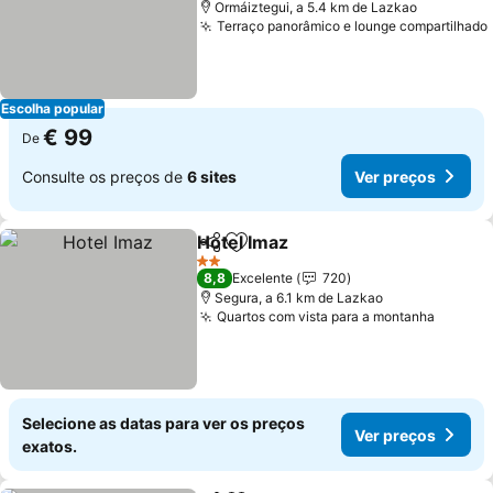
Ormáiztegui, a 5.4 km de Lazkao
Terraço panorâmico e lounge compartilhado
Escolha popular
€ 99
De
Consulte os preços de
6 sites
Ver preços
Hotel Imaz
Partilhar
Adicionar aos favoritos
2 Estrelas
8,8
Excelente
720
Segura, a 6.1 km de Lazkao
Quartos com vista para a montanha
Selecione as datas para ver os preços
Ver preços
exatos.