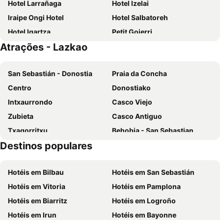
Hotel Larrañaga
Hotel Izelai
Iraipe Ongi Hotel
Hotel Salbatoreh
Hotel Igartza
Petit Goierri
Atrações - Lazkao
Lizargarate
Hotel Ordizia
Hotel Zelaa
Hotel Bide Bide Tolosa
San Sebastián - Donostia
Praia da Concha
Hotel Lemik
Baiolei
Centro
Donostiako
Hotel Dolarea
Hotel Imaz
Intxaurrondo
Casco Viejo
Hotel Iriarte Jauregia
Hotel Etxeberri
Zubieta
Casco Antiguo
Hostal San Juan Oyarbide Tolosa
Hotel Restaurante Irubide
Txagorritxu
Behobia - San Sebastian
Hotel Loiola
Hotel Torre Zumeltzegi
Destinos populares
Amara Berri
Adurtza
EtxeAundi Hotel Boutique
Hotel Beasain
Isla de Santa Clara
Santa Lucía
Casa Rural Lazkaoetxe
Altzoko Ostatua
Hotéis em Bilbau
Hotéis em San Sebastián
Arana
Arkolla
Valcarce Urbasa
Arrupe
Hotéis em Vitoria
Hotéis em Pamplona
Hondarribia
Antilla
Larramendi Torrea
Soraluze Hotela
Hotéis em Biarritz
Hotéis em Logroño
Ondarreta
Plaza de la Virgen Blanca
Hotéis em Irun
Hotéis em Bayonne
Santa María de la Asunción
Plaza de Euskadi - Plaza Porticada