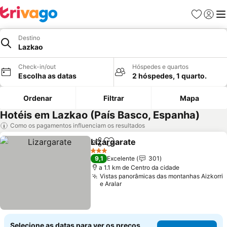
Favoritos
Iniciar
Me
Destino
Lazkao
Check-in/out
Hóspedes e quartos
Escolha as datas
2 hóspedes, 1 quarto.
Ordenar
Filtrar
Mapa
Hotéis em Lazkao (País Basco, Espanha)
Como os pagamentos influenciam os resultados
Lizargarate
Partilhar
Adicionar aos favoritos
3 Estrelas
9,1
Excelente
301
a 1.1 km de Centro da cidade
Vistas panorâmicas das montanhas Aizkorri
e Aralar
Selecione as datas para ver os preços