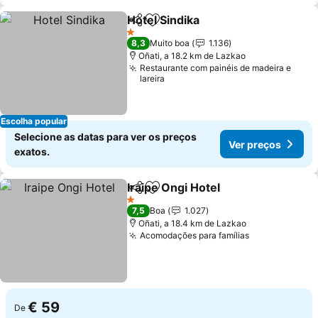
Hotel Sindika
Partilhar
Adicionar aos favoritos
1 Estrelas
8,3
Muito boa
1.136
Oñati, a 18.2 km de Lazkao
Restaurante com painéis de madeira e
lareira
Escolha popular
Selecione as datas para ver os preços
Ver preços
exatos.
Iraipe Ongi Hotel
Partilhar
Adicionar aos favoritos
1 Estrelas
7,5
Boa
1.027
Oñati, a 18.4 km de Lazkao
Acomodações para famílias
€ 59
De