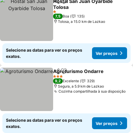
Hostal San Juan Oyarbide
Partilhar
Adicionar aos favoritos
Tolosa
1 Estrelas
7,5
Boa
135
Tolosa, a 15.0 km de Lazkao
Selecione as datas para ver os preços
Ver preços
exatos.
Agroturismo Ondarre
Partilhar
Adicionar aos favoritos
3 Estrelas
9,2
Excelente
329
Segura, a 5.9 km de Lazkao
Cozinha compartilhada à sua disposição
Selecione as datas para ver os preços
Ver preços
exatos.