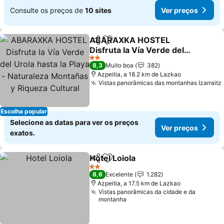
Consulte os preços de
10 sites
Ver preços
ABARAXKA HOSTEL
Partilhar
Adicionar aos favoritos
Disfruta la Vía Verde del
Urola hasta la Playa -
2 Estrelas
8,3
Muito boa
382
Naturaleza Montañas y
Azpeitia, a 18.2 km de Lazkao
Riqueza Cultural
Vistas panorâmicas das montanhas Izarraitz
Escolha popular
Selecione as datas para ver os preços
Ver preços
exatos.
Hotel Loiola
Partilhar
Adicionar aos favoritos
2 Estrelas
8,6
Excelente
1.282
Azpeitia, a 17.5 km de Lazkao
Vistas panorâmicas da cidade e da
montanha