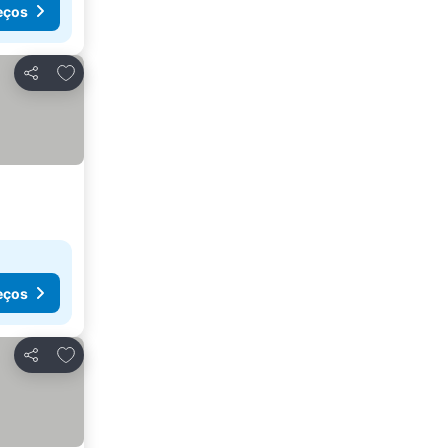
eços
Adicionar aos favoritos
Partilhar
eços
Adicionar aos favoritos
Partilhar