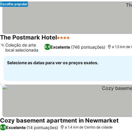
Escolha popular
The Postmark Hotel
4 Estrelas
Ver preços
Coleção de arte
Excelente
(746 pontuações)
8,6
a 1.5 km de
local selecionada
Ver preços
Selecione as datas para ver os preços exatos.
Cozy basement apartment in Newmarket
Ver p
Excelente
(14 pontuações)
8,8
a 1.4 km de Centro da cidade