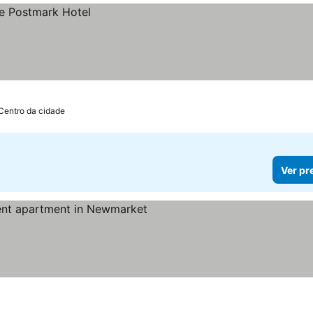
 Centro da cidade
Ver pr
reços