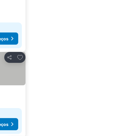
eços
Adicionar aos favoritos
Partilhar
eços