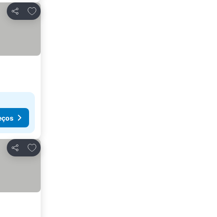
Adicionar aos favoritos
Partilhar
eços
Adicionar aos favoritos
Partilhar