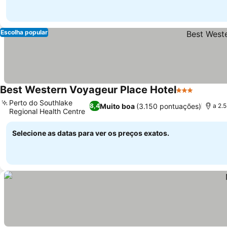
Escolha popular
Best Western Voyageur Place Hotel
3 Estrelas
Ver pre
Perto do Southlake
Muito boa
(3.150 pontuações)
8,4
a 2.
Regional Health Centre
Ver preços
Selecione as datas para ver os preços exatos.