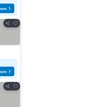
eços
Adicionar aos favoritos
Partilhar
eços
Adicionar aos favoritos
Partilhar