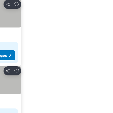
Adicionar aos favoritos
Partilhar
eços
Adicionar aos favoritos
Partilhar