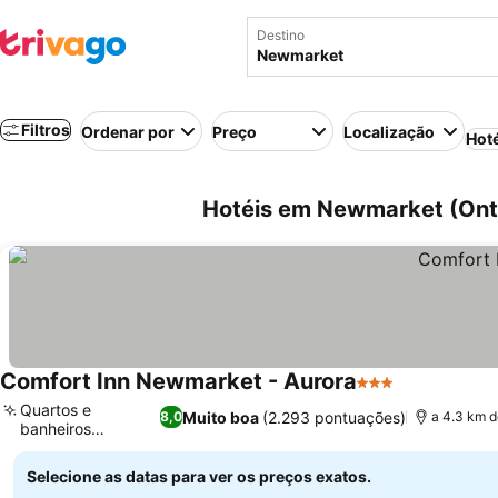
Destino
Filtros
Ordenar por
Preço
Localização
Hot
Hotéis em Newmarket (Ont
Comfort Inn Newmarket - Aurora
3 Estrelas
Ver preços
Quartos e
Muito boa
(2.293 pontuações)
8,0
a 4.3 km d
banheiros
Ver preços
reformados
Selecione as datas para ver os preços exatos.