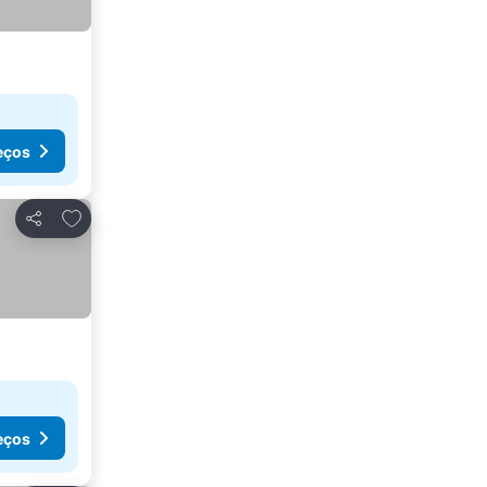
eços
Adicionar aos favoritos
Partilhar
eços