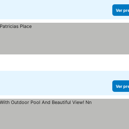
Ver pr
Ver pr