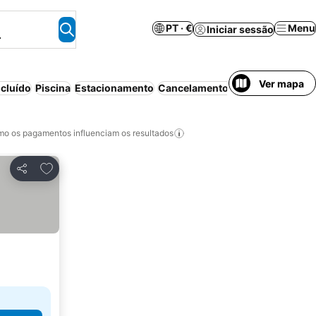
PT · €
Menu
Iniciar sessão
.
Ver mapa
cluído
Piscina
Estacionamento
Cancelamento gratuito
Animais 
o os pagamentos influenciam os resultados
Adicionar aos favoritos
Partilhar