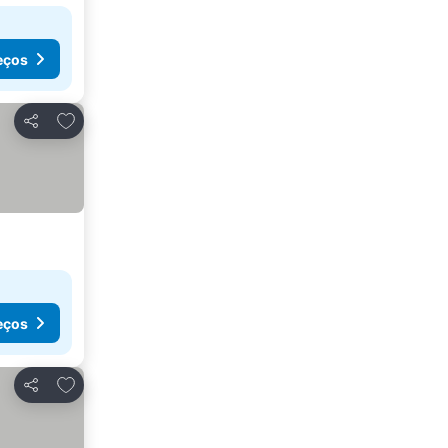
eços
Adicionar aos favoritos
Partilhar
eços
Adicionar aos favoritos
Partilhar