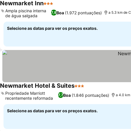
Newmarket Inn
3 Estrelas
Ver preços
Ampla piscina interna
Boa
(1.972 pontuações)
7,8
a 5.3 km de C
de água salgada
Ver preços
Selecione as datas para ver os preços exatos.
Newmarket Hotel & Suites
3 Estrelas
Ver preços
Propriedade Marriott
Boa
(1.846 pontuações)
7,7
a 4.0 km
recentemente reformada
Ver preços
Selecione as datas para ver os preços exatos.