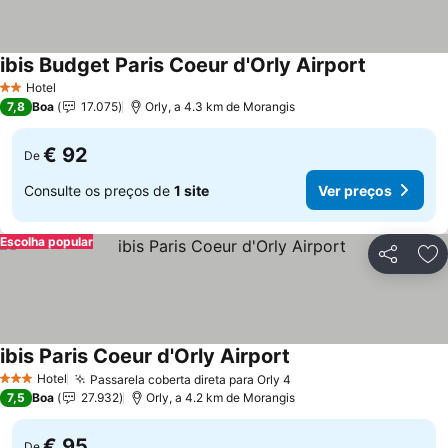
ibis Budget Paris Coeur d'Orly Airport
Hotel
2 Estrelas
7,8
Boa
17.075
Orly, a 4.3 km de Morangis
€ 92
De
Consulte os preços de
1 site
Ver preços
Escolha popular
Partilhar
Ad
ibis Paris Coeur d'Orly Airport
Hotel
Passarela coberta direta para Orly 4
3 Estrelas
7,5
Boa
27.932
Orly, a 4.2 km de Morangis
€ 95
De