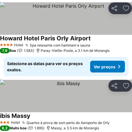
Partilhar
Ad
Howard Hotel Paris Orly Airport
Hotel
Spa relaxante com hammam e sauna
4 Estrelas
7,9
Boa
1.583
Paray-Vieille-Poste, a 3.1 km de Morangis
Selecione as datas para ver os preços
Ver preços
exatos.
Partilhar
Ad
ibis Massy
Hotel
Quartos à prova de som perto do Aeroporto de Orly
3 Estrelas
8,2
Muito boa
1.895
Massy, a 3.5 km de Morangis