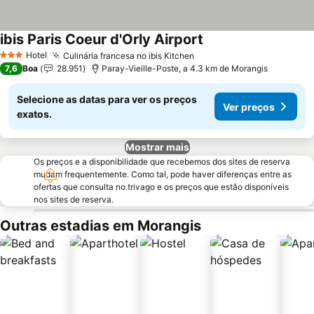
ibis Paris Coeur d'Orly Airport
Hotel
Culinária francesa no ibis Kitchen
3 Estrelas
7,6
Boa
28.951
Paray-Vieille-Poste, a 4.3 km de Morangis
Selecione as datas para ver os preços
Ver preços
exatos.
Mostrar mais
Os preços e a disponibilidade que recebemos dos sites de reserva
mudam frequentemente. Como tal, pode haver diferenças entre as
ofertas que consulta no trivago e os preços que estão disponíveis
nos sites de reserva.
Outras estadias em Morangis