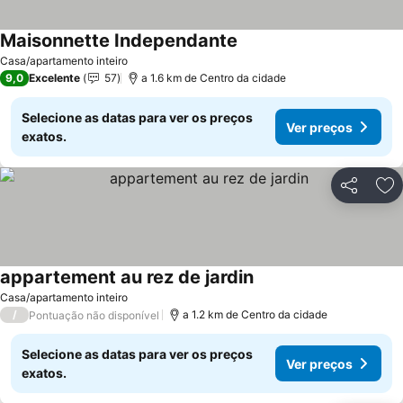
Maisonnette Independante
Casa/apartamento inteiro
9,0
Excelente
57
a 1.6 km de Centro da cidade
Selecione as datas para ver os preços
Ver preços
exatos.
Partilhar
Ad
appartement au rez de jardin
Casa/apartamento inteiro
/
a 1.2 km de Centro da cidade
Pontuação não disponível
Selecione as datas para ver os preços
Ver preços
exatos.