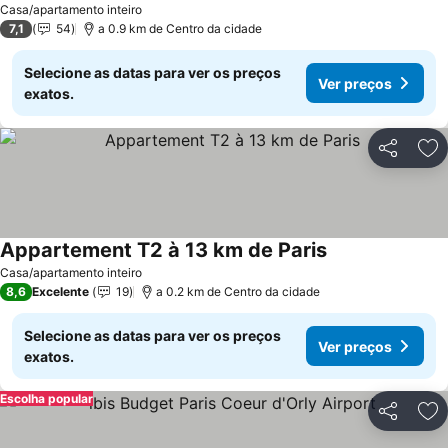
Casa/apartamento inteiro
7,1
54
a 0.9 km de Centro da cidade
Selecione as datas para ver os preços
Ver preços
exatos.
Partilhar
Ad
Appartement T2 à 13 km de Paris
Casa/apartamento inteiro
8,6
Excelente
19
a 0.2 km de Centro da cidade
Selecione as datas para ver os preços
Ver preços
exatos.
Escolha popular
Partilhar
Ad