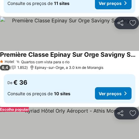
Consulte os preços de
11 sites
Ver preços
Partilhar
Ad
Première Classe Epinay Sur Orge Savigny Sur Orge
Hotel
Quartos com vista para o rio
1 Estrelas
6,4
1.852
Epinay-sur-Orge, a 3.0 km de Morangis
€ 36
De
Consulte os preços de
10 sites
Ver preços
Escolha popular
Partilhar
Ad