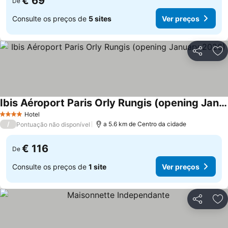
€ 69
De
Consulte os preços de
5 sites
Ver preços
Partilhar
Ad
Ibis Aéroport Paris Orly Rungis (opening January 2026)
Hotel
4 Estrelas
/
a 5.6 km de Centro da cidade
Pontuação não disponível
€ 116
De
Consulte os preços de
1 site
Ver preços
Partilhar
Ad