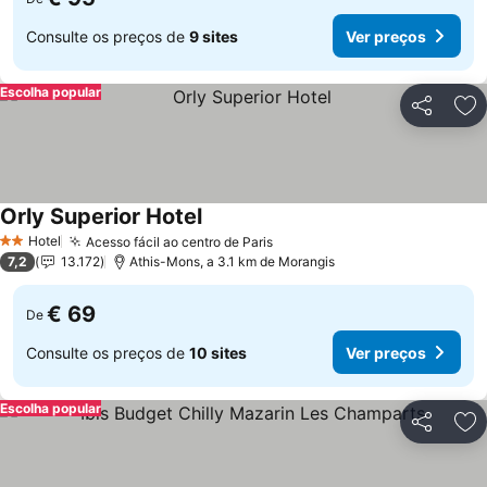
Consulte os preços de
9 sites
Ver preços
Escolha popular
Partilhar
Ad
Orly Superior Hotel
Hotel
Acesso fácil ao centro de Paris
2 Estrelas
7,2
13.172
Athis-Mons, a 3.1 km de Morangis
€ 69
De
Consulte os preços de
10 sites
Ver preços
Escolha popular
Partilhar
Ad