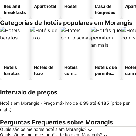
Bed and
Aparthotel
Hostel
Casa de
Apar
breakfasts
hóspedes
Categorias de hotéis populares em Morangis
Hotéis
Hotéis de
Hotéis
Hotéis que
Hoté
baratos
luxo
com
permitem
com 
piscinas
animais
Intervalo de preços
Hotéis em Morangis -
Preço máximo
de
‎€ 35
até
‎€ 135
(price per
night)
Perguntas Frequentes sobre Morangis
Quais são os melhores hotéis em Morangis?
Quais são os melhores hotéis de luxo em Morangis?