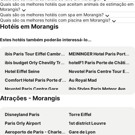
Quais são os melhores hotéis que aceitam animais de estimação em
Morangis?
Quais são os melhores hotéis com spa em Morangis?
Quais são os melhores hotéis com piscina em Morangis?
Hotéis em Morangis
Estes hotéis também poderão interessá-lo...
ibis Paris Tour Eiffel Cambronne 15ème
MEININGER Hotel Paris Porte De Vincennes
ibis budget Orly Chevilly Tram 7
hotelF1 Paris Porte de Châtillon
Hotel Eiffel Seine
Novotel Paris Centre Tour Eiffel
Comfort Hotel Paris Porte d'Ivry
Au Royal Mad
Novotel Paris Centre Gare Montparnasse
ibis Styles Paris Meteor Avenue d'Italie
Atrações - Morangis
Novotel Paris 14 Porte d'Orléans
ibis budget Paris Porte d'Orleans
ibis budget Paris Porte de Vincennes
Hôtel Lodge In Paris 13
Disneyland Paris
Torre Eiffel
Hôtel Marignan
Pullman Paris Tour Eiffel
Paris Orly Airport
1st district Louvre
Mercure Paris Centre Tour Eiffel
Eklo Paris Expo Porte de Versailles
Aeroporto de Paris - Charles de Gaulle
Gare de Lyon
ibis Styles Paris Bercy
Mercure Paris Alesia