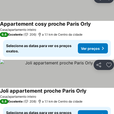
Partilhar
Ad
Appartement cosy proche Paris Orly
Casa/apartamento inteiro
9,6
Excelente
206
a 1.1 km de Centro da cidade
Selecione as datas para ver os preços
Ver preços
exatos.
Partilhar
Ad
Joli appartement proche Paris Orly
Casa/apartamento inteiro
9,6
Excelente
208
a 1.1 km de Centro da cidade
Selecione as datas para ver os preços