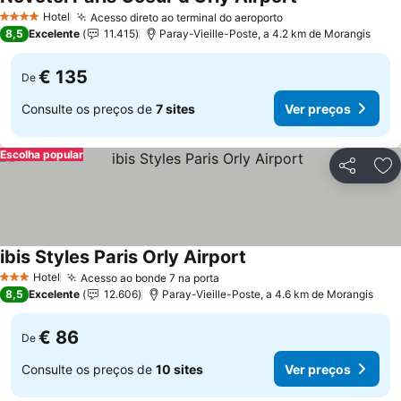
Hotel
Acesso direto ao terminal do aeroporto
4 Estrelas
8,5
Excelente
11.415
Paray-Vieille-Poste, a 4.2 km de Morangis
€ 135
De
Consulte os preços de
7 sites
Ver preços
Escolha popular
Partilhar
Ad
ibis Styles Paris Orly Airport
Hotel
Acesso ao bonde 7 na porta
3 Estrelas
8,5
Excelente
12.606
Paray-Vieille-Poste, a 4.6 km de Morangis
€ 86
De
Consulte os preços de
10 sites
Ver preços