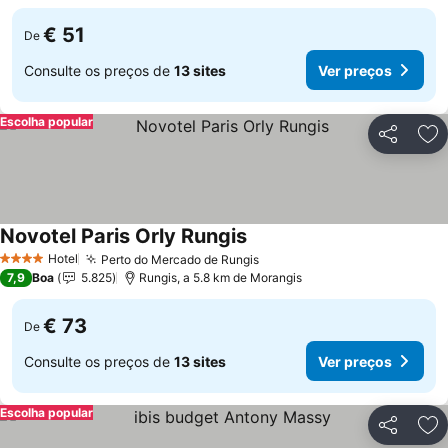
€ 51
De
Consulte os preços de
13 sites
Ver preços
Escolha popular
Partilhar
Ad
Novotel Paris Orly Rungis
Hotel
Perto do Mercado de Rungis
4 Estrelas
7,9
Boa
5.825
Rungis, a 5.8 km de Morangis
€ 73
De
Consulte os preços de
13 sites
Ver preços
Escolha popular
Partilhar
Ad