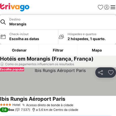
Favoritos
Iniciar
Me
Destino
Morangis
Check-in/out
Hóspedes e quartos
Escolha as datas
2 hóspedes, 1 quarto.
Ordenar
Filtrar
Mapa
Hotéis em Morangis (França, França)
Como os pagamentos influenciam os resultados
Escolha popular
Partilhar
Ad
Ibis Rungis Aéroport Paris
Hotel
Acesso direto de bonde à cidade
4 Estrelas
7,6
Boa
7.537
a 5.6 km de Centro da cidade