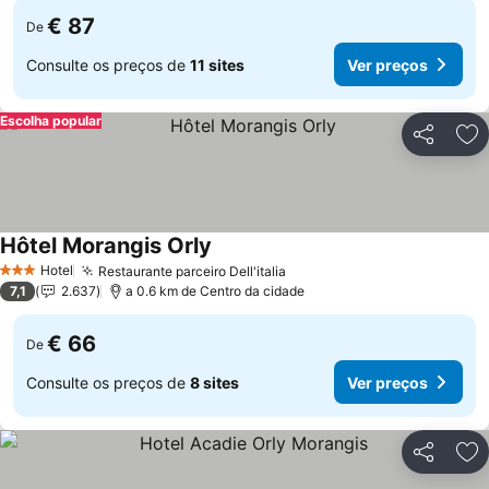
€ 87
De
Consulte os preços de
11 sites
Ver preços
Escolha popular
Partilhar
Ad
Hôtel Morangis Orly
Hotel
Restaurante parceiro Dell'italia
3 Estrelas
7,1
2.637
a 0.6 km de Centro da cidade
€ 66
De
Consulte os preços de
8 sites
Ver preços
Partilhar
Ad