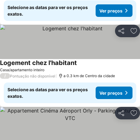
Selecione as datas para ver os preços
Ver preços
exatos.
Partilhar
Ad
Logement chez l'habitant
Casa/apartamento inteiro
/
a 0.3 km de Centro da cidade
Pontuação não disponível
Selecione as datas para ver os preços
Ver preços
exatos.
Partilhar
Ad