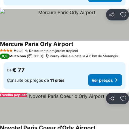
Partilhar
Ad
Mercure Paris Orly Airport
Hotel
Restaurante em jardim tropical
4 Estrelas
8,3
Muito boa
8.110
Paray-Vieille-Poste, a 4.6 km de Morangis
€ 77
De
Consulte os preços de
11 sites
Ver preços
Escolha popular
Partilhar
Ad
Novotel Paris Coeur d'Orly Airport