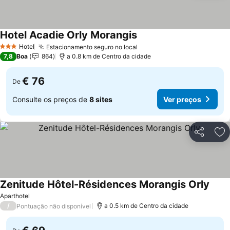
Hotel Acadie Orly Morangis
Hotel
Estacionamento seguro no local
3 Estrelas
7,8
Boa
864
a 0.8 km de Centro da cidade
€ 76
De
Consulte os preços de
8 sites
Ver preços
Partilhar
Ad
Zenitude Hôtel-Résidences Morangis Orly
Aparthotel
/
a 0.5 km de Centro da cidade
Pontuação não disponível