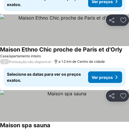
Ver preços
exatos.
Partilhar
Ad
Maison Ethno Chic proche de Paris et d'Orly
Casa/apartamento inteiro
/
a 1.2 km de Centro da cidade
Pontuação não disponível
Selecione as datas para ver os preços
Ver preços
exatos.
Partilhar
Ad
Maison spa sauna