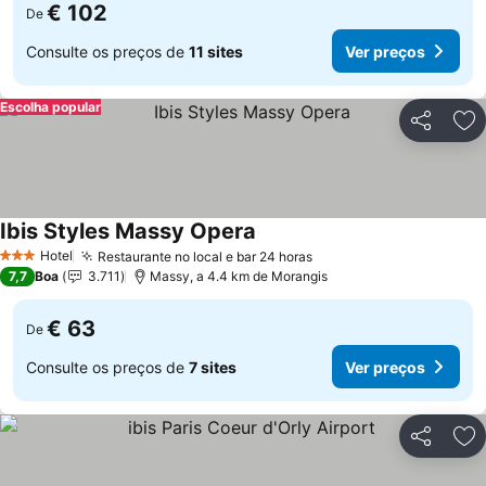
€ 102
De
Consulte os preços de
11 sites
Ver preços
Escolha popular
Partilhar
Ad
Ibis Styles Massy Opera
Hotel
Restaurante no local e bar 24 horas
3 Estrelas
7,7
Boa
3.711
Massy, a 4.4 km de Morangis
€ 63
De
Consulte os preços de
7 sites
Ver preços
Partilhar
Ad