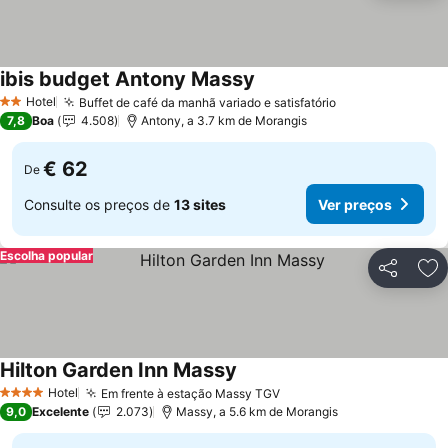
ibis budget Antony Massy
Hotel
Buffet de café da manhã variado e satisfatório
2 Estrelas
7,8
Boa
4.508
Antony, a 3.7 km de Morangis
€ 62
De
Consulte os preços de
13 sites
Ver preços
Escolha popular
Partilhar
Ad
Hilton Garden Inn Massy
Hotel
Em frente à estação Massy TGV
4 Estrelas
9,0
Excelente
2.073
Massy, a 5.6 km de Morangis