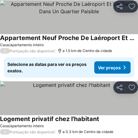
Partilhar
Ad
Appartement Neuf Proche De Laéroport Et De Paris Dans Un Quartier Paisible
Casa/apartamento inteiro
/
a 1.5 km de Centro da cidade
Pontuação não disponível
Selecione as datas para ver os preços
Ver preços
exatos.
Partilhar
Ad
Logement privatif chez l'habitant
Casa/apartamento inteiro
/
a 0.3 km de Centro da cidade
Pontuação não disponível