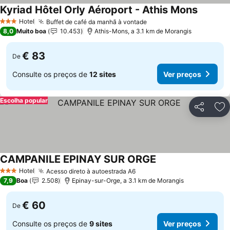
Kyriad Hôtel Orly Aéroport - Athis Mons
Hotel
Buffet de café da manhã à vontade
3 Estrelas
8,0
Muito boa
10.453
Athis-Mons, a 3.1 km de Morangis
€ 83
De
Consulte os preços de
12 sites
Ver preços
Escolha popular
Partilhar
Ad
CAMPANILE EPINAY SUR ORGE
Hotel
Acesso direto à autoestrada A6
3 Estrelas
7,9
Boa
2.508
Epinay-sur-Orge, a 3.1 km de Morangis
€ 60
De
Consulte os preços de
9 sites
Ver preços