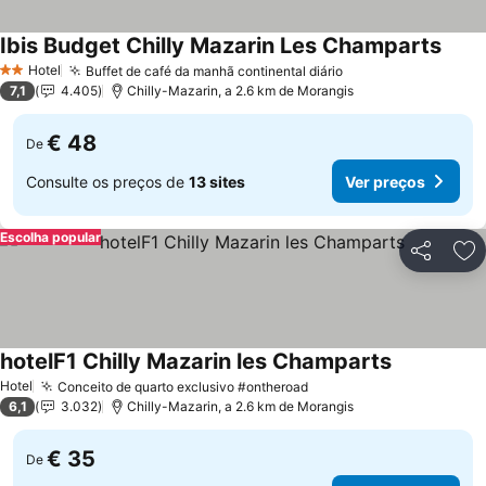
Ibis Budget Chilly Mazarin Les Champarts
Hotel
Buffet de café da manhã continental diário
2 Estrelas
7,1
4.405
Chilly-Mazarin, a 2.6 km de Morangis
€ 48
De
Consulte os preços de
13 sites
Ver preços
Escolha popular
Partilhar
Ad
hotelF1 Chilly Mazarin les Champarts
Hotel
Conceito de quarto exclusivo #ontheroad
6,1
3.032
Chilly-Mazarin, a 2.6 km de Morangis
€ 35
De