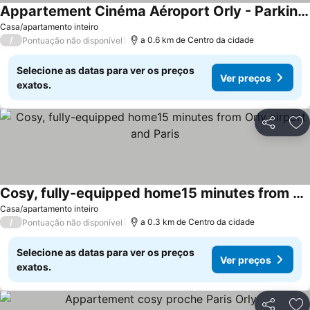
Appartement Cinéma Aéroport Orly - Parking gratuit & VTC
Casa/apartamento inteiro
/
a 0.6 km de Centro da cidade
Pontuação não disponível
Selecione as datas para ver os preços
Ver preços
exatos.
Partilhar
Ad
Cosy, fully-equipped home15 minutes from Orly airport and Paris
Casa/apartamento inteiro
/
a 0.3 km de Centro da cidade
Pontuação não disponível
Selecione as datas para ver os preços
Ver preços
exatos.