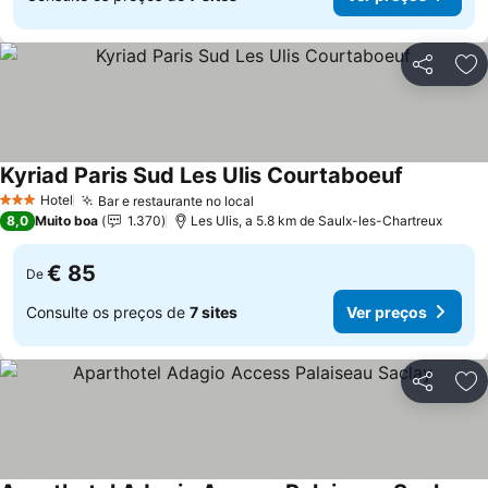
Partilhar
Ad
Kyriad Paris Sud Les Ulis Courtaboeuf
Ver preço
Hotel
Bar e restaurante no local
Ver preços
3 Estrelas
8,0
Muito boa
1.370
Les Ulis, a 5.8 km de Saulx-les-Chartreux
€ 85
De
Consulte os preços de
7 sites
Ver preços
Partilhar
Ad