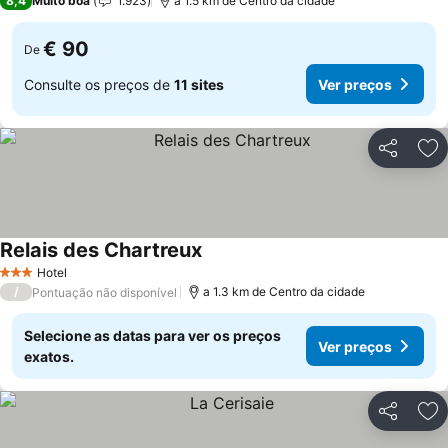
8,4
Muito boa
1.923
a 1.5 km de Centro da cidade
€ 90
De
Consulte os preços de
11 sites
Ver preços
Partilhar
Ad
Relais des Chartreux
Ver preços
Hotel
3 Estrelas
/
a 1.3 km de Centro da cidade
Pontuação não disponível
Selecione as datas para ver os preços
Ver preços
exatos.
Partilhar
Ad