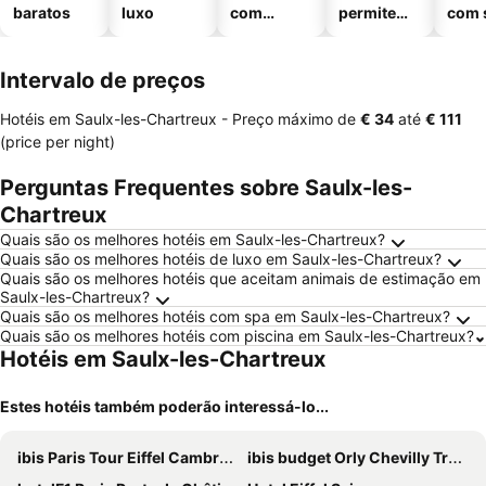
baratos
luxo
com
permitem
com 
piscinas
animais
Intervalo de preços
Hotéis em Saulx-les-Chartreux -
Preço máximo
de
‎€ 34
até
‎€ 111
(price per night)
Perguntas Frequentes sobre Saulx-les-
Chartreux
Quais são os melhores hotéis em Saulx-les-Chartreux?
Quais são os melhores hotéis de luxo em Saulx-les-Chartreux?
Quais são os melhores hotéis que aceitam animais de estimação em
Saulx-les-Chartreux?
Quais são os melhores hotéis com spa em Saulx-les-Chartreux?
Quais são os melhores hotéis com piscina em Saulx-les-Chartreux?
Hotéis em Saulx-les-Chartreux
Estes hotéis também poderão interessá-lo...
ibis Paris Tour Eiffel Cambronne 15ème
ibis budget Orly Chevilly Tram 7