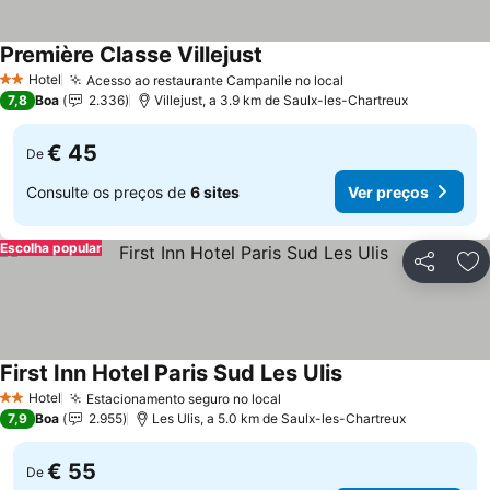
Première Classe Villejust
Ver preços
Hotel
Acesso ao restaurante Campanile no local
Ver preços
2 Estrelas
7,8
Boa
2.336
Villejust, a 3.9 km de Saulx-les-Chartreux
€ 45
De
Consulte os preços de
6 sites
Ver preços
Escolha popular
Partilhar
Ad
First Inn Hotel Paris Sud Les Ulis
Ver preços
Hotel
Estacionamento seguro no local
Ver preços
2 Estrelas
7,9
Boa
2.955
Les Ulis, a 5.0 km de Saulx-les-Chartreux
€ 55
De