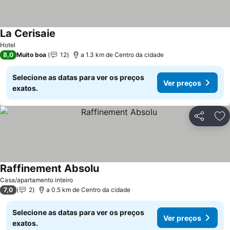
La Cerisaie
Ver preços
Hotel
8,0
Muito boa
12
a 1.3 km de Centro da cidade
Selecione as datas para ver os preços
Ver preços
exatos.
Partilhar
Ad
Raffinement Absolu
Ver preços
Casa/apartamento inteiro
7,0
2
a 0.5 km de Centro da cidade
Selecione as datas para ver os preços
Ver preços
exatos.