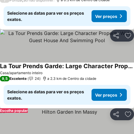
Pontuação não disponível
Selecione as datas para ver os preços
Ver preços
exatos.
Partilhar
Ad
La Tour Prends Garde: Large Character Property With Guest House And Swimming Pool
Ver preços
Casa/apartamento inteiro
9,5
Excelente
24
a 2.3 km de Centro da cidade
Selecione as datas para ver os preços
Ver preços
exatos.
Escolha popular
Partilhar
Ad