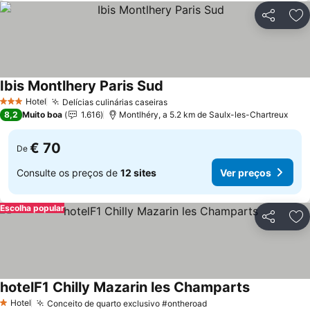
Partilhar
Ad
Ibis Montlhery Paris Sud
Ver preços
Hotel
Delícias culinárias caseiras
Ver preços
3 Estrelas
8,2
Muito boa
1.616
Montlhéry, a 5.2 km de Saulx-les-Chartreux
€ 70
De
Consulte os preços de
12 sites
Ver preços
Escolha popular
Partilhar
Ad
hotelF1 Chilly Mazarin les Champarts
Ver preços
Hotel
Conceito de quarto exclusivo #ontheroad
Ver preços
1 Estrelas