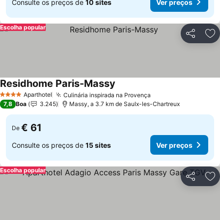
Consulte os preços de
10 sites
Ver preços
Escolha popular
Partilhar
Ad
Residhome Paris-Massy
Ver preços
Aparthotel
Culinária inspirada na Provença
Ver preços
4 Estrelas
7,8
Boa
3.245
Massy, a 3.7 km de Saulx-les-Chartreux
€ 61
De
Consulte os preços de
15 sites
Ver preços
Escolha popular
Partilhar
Ad