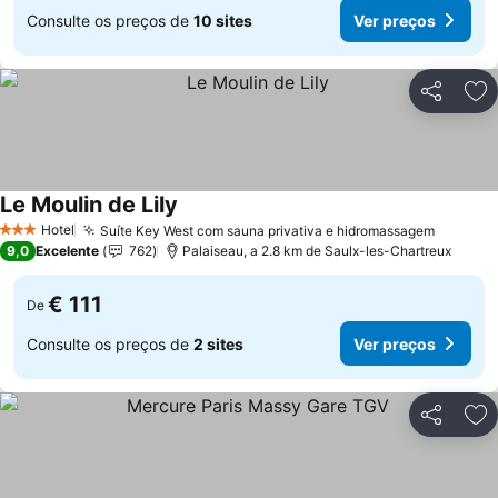
Consulte os preços de
10 sites
Ver preços
Partilhar
Ad
Le Moulin de Lily
Ver preços
Hotel
Suíte Key West com sauna privativa e hidromassagem
Ver pre
3 Estrelas
9,0
Excelente
762
Palaiseau, a 2.8 km de Saulx-les-Chartreux
€ 111
De
Consulte os preços de
2 sites
Ver preços
Partilhar
Ad