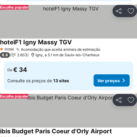
Escolha popular
Partilhar
Ad
hotelF1 Igny Massy TGV
Ver preços
Hotel
Acomodação que aceita animais de estimação
Ver preços
1 Estrelas
6,8
2.603
Igny, a 5.1 km de Saulx-les-Chartreux
€ 34
De
Consulte os preços de
13 sites
Ver preços
Escolha popular
Partilhar
Ad
ibis Budget Paris Coeur d'Orly Airport
Ver preços