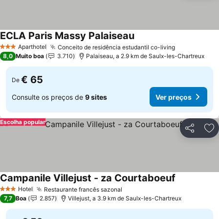
ECLA Paris Massy Palaiseau
Ver preços
Aparthotel
Conceito de residência estudantil co-living
Ver preços
3 Estrelas
8,0
Muito boa
3.710
Palaiseau, a 2.9 km de Saulx-les-Chartreux
€ 65
De
Consulte os preços de
9 sites
Ver preços
Escolha popular
Partilhar
Ad
Campanile Villejust - za Courtaboeuf
Ver preços
Hotel
Restaurante francês sazonal
Ver preços
3 Estrelas
7,7
Boa
2.857
Villejust, a 3.9 km de Saulx-les-Chartreux