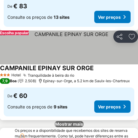
€ 83
De
Consulte os preços de
13 sites
Ver preços
Escolha popular
Partilhar
Ad
CAMPANILE EPINAY SUR ORGE
Ver preços
Hotel
Tranquilidade à beira do rio
Ver preços
3 Estrelas
7,9
Boa
2.508
Epinay-sur-Orge, a 5.2 km de Saulx-les-Chartreux
€ 60
De
Consulte os preços de
9 sites
Ver preços
Mostrar mais
Os preços e a disponibilidade que recebemos dos sites de reserva
mudam frequentemente. Como tal, pode haver diferenças entre as