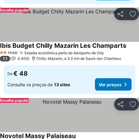
Escolha popular
Partilhar
Ad
Ibis Budget Chilly Mazarin Les Champarts
Ver p
Hotel
Estadia econômica perto do Aeroporto de Orly
Ver preços
2 Estrelas
7,1
4.405
Chilly-Mazarin, a 3.0 km de Saulx-les-Chartreux
€ 48
De
Consulte os preços de
13 sites
Ver preços
Escolha popular
Partilhar
Ad
Novotel Massy Palaiseau