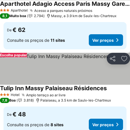
Aparthotel Adagio Access Paris Massy Gare TGV
Ver preços
Aparthotel
Acesso a parques naturais próximos
Ver preços
3 Estrelas
8,1
Muito boa
2.794
Massy, a 3.9 km de Saulx-les-Chartreux
€ 62
De
Consulte os preços de
11 sites
Ver preços
Escolha popular
Partilhar
Ad
Tulip Inn Massy Palaiseau Résidences
Ver preço
Hotel
Amplo terraço ao ar livre
Ver preços
3 Estrelas
7,8
Boa
3.818
Palaiseau, a 3.5 km de Saulx-les-Chartreux
€ 48
De
Consulte os preços de
8 sites
Ver preços