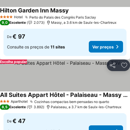
Hilton Garden Inn Massy
Ver preços
Hotel
Perto do Palais des Congrès Paris Saclay
Ver preços
4 Estrelas
9,0
Excelente
2.073
Massy, a 3.6 km de Saulx-les-Chartreux
€ 97
De
Consulte os preços de
11 sites
Ver preços
Escolha popular
Partilhar
Ad
All Suites Appart Hôtel - Palaiseau - Massy TGV
Ver preços
Aparthotel
Cozinhas compactas bem pensadas no quarto
Ver preç
3 Estrelas
8,5
Excelente
3.892
Palaiseau, a 3.7 km de Saulx-les-Chartreux
€ 47
De