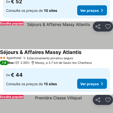
€ 52
De
Consulte os preços de
10 sites
Ver preços
Escolha popular
Partilhar
Ad
Séjours & Affaires Massy Atlantis
Ver preços
Aparthotel
Estacionamento privativo seguro
Ver preços
2 Estrelas
7,6
Boa
2.361
Massy, a 3.7 km de Saulx-les-Chartreux
€ 44
De
Consulte os preços de
15 sites
Ver preços
Escolha popular
Partilhar
Ad