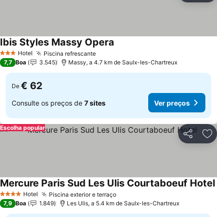
Ibis Styles Massy Opera
Ver preços
Hotel
Piscina refrescante
Ver preços
3 Estrelas
7,7
Boa
3.545
Massy, a 4.7 km de Saulx-les-Chartreux
€ 62
De
Consulte os preços de
7 sites
Ver preços
Escolha popular
Partilhar
Ad
Mercure Paris Sud Les Ulis Courtaboeuf Hotel
Hotel
Piscina exterior e terraço
Ver preços
4 Estrelas
7,9
Boa
1.849
Les Ulis, a 5.4 km de Saulx-les-Chartreux