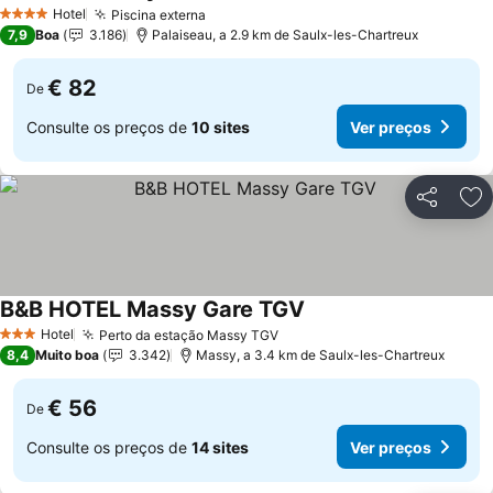
Ver preços
Hotel
Piscina externa
Ver preços
4 Estrelas
7,9
Boa
3.186
Palaiseau, a 2.9 km de Saulx-les-Chartreux
€ 82
De
Consulte os preços de
10 sites
Ver preços
Partilhar
Ad
B&B HOTEL Massy Gare TGV
Ver preços
Hotel
Perto da estação Massy TGV
Ver preços
3 Estrelas
8,4
Muito boa
3.342
Massy, a 3.4 km de Saulx-les-Chartreux
€ 56
De
Consulte os preços de
14 sites
Ver preços