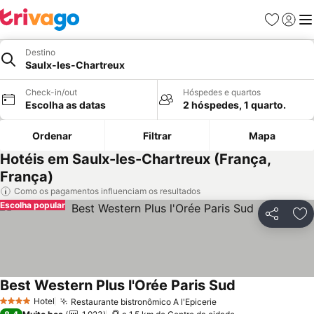
Favoritos
Iniciar
Me
Destino
Saulx-les-Chartreux
Check-in/out
Hóspedes e quartos
Escolha as datas
2 hóspedes, 1 quarto.
Ordenar
Filtrar
Mapa
Hotéis em Saulx-les-Chartreux (França,
França)
Como os pagamentos influenciam os resultados
Escolha popular
Partilhar
Ad
Best Western Plus l'Orée Paris Sud
Ver preços
Hotel
Restaurante bistronômico A l'Epicerie
Ver preços
4 Estrelas