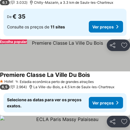
6,1
3.032
Chilly-Mazarin, a 3.3 km de Saulx-les-Chartreux
€ 35
De
Consulte os preços de
11 sites
Ver preços
Escolha popular
Partilhar
Ad
Premiere Classe La Ville Du Bois
Ver preços
Hotel
Estadia econômica perto de grandes atrações
Ver preços
1 Estrelas
6,5
2.964
La Ville-du-Bois, a 4.5 km de Saulx-les-Chartreux
Selecione as datas para ver os preços
Ver preços
exatos.
Partilhar
Ad