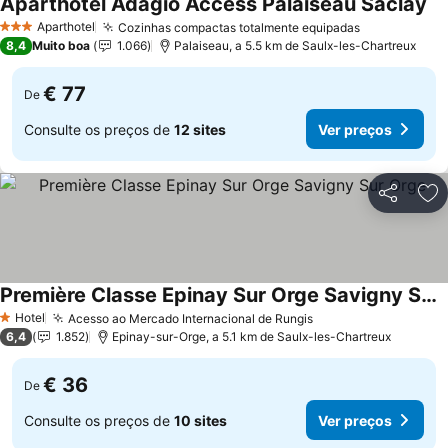
Aparthotel Adagio Access Palaiseau Saclay
Ve
Aparthotel
Cozinhas compactas totalmente equipadas
Ver preços
3 Estrelas
8,4
Muito boa
1.066
Palaiseau, a 5.5 km de Saulx-les-Chartreux
€ 77
De
Consulte os preços de
12 sites
Ver preços
Partilhar
Ad
Première Classe Epinay Sur Orge Savigny Sur Orge
Ver preços
Hotel
Acesso ao Mercado Internacional de Rungis
Ver preços
1 Estrelas
6,4
1.852
Epinay-sur-Orge, a 5.1 km de Saulx-les-Chartreux
€ 36
De
Consulte os preços de
10 sites
Ver preços