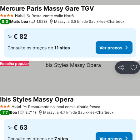
Mercure Paris Massy Gare TGV
Ver preços
Hotel
Restaurante estilo bistrô
Ver preços
4 Estrelas
8,0
Muito boa
1.928
Massy, a 3.8 km de Saulx-les-Chartreux
€ 82
De
Consulte os preços de
11 sites
Ver preços
Escolha popular
Partilhar
Ad
Ibis Styles Massy Opera
Ver preços
Hotel
Restaurante no local com culinária fresca
Ver preços
3 Estrelas
7,7
Boa
3.711
Massy, a 4.7 km de Saulx-les-Chartreux
€ 63
De
Consulte os preços de
7 sites
Ver preços