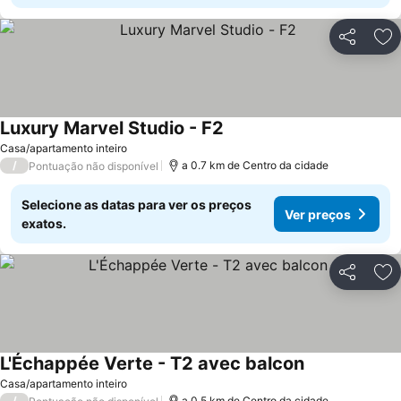
Partilhar
Ad
Luxury Marvel Studio - F2
Ver preços
Casa/apartamento inteiro
/
a 0.7 km de Centro da cidade
Pontuação não disponível
Selecione as datas para ver os preços
Ver preços
exatos.
Partilhar
Ad
L'Échappée Verte - T2 avec balcon
Ver preços
Casa/apartamento inteiro
/
a 0.5 km de Centro da cidade