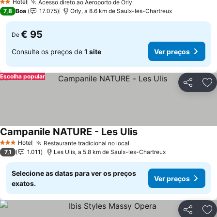
Hotel
Acesso direto ao Aeroporto de Orly
Ver preços
2 Estrelas
7,8
Boa
17.075
Orly, a 8.6 km de Saulx-les-Chartreux
€ 95
De
Consulte os preços de
1 site
Ver preços
Escolha popular
Partilhar
Ad
Campanile NATURE - Les Ulis
Ver preços
Hotel
Restaurante tradicional no local
Ver preços
3 Estrelas
7,1
1.011
Les Ulis, a 5.8 km de Saulx-les-Chartreux
Selecione as datas para ver os preços
Ver preços
exatos.
Partilhar
Ad