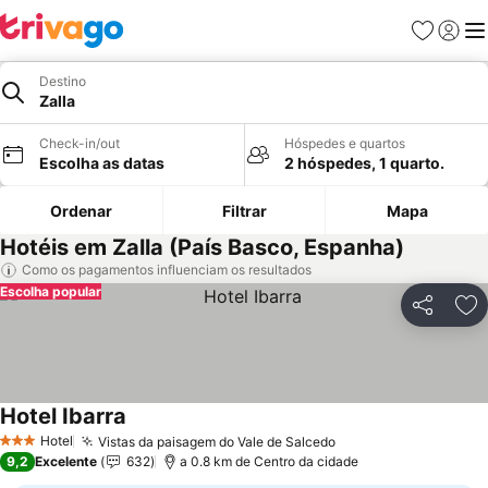
Favoritos
Iniciar
Me
Destino
Zalla
Check-in/out
Hóspedes e quartos
Escolha as datas
2 hóspedes, 1 quarto.
Ordenar
Filtrar
Mapa
Hotéis em Zalla (País Basco, Espanha)
Como os pagamentos influenciam os resultados
Escolha popular
Partilhar
Ad
Hotel Ibarra
Ver preços
Hotel
Vistas da paisagem do Vale de Salcedo
Ver preços
3 Estrelas
9,2
Excelente
632
a 0.8 km de Centro da cidade