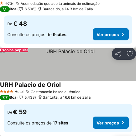
Hotel
Acomodação que aceita animais de estimação
Ver preços
1 Estrelas
7,9
Boa
6.506
Baracaldo, a 14.3 km de Zalla
€ 48
De
Consulte os preços de
9 sites
Ver preços
Escolha popular
Partilhar
Ad
URH Palacio de Oriol
Ver preços
Hotel
Gastronomia basca autêntica
Ver preços
4 Estrelas
7,7
Boa
5.438
Santurtzi, a 16.6 km de Zalla
€ 59
De
Consulte os preços de
17 sites
Ver preços