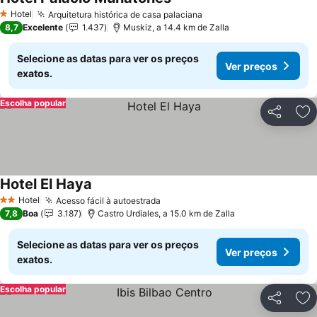
Ver preços
Hotel
Arquitetura histórica de casa palaciana
Ver preços
1 Estrelas
8,7
Excelente
1.437
Muskiz, a 14.4 km de Zalla
Selecione as datas para ver os preços
Ver preços
exatos.
Escolha popular
Partilhar
Ad
Hotel El Haya
Ver preços
Hotel
Acesso fácil à autoestrada
Ver preços
2 Estrelas
7,8
Boa
3.187
Castro Urdiales, a 15.0 km de Zalla
Selecione as datas para ver os preços
Ver preços
exatos.
Escolha popular
Partilhar
Ad