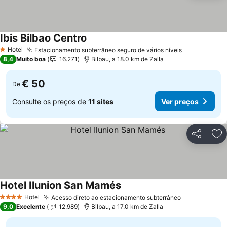
Ibis Bilbao Centro
Ver preços
Hotel
Estacionamento subterrâneo seguro de vários níveis
Ver preços
1 Estrelas
8,4
Muito boa
16.271
Bilbau, a 18.0 km de Zalla
€ 50
De
Consulte os preços de
11 sites
Ver preços
Partilhar
Ad
Hotel Ilunion San Mamés
Ver preços
Hotel
Acesso direto ao estacionamento subterrâneo
Ver preços
4 Estrelas
9,0
Excelente
12.989
Bilbau, a 17.0 km de Zalla