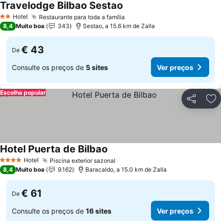
Travelodge Bilbao Sestao
Ver preços
Hotel
Restaurante para toda a família
Ver preços
2 Estrelas
8,4
Muito boa
343
Sestao, a 15.6 km de Zalla
€ 43
De
Consulte os preços de
5 sites
Ver preços
Escolha popular
Partilhar
Ad
Hotel Puerta de Bilbao
Ver preços
Hotel
Piscina exterior sazonal
Ver preços
4 Estrelas
8,4
Muito boa
9.162
Baracaldo, a 15.0 km de Zalla
€ 61
De
Consulte os preços de
16 sites
Ver preços