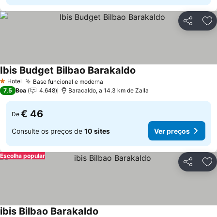
Partilhar
Ad
Ibis Budget Bilbao Barakaldo
Ver preços
Hotel
Base funcional e moderna
Ver preços
1 Estrelas
7,5
Boa
4.648
Baracaldo, a 14.3 km de Zalla
€ 46
De
Consulte os preços de
10 sites
Ver preços
Escolha popular
Partilhar
Ad
ibis Bilbao Barakaldo
Ver preços