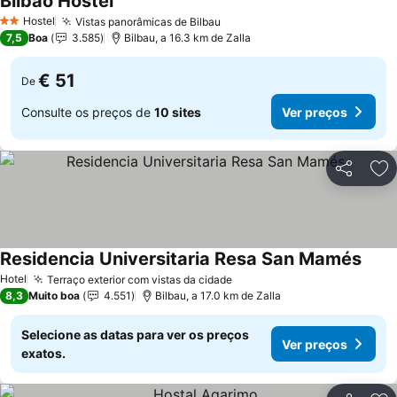
Bilbao Hostel
Ver preços
Hostel
Vistas panorâmicas de Bilbau
Ver preços
2 Estrelas
7,5
Boa
3.585
Bilbau, a 16.3 km de Zalla
€ 51
De
Consulte os preços de
10 sites
Ver preços
Partilhar
Ad
Residencia Universitaria Resa San Mamés
Ver p
Hotel
Terraço exterior com vistas da cidade
Ver preços
8,3
Muito boa
4.551
Bilbau, a 17.0 km de Zalla
Selecione as datas para ver os preços
Ver preços
exatos.