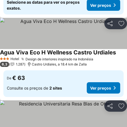
Selecione as datas para ver os preços
Ver preços
exatos.
Partilhar
Ad
Agua Viva Eco H Wellness Castro Urdiales
Ver 
Hotel
Design de interiores inspirado na Indonésia
Ver preços
3 Estrelas
6,3
1.287
Castro Urdiales, a 18.4 km de Zalla
€ 63
De
Consulte os preços de
2 sites
Ver preços
Partilhar
Ad