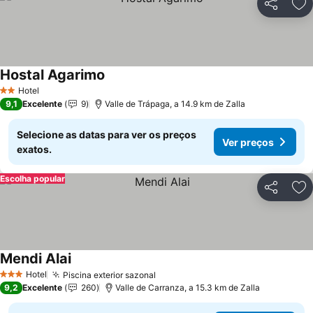
Partilhar
Ad
Hostal Agarimo
Ver preços
Hotel
2 Estrelas
9,1
Excelente
9
Valle de Trápaga, a 14.9 km de Zalla
Selecione as datas para ver os preços
Ver preços
exatos.
Escolha popular
Partilhar
Ad
Mendi Alai
Ver preços
Hotel
Piscina exterior sazonal
Ver preços
3 Estrelas
9,2
Excelente
260
Valle de Carranza, a 15.3 km de Zalla