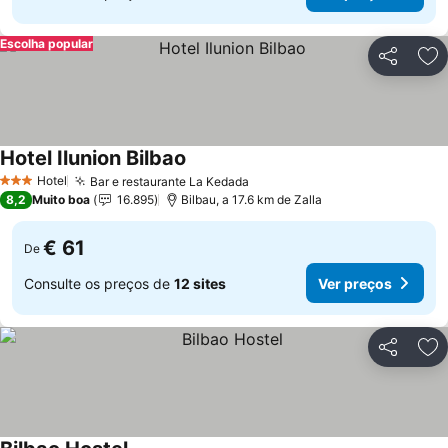
Escolha popular
Partilhar
Ad
Hotel Ilunion Bilbao
Ver preços
Hotel
Bar e restaurante La Kedada
Ver preços
3 Estrelas
8,2
Muito boa
16.895
Bilbau, a 17.6 km de Zalla
€ 61
De
Consulte os preços de
12 sites
Ver preços
Partilhar
Ad