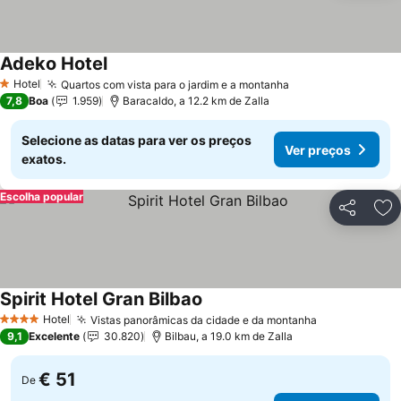
Adeko Hotel
Ver preços
Hotel
Quartos com vista para o jardim e a montanha
Ver preços
1 Estrelas
7,8
Boa
1.959
Baracaldo, a 12.2 km de Zalla
Selecione as datas para ver os preços
Ver preços
exatos.
Escolha popular
Partilhar
Ad
Spirit Hotel Gran Bilbao
Ver preços
Hotel
Vistas panorâmicas da cidade e da montanha
Ver preços
4 Estrelas
9,1
Excelente
30.820
Bilbau, a 19.0 km de Zalla
€ 51
De