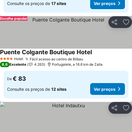
Consulte os preços de
17 sites
Ver preços
Escolha popular
Partilhar
Ad
Puente Colgante Boutique Hotel
Ver preços
Hotel
Fácil acesso ao centro de Bilbau
Ver preços
4 Estrelas
8,6
Excelente
4.263
Portugalete, a 16.6 km de Zalla
€ 83
De
Consulte os preços de
12 sites
Ver preços
Partilhar
Ad