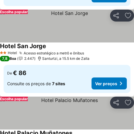
Escolha popular
Partilhar
Ad
Hotel San Jorge
Ver preços
Hotel
Acesso estratégico a metrô e ônibus
Ver preços
2 Estrelas
7,8
Boa
2.447
Santurtzi, a 15.5 km de Zalla
€ 86
De
Consulte os preços de
7 sites
Ver preços
Escolha popular
Partilhar
Ad
Hotel Palacio Muñatones