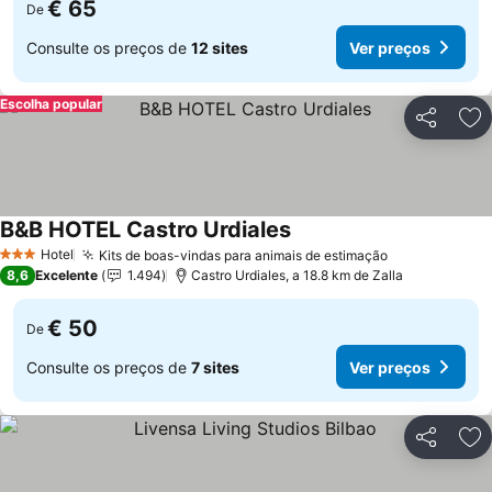
€ 65
De
Consulte os preços de
12 sites
Ver preços
Escolha popular
Partilhar
Ad
B&B HOTEL Castro Urdiales
Ver preços
Hotel
Kits de boas-vindas para animais de estimação
Ver preços
3 Estrelas
8,6
Excelente
1.494
Castro Urdiales, a 18.8 km de Zalla
€ 50
De
Consulte os preços de
7 sites
Ver preços
Partilhar
Ad