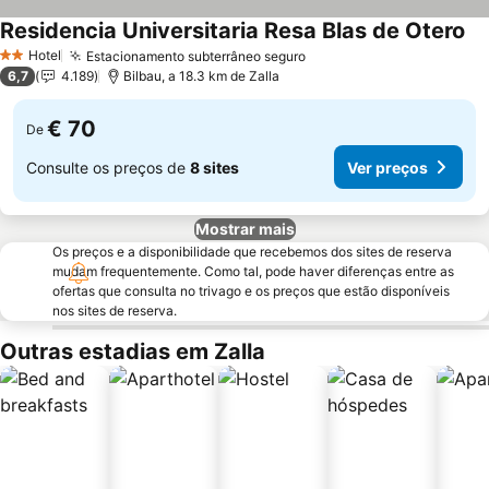
Residencia Universitaria Resa Blas de Otero
Ve
Hotel
Estacionamento subterrâneo seguro
Ver preços
2 Estrelas
6,7
4.189
Bilbau, a 18.3 km de Zalla
€ 70
De
Consulte os preços de
8 sites
Ver preços
Mostrar mais
Os preços e a disponibilidade que recebemos dos sites de reserva
mudam frequentemente. Como tal, pode haver diferenças entre as
ofertas que consulta no trivago e os preços que estão disponíveis
nos sites de reserva.
Outras estadias em Zalla