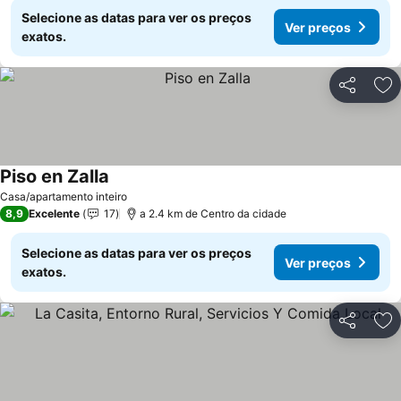
Selecione as datas para ver os preços
Ver preços
exatos.
Partilhar
Ad
Piso en Zalla
Ver preços
Casa/apartamento inteiro
8,9
Excelente
17
a 2.4 km de Centro da cidade
Selecione as datas para ver os preços
Ver preços
exatos.
Partilhar
Ad