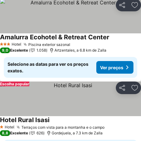
Partilhar
Ad
Amalurra Ecohotel & Retreat Center
Ver preços
Hotel
Piscina exterior sazonal
Ver preços
3 Estrelas
9,0
Excelente
1.058
Artzentales, a 6.8 km de Zalla
Selecione as datas para ver os preços
Ver preços
exatos.
Escolha popular
Partilhar
Ad
Hotel Rural Isasi
Ver preços
Hotel
Terraços com vista para a montanha e o campo
Ver preços
1 Estrelas
8,8
Excelente
626
Gordejuela, a 7.3 km de Zalla