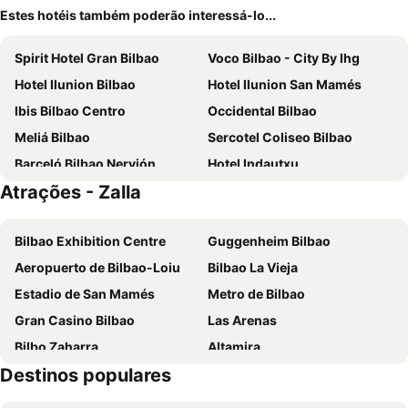
Estes hotéis também poderão interessá-lo...
Spirit Hotel Gran Bilbao
Voco Bilbao - City By Ihg
Hotel Ilunion Bilbao
Hotel Ilunion San Mamés
Ibis Bilbao Centro
Occidental Bilbao
Meliá Bilbao
Sercotel Coliseo Bilbao
Barceló Bilbao Nervión
Hotel Indautxu
Atrações - Zalla
Mercure Bilbao Jardines De Albia
Residencia Universitaria Resa Blas de Otero
NYX Hotel Bilbao by Leonardo Hotels
Sercotel Ayala
Bilbao Exhibition Centre
Guggenheim Bilbao
Sercotel Arenal Bilbao
Hesperia Bilbao
Aeropuerto de Bilbao-Loiu
Bilbao La Vieja
Hotel Puerta de Bilbao
Abba Euskalduna Hotel
Estadio de San Mamés
Metro de Bilbao
Silken Sirimiri
Hotel Zenit Bilbao
Gran Casino Bilbao
Las Arenas
NH Collection Villa de Bilbao
Hotel Abando
Bilbo Zaharra
Altamira
Radisson Collection Bilbao
Petit Palace Arana
Destinos populares
Passeio do Arenal
Bilbao BBK Live
Hotel Carlton
Axel Hotel Bilbao - Adults Only
San Juan de Gaztelugatxe
Zorroza
Hotel Photo Zabalburu
Líbere Bilbao La Vieja