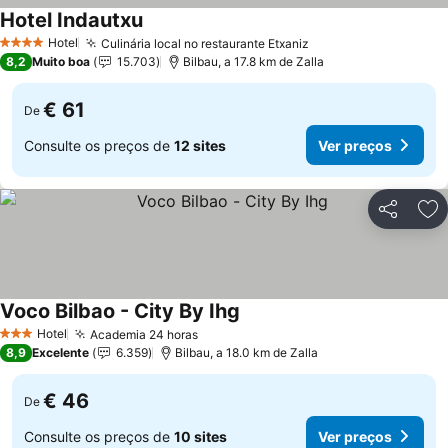
Hotel Indautxu
Ver preços
Hotel
Culinária local no restaurante Etxaniz
Ver preços
4 Estrelas
8,2
Muito boa
15.703
Bilbau, a 17.8 km de Zalla
€ 61
De
Consulte os preços de
12 sites
Ver preços
Partilhar
Ad
Voco Bilbao - City By Ihg
Ver preços
Hotel
Academia 24 horas
Ver preços
3 Estrelas
8,9
Excelente
6.359
Bilbau, a 18.0 km de Zalla
€ 46
De
Consulte os preços de
10 sites
Ver preços