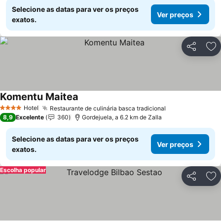
Selecione as datas para ver os preços
Ver preços
exatos.
Partilhar
Ad
Komentu Maitea
Ver preços
Hotel
Restaurante de culinária basca tradicional
Ver preços
4 Estrelas
8,9
Excelente
360
Gordejuela, a 6.2 km de Zalla
Selecione as datas para ver os preços
Ver preços
exatos.
Escolha popular
Partilhar
Ad