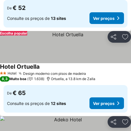
€ 52
De
Consulte os preços de
13 sites
Ver preços
Escolha popular
Partilhar
Ad
Hotel Ortuella
Ver preços
Hotel
Design moderno com pisos de madeira
Ver preços
2 Estrelas
8,3
Muito boa
1.638
Ortuella, a 13.8 km de Zalla
€ 65
De
Consulte os preços de
12 sites
Ver preços
Partilhar
Ad