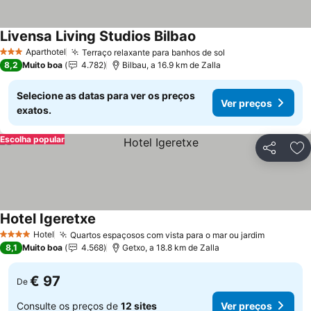
Livensa Living Studios Bilbao
Ver preços
Aparthotel
Terraço relaxante para banhos de sol
Ver preços
3 Estrelas
8,2
Muito boa
4.782
Bilbau, a 16.9 km de Zalla
Selecione as datas para ver os preços
Ver preços
exatos.
Escolha popular
Partilhar
Ad
Hotel Igeretxe
Ver preços
Hotel
Quartos espaçosos com vista para o mar ou jardim
Ver preç
4 Estrelas
8,1
Muito boa
4.568
Getxo, a 18.8 km de Zalla
€ 97
De
Consulte os preços de
12 sites
Ver preços