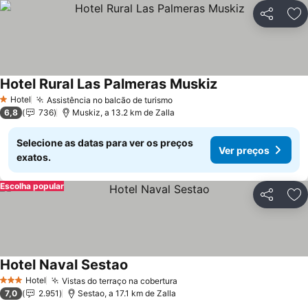
Partilhar
Ad
Hotel Rural Las Palmeras Muskiz
Ver preços
Hotel
Assistência no balcão de turismo
Ver preços
1 Estrelas
6,8
736
Muskiz, a 13.2 km de Zalla
Selecione as datas para ver os preços
Ver preços
exatos.
Escolha popular
Partilhar
Ad
Hotel Naval Sestao
Ver preços
Hotel
Vistas do terraço na cobertura
Ver preços
3 Estrelas
7,0
2.951
Sestao, a 17.1 km de Zalla