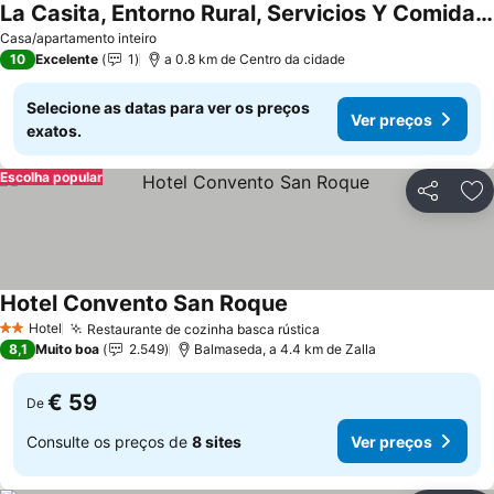
La Casita, Entorno Rural, Servicios Y Comida Local
Ver preços
Casa/apartamento inteiro
10
Excelente
1
a 0.8 km de Centro da cidade
Selecione as datas para ver os preços
Ver preços
exatos.
Escolha popular
Partilhar
Ad
Hotel Convento San Roque
Ver preços
Hotel
Restaurante de cozinha basca rústica
Ver preços
2 Estrelas
8,1
Muito boa
2.549
Balmaseda, a 4.4 km de Zalla
€ 59
De
Consulte os preços de
8 sites
Ver preços