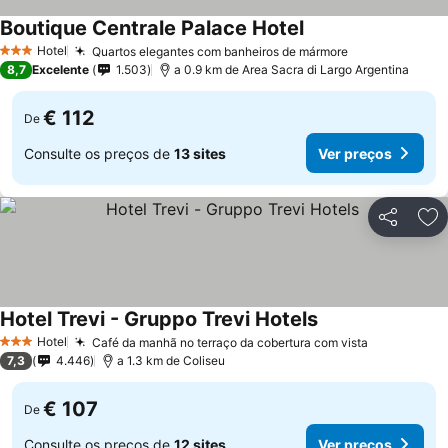
Boutique Centrale Palace Hotel
Hotel
Quartos elegantes com banheiros de mármore
3 Estrelas
8,7
Excelente
1.503
a 0.9 km de Area Sacra di Largo Argentina
€ 112
De
Consulte os preços de
13 sites
Ver preços
Partilhar
Ad
Hotel Trevi - Gruppo Trevi Hotels
Hotel
Café da manhã no terraço da cobertura com vista
3 Estrelas
7,3
4.446
a 1.3 km de Coliseu
€ 107
De
Consulte os preços de
12 sites
Ver preços