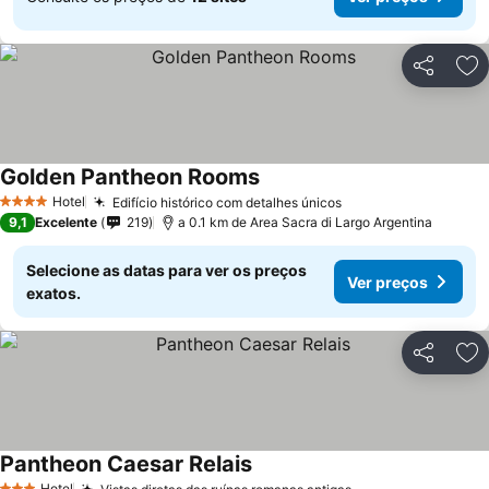
Partilhar
Ad
Golden Pantheon Rooms
Hotel
Edifício histórico com detalhes únicos
4 Estrelas
9,1
Excelente
219
a 0.1 km de Area Sacra di Largo Argentina
Selecione as datas para ver os preços
Ver preços
exatos.
Partilhar
Ad
Pantheon Caesar Relais
Hotel