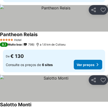
Partilhar
Ad
Pantheon Relais
Hotel
5 Estrelas
8,1
Muito boa
798
a 1.6 km de Coliseu
€ 130
De
Consulte os preços de
6 sites
Ver preços
Partilhar
Ad
Salotto Monti