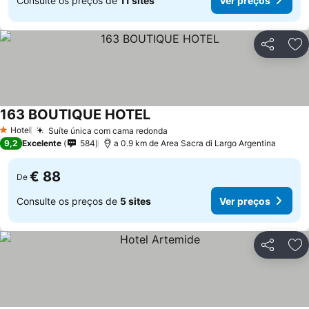
Consulte os preços de
11 sites
Ver preços
Partilhar
Ad
163 BOUTIQUE HOTEL
Hotel
Suíte única com cama redonda
1 Estrelas
9,2
Excelente
584
a 0.9 km de Area Sacra di Largo Argentina
€ 88
De
Consulte os preços de
5 sites
Ver preços
Partilhar
Ad