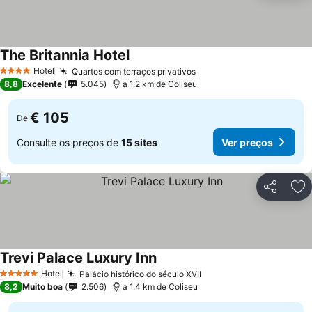
The Britannia Hotel
Hotel
Quartos com terraços privativos
4 Estrelas
8,8
Excelente
5.045
a 1.2 km de Coliseu
€ 105
De
Consulte os preços de
15 sites
Ver preços
Partilhar
Ad
Trevi Palace Luxury Inn
Hotel
Palácio histórico do século XVII
5 Estrelas
8,2
Muito boa
2.506
a 1.4 km de Coliseu