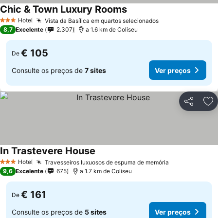
Chic & Town Luxury Rooms
Hotel
Vista da Basílica em quartos selecionados
3 Estrelas
8,7
Excelente
2.307
a 1.6 km de Coliseu
€ 105
De
Consulte os preços de
7 sites
Ver preços
Partilhar
Ad
In Trastevere House
Hotel
Travesseiros luxuosos de espuma de memória
3 Estrelas
9,6
Excelente
675
a 1.7 km de Coliseu
€ 161
De
Consulte os preços de
5 sites
Ver preços