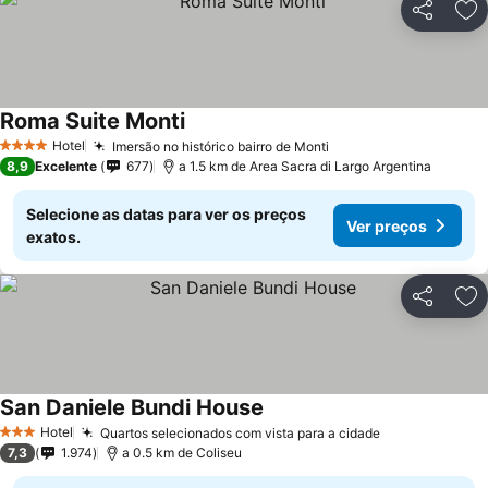
Partilhar
Ad
Roma Suite Monti
Hotel
Imersão no histórico bairro de Monti
4 Estrelas
8,9
Excelente
677
a 1.5 km de Area Sacra di Largo Argentina
Selecione as datas para ver os preços
Ver preços
exatos.
Partilhar
Ad
San Daniele Bundi House
Hotel
Quartos selecionados com vista para a cidade
3 Estrelas
7,3
1.974
a 0.5 km de Coliseu