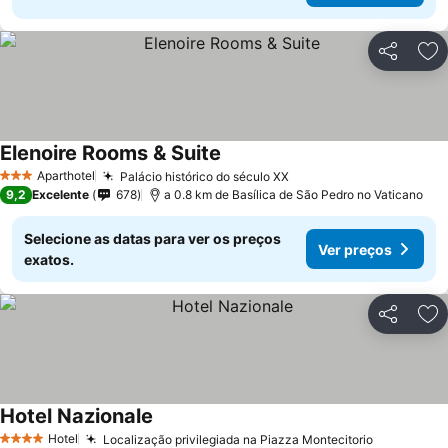
Partilhar
Ad
Elenoire Rooms & Suite
Aparthotel
Palácio histórico do século XX
3 Estrelas
9,2
Excelente
678
a 0.8 km de Basílica de São Pedro no Vaticano
Selecione as datas para ver os preços
Ver preços
exatos.
Partilhar
Ad
Hotel Nazionale
Hotel
Localização privilegiada na Piazza Montecitorio
4 Estrelas