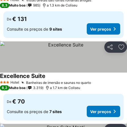
Vistas diretas das ruínas romanas antigas
3 Estrelas
8,3
Muito boa
985
a 1.3 km de Coliseu
€ 131
De
Consulte os preços de
9 sites
Ver preços
Partilhar
Ad
Excellence Suite
Hotel
Banheiras de imersão e saunas no quarto
3 Estrelas
8,2
Muito boa
3.319
a 1.7 km de Coliseu
€ 70
De
Consulte os preços de
7 sites
Ver preços