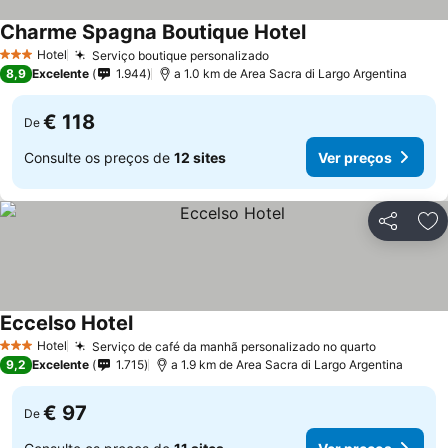
Charme Spagna Boutique Hotel
Hotel
Serviço boutique personalizado
3 Estrelas
8,9
Excelente
1.944
a 1.0 km de Area Sacra di Largo Argentina
€ 118
De
Consulte os preços de
12 sites
Ver preços
Partilhar
Ad
Eccelso Hotel
Hotel
Serviço de café da manhã personalizado no quarto
3 Estrelas
9,2
Excelente
1.715
a 1.9 km de Area Sacra di Largo Argentina
€ 97
De