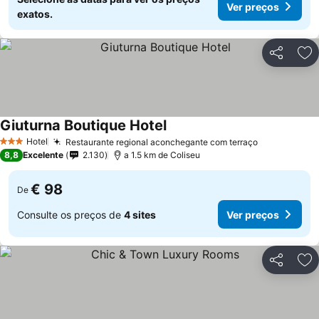
Ver preços
exatos.
Partilhar
Ad
Giuturna Boutique Hotel
Hotel
Restaurante regional aconchegante com terraço
3 Estrelas
8,8
Excelente
2.130
a 1.5 km de Coliseu
€ 98
De
Consulte os preços de
4 sites
Ver preços
Partilhar
Ad