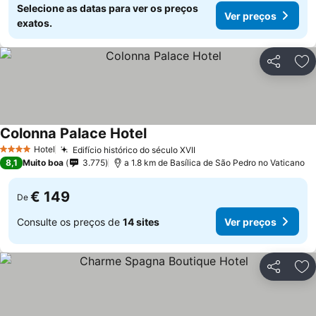
Selecione as datas para ver os preços
Ver preços
exatos.
Partilhar
Ad
Colonna Palace Hotel
Hotel
Edifício histórico do século XVII
4 Estrelas
8,1
Muito boa
3.775
a 1.8 km de Basílica de São Pedro no Vaticano
€ 149
De
Consulte os preços de
14 sites
Ver preços
Partilhar
Ad