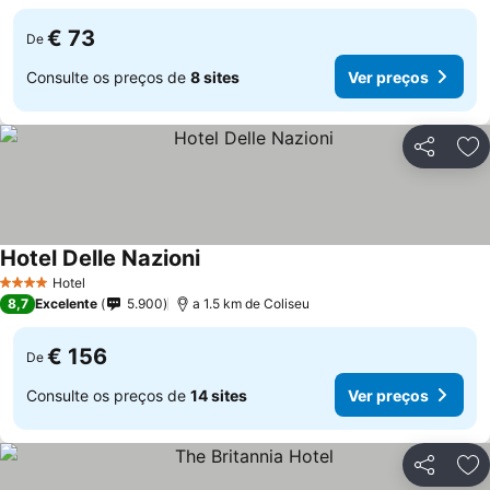
€ 73
De
Consulte os preços de
8 sites
Ver preços
Partilhar
Ad
Hotel Delle Nazioni
Hotel
4 Estrelas
8,7
Excelente
5.900
a 1.5 km de Coliseu
€ 156
De
Consulte os preços de
14 sites
Ver preços
Partilhar
Ad