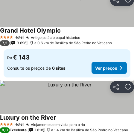
Partilhar
Ad
Grand Hotel Olympic
Hotel
Antigo palácio papal histórico
4 Estrelas
7,2
3.696
a 0.6 km de Basílica de São Pedro no Vaticano
€ 143
De
Consulte os preços de
6 sites
Ver preços
Partilhar
Ad
Luxury on the River
Hotel
Alojamentos com vista para o rio
4 Estrelas
9,0
Excelente
1.818
a 1.4 km de Basílica de São Pedro no Vaticano