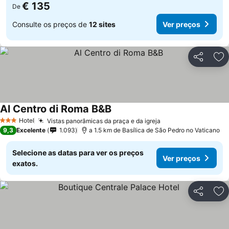
€ 135
De
Consulte os preços de
12 sites
Ver preços
Partilhar
Ad
Al Centro di Roma B&B
Hotel
Vistas panorâmicas da praça e da igreja
3 Estrelas
9,3
Excelente
1.093
a 1.5 km de Basílica de São Pedro no Vaticano
Selecione as datas para ver os preços
Ver preços
exatos.
Partilhar
Ad