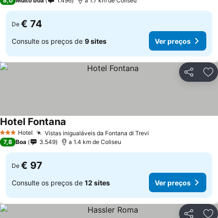
8,0
Muito boa
1.496
a 1.7 km de Coliseu
€ 74
De
Consulte os preços de
9 sites
Ver preços
Partilhar
Ad
Hotel Fontana
Hotel
Vistas inigualáveis da Fontana di Trevi
3 Estrelas
7,8
Boa
3.549
a 1.4 km de Coliseu
€ 97
De
Consulte os preços de
12 sites
Ver preços