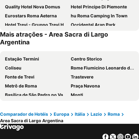
Quality Hotel Nova Domus
Hotel Principe Di Piemonte
Eurostars Roma Aeterna
hu Roma Camping In Town
Hotel Trevi - Gruppo Trevi Hotels
Occidental Aran Park
Mais atrações - Area Sacra di Largo
Hotel Gioberti
Excel Roma Montemario
Argentina
NH Roma Villa Carpegna
Hotel Torino
Exe International Palace
Raeli Hotel Regio
Estação Termini
Centro Storico
Hotel Roma Tor Vergata
Trilussa Palace Hotel Congress & Spa
Coliseu
Rome Fiumicino Leonardo da Vinci International Airport
Hotel Mosaic Central Rome
Roma Palace Suite
Fonte de Trevi
Trastevere
H10 Roma Città
Hotel Taormina
Metrô de Roma
Praça Navona
Occidental Aurelia
Hotel Villa Rosa
Basílica de São Pedro no Vaticano
Monti
Best Western Globus Hotel
Grand Hotel Olympic
San Francesco - Santuario della Madonna di Fatima
Termini Metro Station
Hotel Caravel
Moderno Hotel Roma
Praça de Espanha
Prati
Comparador de Hotéis
Europa
Itália
Lazio
Roma
Hotel Giglio Dell'Opera
Hotel Galileo
Area Sacra di Largo Argentina
Panteão
Basílica de Santa Maria Maggiore
Hotel Accademia
Hotel Ripa Roma
Naples Central Station
International Airport Naples
Boutique Hotel Trevi
Hotel Napoleon
Facebook
Twitter
Insta
Yo