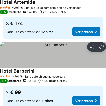
Hotel Artemide
Hotel
Spa exclusivo com bem-estar diversificado
4 Estrelas
9,5
Excelente
14.805
a 1.2 km de Coliseu
€ 174
De
Consulte os preços de
12 sites
Ver preços
Partilhar
Ad
Hotel Barberini
Hotel
Bar e café chique na cobertura
4 Estrelas
8,7
Excelente
2.484
a 1.4 km de Coliseu
€ 99
De
Consulte os preços de
11 sites
Ver preços