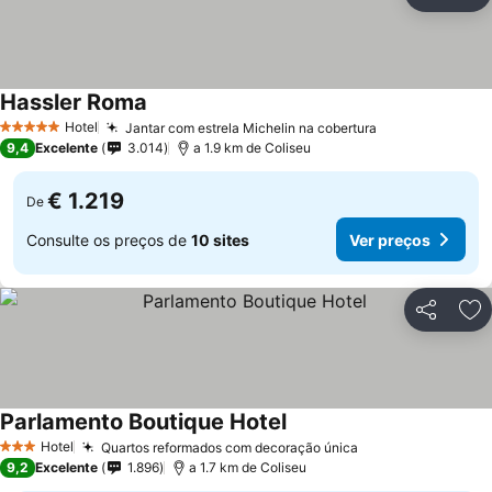
Partilhar
Ad
Hassler Roma
Hotel
Jantar com estrela Michelin na cobertura
5 Estrelas
9,4
Excelente
3.014
a 1.9 km de Coliseu
€ 1.219
De
Consulte os preços de
10 sites
Ver preços
Partilhar
Ad
Parlamento Boutique Hotel
Hotel
Quartos reformados com decoração única
3 Estrelas
9,2
Excelente
1.896
a 1.7 km de Coliseu