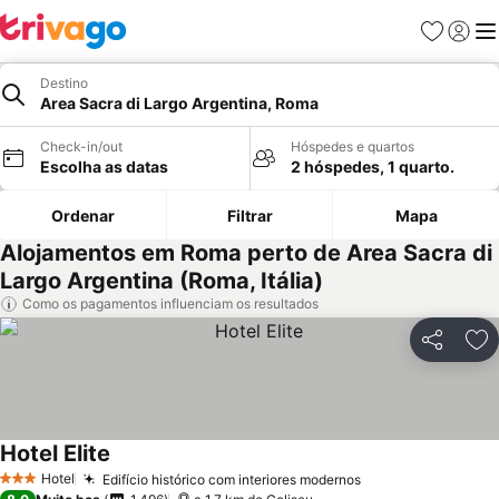
Favoritos
Iniciar
Me
Destino
Area Sacra di Largo Argentina, Roma
Check-in/out
Hóspedes e quartos
Escolha as datas
2 hóspedes, 1 quarto.
Ordenar
Filtrar
Mapa
Alojamentos em Roma perto de Area Sacra di
Largo Argentina (Roma, Itália)
Como os pagamentos influenciam os resultados
Partilhar
Ad
Hotel Elite
Hotel
Edifício histórico com interiores modernos
3 Estrelas