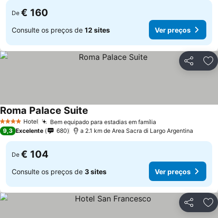
€ 160
De
Consulte os preços de
12 sites
Ver preços
Partilhar
Ad
Roma Palace Suite
Hotel
Bem equipado para estadias em família
4 Estrelas
9,3
Excelente
680
a 2.1 km de Area Sacra di Largo Argentina
€ 104
De
Consulte os preços de
3 sites
Ver preços
Partilhar
Ad