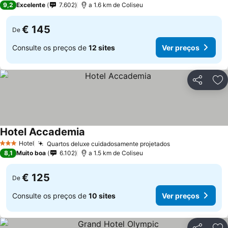
9,2
Excelente
7.602
a 1.6 km de Coliseu
€ 145
De
Consulte os preços de
12 sites
Ver preços
Partilhar
Ad
Hotel Accademia
Hotel
Quartos deluxe cuidadosamente projetados
3 Estrelas
8,1
Muito boa
6.102
a 1.5 km de Coliseu
€ 125
De
Consulte os preços de
10 sites
Ver preços