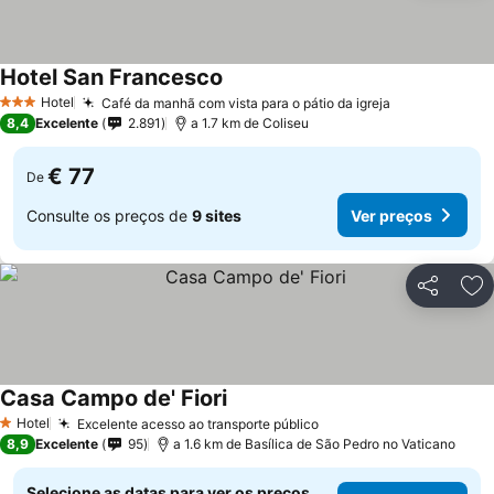
Hotel San Francesco
Hotel
Café da manhã com vista para o pátio da igreja
3 Estrelas
8,4
Excelente
2.891
a 1.7 km de Coliseu
€ 77
De
Consulte os preços de
9 sites
Ver preços
Partilhar
Ad
Casa Campo de' Fiori
Hotel
Excelente acesso ao transporte público
1 Estrelas
8,9
Excelente
95
a 1.6 km de Basílica de São Pedro no Vaticano
Selecione as datas para ver os preços