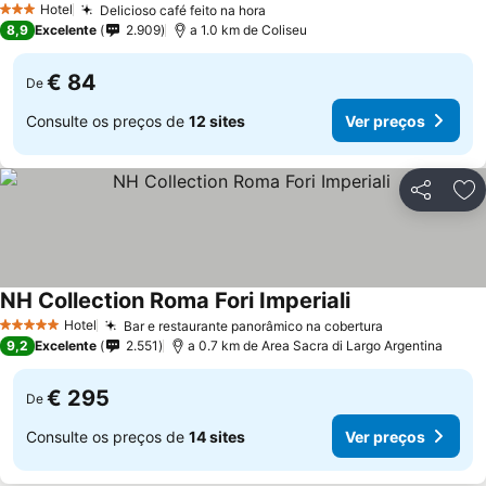
Hotel
Delicioso café feito na hora
3 Estrelas
8,9
Excelente
2.909
a 1.0 km de Coliseu
€ 84
De
Consulte os preços de
12 sites
Ver preços
Partilhar
Ad
NH Collection Roma Fori Imperiali
Hotel
Bar e restaurante panorâmico na cobertura
5 Estrelas
9,2
Excelente
2.551
a 0.7 km de Area Sacra di Largo Argentina
€ 295
De
Consulte os preços de
14 sites
Ver preços