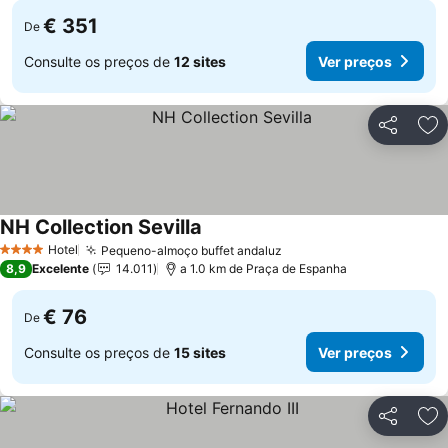
€ 351
De
Consulte os preços de
12 sites
Ver preços
Partilhar
Ad
NH Collection Sevilla
Ver preços
Hotel
Pequeno-almoço buffet andaluz
Ver preços
4 Estrelas
8,9
Excelente
14.011
a 1.0 km de Praça de Espanha
€ 76
De
Consulte os preços de
15 sites
Ver preços
Partilhar
Ad