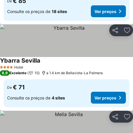
€ 85
De
Consulte os preços de
18 sites
Ver preços
Partilhar
Ad
Ybarra Sevilla
Ver preços
Hotel
4 Estrelas
8,9
Excelente
15
a 1.4 km de Bellavista-La Palmera
€ 71
De
Consulte os preços de
4 sites
Ver preços
Partilhar
Ad