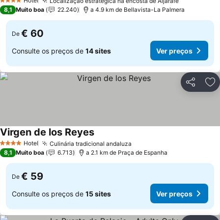
Hotel
Localização estratégica na encosta de Aljarafe
Ver preços
4 Estrelas
8,1
Muito boa
22.240
a 4.9 km de Bellavista-La Palmera
€ 60
De
Consulte os preços de
14 sites
Ver preços
Partilhar
Ad
Virgen de los Reyes
Ver preços
Hotel
Culinária tradicional andaluza
Ver preços
4 Estrelas
8,1
Muito boa
6.713
a 2.1 km de Praça de Espanha
€ 59
De
Consulte os preços de
15 sites
Ver preços