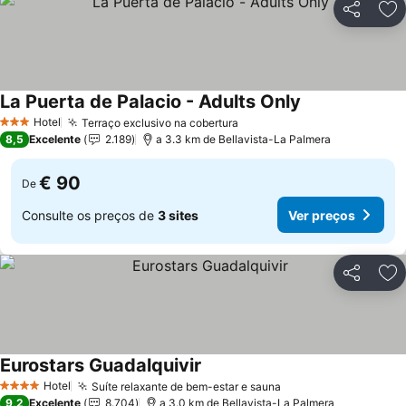
Partilhar
Ad
La Puerta de Palacio - Adults Only
Ver preços
Hotel
Terraço exclusivo na cobertura
Ver preços
3 Estrelas
8,5
Excelente
2.189
a 3.3 km de Bellavista-La Palmera
€ 90
De
Consulte os preços de
3 sites
Ver preços
Partilhar
Ad
Eurostars Guadalquivir
Ver preços
Hotel
Suíte relaxante de bem-estar e sauna
Ver preços
4 Estrelas
9,2
Excelente
8.704
a 3.0 km de Bellavista-La Palmera