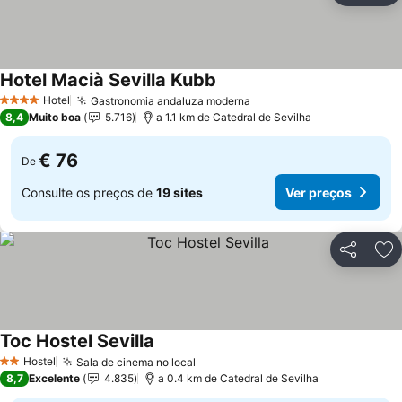
Hotel Macià Sevilla Kubb
Ver preços
Hotel
Gastronomia andaluza moderna
Ver preços
4 Estrelas
8,4
Muito boa
5.716
a 1.1 km de Catedral de Sevilha
€ 76
De
Consulte os preços de
19 sites
Ver preços
Partilhar
Ad
Toc Hostel Sevilla
Ver preços
Hostel
Sala de cinema no local
Ver preços
2 Estrelas
8,7
Excelente
4.835
a 0.4 km de Catedral de Sevilha