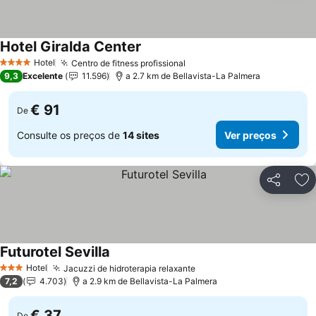
Hotel Giralda Center
Ver preços
Hotel
Centro de fitness profissional
Ver preços
4 Estrelas
9,3
Excelente
11.596
a 2.7 km de Bellavista-La Palmera
€ 91
De
Consulte os preços de
14 sites
Ver preços
Partilhar
Ad
Futurotel Sevilla
Ver preços
Hotel
Jacuzzi de hidroterapia relaxante
Ver preços
3 Estrelas
7,2
4.703
a 2.9 km de Bellavista-La Palmera
€ 37
De