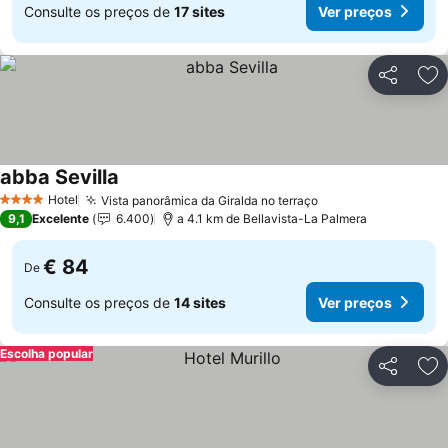
Consulte os preços de
17 sites
Ver preços
Partilhar
Ad
abba Sevilla
Ver preços
Hotel
Vista panorâmica da Giralda no terraço
Ver preços
4 Estrelas
9,1
Excelente
6.400
a 4.1 km de Bellavista-La Palmera
€ 84
De
Consulte os preços de
14 sites
Ver preços
Escolha popular
Partilhar
Ad