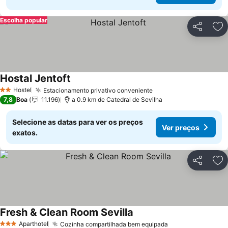
Escolha popular
Partilhar
Ad
Hostal Jentoft
Ver preços
Hostel
Estacionamento privativo conveniente
Ver preços
2 Estrelas
7,8
Boa
11.196
a 0.9 km de Catedral de Sevilha
Selecione as datas para ver os preços
Ver preços
exatos.
Partilhar
Ad
Fresh & Clean Room Sevilla
Ver preços
Aparthotel
Cozinha compartilhada bem equipada
Ver preços
3 Estrelas