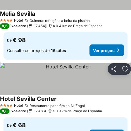
Melia Sevilla
Ver preços
Hotel
Quimera: refeições à beira da piscina
Ver preços
4 Estrelas
8,6
Excelente
17.454
a 0.4 km de Praça de Espanha
€ 98
De
Consulte os preços de
16 sites
Ver preços
Partilhar
Ad
Hotel Sevilla Center
Ver preços
Hotel
Restaurante panorâmico Al-Zagal
Ver preços
4 Estrelas
8,8
Excelente
17.486
a 0.9 km de Praça de Espanha
€ 68
De