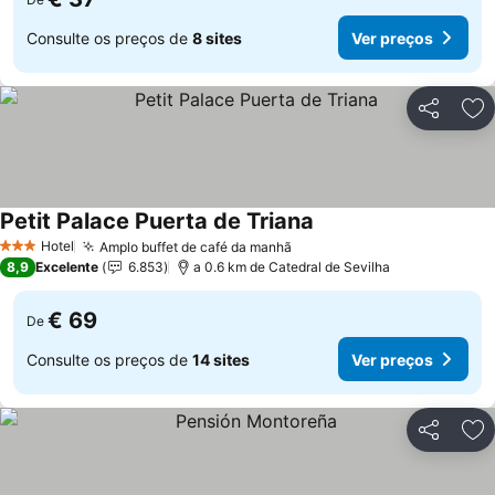
Consulte os preços de
8 sites
Ver preços
Partilhar
Ad
Petit Palace Puerta de Triana
Ver preços
Hotel
Amplo buffet de café da manhã
Ver preços
3 Estrelas
8,9
Excelente
6.853
a 0.6 km de Catedral de Sevilha
€ 69
De
Consulte os preços de
14 sites
Ver preços
Partilhar
Ad