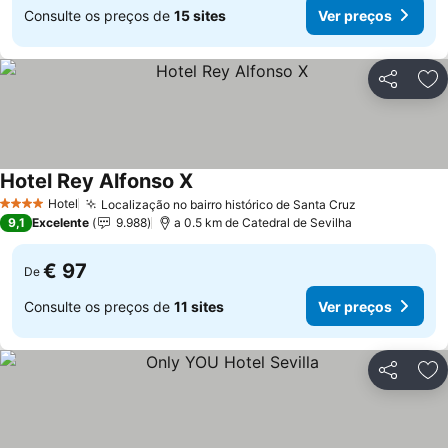
Consulte os preços de
15 sites
Ver preços
Partilhar
Ad
Hotel Rey Alfonso X
Ver preços
Hotel
Localização no bairro histórico de Santa Cruz
Ver preços
4 Estrelas
9,1
Excelente
9.988
a 0.5 km de Catedral de Sevilha
€ 97
De
Consulte os preços de
11 sites
Ver preços
Partilhar
Ad