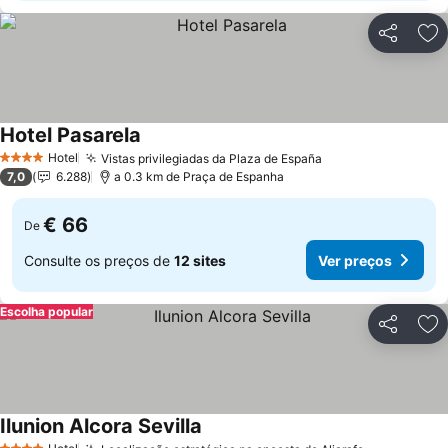
Partilhar
Ad
Hotel Pasarela
Ver preços
Hotel
Vistas privilegiadas da Plaza de España
Ver preços
4 Estrelas
7,0
6.288
a 0.3 km de Praça de Espanha
€ 66
De
Consulte os preços de
12 sites
Ver preços
Escolha popular
Partilhar
Ad
Ilunion Alcora Sevilla
Ver preços