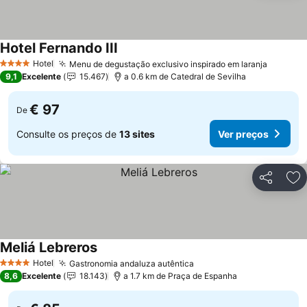
Hotel Fernando III
Ver preços
Hotel
Menu de degustação exclusivo inspirado em laranja
Ver pre
4 Estrelas
9,1
Excelente
15.467
a 0.6 km de Catedral de Sevilha
€ 97
De
Consulte os preços de
13 sites
Ver preços
Partilhar
Ad
Meliá Lebreros
Ver preços
Hotel
Gastronomia andaluza autêntica
Ver preços
4 Estrelas
8,6
Excelente
18.143
a 1.7 km de Praça de Espanha