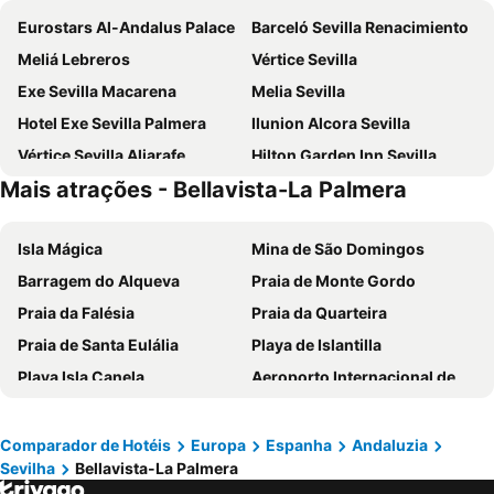
Eurostars Al-Andalus Palace
Barceló Sevilla Renacimiento
Meliá Lebreros
Vértice Sevilla
Exe Sevilla Macarena
Melia Sevilla
Hotel Exe Sevilla Palmera
Ilunion Alcora Sevilla
Vértice Sevilla Aljarafe
Hilton Garden Inn Sevilla
Mais atrações - Bellavista-La Palmera
Novotel Sevilla
Hotel Macià Sevilla Kubb
Porcel Torneo
Ibis Budget Sevilla Aeropuerto
Isla Mágica
Mina de São Domingos
ibis Styles Sevilla City Santa Justa
Hotel Eurostars Regina
Barragem do Alqueva
Praia de Monte Gordo
NH Sevilla Plaza de Armas
Virgen de los Reyes
Praia da Falésia
Praia da Quarteira
Exe Isla Cartuja
Eurostars Torre Sevilla
Praia de Santa Eulália
Playa de Islantilla
Hotel Abades Benacazon
NH Collection Sevilla
Playa Isla Canela
Aeroporto Internacional de Faro - Gago Coutinho
Exe Gran Hotel Solucar
Petit Palace Puerta de Triana
Vilamoura Marina
Praia da Manta Rota
Ibis Sevilla
Hotel Fernando III
Praia da Ilha da Armona
Balaia Golf Village
Hotel Sevilla Center
Pension Nuevo Suizo
Comparador de Hotéis
Europa
Espanha
Andaluzia
Sevilha
Bellavista-La Palmera
Praia da Ilha de Tavira
Praia do Barril
Hesperia Sevilla
Alcoba del Rey de Sevilla