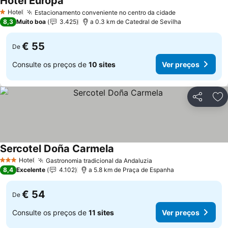
Hotel Europa
Ver preços
Hotel
Estacionamento conveniente no centro da cidade
Ver preços
1 Estrelas
8,3
Muito boa
3.425
a 0.3 km de Catedral de Sevilha
€ 55
De
Consulte os preços de
10 sites
Ver preços
Partilhar
Ad
Sercotel Doña Carmela
Ver preços
Hotel
Gastronomia tradicional da Andaluzia
Ver preços
3 Estrelas
8,4
Excelente
4.102
a 5.8 km de Praça de Espanha
€ 54
De
Consulte os preços de
11 sites
Ver preços