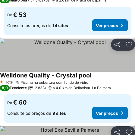
8,3
Muito boa
34.373
a 2.6 km de Praça de Espanha
€ 53
De
Consulte os preços de
14 sites
Ver preços
Partilhar
Ad
Welldone Quality - Crystal pool
Ver preços
Hotel
Piscina na cobertura com fundo de vidro
Ver preços
1 Estrelas
8,9
Excelente
2.838
a 4.0 km de Bellavista-La Palmera
€ 60
De
Consulte os preços de
9 sites
Ver preços