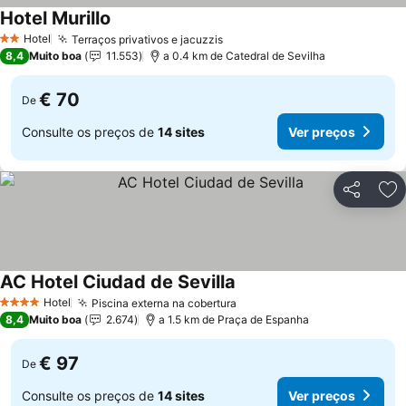
Hotel Murillo
Ver preços
Hotel
Terraços privativos e jacuzzis
Ver preços
2 Estrelas
8,4
Muito boa
11.553
a 0.4 km de Catedral de Sevilha
€ 70
De
Consulte os preços de
14 sites
Ver preços
Partilhar
Ad
AC Hotel Ciudad de Sevilla
Ver preços
Hotel
Piscina externa na cobertura
Ver preços
4 Estrelas
8,4
Muito boa
2.674
a 1.5 km de Praça de Espanha
€ 97
De
Consulte os preços de
14 sites
Ver preços