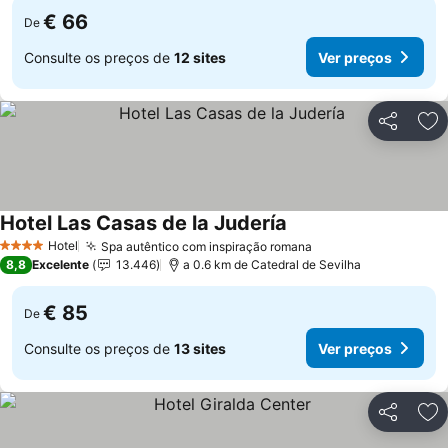
€ 66
De
Consulte os preços de
12 sites
Ver preços
Partilhar
Ad
Hotel Las Casas de la Judería
Ver preços
Hotel
Spa autêntico com inspiração romana
Ver preços
4 Estrelas
8,8
Excelente
13.446
a 0.6 km de Catedral de Sevilha
€ 85
De
Consulte os preços de
13 sites
Ver preços
Partilhar
Ad