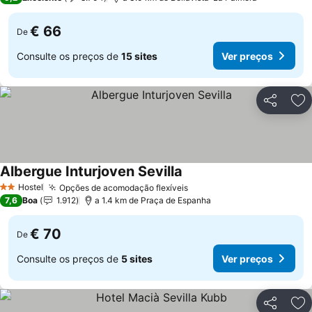
€ 66
De
Consulte os preços de
15 sites
Ver preços
Partilhar
Ad
Albergue Inturjoven Sevilla
Ver preços
Hostel
Opções de acomodação flexíveis
Ver preços
2 Estrelas
7,6
Boa
1.912
a 1.4 km de Praça de Espanha
€ 70
De
Consulte os preços de
5 sites
Ver preços
Partilhar
Ad