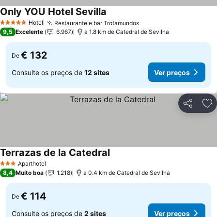
Only YOU Hotel Sevilla
Ver preços
Hotel
Restaurante e bar Trotamundos
Ver preços
5 Estrelas
9,5
Excelente
6.967
a 1.8 km de Catedral de Sevilha
€ 132
De
Consulte os preços de
12 sites
Ver preços
Partilhar
Ad
Terrazas de la Catedral
Ver preços
Aparthotel
3 Estrelas
8,4
Muito boa
1.218
a 0.4 km de Catedral de Sevilha
€ 114
De
Consulte os preços de
2 sites
Ver preços