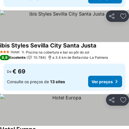
Partilhar
Ad
ibis Styles Sevilla City Santa Justa
Ver preços
Hotel
Piscina na cobertura e bar ao pôr do sol
Ver preços
3 Estrelas
8,9
Excelente
10.784
a 3.4 km de Bellavista-La Palmera
€ 69
De
Consulte os preços de
13 sites
Ver preços
Partilhar
Ad