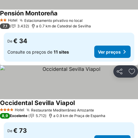
Pensión Montoreña
Ver preços
Hotel
Estacionamento privativo no local
Ver preços
2 Estrelas
7,1
3.432
a 0.7 km de Catedral de Sevilha
€ 34
De
Consulte os preços de
11 sites
Ver preços
Partilhar
Ad
Occidental Sevilla Viapol
Ver preços
Hotel
Restaurante Mediterrâneo Arrozante
Ver preços
4 Estrelas
8,9
Excelente
5.712
a 0.9 km de Praça de Espanha
€ 73
De