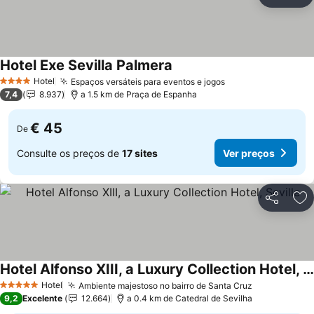
Partilhar
Ad
Hotel Exe Sevilla Palmera
Ver preços
Hotel
Espaços versáteis para eventos e jogos
Ver preços
4 Estrelas
7,4
8.937
a 1.5 km de Praça de Espanha
€ 45
De
Consulte os preços de
17 sites
Ver preços
Partilhar
Ad
Hotel Alfonso XIII, a Luxury Collection Hotel, Seville
Ver preços
Hotel
Ambiente majestoso no bairro de Santa Cruz
Ver preços
5 Estrelas
9,2
Excelente
12.664
a 0.4 km de Catedral de Sevilha