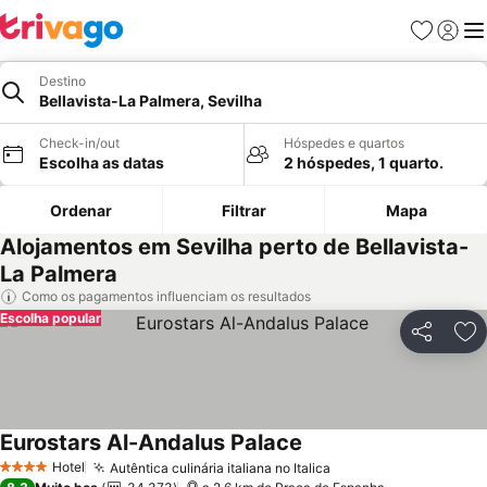
Favoritos
Iniciar
Me
Destino
Bellavista-La Palmera, Sevilha
Check-in/out
Hóspedes e quartos
Escolha as datas
2 hóspedes, 1 quarto.
Ordenar
Filtrar
Mapa
Alojamentos em Sevilha perto de Bellavista-
La Palmera
Como os pagamentos influenciam os resultados
Escolha popular
Partilhar
Ad
Eurostars Al-Andalus Palace
Ver preços
Hotel
Autêntica culinária italiana no Italica
Ver preços
4 Estrelas