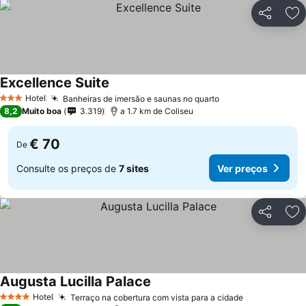
Partilhar
Ad
Excellence Suite
Hotel
Banheiras de imersão e saunas no quarto
3 Estrelas
8,2
Muito boa
3.319
a 1.7 km de Coliseu
€ 70
De
Consulte os preços de
7 sites
Ver preços
Partilhar
Ad
Augusta Lucilla Palace
Hotel
Terraço na cobertura com vista para a cidade
4 Estrelas