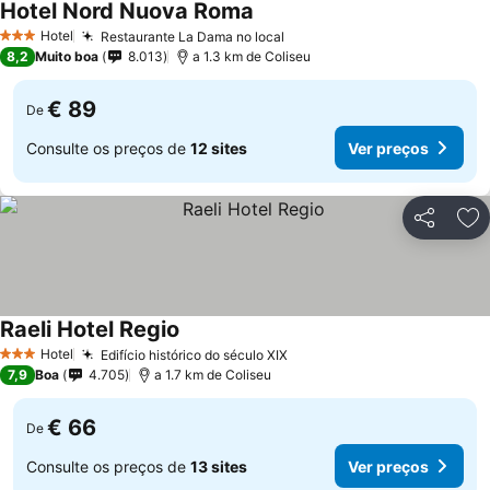
Hotel Nord Nuova Roma
Hotel
Restaurante La Dama no local
3 Estrelas
8,2
Muito boa
8.013
a 1.3 km de Coliseu
€ 89
De
Consulte os preços de
12 sites
Ver preços
Partilhar
Ad
Raeli Hotel Regio
Hotel
Edifício histórico do século XIX
3 Estrelas
7,9
Boa
4.705
a 1.7 km de Coliseu
€ 66
De
Consulte os preços de
13 sites
Ver preços