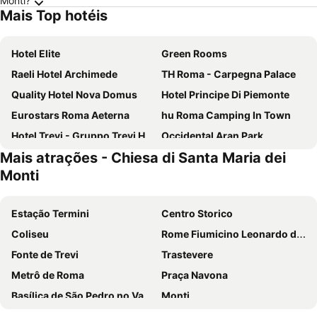
Monti?
Mais Top hotéis
Hotel Elite
Green Rooms
Raeli Hotel Archimede
TH Roma - Carpegna Palace
Quality Hotel Nova Domus
Hotel Principe Di Piemonte
Eurostars Roma Aeterna
hu Roma Camping In Town
Hotel Trevi - Gruppo Trevi Hotels
Occidental Aran Park
Mais atrações - Chiesa di Santa Maria dei
Hotel Gioberti
Excel Roma Montemario
Monti
NH Roma Villa Carpegna
Hotel Torino
Exe International Palace
Raeli Hotel Regio
Estação Termini
Centro Storico
Hotel Roma Tor Vergata
Trilussa Palace Hotel Congress & Spa
Coliseu
Rome Fiumicino Leonardo da Vinci International Airport
Hotel Mosaic Central Rome
Roma Palace Suite
Fonte de Trevi
Trastevere
H10 Roma Città
Hotel Taormina
Metrô de Roma
Praça Navona
Occidental Aurelia
Hotel Villa Rosa
Basílica de São Pedro no Vaticano
Monti
Best Western Globus Hotel
Grand Hotel Olympic
San Francesco - Santuario della Madonna di Fatima
Termini Metro Station