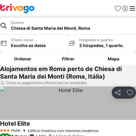
Favoritos
Iniciar
Me
Destino
Chiesa di Santa Maria dei Monti, Roma
Check-in/out
Hóspedes e quartos
Escolha as datas
2 hóspedes, 1 quarto.
Ordenar
Filtrar
Mapa
Alojamentos em Roma perto de Chiesa di
Santa Maria dei Monti (Roma, Itália)
Como os pagamentos influenciam os resultados
Partilhar
Ad
Hotel Elite
Hotel
Edifício histórico com interiores modernos
3 Estrelas