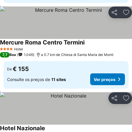
Partilhar
Ad
Mercure Roma Centro Termini
Hotel
4 Estrelas
7,7
Boa
1.046
a 0.7 km de Chiesa di Santa Maria dei Monti
€ 155
De
Consulte os preços de
11 sites
Ver preços
Partilhar
Ad
Hotel Nazionale