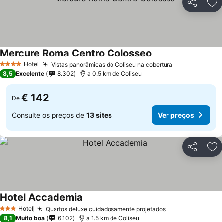
Partilhar
Ad
Mercure Roma Centro Colosseo
Hotel
Vistas panorâmicas do Coliseu na cobertura
4 Estrelas
8,5
Excelente
8.302
a 0.5 km de Coliseu
€ 142
De
Consulte os preços de
13 sites
Ver preços
Partilhar
Ad
Hotel Accademia
Hotel
Quartos deluxe cuidadosamente projetados
3 Estrelas
8,1
Muito boa
6.102
a 1.5 km de Coliseu