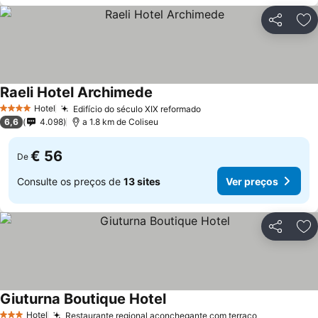
Partilhar
Ad
Raeli Hotel Archimede
Hotel
Edifício do século XIX reformado
4 Estrelas
6,6
4.098
a 1.8 km de Coliseu
€ 56
De
Consulte os preços de
13 sites
Ver preços
Partilhar
Ad
Giuturna Boutique Hotel
Hotel
Restaurante regional aconchegante com terraço