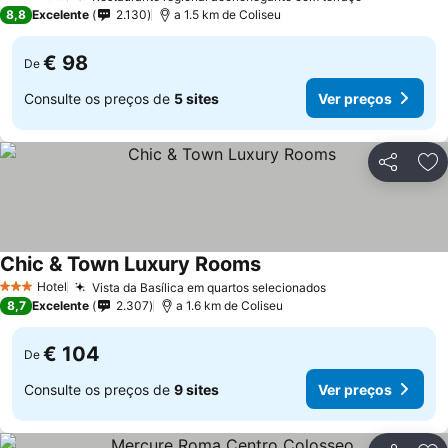
3 Estrelas
8,8
Excelente
2.130
a 1.5 km de Coliseu
€ 98
De
Consulte os preços de
5 sites
Ver preços
Partilhar
Ad
Chic & Town Luxury Rooms
Hotel
Vista da Basílica em quartos selecionados
3 Estrelas
8,7
Excelente
2.307
a 1.6 km de Coliseu
€ 104
De
Consulte os preços de
9 sites
Ver preços