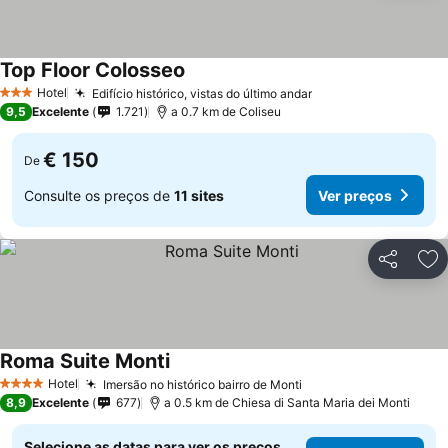
Top Floor Colosseo
Hotel
Edifício histórico, vistas do último andar
3 Estrelas
9,5
Excelente
1.721
a 0.7 km de Coliseu
€ 150
De
Consulte os preços de
11 sites
Ver preços
Partilhar
Ad
Roma Suite Monti
Hotel
Imersão no histórico bairro de Monti
4 Estrelas
8,9
Excelente
677
a 0.5 km de Chiesa di Santa Maria dei Monti
Selecione as datas para ver os preços