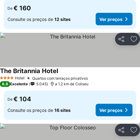
€ 160
De
Consulte os preços de
12 sites
Ver preços
Partilhar
Ad
The Britannia Hotel
Hotel
Quartos com terraços privativos
4 Estrelas
8,8
Excelente
5.045
a 1.2 km de Coliseu
€ 104
De
Consulte os preços de
16 sites
Ver preços
Partilhar
Ad