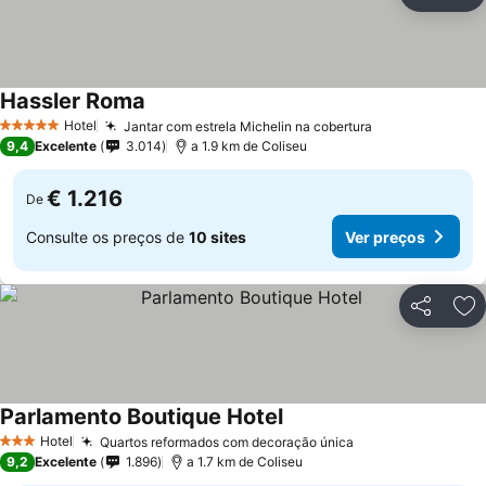
Partilhar
Ad
Hassler Roma
Hotel
Jantar com estrela Michelin na cobertura
5 Estrelas
9,4
Excelente
3.014
a 1.9 km de Coliseu
€ 1.216
De
Consulte os preços de
10 sites
Ver preços
Partilhar
Ad
Parlamento Boutique Hotel
Hotel
Quartos reformados com decoração única
3 Estrelas
9,2
Excelente
1.896
a 1.7 km de Coliseu