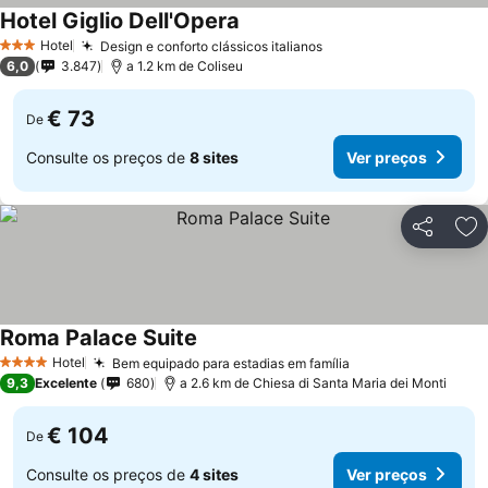
Hotel Giglio Dell'Opera
Hotel
Design e conforto clássicos italianos
3 Estrelas
6,0
3.847
a 1.2 km de Coliseu
€ 73
De
Consulte os preços de
8 sites
Ver preços
Partilhar
Ad
Roma Palace Suite
Hotel
Bem equipado para estadias em família
4 Estrelas
9,3
Excelente
680
a 2.6 km de Chiesa di Santa Maria dei Monti
€ 104
De
Consulte os preços de
4 sites
Ver preços