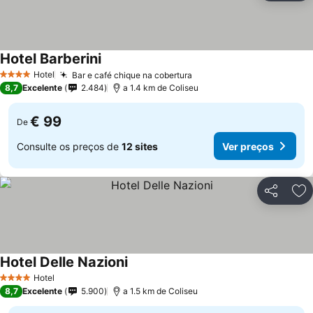
Hotel Barberini
Hotel
Bar e café chique na cobertura
4 Estrelas
8,7
Excelente
2.484
a 1.4 km de Coliseu
€ 99
De
Consulte os preços de
12 sites
Ver preços
Partilhar
Ad
Hotel Delle Nazioni
Hotel
4 Estrelas
8,7
Excelente
5.900
a 1.5 km de Coliseu