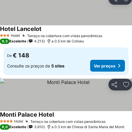
Partilhar
Ad
Hotel Lancelot
Hotel
Terraço na cobertura com vistas panorâmicas
3 Estrelas
9,3
Excelente
4.213
a 0.5 km de Coliseu
€ 148
De
Consulte os preços de
5 sites
Ver preços
Partilhar
Ad
Monti Palace Hotel
Hotel
Terraço na cobertura com vistas panorâmicas
4 Estrelas
9,0
Excelente
3.610
a 0.3 km de Chiesa di Santa Maria dei Monti