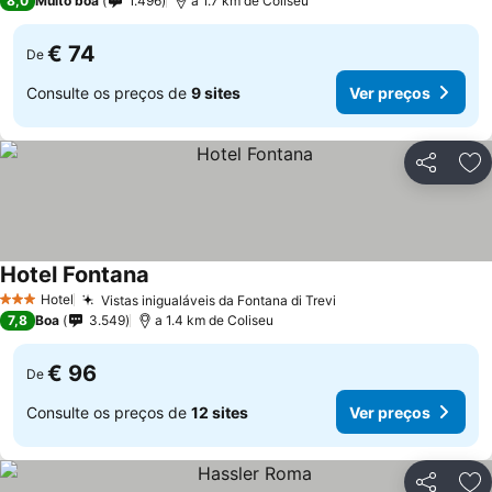
8,0
Muito boa
1.496
a 1.7 km de Coliseu
€ 74
De
Consulte os preços de
9 sites
Ver preços
Partilhar
Ad
Hotel Fontana
Hotel
Vistas inigualáveis da Fontana di Trevi
3 Estrelas
7,8
Boa
3.549
a 1.4 km de Coliseu
€ 96
De
Consulte os preços de
12 sites
Ver preços