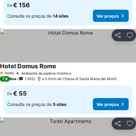
€ 156
De
Consulte os preços de
14 sites
Ver preços
Partilhar
Ad
Hotel Domus Rome
Hotel
Ambiente de palácio histórico
1 Estrelas
7,9
Boa
1.593
a 0.9 km de Chiesa di Santa Maria dei Monti
€ 55
De
Consulte os preços de
5 sites
Ver preços
Partilhar
Ad