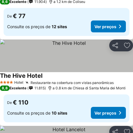
8,6
Excelente
11.904
a 1.2 km de Coliseu
€ 77
De
Consulte os preços de
12 sites
Ver preços
Partilhar
Ad
The Hive Hotel
Hotel
Restaurante na cobertura com vistas panorâmicas
4 Estrelas
8,8
Excelente
11.815
a 0.8 km de Chiesa di Santa Maria dei Monti
€ 110
De
Consulte os preços de
10 sites
Ver preços