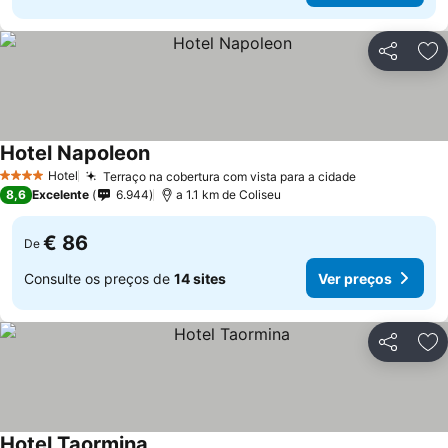
Partilhar
Ad
Hotel Napoleon
Hotel
Terraço na cobertura com vista para a cidade
4 Estrelas
8,6
Excelente
6.944
a 1.1 km de Coliseu
€ 86
De
Consulte os preços de
14 sites
Ver preços
Partilhar
Ad
Hotel Taormina