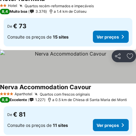
Hotel
Quartos recém-reformados e impecáveis
2 Estrelas
8,4
Muito boa
3.376
a 1.4 km de Coliseu
€ 73
De
Consulte os preços de
15 sites
Ver preços
Partilhar
Ad
Nerva Accommodation Cavour
Aparthotel
Quartos com frescos originais
4 Estrelas
8,8
Excelente
1.227
a 0.5 km de Chiesa di Santa Maria dei Monti
€ 81
De
Consulte os preços de
11 sites
Ver preços