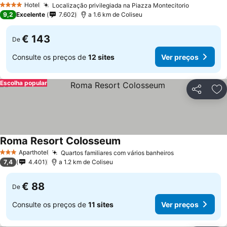
Hotel
Localização privilegiada na Piazza Montecitorio
4 Estrelas
9,2
Excelente
7.602
a 1.6 km de Coliseu
€ 143
De
Consulte os preços de
12 sites
Ver preços
Escolha popular
Partilhar
Ad
Roma Resort Colosseum
Aparthotel
Quartos familiares com vários banheiros
3 Estrelas
7,4
4.401
a 1.2 km de Coliseu
€ 88
De
Consulte os preços de
11 sites
Ver preços