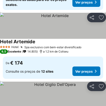
Ver preços
exatos.
Partilhar
Ad
Hotel Artemide
Hotel
Spa exclusivo com bem-estar diversificado
4 Estrelas
9,5
Excelente
14.805
a 1.2 km de Coliseu
€ 174
De
Consulte os preços de
12 sites
Ver preços
Partilhar
Ad