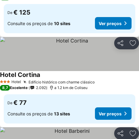
€ 125
De
Consulte os preços de
10 sites
Ver preços
Partilhar
Ad
Hotel Cortina
Hotel
Edifício histórico com charme clássico
3 Estrelas
8,7
Excelente
2.092
a 1.2 km de Coliseu
€ 77
De
Consulte os preços de
13 sites
Ver preços
Partilhar
Ad