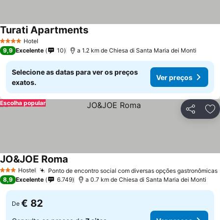
Turati Apartments
Hotel
4 Estrelas
9,9
Excelente
10
a 1.2 km de Chiesa di Santa Maria dei Monti
Selecione as datas para ver os preços
Ver preços
exatos.
Escolha popular
Partilhar
Ad
JO&JOE Roma
Hostel
Ponto de encontro social com diversas opções gastronômicas
3 Estrelas
8,9
Excelente
6.749
a 0.7 km de Chiesa di Santa Maria dei Monti
€ 82
De