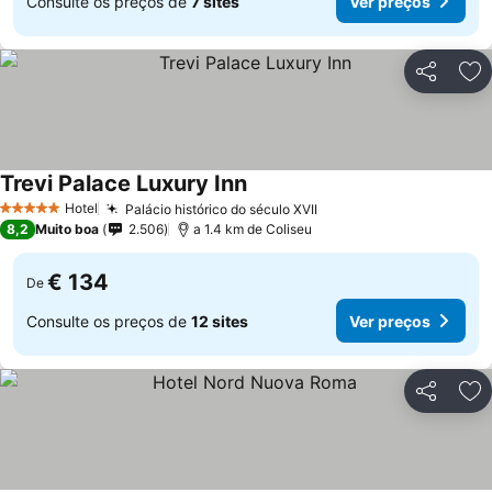
Consulte os preços de
7 sites
Ver preços
Partilhar
Ad
Trevi Palace Luxury Inn
Hotel
Palácio histórico do século XVII
5 Estrelas
8,2
Muito boa
2.506
a 1.4 km de Coliseu
€ 134
De
Consulte os preços de
12 sites
Ver preços
Partilhar
Ad