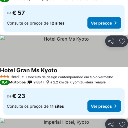
€ 57
De
Consulte os preços de
12 sites
Ver preços
Partilhar
Ad
Hotel Gran Ms Kyoto
Ver preços
Hotel
Conceito de design contemporâneo em tijolo vermelho
Ver pr
3 Estrelas
8,4
Muito boa
9.884
a 2.2 km de Kiyomizu-dera Temple
€ 23
De
Consulte os preços de
11 sites
Ver preços
Partilhar
Ad