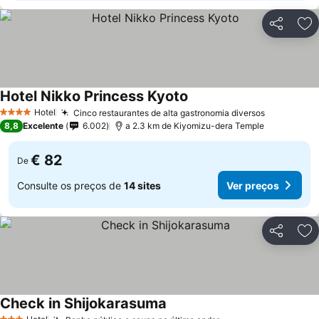
Partilhar
Ad
Hotel Nikko Princess Kyoto
Ver preços
Hotel
Cinco restaurantes de alta gastronomia diversos
Ver preço
4 Estrelas
8,8
Excelente
6.002
a 2.3 km de Kiyomizu-dera Temple
€ 82
De
Consulte os preços de
14 sites
Ver preços
Partilhar
Ad
Check in Shijokarasuma
Ver preços