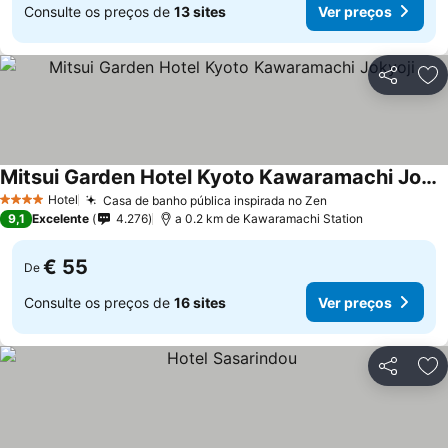
Consulte os preços de
13 sites
Ver preços
Partilhar
Ad
Mitsui Garden Hotel Kyoto Kawaramachi Jokyoji
Ver preços
Hotel
Casa de banho pública inspirada no Zen
Ver preços
4 Estrelas
9,1
Excelente
4.276
a 0.2 km de Kawaramachi Station
€ 55
De
Consulte os preços de
16 sites
Ver preços
Partilhar
Ad