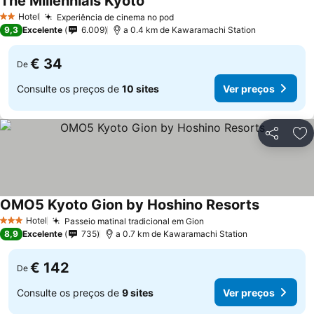
The Millennials Kyoto
Ver preços
Hotel
Experiência de cinema no pod
Ver preços
2 Estrelas
9,3
Excelente
6.009
a 0.4 km de Kawaramachi Station
€ 34
De
Consulte os preços de
10 sites
Ver preços
Partilhar
Ad
OMO5 Kyoto Gion by Hoshino Resorts
Ver preço
Hotel
Passeio matinal tradicional em Gion
Ver preços
3 Estrelas
8,9
Excelente
735
a 0.7 km de Kawaramachi Station
€ 142
De
Consulte os preços de
9 sites
Ver preços