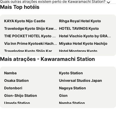
Quais outras atrações existem perto de Kawaramachi Station?
Mais Top hotéis
KAYA Kyoto Nijo Castle
Rihga Royal Hotel Kyoto
Travelodge Kyoto Shijo Kawaramachi
HOTEL TAVINOS Kyoto
THE POCKET HOTEL Kyoto Karasuma Gojo
Hotel Vischio Kyoto by GRANVIA
Via Inn Prime Kyotoeki Hachijoguchi
Miyako Hotel Kyoto Hachijo
Travelodge Kyoto Shijo Karasuma
Hotel Monterey Kyoto
Mais atrações - Kawaramachi Station
Hotel The Celestine Kyoto Gion
Hearton Hotel Kyoto
Four Points Flex by Sheraton Kyoto Oike
Cross Hotel Kyoto
Namba
Kyoto Station
REF Kyoto Hachijoguchi by VESSEL HOTELS
Hotel Musse Kyoto Shijo Kawaramachi Meitetsu
Osaka Station
Universal Studios Japan
Good Nature Hotel Kyoto
Richmond Hotel Premier Kyoto Shijo
Dotonbori
Nagoya Station
Hotel M's Plus Shijo Omiya
ALA HOTEL KYOTO
Gion-Shijo Station
Gion
Kyoto Granbell Hotel
Comfort Hotel Kyoto Horikawagojo
Umeda Station
Namba Station
Onyado Nono Kyoto Shichijo Natural Hot Spring
Miyako City Kintetsu Kyoto Station
Mount Koyasan
International Airport Kansai
Hotel Forza Kyoto Shijo Kawaramachi
sequence KYOTO GOJO