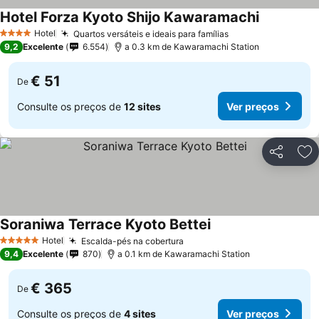
Hotel Forza Kyoto Shijo Kawaramachi
Ver preços
Hotel
Quartos versáteis e ideais para famílias
Ver preços
4 Estrelas
9,2
Excelente
6.554
a 0.3 km de Kawaramachi Station
€ 51
De
Consulte os preços de
12 sites
Ver preços
Partilhar
Ad
Soraniwa Terrace Kyoto Bettei
Ver preços
Hotel
Escalda-pés na cobertura
Ver preços
5 Estrelas
9,4
Excelente
870
a 0.1 km de Kawaramachi Station
€ 365
De
Consulte os preços de
4 sites
Ver preços