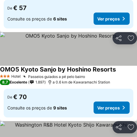
€ 57
De
Consulte os preços de
6 sites
Ver preços
Partilhar
Ad
OMO5 Kyoto Sanjo by Hoshino Resorts
Ver preç
Hotel
Passeios guiados a pé pelo bairro
Ver preços
3 Estrelas
8,7
Excelente
1.897
a 0.6 km de Kawaramachi Station
€ 70
De
Consulte os preços de
9 sites
Ver preços
Partilhar
Ad