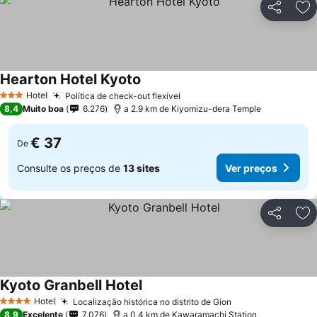
Partilhar
Ad
Hearton Hotel Kyoto
Ver preços
Hotel
Política de check-out flexível
Ver preços
3 Estrelas
8,4
Muito boa
6.276
a 2.9 km de Kiyomizu-dera Temple
€ 37
De
Consulte os preços de
13 sites
Ver preços
Partilhar
Ad
Kyoto Granbell Hotel
Ver preços
Hotel
Localização histórica no distrito de Gion
Ver preços
4 Estrelas
8,9
Excelente
7.076
a 0.4 km de Kawaramachi Station