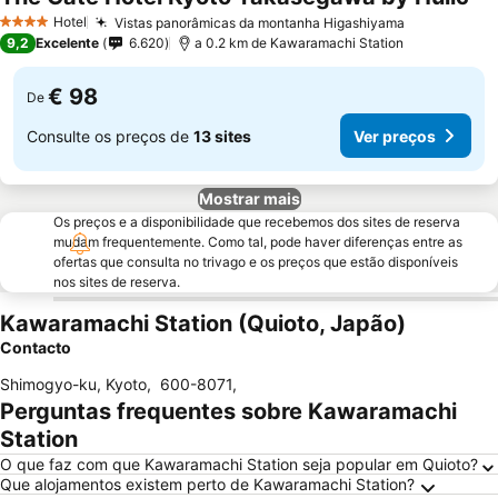
Ver
Hotel
Vistas panorâmicas da montanha Higashiyama
Ver preços
4 Estrelas
9,2
Excelente
6.620
a 0.2 km de Kawaramachi Station
€ 98
De
Consulte os preços de
13 sites
Ver preços
Mostrar mais
Os preços e a disponibilidade que recebemos dos sites de reserva
mudam frequentemente. Como tal, pode haver diferenças entre as
ofertas que consulta no trivago e os preços que estão disponíveis
nos sites de reserva.
Kawaramachi Station (Quioto, Japão)
Contacto
Shimogyo-ku, Kyoto
,
600-8071
,
Perguntas frequentes sobre Kawaramachi
Station
O que faz com que Kawaramachi Station seja popular em Quioto?
Que alojamentos existem perto de Kawaramachi Station?