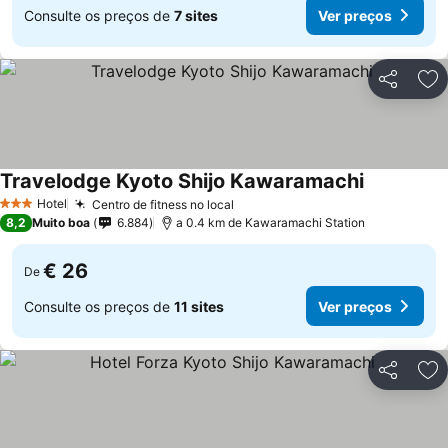
Consulte os preços de
7 sites
Ver preços
Partilhar
Ad
Travelodge Kyoto Shijo Kawaramachi
Ver preços
Hotel
Centro de fitness no local
Ver preços
3 Estrelas
8,2
Muito boa
6.884
a 0.4 km de Kawaramachi Station
€ 26
De
Consulte os preços de
11 sites
Ver preços
Partilhar
Ad