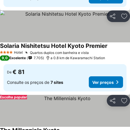
Partilhar
Ad
Solaria Nishitetsu Hotel Kyoto Premier
Ver preço
Hotel
Quartos duplos com banheira e vista
Ver preços
4 Estrelas
9,0
Excelente
7.705
a 0.8 km de Kawaramachi Station
€ 81
De
Consulte os preços de
7 sites
Ver preços
Escolha popular
Partilhar
Ad