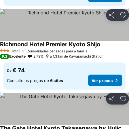
Partilhar
Ad
Richmond Hotel Premier Kyoto Shijo
Ver preços
Hotel
Comodidades pensadas para a família
Ver preços
3 Estrelas
9,2
Excelente
2.791
a 1.3 km de Kawaramachi Station
€ 74
De
Consulte os preços de
6 sites
Ver preços
Partilhar
Ad
The Gate Hotel Kyoto Takasegawa by Hulic