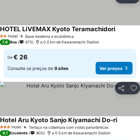
Partilhar
Ad
HOTEL LiVEMAX Kyoto Teramachidori
Ver preço
Hotel
Base moderna e econômica
Ver preços
2 Estrelas
7,6
Boa
675
a 0.5 km de Kawaramachi Station
€ 26
De
Consulte os preços de
9 sites
Ver preços
Partilhar
Ad
Hotel Aru Kyoto Sanjo Kiyamachi Do-ri
Ver preço
Hotel
Terraço na cobertura com vistas panorâmicas
Ver preços
3 Estrelas
9,1
Excelente
800
a 0.5 km de Kawaramachi Station