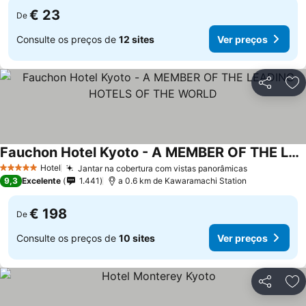
€ 23
De
Consulte os preços de
12 sites
Ver preços
Partilhar
Ad
Fauchon Hotel Kyoto - A MEMBER OF THE LEADING HOTELS OF THE WORLD
Ver preços
Hotel
Jantar na cobertura com vistas panorâmicas
Ver preços
5 Estrelas
9,3
Excelente
1.441
a 0.6 km de Kawaramachi Station
€ 198
De
Consulte os preços de
10 sites
Ver preços
Partilhar
Ad