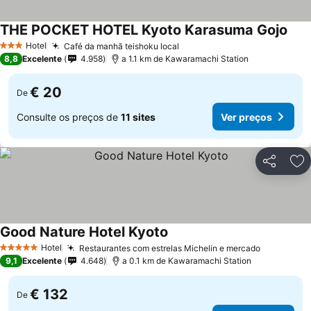
THE POCKET HOTEL Kyoto Karasuma Gojo
Ver 
Hotel
Café da manhã teishoku local
Ver preços
3 Estrelas
8,8
Excelente
4.958
a 1.1 km de Kawaramachi Station
€ 20
De
Consulte os preços de
11 sites
Ver preços
Partilhar
Ad
Good Nature Hotel Kyoto
Ver preços
Hotel
Restaurantes com estrelas Michelin e mercado
Ver preço
5 Estrelas
9,1
Excelente
4.648
a 0.1 km de Kawaramachi Station
€ 132
De