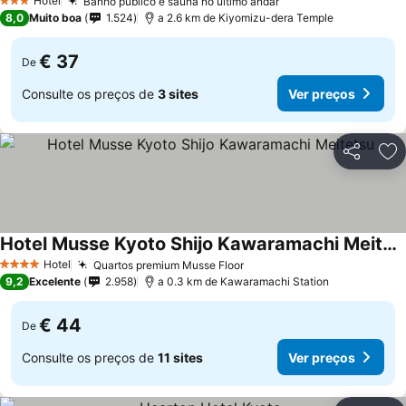
Hotel
Banho público e sauna no último andar
Ver preços
3 Estrelas
8,0
Muito boa
1.524
a 2.6 km de Kiyomizu-dera Temple
€ 37
De
Consulte os preços de
3 sites
Ver preços
Partilhar
Ad
Hotel Musse Kyoto Shijo Kawaramachi Meitetsu
Ver preços
Hotel
Quartos premium Musse Floor
Ver preços
4 Estrelas
9,2
Excelente
2.958
a 0.3 km de Kawaramachi Station
€ 44
De
Consulte os preços de
11 sites
Ver preços