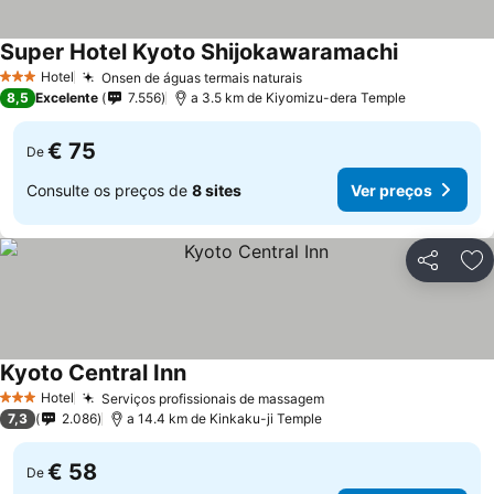
Super Hotel Kyoto Shijokawaramachi
Ver preços
Hotel
Onsen de águas termais naturais
Ver preços
3 Estrelas
8,5
Excelente
7.556
a 3.5 km de Kiyomizu-dera Temple
€ 75
De
Consulte os preços de
8 sites
Ver preços
Partilhar
Ad
Kyoto Central Inn
Ver preços
Hotel
Serviços profissionais de massagem
Ver preços
3 Estrelas
7,3
2.086
a 14.4 km de Kinkaku-ji Temple
€ 58
De