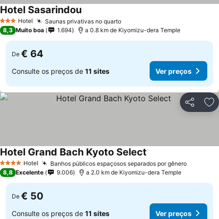
Hotel Sasarindou
Ver preços
Hotel
Saunas privativas no quarto
Ver preços
3 Estrelas
8,3
Muito boa
1.694
a 0.8 km de Kiyomizu-dera Temple
€ 64
De
Consulte os preços de
11 sites
Ver preços
Partilhar
Ad
Hotel Grand Bach Kyoto Select
Ver preços
Hotel
Banhos públicos espaçosos separados por gênero
Ver preç
4 Estrelas
8,8
Excelente
9.006
a 2.0 km de Kiyomizu-dera Temple
€ 50
De
Consulte os preços de
11 sites
Ver preços