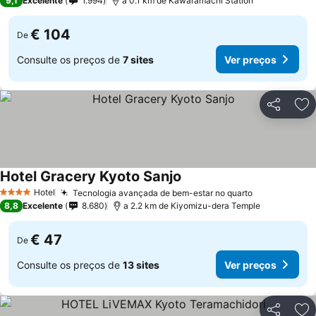
9,1
Excelente
1.994
a 0.1 km de Kawaramachi Station
€ 104
De
Consulte os preços de
7 sites
Ver preços
Partilhar
Ad
Hotel Gracery Kyoto Sanjo
Ver preços
Hotel
Tecnologia avançada de bem-estar no quarto
Ver preços
4 Estrelas
8,8
Excelente
8.680
a 2.2 km de Kiyomizu-dera Temple
€ 47
De
Consulte os preços de
13 sites
Ver preços