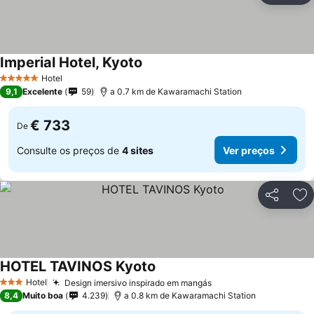
Imperial Hotel, Kyoto
Ver preços
Hotel
5 Estrelas
9,1
Excelente
59
a 0.7 km de Kawaramachi Station
€ 733
De
Consulte os preços de
4 sites
Ver preços
Partilhar
Ad
HOTEL TAVINOS Kyoto
Ver preços
Hotel
Design imersivo inspirado em mangás
Ver preços
3 Estrelas
8,4
Muito boa
4.239
a 0.8 km de Kawaramachi Station