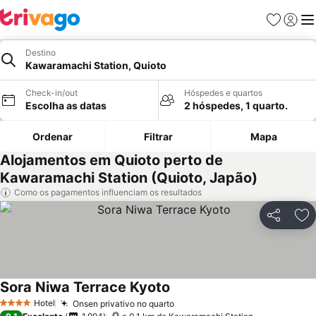
Favoritos
Iniciar
Me
Destino
Kawaramachi Station, Quioto
Check-in/out
Hóspedes e quartos
Escolha as datas
2 hóspedes, 1 quarto.
Ordenar
Filtrar
Mapa
Alojamentos em Quioto perto de
Kawaramachi Station (Quioto, Japão)
Como os pagamentos influenciam os resultados
Partilhar
Ad
Sora Niwa Terrace Kyoto
Ver preços
Hotel
Onsen privativo no quarto
Ver preços
4 Estrelas