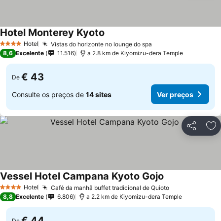
Hotel Monterey Kyoto
Ver preços
Hotel
Vistas do horizonte no lounge do spa
Ver preços
4 Estrelas
8,6
Excelente
11.516
a 2.8 km de Kiyomizu-dera Temple
€ 43
De
Consulte os preços de
14 sites
Ver preços
Partilhar
Ad
Vessel Hotel Campana Kyoto Gojo
Ver preços
Hotel
Café da manhã buffet tradicional de Quioto
Ver preços
4 Estrelas
8,8
Excelente
6.806
a 2.2 km de Kiyomizu-dera Temple
€ 44
De