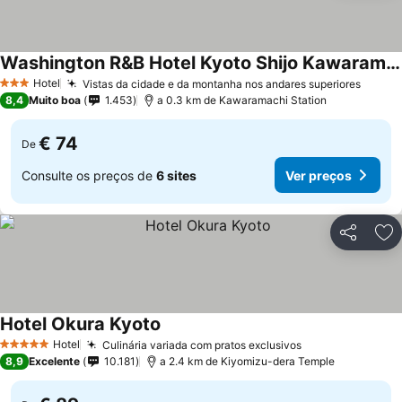
Washington R&B Hotel Kyoto Shijo Kawaramachi
Ver preços
Hotel
Vistas da cidade e da montanha nos andares superiores
Ver p
3 Estrelas
8,4
Muito boa
1.453
a 0.3 km de Kawaramachi Station
€ 74
De
Consulte os preços de
6 sites
Ver preços
Partilhar
Ad
Hotel Okura Kyoto
Ver preços
Hotel
Culinária variada com pratos exclusivos
Ver preços
5 Estrelas
8,9
Excelente
10.181
a 2.4 km de Kiyomizu-dera Temple