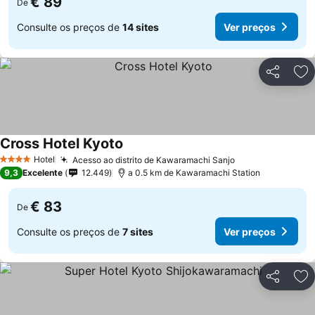
€ 89
De
Consulte os preços de
14 sites
Ver preços
Partilhar
Ad
Cross Hotel Kyoto
Ver preços
Hotel
Acesso ao distrito de Kawaramachi Sanjo
Ver preços
4 Estrelas
9,3
Excelente
12.449
a 0.5 km de Kawaramachi Station
€ 83
De
Consulte os preços de
7 sites
Ver preços
Partilhar
Ad