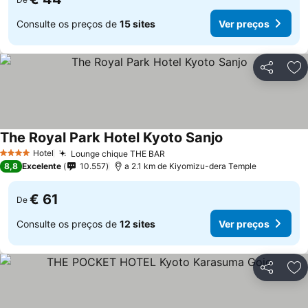
Consulte os preços de
15 sites
Ver preços
Partilhar
Ad
The Royal Park Hotel Kyoto Sanjo
Ver preços
Hotel
Lounge chique THE BAR
Ver preços
4 Estrelas
8,8
Excelente
10.557
a 2.1 km de Kiyomizu-dera Temple
€ 61
De
Consulte os preços de
12 sites
Ver preços
Partilhar
Ad