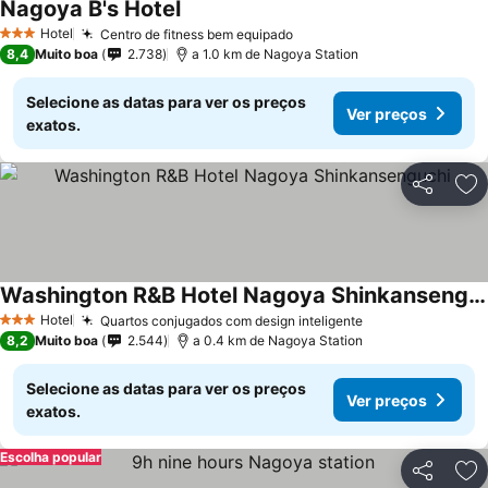
Nagoya B's Hotel
Hotel
Centro de fitness bem equipado
3 Estrelas
8,4
Muito boa
2.738
a 1.0 km de Nagoya Station
Selecione as datas para ver os preços
Ver preços
exatos.
Partilhar
Ad
Washington R&B Hotel Nagoya Shinkansenguchi
Hotel
Quartos conjugados com design inteligente
3 Estrelas
8,2
Muito boa
2.544
a 0.4 km de Nagoya Station
Selecione as datas para ver os preços
Ver preços
exatos.
Escolha popular
Partilhar
Ad