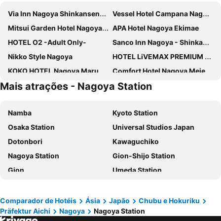
Via Inn Nagoya Shinkansenguchi
Vessel Hotel Campana Nagoya
Mitsui Garden Hotel Nagoya Premier
APA Hotel Nagoya Ekimae
HOTEL O2 -Adult Only-
Sanco Inn Nagoya - Shinkansenguchi
Nikko Style Nagoya
HOTEL LiVEMAX PREMIUM Nagoya Marunouchi
KOKO HOTEL Nagoya Marunouchi
Comfort Hotel Nagoya Meiekiminami
Mais atrações - Nagoya Station
Hotel Keihan Nagoya
APA Hotel Nagoya Sakae Kita
Washington R&B Hotel Nagoya Shinkansenguchi
9h nine hours Nagoya station
Namba
Kyoto Station
Meitetsu Inn Nagoya Kanayama Annex
Daiwa Roynet Hotel Nagoya Shinkansenguchi
Osaka Station
Universal Studios Japan
Richmond Hotel Nagoya Shinkansenguchi
Kuretake Inn Premium Nagoya Nayabashi
Dotonbori
Kawaguchiko
Hotel Trusty Nagoya Shirakawa
Toyoko Inn Nagoya Meieki Minami
Nagoya Station
Gion-Shijo Station
Meitetsu Inn Nagoya Ekimae
HOTEL MYSTAYS Nagoya Sakae
Gion
Umeda Station
Hotel JAL City Nagoya Nishiki
Toyoko Inn Nagoya Marunouchi
Mount Fuji
Namba Station
HOTEL LiVEMAX Nagoya Sakuradoriguchi
Meitetsu Inn Nagoya Nishiki
Mount Koyasan
Gotemba Premium Outlets
Smile Hotel Nagoya Shinkansenguchi
Hotel Mystays Nagoya Nishiki
Comparador de Hotéis
Ásia
Japão
Chubu e Hokuriku
Präfektur Aichi
Nagoya
Nagoya Station
International Airport Kansai
Hakone Yumoto hot spring
The Royal Park Canvas Nagoya
Via Inn Nagoya Ekimae Tsubakicho