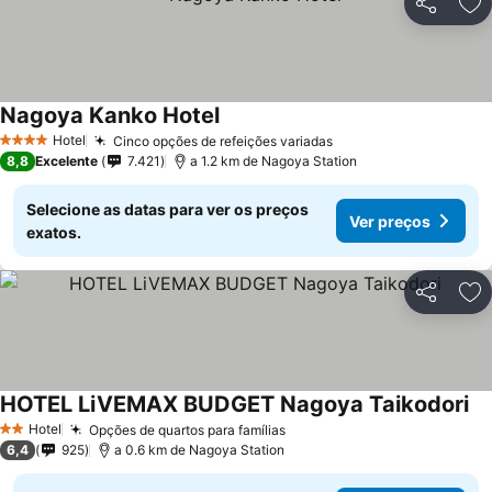
Partilhar
Ad
Nagoya Kanko Hotel
Hotel
Cinco opções de refeições variadas
4 Estrelas
8,8
Excelente
7.421
a 1.2 km de Nagoya Station
Selecione as datas para ver os preços
Ver preços
exatos.
Partilhar
Ad
HOTEL LiVEMAX BUDGET Nagoya Taikodori
Hotel
Opções de quartos para famílias
2 Estrelas
6,4
925
a 0.6 km de Nagoya Station