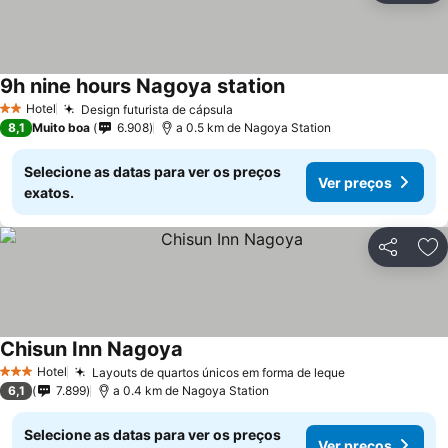
9h nine hours Nagoya station
Hotel
Design futurista de cápsula
2 Estrelas
8,1
Muito boa
6.908
a 0.5 km de Nagoya Station
Selecione as datas para ver os preços
Ver preços
exatos.
Partilhar
Ad
Chisun Inn Nagoya
Hotel
Layouts de quartos únicos em forma de leque
3 Estrelas
6,1
7.899
a 0.4 km de Nagoya Station
Selecione as datas para ver os preços
Ver preços