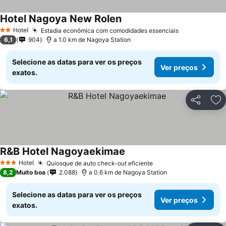
Hotel Nagoya New Rolen
Hotel
Estadia econômica com comodidades essenciais
2 Estrelas
6,1
904
a 1.0 km de Nagoya Station
Selecione as datas para ver os preços
Ver preços
exatos.
Partilhar
Ad
R&B Hotel Nagoyaekimae
Hotel
Quiosque de auto check-out eficiente
3 Estrelas
8,2
Muito boa
2.088
a 0.6 km de Nagoya Station
Selecione as datas para ver os preços
Ver preços
exatos.