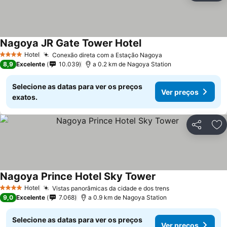
Nagoya JR Gate Tower Hotel
Hotel
Conexão direta com a Estação Nagoya
4 Estrelas
8,9
Excelente
10.039
a 0.2 km de Nagoya Station
Selecione as datas para ver os preços
Ver preços
exatos.
Partilhar
Ad
Nagoya Prince Hotel Sky Tower
Hotel
Vistas panorâmicas da cidade e dos trens
4 Estrelas
9,0
Excelente
7.068
a 0.9 km de Nagoya Station
Selecione as datas para ver os preços
Ver preços