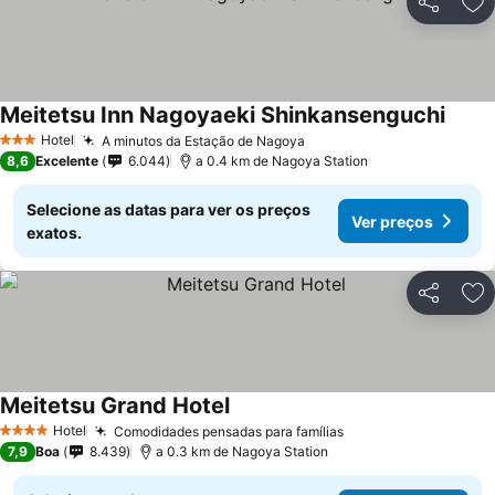
Partilhar
Ad
Meitetsu Inn Nagoyaeki Shinkansenguchi
Hotel
A minutos da Estação de Nagoya
3 Estrelas
8,6
Excelente
6.044
a 0.4 km de Nagoya Station
Selecione as datas para ver os preços
Ver preços
exatos.
Partilhar
Ad
Meitetsu Grand Hotel
Hotel
Comodidades pensadas para famílias
4 Estrelas
7,9
Boa
8.439
a 0.3 km de Nagoya Station