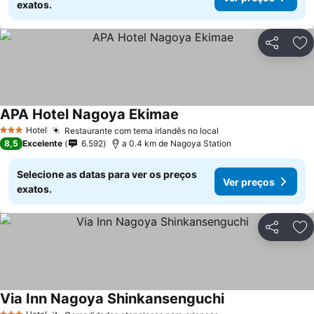
exatos.
Partilhar
Ad
APA Hotel Nagoya Ekimae
Hotel
Restaurante com tema irlandês no local
3 Estrelas
8,5
Excelente
6.592
a 0.4 km de Nagoya Station
Selecione as datas para ver os preços
Ver preços
exatos.
Partilhar
Ad
Via Inn Nagoya Shinkansenguchi