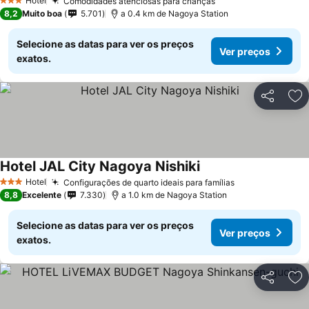
Hotel
Comodidades atenciosas para crianças
3 Estrelas
8,2
Muito boa
5.701
a 0.4 km de Nagoya Station
Selecione as datas para ver os preços
Ver preços
exatos.
Partilhar
Ad
Hotel JAL City Nagoya Nishiki
Hotel
Configurações de quarto ideais para famílias
3 Estrelas
8,8
Excelente
7.330
a 1.0 km de Nagoya Station
Selecione as datas para ver os preços
Ver preços
exatos.
Partilhar
Ad