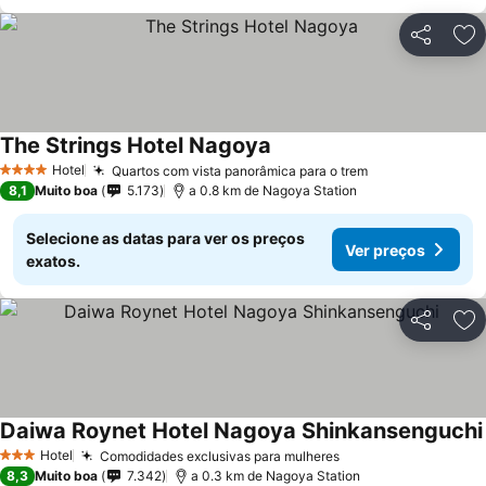
Partilhar
Ad
The Strings Hotel Nagoya
Hotel
Quartos com vista panorâmica para o trem
4 Estrelas
8,1
Muito boa
5.173
a 0.8 km de Nagoya Station
Selecione as datas para ver os preços
Ver preços
exatos.
Partilhar
Ad
Daiwa Roynet Hotel Nagoya Shinkansenguchi
Hotel
Comodidades exclusivas para mulheres
3 Estrelas
8,3
Muito boa
7.342
a 0.3 km de Nagoya Station