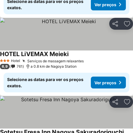
Selecione as datas para ver os preços
Ver preços
exatos.
Partilhar
Ad
HOTEL LiVEMAX Meieki
Hotel
Serviços de massagem relaxantes
3 Estrelas
6,9
761
a 0.8 km de Nagoya Station
Selecione as datas para ver os preços
Ver preços
exatos.
Partilhar
Ad
Sotetsu Fresa Inn Nagoya Sakuradoriguchi