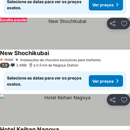
Selecione as datas para ver os preços
Ver preços
exatos.
Escolha popular
Partilhar
Ad
New Shochikubai
Hotel
Instalações de chuveiro exclusivas para mulheres
1 Estrelas
7,3
2.489
a 0.5 km de Nagoya Station
Selecione as datas para ver os preços
Ver preços
exatos.
Partilhar
Ad
Hotel Keihan Nagoya