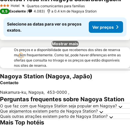
Hotel
Quartos comunicantes para famílias
3 Estrelas
8,5
Excelente
4.083
a 0.4 km de Nagoya Station
Selecione as datas para ver os preços
Ver preços
exatos.
Mostrar mais
Os preços e a disponibilidade que recebemos dos sites de reserva
mudam frequentemente. Como tal, pode haver diferenças entre as
ofertas que consulta no trivago e os preços que estão disponíveis
nos sites de reserva.
Nagoya Station (Nagoya, Japão)
Contacto
Nakamura-ku, Nagoya
,
453-0000
,
Perguntas frequentes sobre Nagoya Station
O que faz com que Nagoya Station seja popular em Nagoya?
Que alojamentos existem perto de Nagoya Station?
Quais outras atrações existem perto de Nagoya Station?
Mais Top hotéis