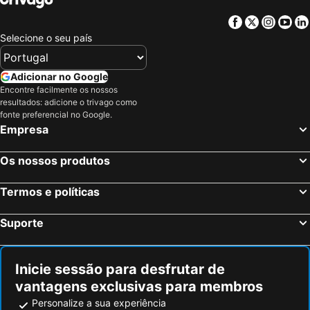
Irago Kou Ryokaku Terminal
Higashiyama
Ana Crowne Plaza Hotel Grand Court Nagoya By Ihg
ACCESS by LOISIR HOTEL Nagoya
Facebook
Twitter
Insta
Yo
Shirakawa-go historic village
Kawaguchi Lake
Travelodge Nagoya Sakae
Sanco Inn Nagoya Shinkansenguchi Annex
Selecione o seu país
Kawaramachi Station
Nakagyo
ibis Styles Nagoya
Henn Na Hotel Express Nagoya Fushimi Ekimae
Tennoji Station
Namba City
Hotel Plaza Kachigawa
Montblanc Hotel Raffine Nagoya Ekimae
Adicionar no Google
Fuji-Q Highland
Mikawa-anjo Station
Encontre facilmente os nossos
Hotel Livemax Nagoya
Yatomi Hotel Nuqu Natural Hot Spring
resultados: adicione o trivago como
Kita
Arima Onsen
Nagoya Crown Hotel
Chisun Inn Nagoya
fonte preferencial no Google.
Empresa
Karasuma Station
Nara Park
Hotel Love
Nagoya Kasadera Hotel
Yodoyabashi Station
Dotonbori
Hotel Vista Nagoya Nishiki
Nagoya Tokyu Hotel
Os nossos produtos
Aeroporto Internacional de Osaka
Osaka City Air Terminal
Nagoya Sakae Washington Hotel Plaza
心乃宿
Kamikochi
Universal City Walk Osaka
Termos e políticas
KKR Hotel Nagoya
Kuretake Inn Nagoya Hisayaodori
Hakone Gora Park
Sakae Station
Nagoyaeki Access Hotel
Meitetsu Grand Hotel
Suporte
Suzuka Circuit
Arashiyama
Meitetsu Inn Nagoyaeki Shinkansenguchi
Sotetsu Fresa Inn Nagoya-Shinkansenguchi
Umeda sky building
Shinsaibashi
Hotel Resol Nagoya
CYPRESS HOTEL Nagoya-eki Mae
Inicie sessão para desfrutar de
Kanazawa JR Station
Hakuba Iwatake Snow Field
Meitetsu Inn Nagoya Sakuradori
hotel androoms Nagoya Fushimi
vantagens exclusivas para membros
Ashinoko Lake
Chubu Centrair International Airport
Princess Garden Hotel
Hotel Route Inn Nagoya Imaike Ekimae
Personalize a sua experiência
Kibune Shrine
Shijo Station