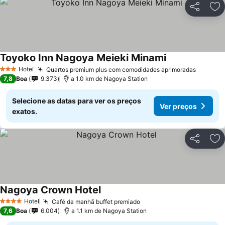
Partilhar
Ad
Toyoko Inn Nagoya Meieki Minami
Hotel
Quartos premium plus com comodidades aprimoradas
3 Estrelas
7,8
Boa
9.373
a 1.0 km de Nagoya Station
Selecione as datas para ver os preços
Ver preços
exatos.
Partilhar
Ad
Nagoya Crown Hotel
Hotel
Café da manhã buffet premiado
4 Estrelas
7,6
Boa
6.004
a 1.1 km de Nagoya Station