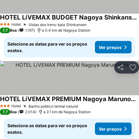
HOTEL LiVEMAX BUDGET Nagoya Shinkansen-guchi
Hotel
Vistas dos trens-bala Shinkansen
3 Estrelas
7,7
Boa
1.197
a 0.4 km de Nagoya Station
Selecione as datas para ver os preços
Ver preços
exatos.
Partilhar
Ad
HOTEL LiVEMAX PREMIUM Nagoya Marunouchi
Hotel
Banho público termal natural
3 Estrelas
7,7
Boa
2.014
a 2.1 km de Nagoya Station
Selecione as datas para ver os preços
Ver preços
exatos.