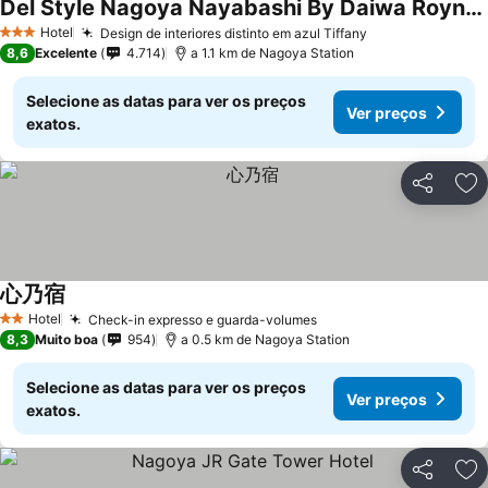
Del Style Nagoya Nayabashi By Daiwa Roynet Hotel
Hotel
Design de interiores distinto em azul Tiffany
3 Estrelas
8,6
Excelente
4.714
a 1.1 km de Nagoya Station
Selecione as datas para ver os preços
Ver preços
exatos.
Partilhar
Ad
心乃宿
Hotel
Check-in expresso e guarda-volumes
2 Estrelas
8,3
Muito boa
954
a 0.5 km de Nagoya Station
Selecione as datas para ver os preços
Ver preços
exatos.
Partilhar
Ad