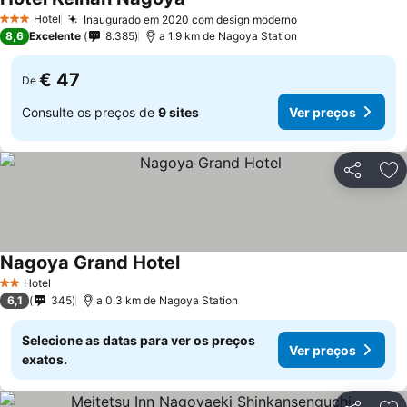
Hotel
Inaugurado em 2020 com design moderno
3 Estrelas
8,6
Excelente
8.385
a 1.9 km de Nagoya Station
€ 47
De
Consulte os preços de
9 sites
Ver preços
Partilhar
Ad
Nagoya Grand Hotel
Hotel
2 Estrelas
6,1
345
a 0.3 km de Nagoya Station
Selecione as datas para ver os preços
Ver preços
exatos.