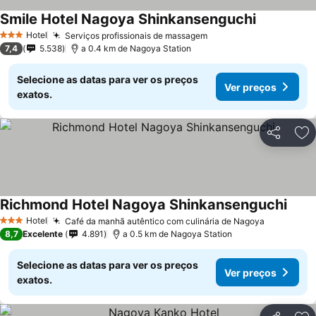
Smile Hotel Nagoya Shinkansenguchi
Hotel
Serviços profissionais de massagem
3 Estrelas
7,4
5.538
a 0.4 km de Nagoya Station
Selecione as datas para ver os preços
Ver preços
exatos.
Partilhar
Ad
Richmond Hotel Nagoya Shinkansenguchi
Hotel
Café da manhã autêntico com culinária de Nagoya
3 Estrelas
8,7
Excelente
4.891
a 0.5 km de Nagoya Station
Selecione as datas para ver os preços
Ver preços
exatos.