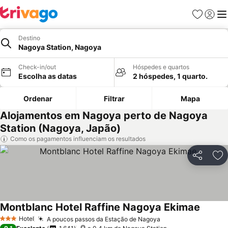
Favoritos
Iniciar
Me
Destino
Nagoya Station, Nagoya
Check-in/out
Hóspedes e quartos
Escolha as datas
2 hóspedes, 1 quarto.
Ordenar
Filtrar
Mapa
Alojamentos em Nagoya perto de Nagoya
Station (Nagoya, Japão)
Como os pagamentos influenciam os resultados
Partilhar
Ad
Montblanc Hotel Raffine Nagoya Ekimae
Hotel
A poucos passos da Estação de Nagoya
3 Estrelas