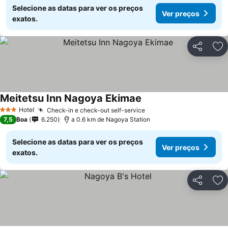
Selecione as datas para ver os preços
Ver preços
exatos.
Partilhar
Ad
Meitetsu Inn Nagoya Ekimae
Hotel
Check-in e check-out self-service
3 Estrelas
7,5
Boa
6.250
a 0.6 km de Nagoya Station
Selecione as datas para ver os preços
Ver preços
exatos.
Partilhar
Ad