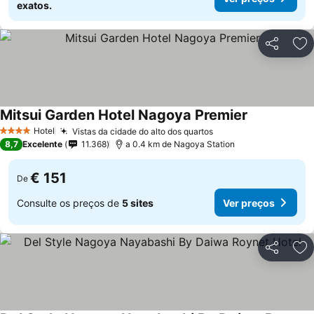
exatos.
Partilhar
Ad
Mitsui Garden Hotel Nagoya Premier
Hotel
Vistas da cidade do alto dos quartos
4 Estrelas
8,7
Excelente
11.368
a 0.4 km de Nagoya Station
€ 151
De
Consulte os preços de
5 sites
Ver preços
Partilhar
Ad