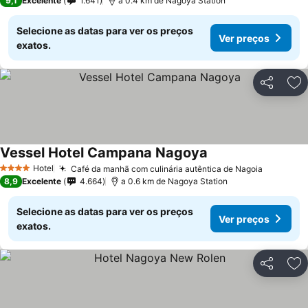
9,1
Excelente
1.641
a 0.4 km de Nagoya Station
Selecione as datas para ver os preços
Ver preços
exatos.
Partilhar
Ad
Vessel Hotel Campana Nagoya
Hotel
Café da manhã com culinária autêntica de Nagoia
4 Estrelas
8,9
Excelente
4.664
a 0.6 km de Nagoya Station
Selecione as datas para ver os preços
Ver preços
exatos.
Partilhar
Ad