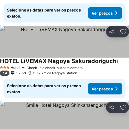
Selecione as datas para ver os preços
Ver preços
exatos.
Partilhar
Ad
HOTEL LiVEMAX Nagoya Sakuradoriguchi
Hotel
Check-in e check-out sem contato
3 Estrelas
7,4
1.202
a 0.7 km de Nagoya Station
Selecione as datas para ver os preços
Ver preços
exatos.
Partilhar
Ad