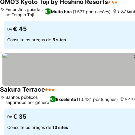
OMO3 Kyoto Toji by Hoshino Resorts
3 Estrelas
Excursões guiadas
Muito boa
(1.577 pontuações)
8,4
a 0.7 km 
ao Templo Toji
€ 45
De
Consulte os preços de
5 sites
Sakura Terrace
3 Estrelas
Banhos públicos
Excelente
(10.431 pontuações)
8,6
a 2.9
separados por gênero
€ 35
De
Consulte os preços de
13 sites