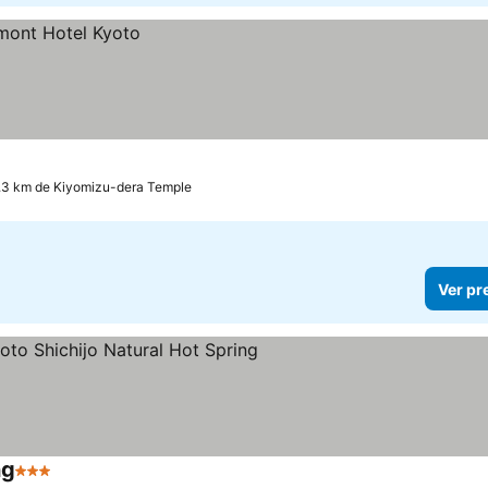
.3 km de Kiyomizu-dera Temple
Ver pr
ng
3 Estrelas