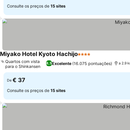
Consulte os preços de
15 sites
Miyako Hotel Kyoto Hachijo
4 Estrelas
Quartos com vista
Excelente
(16.075 pontuações)
8,5
a 2.9 
para o Shinkansen
€ 37
De
Consulte os preços de
15 sites