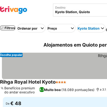
Destino
Filtros
Ordenar por
Preço
Kyoto Station
Alojamentos em Quioto pert
Escolha popular
Rihga Royal Hotel Kyoto
4 Estrelas
Benefícios premium
Muito boa
(18.089 pontuações)
8,3
a 3.
do andar executivo
€ 48
De