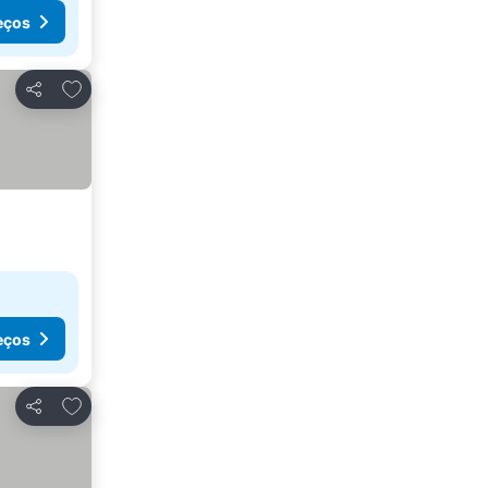
eços
Adicionar aos favoritos
Partilhar
eços
Adicionar aos favoritos
Partilhar