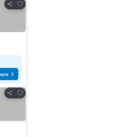
Adicionar aos favoritos
Partilhar
eços
Adicionar aos favoritos
Partilhar