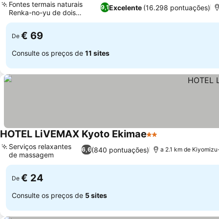
Fontes termais naturais
Excelente
(16.298 pontuações)
9,1
Renka-no-yu de dois
andares
€ 69
De
Consulte os preços de
11 sites
HOTEL LiVEMAX Kyoto Ekimae
2 Estrelas
Serviços relaxantes
(840 pontuações)
6,6
a 2.1 km de Kiyomizu
de massagem
€ 24
De
Consulte os preços de
5 sites