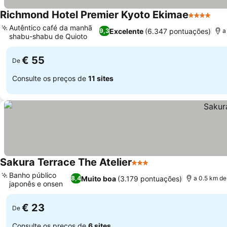
Richmond Hotel Premier Kyoto Ekimae
4 Estrelas
Autêntico café da manhã
Excelente
(6.347 pontuações)
9,3
a
shabu-shabu de Quioto
€ 55
De
Consulte os preços de
11 sites
Sakura Terrace The Atelier
3 Estrelas
Banho público
Muito boa
(3.179 pontuações)
8,4
a 0.5 km de
japonês e onsen
€ 23
De
Consulte os preços de
6 sites