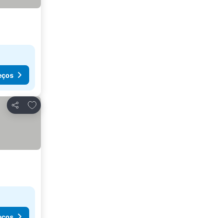
eços
Adicionar aos favoritos
Partilhar
eços