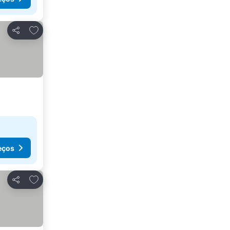
Adicionar aos favoritos
Partilhar
eços
Adicionar aos favoritos
Partilhar