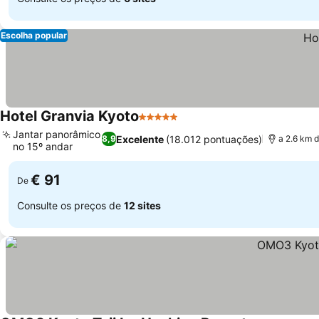
Escolha popular
Hotel Granvia Kyoto
5 Estrelas
Jantar panorâmico
Excelente
(18.012 pontuações)
8,9
a 2.6 km 
no 15º andar
€ 91
De
Consulte os preços de
12 sites