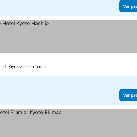
Ver pr
km de Kiyomizu-dera Temple
Ver pr