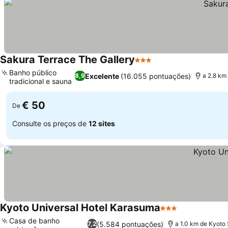
Sakura Terrace The Gallery
3 Estrelas
Banho público
Excelente
(16.055 pontuações)
8,9
a 2.8 km
tradicional e sauna
€ 50
De
Consulte os preços de
12 sites
Kyoto Universal Hotel Karasuma
3 Estrelas
Casa de banho
(5.584 pontuações)
7,2
a 1.0 km de Kyoto 