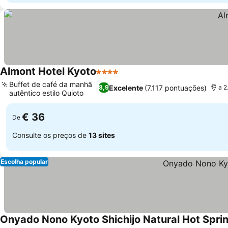
Almont Hotel Kyoto
4 Estrelas
Buffet de café da manhã
Excelente
(7.117 pontuações)
8,9
a 2
autêntico estilo Quioto
€ 36
De
Consulte os preços de
13 sites
Escolha popular
Onyado Nono Kyoto Shichijo Natural Hot Spri