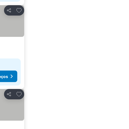
Adicionar aos favoritos
Partilhar
eços
Adicionar aos favoritos
Partilhar