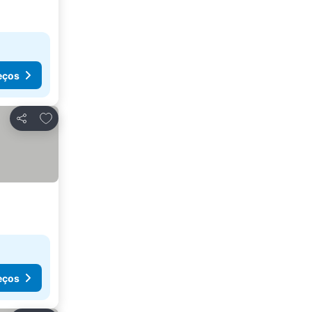
eços
Adicionar aos favoritos
Partilhar
eços