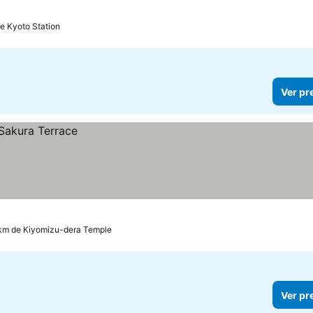
de Kyoto Station
Ver pr
 km de Kiyomizu-dera Temple
Ver pr