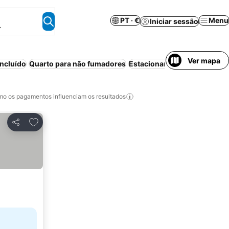
PT · €
Menu
Iniciar sessão
.
Ver mapa
ncluído
Quarto para não fumadores
Estacionamento
Meia-pens
o os pagamentos influenciam os resultados
Adicionar aos favoritos
Partilhar