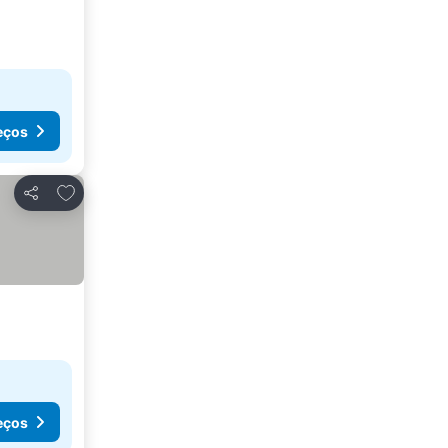
eços
Adicionar aos favoritos
Partilhar
eços