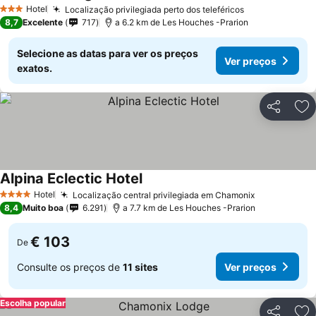
Hotel
Localização privilegiada perto dos teleféricos
3 Estrelas
8,7
Excelente
717
a 6.2 km de Les Houches -Prarion
Selecione as datas para ver os preços
Ver preços
exatos.
Partilhar
Ad
Alpina Eclectic Hotel
Hotel
Localização central privilegiada em Chamonix
4 Estrelas
8,4
Muito boa
6.291
a 7.7 km de Les Houches -Prarion
€ 103
De
Consulte os preços de
11 sites
Ver preços
Escolha popular