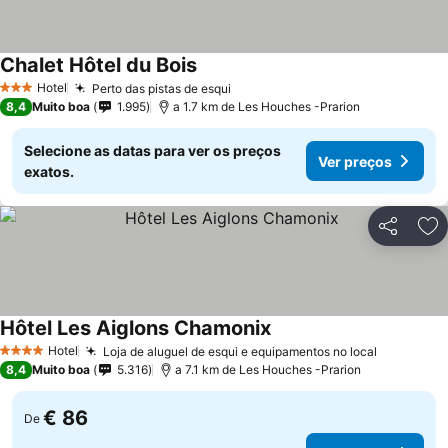
Chalet Hôtel du Bois
Hotel
Perto das pistas de esqui
3 Estrelas
8,4
Muito boa
1.995
a 1.7 km de Les Houches -Prarion
Selecione as datas para ver os preços
Ver preços
exatos.
Partilhar
Ad
Hôtel Les Aiglons Chamonix
Hotel
Loja de aluguel de esqui e equipamentos no local
4 Estrelas
8,4
Muito boa
5.316
a 7.1 km de Les Houches -Prarion
€ 86
De