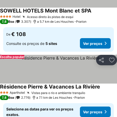
SOWELL HOTELS Mont Blanc et SPA
Hotel
Acesso direto às pistas de esqui
4 Estrelas
7,8
Boa
3.307
a 5.7 km de Les Houches -Prarion
€ 108
De
Consulte os preços de
5 sites
Ver preços
Escolha popular
Partilhar
Ad
Résidence Pierre & Vacances La Rivière
Aparthotel
Vistas para o rio e ambiente tranquilo
3 Estrelas
7,8
Boa
2.776
a 7.1 km de Les Houches -Prarion
Selecione as datas para ver os preços
Ver preços
exatos.