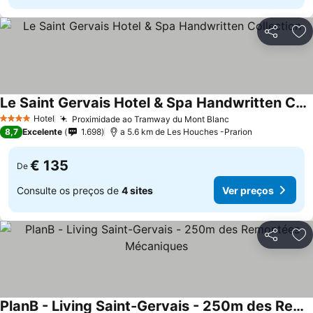
Partilhar
Ad
Le Saint Gervais Hotel & Spa Handwritten Collection
Hotel
Proximidade ao Tramway du Mont Blanc
4 Estrelas
8,7
Excelente
1.698
a 5.6 km de Les Houches -Prarion
€ 135
De
Consulte os preços de
4 sites
Ver preços
Partilhar
Ad
PlanB - Living Saint-Gervais - 250m des Remontées Mécaniques