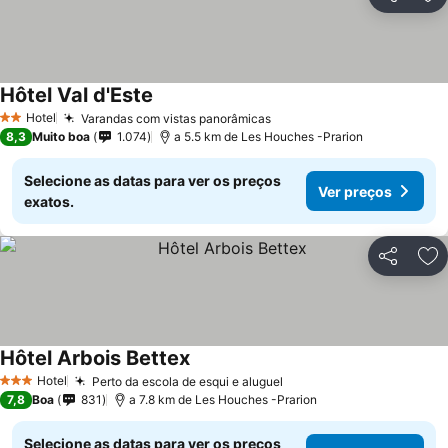
Partilhar
Ad
Hôtel Val d'Este
Hotel
Varandas com vistas panorâmicas
2 Estrelas
8,3
Muito boa
1.074
a 5.5 km de Les Houches -Prarion
Selecione as datas para ver os preços
Ver preços
exatos.
Partilhar
Ad
Hôtel Arbois Bettex
Hotel
Perto da escola de esqui e aluguel
3 Estrelas
7,8
Boa
831
a 7.8 km de Les Houches -Prarion
Selecione as datas para ver os preços