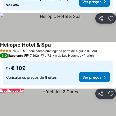
Ver preços
exatos.
Partilhar
Ad
Heliopic Hotel & Spa
Hotel
Localização privilegiada perto de Aiguille du Midi
4 Estrelas
9,0
Excelente
7.292
a 7.3 km de Les Houches -Prarion
€ 109
De
Consulte os preços de
8 sites
Ver preços
Escolha popular
Partilhar
Ad