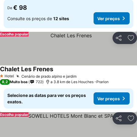
€ 98
De
Consulte os preços de
12 sites
Ver preços
Escolha popular
Partilhar
Ad
Chalet Les Frenes
Hotel
Cenário de prado alpino e jardim
1 Estrelas
8,2
Muito boa
722
a 3.8 km de Les Houches -Prarion
Selecione as datas para ver os preços
Ver preços
exatos.
Escolha popular
Partilhar
Ad