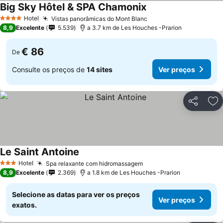
Big Sky Hôtel & SPA Chamonix
Hotel
Vistas panorâmicas do Mont Blanc
4 Estrelas
8,9
Excelente
5.539
a 3.7 km de Les Houches -Prarion
€ 86
De
Consulte os preços de
14 sites
Ver preços
Partilhar
Ad
Le Saint Antoine
Hotel
Spa relaxante com hidromassagem
3 Estrelas
8,9
Excelente
2.369
a 1.8 km de Les Houches -Prarion
Selecione as datas para ver os preços
Ver preços
exatos.