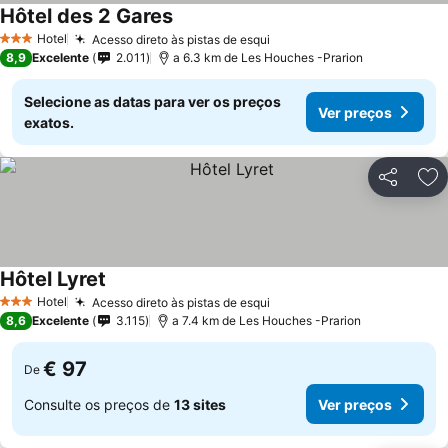
Hôtel des 2 Gares
Hotel
Acesso direto às pistas de esqui
3 Estrelas
8,9
Excelente
2.011
a 6.3 km de Les Houches -Prarion
Selecione as datas para ver os preços
Ver preços
exatos.
Partilhar
Ad
Hôtel Lyret
Hotel
Acesso direto às pistas de esqui
3 Estrelas
8,6
Excelente
3.115
a 7.4 km de Les Houches -Prarion
€ 97
De
Consulte os preços de
13 sites
Ver preços