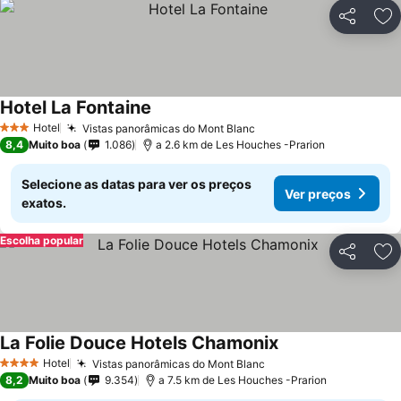
Partilhar
Ad
Hotel La Fontaine
Hotel
Vistas panorâmicas do Mont Blanc
3 Estrelas
8,4
Muito boa
1.086
a 2.6 km de Les Houches -Prarion
Selecione as datas para ver os preços
Ver preços
exatos.
Escolha popular
Partilhar
Ad
La Folie Douce Hotels Chamonix
Hotel
Vistas panorâmicas do Mont Blanc
4 Estrelas
8,2
Muito boa
9.354
a 7.5 km de Les Houches -Prarion