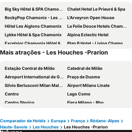
Big Sky Hôtel & SPA Chamonix
Chalet Hotel Le Prieuré & Spa
RockyPop Chamonix - Les Houches
L'Arveyron Open House
Hôtel Les Aiglons Chamonix
La Folie Douce Hotels Chamonix
Lykke Hôtel & Spa Chamonix
Alpina Eclectic Hotel
Excelsior Chamonix Hôtel & Spa
Plan B Hotel - Living Chamonix
Mais atrações - Les Houches -Prarion
Heliopic Hotel & Spa
Vert Lodge Chamonix
ibis Styles Les Houches Chamonix
Les Loges Blanches Megève
Estação Central de Milão
Catedral de Milão
Hôtel de l'Arve by HappyCulture
Hôtel Le Labrador
Aéroport International de Genève - Geneva International Airport
Praça de Duomo
Hôtel Le Morgane
Chalet Hôtel du Bois
Silvio Berlusconi Milan Malpensa Airport
Airport Milano Linate
Auberge du Manoir
Chalet Hotel Les Campanules
Centro
Lago Como
Hôtel Vallée Blanche
Le Saint Antoine
Centro Storico
Fiera Milano - Rho
Hotel Le Chamonix
SOWELL HOTELS Mont Blanc et SPA
Brera
Centrale Metro Station
Novotel Megève Mont-Blanc
Park Hotel Suisse & Spa
Aéroport Lyon Saint Exupéry
Navigli
La Maison Neuve
Le Saint Gervais Hotel & Spa Handwritten Collection
Comparador de Hotéis
Europa
França
Ródano-Alpes
Haute-Savoie
Les Houches
Les Houches -Prarion
Avoriaz 1800 Portes du Soleil
Lyon Antiga
Hotel Mont Blanc
Hotel Eden Chamonix