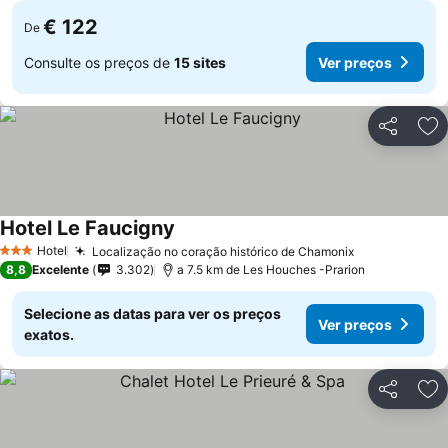
€ 122
De
Consulte os preços de
15 sites
Ver preços
Partilhar
Ad
Hotel Le Faucigny
Hotel
Localização no coração histórico de Chamonix
3 Estrelas
8,8
Excelente
3.302
a 7.5 km de Les Houches -Prarion
Selecione as datas para ver os preços
Ver preços
exatos.
Partilhar
Ad