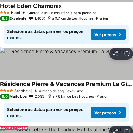
Hotel Eden Chamonix
Hotel
Guarda-esqui e assistência para passeios
3 Estrelas
8,8
Excelente
1.403
a 9.7 km de Les Houches -Prarion
Selecione as datas para ver os preços
Ver preços
exatos.
Partilhar
Ad
Résidence Pierre & Vacances Premium La Ginabelle
Aparthotel
Armário de esqui exclusivo
4 Estrelas
8,0
Muito boa
2.093
a 7.8 km de Les Houches -Prarion
Selecione as datas para ver os preços
Ver preços
exatos.
Escolha popular