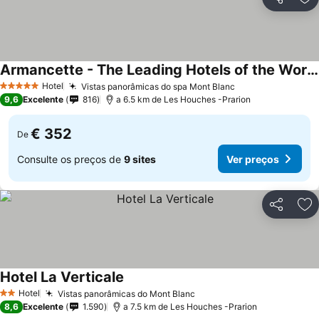
Partilhar
Ad
Armancette - The Leading Hotels of the World
Hotel
Vistas panorâmicas do spa Mont Blanc
5 Estrelas
9,6
Excelente
816
a 6.5 km de Les Houches -Prarion
€ 352
De
Consulte os preços de
9 sites
Ver preços
Partilhar
Ad
Hotel La Verticale
Hotel
Vistas panorâmicas do Mont Blanc
2 Estrelas
8,6
Excelente
1.590
a 7.5 km de Les Houches -Prarion