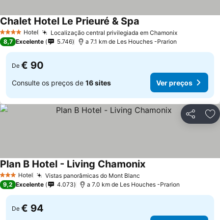
Chalet Hotel Le Prieuré & Spa
Hotel
Localização central privilegiada em Chamonix
4 Estrelas
8,7
Excelente
5.746
a 7.1 km de Les Houches -Prarion
€ 90
De
Consulte os preços de
16 sites
Ver preços
Partilhar
Ad
Plan B Hotel - Living Chamonix
Hotel
Vistas panorâmicas do Mont Blanc
3 Estrelas
9,2
Excelente
4.073
a 7.0 km de Les Houches -Prarion
€ 94
De