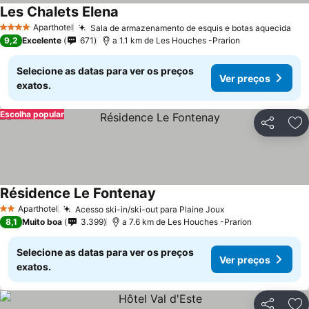
Les Chalets Elena
Aparthotel
Sala de armazenamento de esquis e botas aquecida
4 Estrelas
9,2
Excelente
671
a 1.1 km de Les Houches -Prarion
Selecione as datas para ver os preços
Ver preços
exatos.
Escolha popular
Partilhar
Ad
Résidence Le Fontenay
Aparthotel
Acesso ski-in/ski-out para Plaine Joux
2 Estrelas
8,1
Muito boa
3.399
a 7.6 km de Les Houches -Prarion
Selecione as datas para ver os preços
Ver preços
exatos.