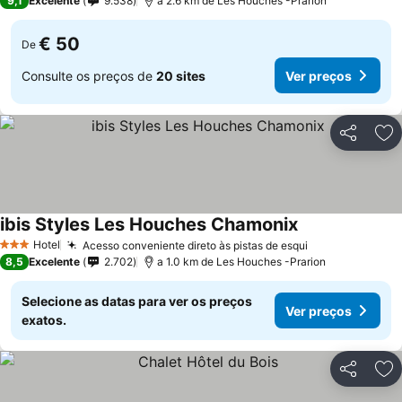
9,1
Excelente
9.538
a 2.6 km de Les Houches -Prarion
€ 50
De
Consulte os preços de
20 sites
Ver preços
Partilhar
Ad
ibis Styles Les Houches Chamonix
Hotel
Acesso conveniente direto às pistas de esqui
3 Estrelas
8,5
Excelente
2.702
a 1.0 km de Les Houches -Prarion
Selecione as datas para ver os preços
Ver preços
exatos.
Partilhar
Ad