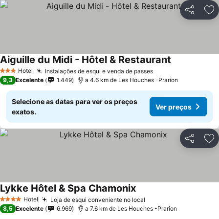
Partilhar
Ad
Aiguille du Midi - Hôtel & Restaurant
Hotel
Instalações de esqui e venda de passes
3 Estrelas
9,3
Excelente
1.449
a 4.6 km de Les Houches -Prarion
Selecione as datas para ver os preços
Ver preços
exatos.
Partilhar
Ad
Lykke Hôtel & Spa Chamonix
Hotel
Loja de esqui conveniente no local
4 Estrelas
8,5
Excelente
6.969
a 7.6 km de Les Houches -Prarion