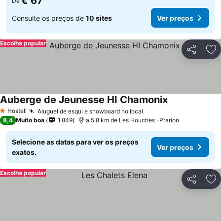
€ 67
De
Consulte os preços de
10 sites
Ver preços
Escolha popular
Partilhar
Ad
Auberge de Jeunesse HI Chamonix
Hostel
Aluguel de esqui e snowboard no local
1 Estrelas
8,4
Muito boa
1.849
a 5.8 km de Les Houches -Prarion
Selecione as datas para ver os preços
Ver preços
exatos.
Escolha popular
Partilhar
Ad