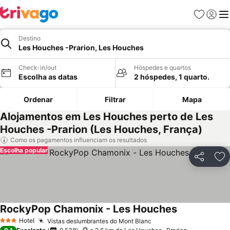
Favoritos
Iniciar
Me
Destino
Les Houches -Prarion, Les Houches
Check-in/out
Hóspedes e quartos
Escolha as datas
2 hóspedes, 1 quarto.
Ordenar
Filtrar
Mapa
Alojamentos em Les Houches perto de Les
Houches -Prarion (Les Houches, França)
Como os pagamentos influenciam os resultados
Escolha popular
Partilhar
Ad
RockyPop Chamonix - Les Houches
Hotel
Vistas deslumbrantes do Mont Blanc
3 Estrelas