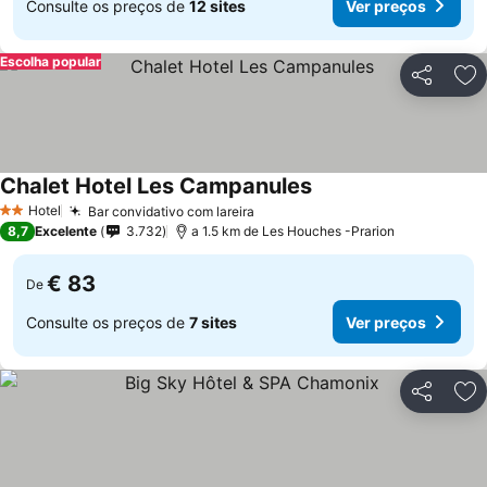
Consulte os preços de
12 sites
Ver preços
Escolha popular
Partilhar
Ad
Chalet Hotel Les Campanules
Hotel
Bar convidativo com lareira
2 Estrelas
8,7
Excelente
3.732
a 1.5 km de Les Houches -Prarion
€ 83
De
Consulte os preços de
7 sites
Ver preços
Partilhar
Ad