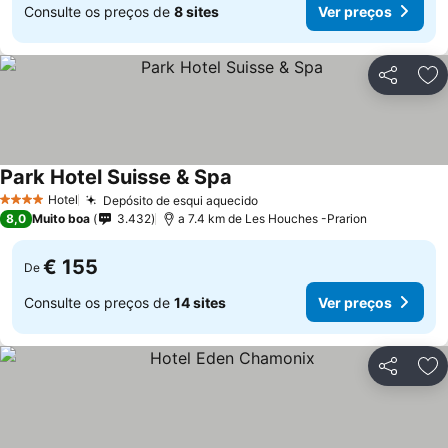
Consulte os preços de
8 sites
Ver preços
Partilhar
Ad
Park Hotel Suisse & Spa
Hotel
Depósito de esqui aquecido
4 Estrelas
8,0
Muito boa
3.432
a 7.4 km de Les Houches -Prarion
€ 155
De
Consulte os preços de
14 sites
Ver preços
Partilhar
Ad