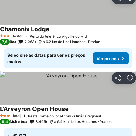
Partilhar
Ad
Chamonix Lodge
Hostel
Perto do teleférico Aiguille du Midi
3 Estrelas
7,6
Boa
2.063
a 6.2 km de Les Houches -Prarion
Selecione as datas para ver os preços
Ver preços
exatos.
Partilhar
Ad
L'Arveyron Open House
Hotel
Restaurante no local com culinária regional
3 Estrelas
8,4
Muito boa
3.405
a 9.4 km de Les Houches -Prarion