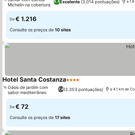
Excelente
(3.014 pontuações)
9,4
a 1.
Michelin na cobertura
Ver preços
€ 1.216
De
Consulte os preços de
10 sites
Hotel Santa Costanza
4 Estrelas
Ver preços
Oásis de jardim com
(3.353 pontuações)
7,4
a 4.1 km de Co
sabor mediterrâneo
Ver preços
€ 72
De
Consulte os preços de
17 sites