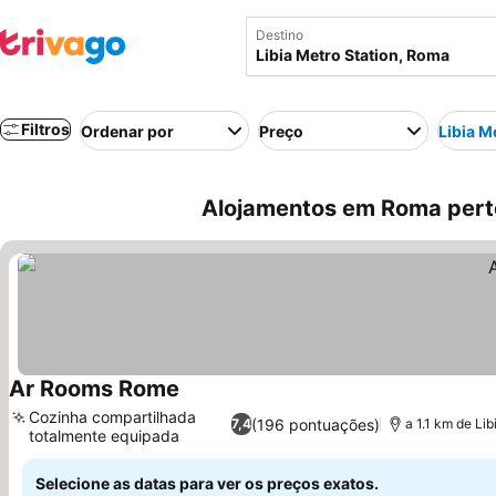
Destino
Filtros
Ordenar por
Preço
Libia M
Alojamentos em Roma perto 
Ar Rooms Rome
Ver preços
Cozinha compartilhada
(196 pontuações)
7,4
a 1.1 km de Li
totalmente equipada
Ver preços
Selecione as datas para ver os preços exatos.