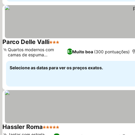
Parco Delle Valli
3 Estrelas
Ver preços
Quartos modernos com
Muito boa
(300 pontuações)
8,1
camas de espuma
Ver preços
viscoelástica
Selecione as datas para ver os preços exatos.
Hassler Roma
5 Estrelas
Ver preços
Jantar com estrela