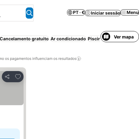
PT · €
Menu
Iniciar sessão
.
Ver mapa
Cancelamento gratuito
Ar condicionado
Piscina
Aparthotel
Est
o os pagamentos influenciam os resultados
Adicionar aos favoritos
Partilhar