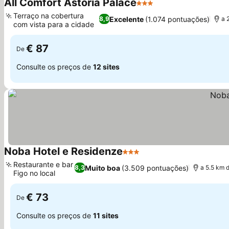
All Comfort Astoria Palace
3 Estrelas
Ver preços
Terraço na cobertura
Excelente
(1.074 pontuações)
8,9
a 
com vista para a cidade
Ver preços
€ 87
De
Consulte os preços de
12 sites
Noba Hotel e Residenze
3 Estrelas
Ver preços
Restaurante e bar
Muito boa
(3.509 pontuações)
8,3
a 5.5 km 
Figo no local
Ver preços
€ 73
De
Consulte os preços de
11 sites