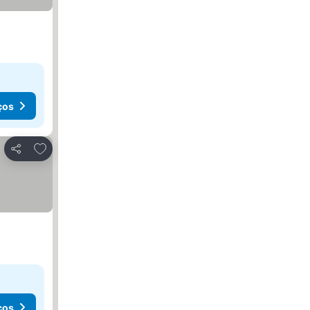
ços
Adicionar aos favoritos
Partilhar
ços