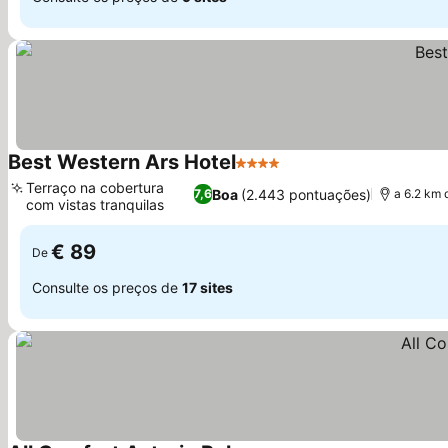
Best Western Ars Hotel
4 Estrelas
Ver preços
Terraço na cobertura
Boa
(2.443 pontuações)
7,6
a 6.2 km 
com vistas tranquilas
Ver preços
€ 89
De
Consulte os preços de
17 sites