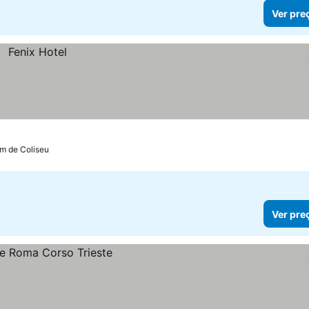
Ver pre
km de Coliseu
Ver pre