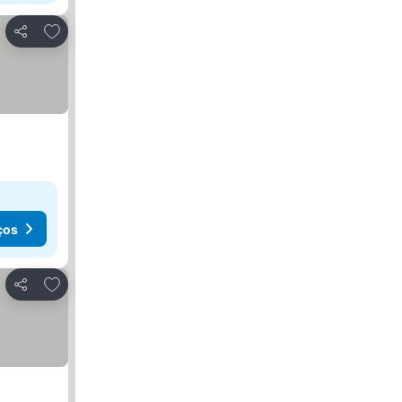
Adicionar aos favoritos
Partilhar
ços
Adicionar aos favoritos
Partilhar