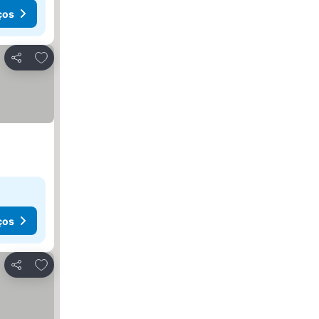
ços
Adicionar aos favoritos
Partilhar
ços
Adicionar aos favoritos
Partilhar