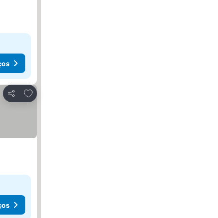
ços
Adicionar aos favoritos
Partilhar
ços