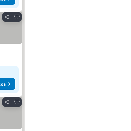
Adicionar aos favoritos
Partilhar
ços
Adicionar aos favoritos
Partilhar