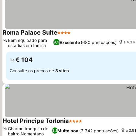
Roma Palace Suite
4 Estrelas
Ver preços
Bem equipado para
Excelente
(680 pontuações)
9,3
a 4.3 k
estadias em família
Ver preços
€ 104
De
Consulte os preços de
3 sites
Hotel Principe Torlonia
4 Estrelas
Ver preços
Charme tranquilo do
Muito boa
(3.342 pontuações)
8,1
a 3.9
bairro Nomentano