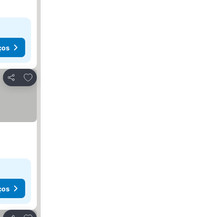
ços
Adicionar aos favoritos
Partilhar
ços