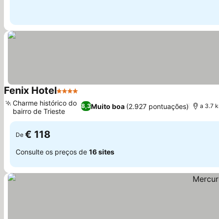
Fenix Hotel
4 Estrelas
Ver preços
Charme histórico do
Muito boa
(2.927 pontuações)
8,3
a 3.7 
bairro de Trieste
Ver preços
€ 118
De
Consulte os preços de
16 sites