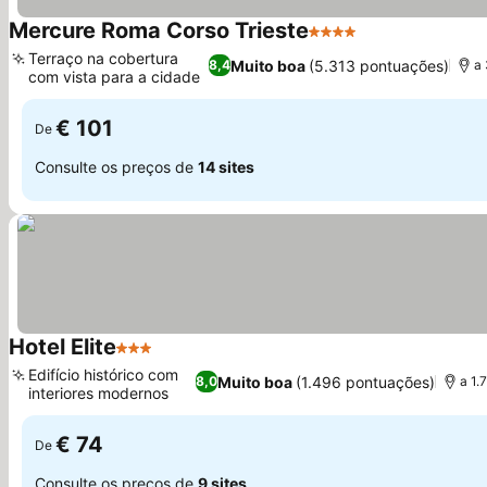
Mercure Roma Corso Trieste
4 Estrelas
Ver preços
Terraço na cobertura
Muito boa
(5.313 pontuações)
8,4
a 
com vista para a cidade
Ver preços
€ 101
De
Consulte os preços de
14 sites
Hotel Elite
3 Estrelas
Ver preços
Edifício histórico com
Muito boa
(1.496 pontuações)
8,0
a 1.
interiores modernos
Ver preços
€ 74
De
Consulte os preços de
9 sites