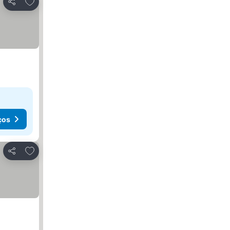
Adicionar aos favoritos
Partilhar
ços
Adicionar aos favoritos
Partilhar