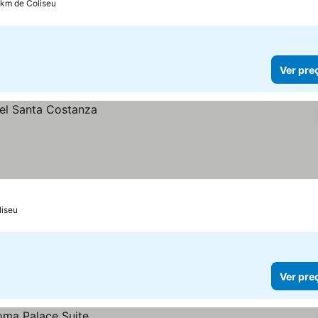
9 km de Coliseu
Ver pre
liseu
Ver pre