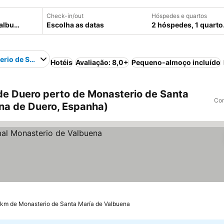
Check-in/out
Hóspedes e quartos
Escolha as datas
2 hóspedes, 1 quarto
rio de Santa María de Valbuena
Hotéis
Avaliação: 8,0+
Pequeno-almoço incluído
e Duero perto de Monasterio de Santa
Com
na de Duero, Espanha)
las
Ver preços
 km de Monasterio de Santa María de Valbuena