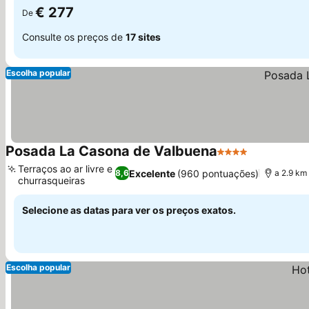
€ 277
De
Consulte os preços de
17 sites
Escolha popular
Posada La Casona de Valbuena
4 Estrelas
Ver preços
Terraços ao ar livre e
Excelente
(960 pontuações)
8,6
a 2.9 km
churrasqueiras
Ver preços
Selecione as datas para ver os preços exatos.
Escolha popular