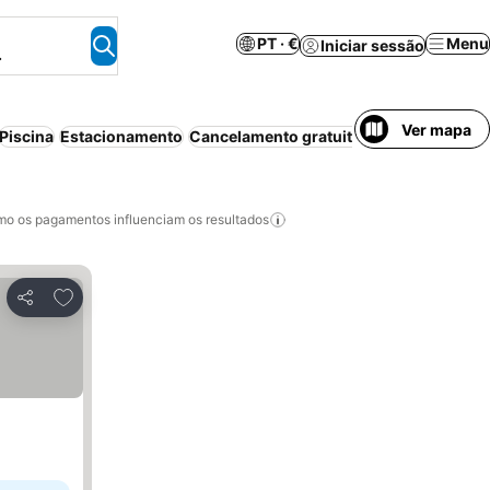
PT · €
Menu
Iniciar sessão
.
Ver mapa
Piscina
Estacionamento
Cancelamento gratuito
Pensão complet
o os pagamentos influenciam os resultados
Adicionar aos favoritos
Partilhar