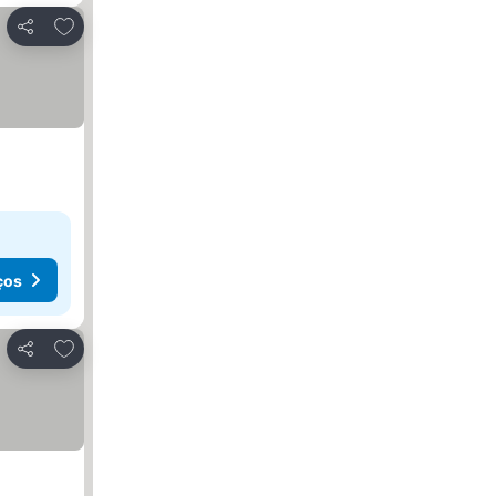
Adicionar aos favoritos
Partilhar
ços
Adicionar aos favoritos
Partilhar