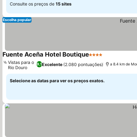
Consulte os preços de
15 sites
Escolha popular
Fuente Aceña Hotel Boutique
4 Estrelas
Ver preços
Vistas para o
Excelente
(2.080 pontuações)
9,1
a 8.4 km de Mo
Rio Douro
Ver preços
Selecione as datas para ver os preços exatos.