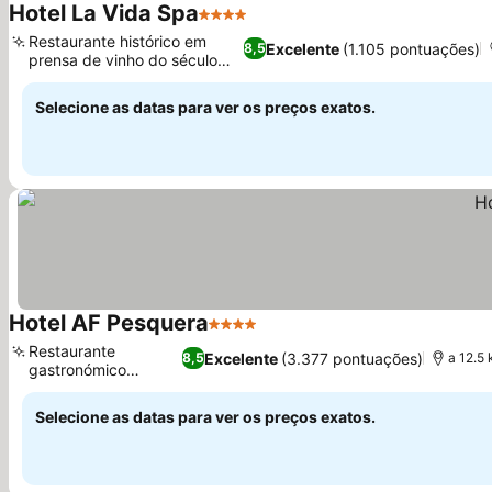
Hotel La Vida Spa
4 Estrelas
Ver preços
Restaurante histórico em
Excelente
(1.105 pontuações)
8,5
prensa de vinho do século
Ver preços
XVII
Selecione as datas para ver os preços exatos.
Hotel AF Pesquera
4 Estrelas
Ver preços
Restaurante
Excelente
(3.377 pontuações)
8,5
a 12.5
gastronómico
Ver preços
Origen-es
Selecione as datas para ver os preços exatos.