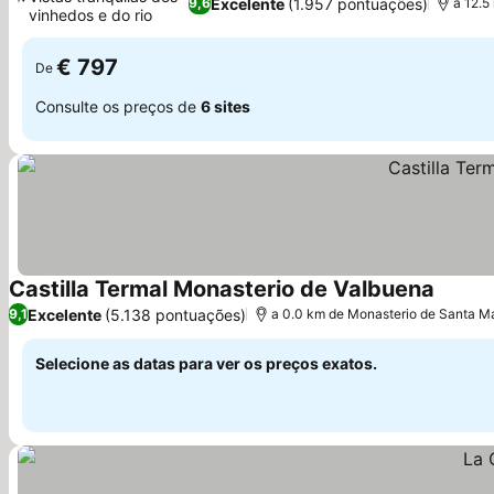
Excelente
(1.957 pontuações)
9,6
a 12.5
vinhedos e do rio
Ver preços
€ 797
De
Consulte os preços de
6 sites
Castilla Termal Monasterio de Valbuena
Ver pr
Excelente
(5.138 pontuações)
9,1
a 0.0 km de Monasterio de Santa M
Selecione as datas para ver os preços exatos.