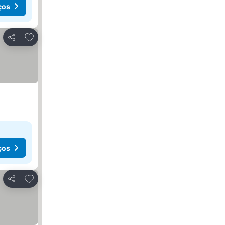
ços
Adicionar aos favoritos
Partilhar
ços
Adicionar aos favoritos
Partilhar