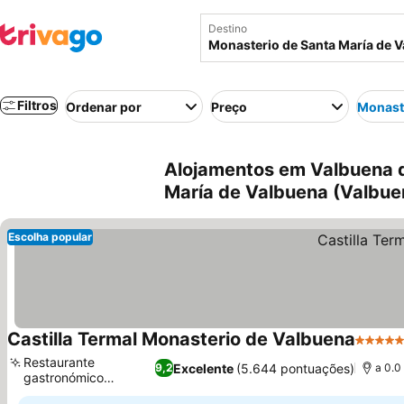
Destino
Filtros
Ordenar por
Preço
Monaste
Alojamentos em Valbuena d
María de Valbuena (Valbue
Escolha popular
Castilla Termal Monasterio de Valbuena
5 Estre
Restaurante
Excelente
(5.644 pontuações)
9,2
a 0.0
gastronómico
Ver preços
CONVERSO