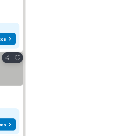
ços
Adicionar aos favoritos
Partilhar
ços