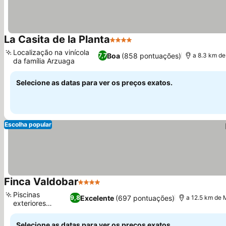
La Casita de la Planta
4 Estrelas
Ver preços
Localização na vinícola
Boa
(858 pontuações)
7,7
a 8.3 km de
da família Arzuaga
Ver preços
Selecione as datas para ver os preços exatos.
Escolha popular
Finca Valdobar
4 Estrelas
Ver preços
Piscinas
Excelente
(697 pontuações)
9,8
a 12.5 km de 
exteriores
Ver preços
sazonais
Selecione as datas para ver os preços exatos.