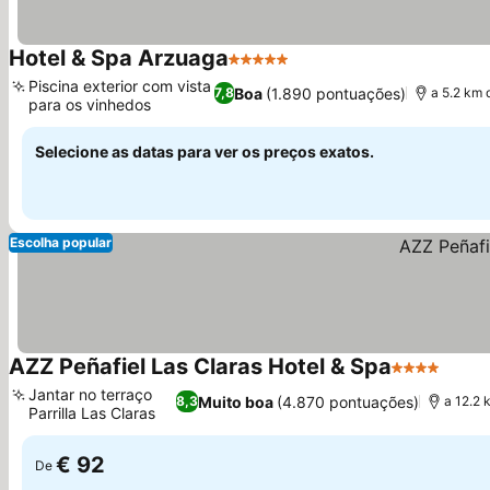
Hotel & Spa Arzuaga
5 Estrelas
Ver preços
Piscina exterior com vista
Boa
(1.890 pontuações)
7,8
a 5.2 km 
para os vinhedos
Ver preços
Selecione as datas para ver os preços exatos.
Escolha popular
AZZ Peñafiel Las Claras Hotel & Spa
4 Estrelas
Ver p
Jantar no terraço
Muito boa
(4.870 pontuações)
8,3
a 12.2 
Parrilla Las Claras
Ver preços
€ 92
De