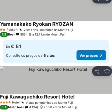
Partilhar
Ad
Yamanakako Ryokan RYOZAN
Ver preços
Ryokan
Vistas deslumbrantes do Monte Fuji
Ver preços
2 Estrelas
7,8
Boa
855
a 12.7 km de Mount Fuji
€ 51
De
Consulte os preços de
6 sites
Ver preços
Partilhar
Ad
Fuji Kawaguchiko Resort Hotel
Ver preços
Hotel
Vistas panorâmicas do Monte Fuji
Ver preços
4 Estrelas
8,4
Muito boa
4.194
a 15.8 km de Mount Fuji