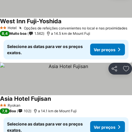
West Inn Fuji-Yoshida
Ver preços
Hotel
Opções de refeições convenientes no local e nas proximidades
Ve
2 Estrelas
8,4
Muito boa
1.562
a 14.5 km de Mount Fuji
Selecione as datas para ver os preços
Ver preços
exatos.
Partilhar
Ad
Asia Hotel Fujisan
Ver preços
Ryokan
2 Estrelas
7,8
Boa
102
a 14.1 km de Mount Fuji
Selecione as datas para ver os preços
Ver preços
exatos.