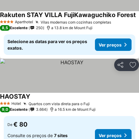
Rakuten STAY VILLA FujiKawaguchiko Forest
V
Aparthotel
Vilas modernas com cozinhas completas
Ver preços
4 Estrelas
8,5
Excelente
250
a 13.8 km de Mount Fuji
Selecione as datas para ver os preços
Ver preços
exatos.
Partilhar
Ad
HAOSTAY
Ver preços
Hotel
Quartos com vista direta para o Fuji
Ver preços
3 Estrelas
9,0
Excelente
3.664
a 16.5 km de Mount Fuji
€ 80
De
Consulte os preços de
7 sites
Ver preços