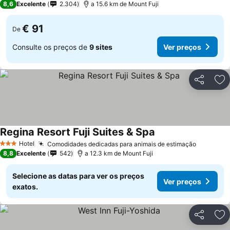
8,6
Excelente
2.304
a 15.6 km de Mount Fuji
€ 91
De
Consulte os preços de
9 sites
Ver preços
Partilhar
Ad
Regina Resort Fuji Suites & Spa
Ver preços
Hotel
Comodidades dedicadas para animais de estimação
Ver preç
3 Estrelas
8,8
Excelente
542
a 12.3 km de Mount Fuji
Selecione as datas para ver os preços
Ver preços
exatos.
Partilhar
Ad