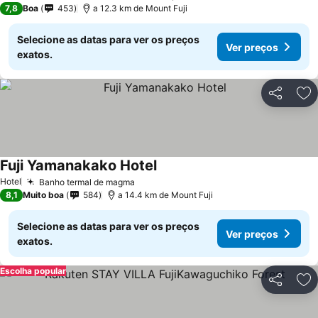
7,8
Boa
453
a 12.3 km de Mount Fuji
Selecione as datas para ver os preços
Ver preços
exatos.
Partilhar
Ad
Fuji Yamanakako Hotel
Ver preços
Hotel
Banho termal de magma
Ver preços
8,1
Muito boa
584
a 14.4 km de Mount Fuji
Selecione as datas para ver os preços
Ver preços
exatos.
Escolha popular
Partilhar
Ad