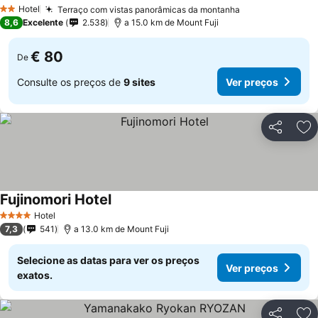
Ver preços
Hotel
Terraço com vistas panorâmicas da montanha
Ver preços
2 Estrelas
8,6
Excelente
2.538
a 15.0 km de Mount Fuji
€ 80
De
Consulte os preços de
9 sites
Ver preços
Partilhar
Ad
Fujinomori Hotel
Ver preços
Hotel
4 Estrelas
7,3
541
a 13.0 km de Mount Fuji
Selecione as datas para ver os preços
Ver preços
exatos.