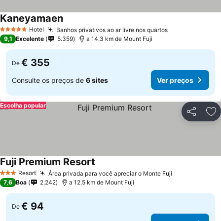
Kaneyamaen
Ver preços
Hotel
Banhos privativos ao ar livre nos quartos
Ver preços
5 Estrelas
9,1
Excelente
5.359
a 14.3 km de Mount Fuji
€ 355
De
Consulte os preços de
6 sites
Ver preços
Escolha popular
Partilhar
Ad
Fuji Premium Resort
Ver preços
Resort
Área privada para você apreciar o Monte Fuji
Ver preços
3 Estrelas
7,6
Boa
2.242
a 12.5 km de Mount Fuji
€ 94
De