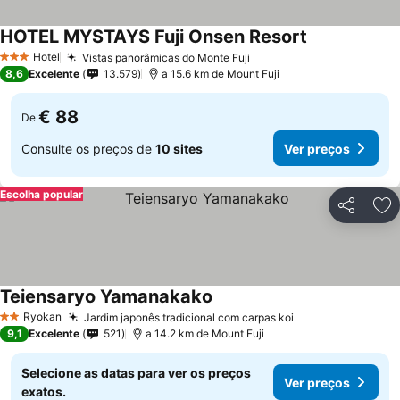
HOTEL MYSTAYS Fuji Onsen Resort
Ver preços
Hotel
Vistas panorâmicas do Monte Fuji
Ver preços
3 Estrelas
8,6
Excelente
13.579
a 15.6 km de Mount Fuji
€ 88
De
Consulte os preços de
10 sites
Ver preços
Escolha popular
Partilhar
Ad
Teiensaryo Yamanakako
Ver preços
Ryokan
Jardim japonês tradicional com carpas koi
Ver preços
2 Estrelas
9,1
Excelente
521
a 14.2 km de Mount Fuji
Selecione as datas para ver os preços
Ver preços
exatos.