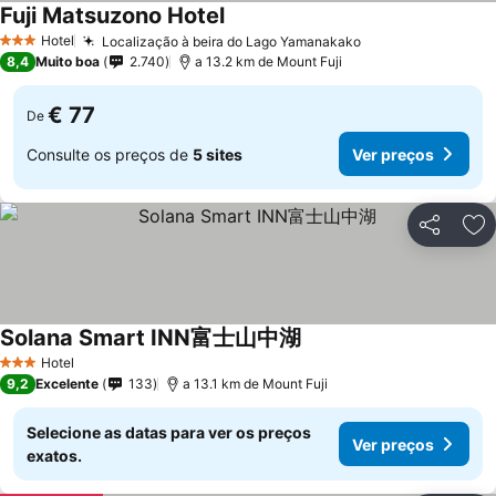
Fuji Matsuzono Hotel
Ver preços
Hotel
Localização à beira do Lago Yamanakako
Ver preços
3 Estrelas
8,4
Muito boa
2.740
a 13.2 km de Mount Fuji
€ 77
De
Consulte os preços de
5 sites
Ver preços
Partilhar
Ad
Solana Smart INN富士山中湖
Ver preços
Hotel
3 Estrelas
9,2
Excelente
133
a 13.1 km de Mount Fuji
Selecione as datas para ver os preços
Ver preços
exatos.