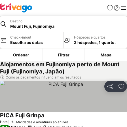
Favoritos
Iniciar
Me
Destino
Mount Fuji, Fujinomiya
Check-in/out
Hóspedes e quartos
Escolha as datas
2 hóspedes, 1 quarto.
Ordenar
Filtrar
Mapa
Alojamentos em Fujinomiya perto de Mount
Fuji (Fujinomiya, Japão)
Como os pagamentos influenciam os resultados
Partilhar
Ad
PICA Fuji Grinpa
Ver preços
Hotel
Atividades e aventuras ao ar livre
Ver preços