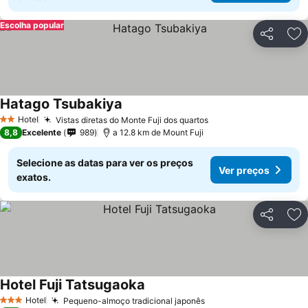
Escolha popular
Partilhar
Ad
Hatago Tsubakiya
Ver preços
Hotel
Vistas diretas do Monte Fuji dos quartos
Ver preços
2 Estrelas
8,8
Excelente
989
a 12.8 km de Mount Fuji
Selecione as datas para ver os preços
Ver preços
exatos.
Partilhar
Ad
Hotel Fuji Tatsugaoka
Ver preços
Hotel
Pequeno-almoço tradicional japonês
Ver preços
3 Estrelas