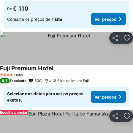
€ 110
De
Consulte os preços de
1 site
Ver preços
Partilhar
Ad
Fuji Premium Hotel
Ver preços
Hotel
4 Estrelas
8,5
Excelente
339
a 13.6 km de Mount Fuji
Selecione as datas para ver os preços
Ver preços
exatos.
Escolha popular
Partilhar
Ad