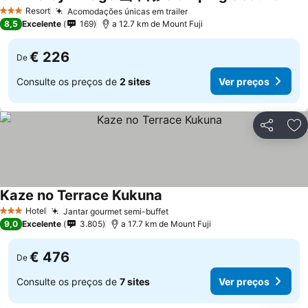
Ver 
Resort
Acomodações únicas em trailer
Ver preços
3 Estrelas
8,5
Excelente
169
a 12.7 km de Mount Fuji
€ 226
De
Consulte os preços de
2 sites
Ver preços
Partilhar
Ad
Kaze no Terrace Kukuna
Ver preços
Hotel
Jantar gourmet semi-buffet
Ver preços
3 Estrelas
9,0
Excelente
3.805
a 17.7 km de Mount Fuji
€ 476
De
Consulte os preços de
7 sites
Ver preços