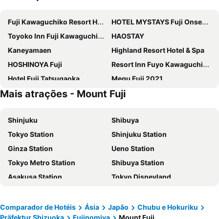
Fuji Kawaguchiko Resort Hotel
HOTEL MYSTAYS Fuji Onsen Resort
Toyoko Inn Fuji Kawaguchiko Ohashi
HAOSTAY
Kaneyamaen
Highland Resort Hotel & Spa
HOSHINOYA Fuji
Resort Inn Fuyo Kawaguchiko Inter
Hotel Fuji Tatsugaoka
Megu Fuji 2021
Mais atrações - Mount Fuji
Royal Hotel Kawaguchiko
Hotel New Century
Kawaguchiko Hotel
Kaze no Terrace Kukuna
Shinjuku
Shibuya
Hotel Mt. Fuji
Fuji Lake Hotel
Tokyo Station
Shinjuku Station
Fuji Marriott Hotel Lake Yamanaka
Kawaguchiko Park Hotel
Ginza Station
Ueno Station
Hatago Tsubakiya
Fujiyama Inn Conifer
Tokyo Metro Station
Shibuya Station
Guesthouse Sakuya
Hotel Noborisaka
Asakusa Station
Tokyo Disneyland
Super Hotel Fujinomiya
Fujinomiya Fujikyu Hotel
Narita International Airport
Tokyo Disney Resort
Mizno Hotel
THE TOKI fujikawaguchiko
Shinjuku Metro Station
Shinagawa Station
Plaza Inn Kawaguchiko
Sawa Hotel
Comparador de Hotéis
Ásia
Japão
Chubu e Hokuriku
Präfektur Shizuoka
Fujinomiya
Mount Fuji