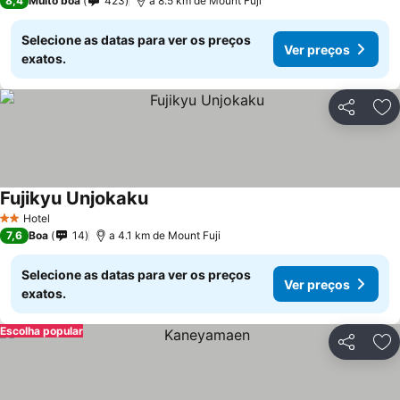
8,4
Muito boa
423
a 8.5 km de Mount Fuji
Selecione as datas para ver os preços
Ver preços
exatos.
Partilhar
Ad
Fujikyu Unjokaku
Ver preços
Hotel
2 Estrelas
7,6
Boa
14
a 4.1 km de Mount Fuji
Selecione as datas para ver os preços
Ver preços
exatos.
Escolha popular
Partilhar
Ad