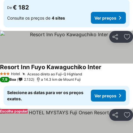
€ 182
De
Consulte os preços de
4 sites
Ver preços
Partilhar
Ad
Resort Inn Fuyo Kawaguchiko Inter
Ver preços
Hotel
Acesso direto ao Fuji-Q Highland
Ver preços
3 Estrelas
7,9
Boa
2.132
a 14.3 km de Mount Fuji
Selecione as datas para ver os preços
Ver preços
exatos.
Escolha popular
Partilhar
Ad