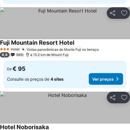
Partilhar
Ad
Fuji Mountain Resort Hotel
Ver preços
Hotel
Vistas panorâmicas do Monte Fuji no terraço
Ver preços
3 Estrelas
6,6
689
a 15.2 km de Mount Fuji
€ 95
De
Consulte os preços de
4 sites
Ver preços
Partilhar
Ad
Hotel Noborisaka