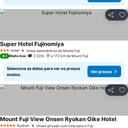
Partilhar
Ad
Super Hotel Fujinomiya
Ver preços
Hotel
Vistas panorâmicas do Monte Fuji
Ver preços
3 Estrelas
8,1
Muito boa
2.335
a 17.0 km de Mount Fuji
Selecione as datas para ver os preços
Ver preços
exatos.
Partilhar
Ad
Mount Fuji View Onsen Ryokan Oike Hotel
Ver p
Ryokan
Onsen privado com vista para o Fuji
Ver preços
5 Estrelas