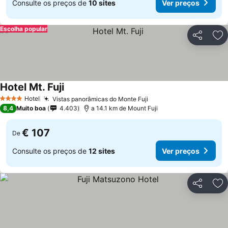
Consulte os preços de
10 sites
Ver preços
Escolha popular
Partilhar
Ad
Hotel Mt. Fuji
Ver preços
Hotel
Vistas panorâmicas do Monte Fuji
Ver preços
4 Estrelas
8,4
Muito boa
4.403
a 14.1 km de Mount Fuji
€ 107
De
Consulte os preços de
12 sites
Ver preços
Partilhar
Ad