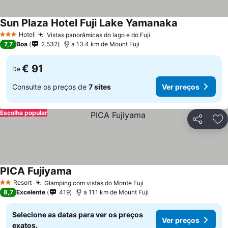
Sun Plaza Hotel Fuji Lake Yamanaka
Ver preços
Hotel
Vistas panorâmicas do lago e do Fuji
Ver preços
3 Estrelas
7,7
Boa
2.532
a 13.4 km de Mount Fuji
€ 91
De
Consulte os preços de
7 sites
Ver preços
Escolha popular
Partilhar
Ad
PICA Fujiyama
Ver preços
Resort
Glamping com vistas do Monte Fuji
Ver preços
2 Estrelas
8,7
Excelente
419
a 11.1 km de Mount Fuji
Selecione as datas para ver os preços
Ver preços
exatos.