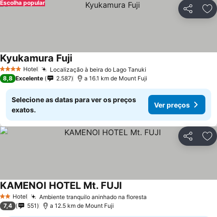
Escolha popular
Partilhar
Ad
Kyukamura Fuji
Ver preços
Hotel
Localização à beira do Lago Tanuki
Ver preços
4 Estrelas
8,8
Excelente
2.587
a 16.1 km de Mount Fuji
Selecione as datas para ver os preços
Ver preços
exatos.
Partilhar
Ad
KAMENOI HOTEL Mt. FUJI
Ver preços
Hotel
Ambiente tranquilo aninhado na floresta
Ver preços
2 Estrelas
7,4
551
a 12.5 km de Mount Fuji