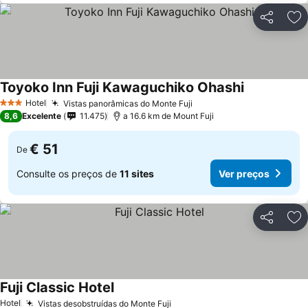
Partilhar
Ad
Toyoko Inn Fuji Kawaguchiko Ohashi
Ver preços
Hotel
Vistas panorâmicas do Monte Fuji
Ver preços
3 Estrelas
8,6
Excelente
11.475
a 16.6 km de Mount Fuji
€ 51
De
Consulte os preços de
11 sites
Ver preços
Partilhar
Ad
Fuji Classic Hotel
Ver preços
Hotel
Vistas desobstruídas do Monte Fuji
Ver preços