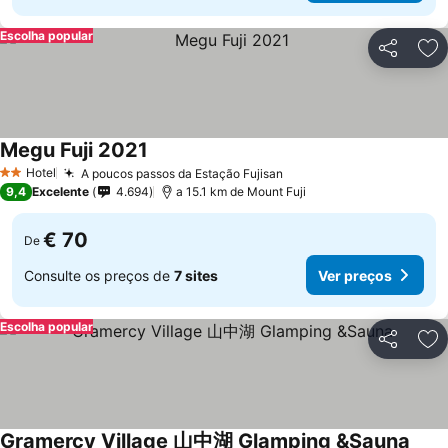
Escolha popular
Partilhar
Ad
Megu Fuji 2021
Ver preços
Hotel
A poucos passos da Estação Fujisan
Ver preços
2 Estrelas
9,4
Excelente
4.694
a 15.1 km de Mount Fuji
€ 70
De
Consulte os preços de
7 sites
Ver preços
Escolha popular
Partilhar
Ad
Gramercy Village 山中湖 Glamping &Sauna