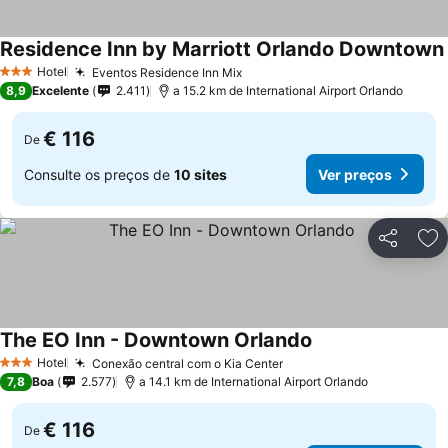
Residence Inn by Marriott Orlando Downtown
Hotel
Eventos Residence Inn Mix
Ver preços
3 Estrelas
8,9
Excelente
2.411
a 15.2 km de International Airport Orlando
€ 116
De
Consulte os preços de
10 sites
Ver preços
Partilhar
Ad
The EO Inn - Downtown Orlando
Ver preços
Hotel
Conexão central com o Kia Center
Ver preços
3 Estrelas
7,8
Boa
2.577
a 14.1 km de International Airport Orlando
€ 116
De