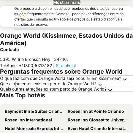
Mostrar mais
Os preços e a disponibilidade que recebemos dos sites de reserva
mudam frequentemente. Como tal, pode haver diferenças entre as
ofertas que consulta no trivago e os preços que estão disponíveis
nos sites de reserva.
Orange World (Kissimmee, Estados Unidos da
América)
Contacto
5395 W. Irlo Bronson Hwy
,
34746
,
Telefone
:
+1(800)5313182
|
Site oficial
Perguntas frequentes sobre Orange World
O que faz com que Orange World seja popular em Kissimmee?
Que alojamentos existem perto de Orange World?
Quais outras atrações existem perto de Orange World?
Mais Top hotéis
Baymont Inn & Suites Orlando Universal Blvd
Rosen Inn at Pointe Orlando
Rosen Inn International
Rosen Inn Closest to Universal
Hotel Monreale Express International Drive Orlando
Even Hotel Orlando International Airport By Ihg