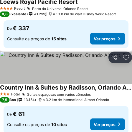
Loews Royal Pacific Resort
Ver preços
Resort
Perto do Universal Orlando Resort
Ver preços
4 Estrelas
8,8
Excelente
41.299
a 13.8 km de Walt Disney World Resort
€ 337
De
Consulte os preços de
15 sites
Ver preços
Partilhar
Ad
Country Inn & Suites by Radisson, Orlando Airport, FL
Ver preços
Hotel
Suítes espaçosas com vários cômodos
Ver preços
3 Estrelas
7,5
Boa
13.154
a 3.2 km de International Airport Orlando
€ 61
De
Consulte os preços de
10 sites
Ver preços