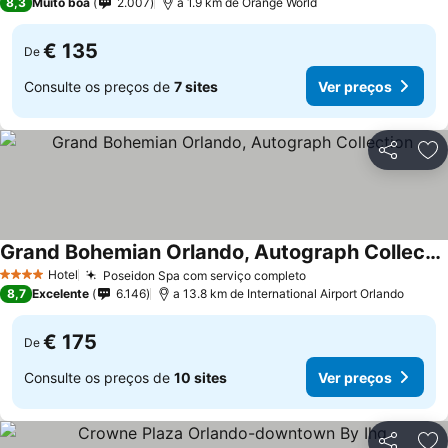
8,3
Muito boa
2.007
a 1.9 km de Orange World
€ 135
De
Consulte os preços de
7 sites
Ver preços
Partilhar
Ad
Grand Bohemian Orlando, Autograph Collection
Ver preços
Hotel
Poseidon Spa com serviço completo
Ver preços
4 Estrelas
8,7
Excelente
6.146
a 13.8 km de International Airport Orlando
€ 175
De
Consulte os preços de
10 sites
Ver preços