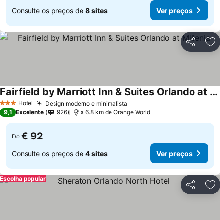
Consulte os preços de
8 sites
Ver preços
Partilhar
Ad
Fairfield by Marriott Inn & Suites Orlando at Millenia
Ver preços
Hotel
Design moderno e minimalista
Ver preços
3 Estrelas
9,1
Excelente
926
a 6.8 km de Orange World
€ 92
De
Consulte os preços de
4 sites
Ver preços
Escolha popular
Partilhar
Ad