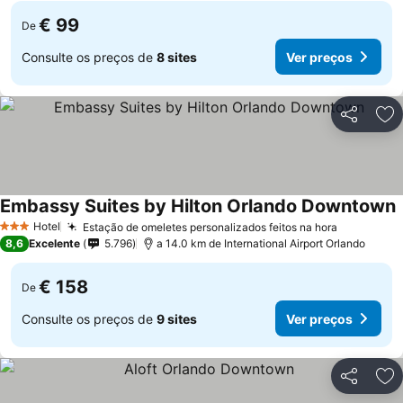
€ 99
De
Consulte os preços de
8 sites
Ver preços
Partilhar
Ad
Embassy Suites by Hilton Orlando Downtown
V
Hotel
Estação de omeletes personalizados feitos na hora
Ver preço
3 Estrelas
8,6
Excelente
5.796
a 14.0 km de International Airport Orlando
€ 158
De
Consulte os preços de
9 sites
Ver preços
Partilhar
Ad