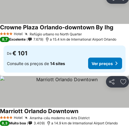
Partilhar
Ad
Crowne Plaza Orlando-downtown By Ihg
Ver pr
Hotel
Refúgio urbano no North Quarter
Ver preços
4 Estrelas
8,7
Excelente
7.679
a 15.4 km de International Airport Orlando
€ 101
De
Consulte os preços de
14 sites
Ver preços
Partilhar
Ad
Marriott Orlando Downtown
Ver preços
Hotel
Arranha-céu moderno no Arts District
Ver preços
4 Estrelas
8,3
Muito boa
3.409
a 14.9 km de International Airport Orlando