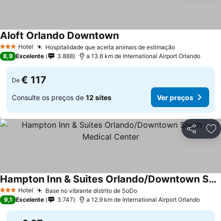
Aloft Orlando Downtown
Ver preços
Hotel
Hospitalidade que aceita animais de estimação
Ver preços
3 Estrelas
8,9
Excelente
3.888
a 13.6 km de International Airport Orlando
€ 117
De
Consulte os preços de
12 sites
Ver preços
Partilhar
Ad
Hampton Inn & Suites Orlando/Downtown South - Medical Center
Ver preços
Hotel
Base no vibrante distrito de SoDo
Ver preços
3 Estrelas
9,1
Excelente
3.747
a 12.9 km de International Airport Orlando