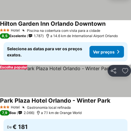
Hilton Garden Inn Orlando Downtown
Ver preços
Hotel
Piscina na cobertura com vista para a cidade
Ver preços
3 Estrelas
8,5
Excelente
1.787
a 14.6 km de International Airport Orlando
Selecione as datas para ver os preços
Ver preços
exatos.
Escolha popular
Partilhar
Ad
Park Plaza Hotel Orlando - Winter Park
Ver preç
Hotel
Gastronomia local refinada
Ver preços
3 Estrelas
7,9
Boa
2.066
a 7.1 km de Orange World
€ 181
De