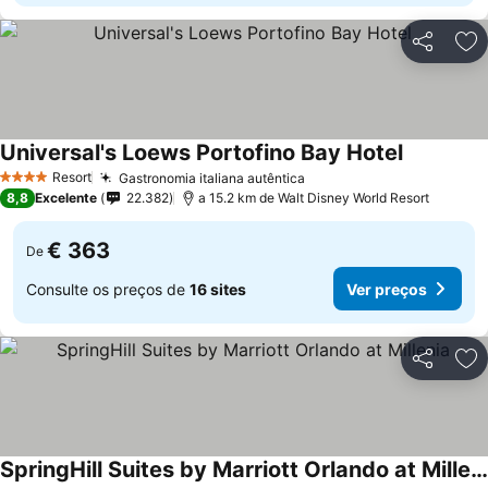
Partilhar
Ad
Universal's Loews Portofino Bay Hotel
Ver preço
Resort
Gastronomia italiana autêntica
Ver preços
4 Estrelas
8,8
Excelente
22.382
a 15.2 km de Walt Disney World Resort
€ 363
De
Consulte os preços de
16 sites
Ver preços
Partilhar
Ad
SpringHill Suites by Marriott Orlando at Millenia