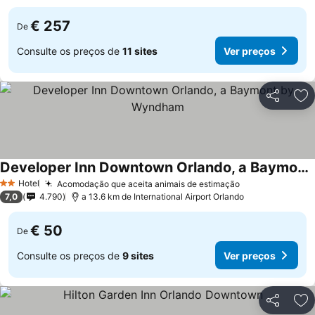
€ 257
De
Consulte os preços de
11 sites
Ver preços
Partilhar
Ad
Developer Inn Downtown Orlando, a Baymont by Wyndham
Ver preços
Hotel
Acomodação que aceita animais de estimação
Ver preços
2 Estrelas
7,0
4.790
a 13.6 km de International Airport Orlando
€ 50
De
Consulte os preços de
9 sites
Ver preços
Partilhar
Ad