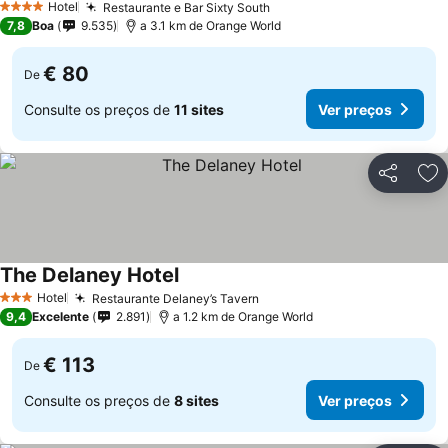
Hotel
Restaurante e Bar Sixty South
Ver preços
4 Estrelas
7,8
Boa
9.535
a 3.1 km de Orange World
€ 80
De
Consulte os preços de
11 sites
Ver preços
Partilhar
Ad
The Delaney Hotel
Ver preços
Hotel
Restaurante Delaney’s Tavern
Ver preços
3 Estrelas
9,4
Excelente
2.891
a 1.2 km de Orange World
€ 113
De
Consulte os preços de
8 sites
Ver preços