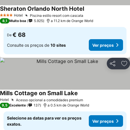
Sheraton Orlando North Hotel
Ver preços
Hotel
Piscina estilo resort com cascata
Ver preços
4 Estrelas
8,1
Muito boa
5.925
a 11.2 km de Orange World
€ 68
De
Consulte os preços de
10 sites
Ver preços
Partilhar
Ad
Mills Cottage on Small Lake
Ver preços
Hotel
Acesso opcional a comodidades premium
Ver preços
9,5
Excelente
137
a 0.5 km de Orange World
Selecione as datas para ver os preços
Ver preços
exatos.