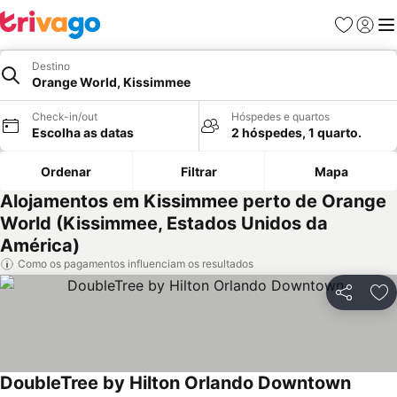
Favoritos
Iniciar
Me
Destino
Orange World, Kissimmee
Check-in/out
Hóspedes e quartos
Escolha as datas
2 hóspedes, 1 quarto.
Ordenar
Filtrar
Mapa
Alojamentos em Kissimmee perto de Orange
World (Kissimmee, Estados Unidos da
América)
Como os pagamentos influenciam os resultados
Partilhar
Ad
DoubleTree by Hilton Orlando Downtown
Ver pr