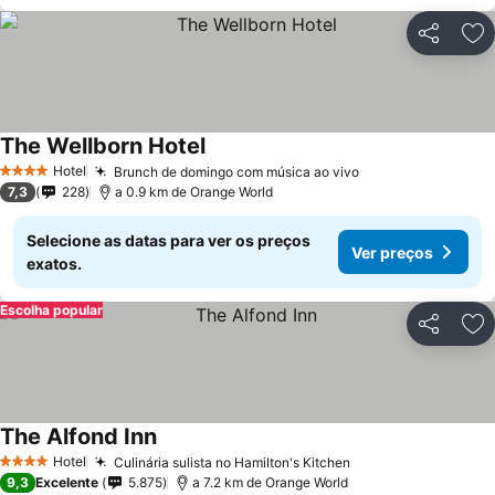
Partilhar
Ad
The Wellborn Hotel
Ver preços
Hotel
Brunch de domingo com música ao vivo
Ver preços
4 Estrelas
7,3
228
a 0.9 km de Orange World
Selecione as datas para ver os preços
Ver preços
exatos.
Escolha popular
Partilhar
Ad
The Alfond Inn
Ver preços
Hotel
Culinária sulista no Hamilton's Kitchen
Ver preços
4 Estrelas
9,3
Excelente
5.875
a 7.2 km de Orange World