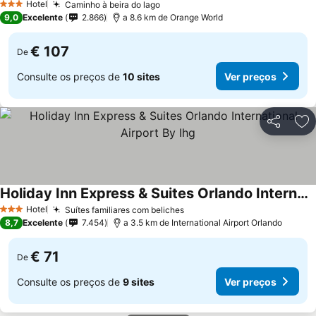
Ver preços
Hotel
Caminho à beira do lago
Ver preços
3 Estrelas
9,0
Excelente
2.866
a 8.6 km de Orange World
€ 107
De
Consulte os preços de
10 sites
Ver preços
Partilhar
Ad
Holiday Inn Express & Suites Orlando International Airport By Ihg
Ver preços
Hotel
Suítes familiares com beliches
Ver preços
3 Estrelas
8,7
Excelente
7.454
a 3.5 km de International Airport Orlando
€ 71
De
Consulte os preços de
9 sites
Ver preços