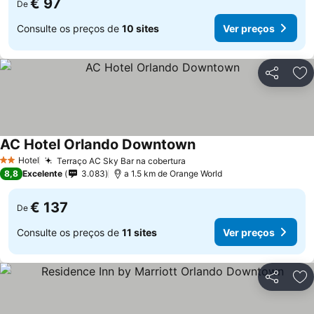
€ 97
De
Consulte os preços de
10 sites
Ver preços
Partilhar
Ad
AC Hotel Orlando Downtown
Ver preços
Hotel
Terraço AC Sky Bar na cobertura
Ver preços
2 Estrelas
8,8
Excelente
3.083
a 1.5 km de Orange World
€ 137
De
Consulte os preços de
11 sites
Ver preços
Partilhar
Ad