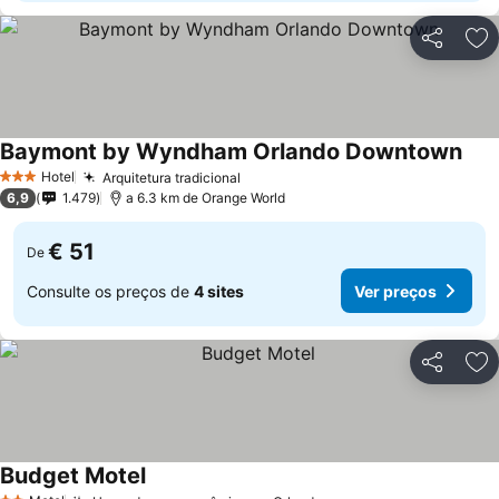
Partilhar
Ad
Baymont by Wyndham Orlando Downtown
Ver 
Hotel
Arquitetura tradicional
Ver preços
3 Estrelas
6,9
1.479
a 6.3 km de Orange World
€ 51
De
Consulte os preços de
4 sites
Ver preços
Partilhar
Ad
Budget Motel
Ver preços