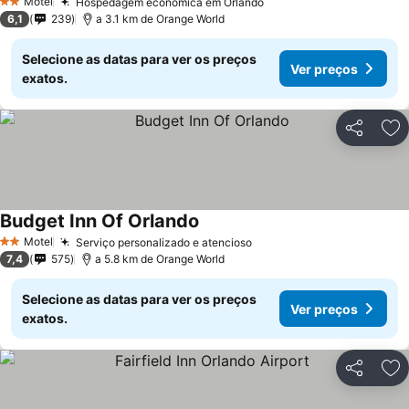
Motel
Hospedagem econômica em Orlando
Ver preços
2 Estrelas
6,1
239
a 3.1 km de Orange World
Selecione as datas para ver os preços
Ver preços
exatos.
Partilhar
Ad
Budget Inn Of Orlando
Ver preços
Motel
Serviço personalizado e atencioso
Ver preços
2 Estrelas
7,4
575
a 5.8 km de Orange World
Selecione as datas para ver os preços
Ver preços
exatos.
Partilhar
Ad