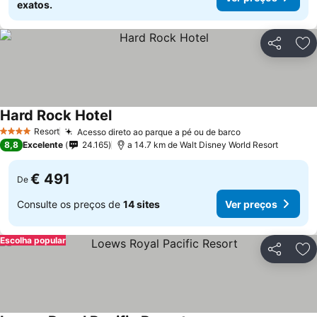
exatos.
Partilhar
Ad
Hard Rock Hotel
Ver preços
Resort
Acesso direto ao parque a pé ou de barco
Ver preços
4 Estrelas
8,8
Excelente
24.165
a 14.7 km de Walt Disney World Resort
€ 491
De
Consulte os preços de
14 sites
Ver preços
Escolha popular
Partilhar
Ad