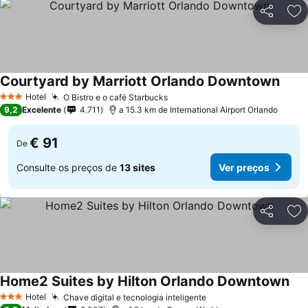
Partilhar
Ad
Courtyard by Marriott Orlando Downtown
Ver p
Hotel
O Bistro e o café Starbucks
Ver preços
3 Estrelas
9,2
Excelente
4.711
a 15.3 km de International Airport Orlando
€ 91
De
Consulte os preços de
13 sites
Ver preços
Partilhar
Ad
Home2 Suites by Hilton Orlando Downtown
Ver
Hotel
Chave digital e tecnologia inteligente
Ver preços
3 Estrelas