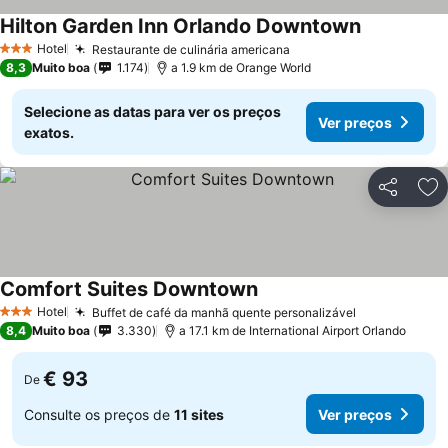
Hilton Garden Inn Orlando Downtown
Ver preços
Hotel
Restaurante de culinária americana
Ver preços
3 Estrelas
8,3
Muito boa
1.174
a 1.9 km de Orange World
Selecione as datas para ver os preços
Ver preços
exatos.
Partilhar
Ad
Comfort Suites Downtown
Ver preços
Hotel
Buffet de café da manhã quente personalizável
Ver preços
3 Estrelas
8,4
Muito boa
3.330
a 17.1 km de International Airport Orlando
€ 93
De
Consulte os preços de
11 sites
Ver preços