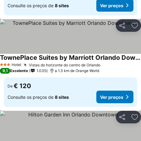
Consulte os preços de
8 sites
Ver preços
Partilhar
Ad
TownePlace Suites by Marriott Orlando Downtown
Ver preços
Hotel
Vistas do horizonte do centro de Orlando
Ver preços
3 Estrelas
9,1
Excelente
1.035
a 1.3 km de Orange World
€ 120
De
Consulte os preços de
8 sites
Ver preços
Partilhar
Ad