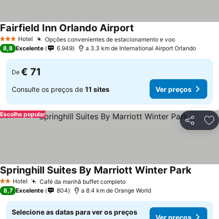
Fairfield Inn Orlando Airport
Ver preços
Hotel
Opções convenientes de estacionamento e voo
Ver preços
3 Estrelas
8,8
Excelente
6.949
a 3.3 km de International Airport Orlando
€ 71
De
Consulte os preços de
11 sites
Ver preços
Escolha popular
Partilhar
Ad
Springhill Suites By Marriott Winter Park
Ver pr
Hotel
Café da manhã buffet completo
Ver preços
2 Estrelas
8,7
Excelente
804
a 8.4 km de Orange World
Selecione as datas para ver os preços
Ver preços