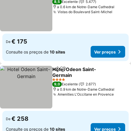
8,5
Excelente
5.477
a 0.6 km de Notre-Dame Cathedral
Vistas do Boulevard Saint-Michel
Ver pre
€ 175
De
Consulte os preços de
10 sites
Ver preços
Hotel Odeon Saint-
Partilhar
Adicionar aos favoritos
Germain
Ver preços
4 Estrelas
9,0
Excelente
2.677
a 0.9 km de Notre-Dame Cathedral
Amenities L'Occitane en Provence
Ver pre
€ 258
De
Consulte os preços de
10 sites
Ver preços