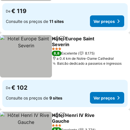
€ 119
De
Consulte os preços de
11 sites
Ver preços
Hotel Europe Saint
Partilhar
Adicionar aos favoritos
Severin
Ver preços
3 Estrelas
8,8
Excelente
8.175
a 0.4 km de Notre-Dame Cathedral
Balcão dedicado a passeios e ingressos
Ver
€ 102
De
Consulte os preços de
9 sites
Ver preços
Hôtel Henri IV Rive
Partilhar
Adicionar aos favoritos
Gauche
Ver preços
3 Estrelas
8,8
Excelente
3.774