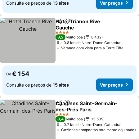
Consulte os preços de
13 sites
Ver preços
Hotel Trianon Rive
Partilhar
Adicionar aos favoritos
Gauche
Ver preços
4 Estrelas
8,2
Muito boa
8.432
a 0.8 km de Notre-Dame Cathedral
Varanda com vista para a Torre Eiffel
Ver p
€ 154
De
Consulte os preços de
15 sites
Ver preços
Citadines Saint-Germain-
Partilhar
Adicionar aos favoritos
des-Prés Paris
Ver preços
4 Estrelas
8,4
Muito boa
13.509
a 0.7 km de Notre-Dame Cathedral
Cozinhas compactas totalmente equipadas
V