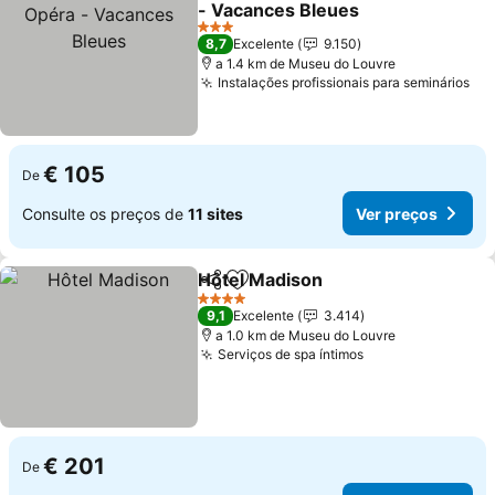
- Vacances Bleues
Ver preços
3 Estrelas
8,7
Excelente
9.150
a 1.4 km de Museu do Louvre
Instalações profissionais para seminários
Ve
€ 105
De
Consulte os preços de
11 sites
Ver preços
Hôtel Madison
Partilhar
Adicionar aos favoritos
Ver preços
4 Estrelas
9,1
Excelente
3.414
a 1.0 km de Museu do Louvre
Serviços de spa íntimos
Ver preços
€ 201
De