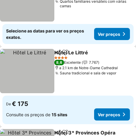
Quartos familiares versáteis com várias
camas
Selecione as datas para ver os preços
Ver preços
exatos.
Hôtel Le Littré
Partilhar
Adicionar aos favoritos
Ver preços
4 Estrelas
8,6
Excelente
7.767
a 2.1 km de Notre-Dame Cathedral
Sauna tradicional e sala de vapor
Ver preç
€ 175
De
Consulte os preços de
15 sites
Ver preços
Hôtel 3* Provinces Opéra
Partilhar
Adicionar aos favoritos