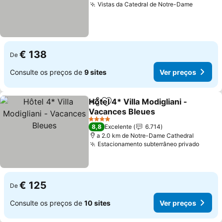
Vistas da Catedral de Notre-Dame
Ver pre
€ 138
De
Consulte os preços de
9 sites
Ver preços
Hôtel 4* Villa Modigliani -
Partilhar
Adicionar aos favoritos
Vacances Bleues
Ver preços
4 Estrelas
8,8
Excelente
6.714
a 2.0 km de Notre-Dame Cathedral
Estacionamento subterrâneo privado
Ver p
€ 125
De
Consulte os preços de
10 sites
Ver preços