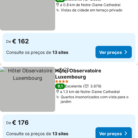
a 0.8 km de Notre-Dame Cathedral
Vistas da cidade em terraço privado
Ver pr
€ 162
De
Consulte os preços de
13 sites
Ver preços
Hôtel Observatoire
Partilhar
Adicionar aos favoritos
Luxembourg
Ver preços
4 Estrelas
9,1
Excelente
3.679
a 1.3 km de Notre-Dame Cathedral
Quartos insonorizados com vista para o
jardim
€ 176
De
Consulte os preços de
13 sites
Ver preços