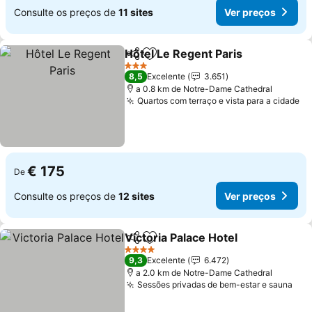
Consulte os preços de
11 sites
Ver preços
Hôtel Le Regent Paris
Partilhar
Adicionar aos favoritos
Ver 
3 Estrelas
8,5
Excelente
3.651
a 0.8 km de Notre-Dame Cathedral
Quartos com terraço e vista para a cidade
Ve
€ 175
De
Consulte os preços de
12 sites
Ver preços
Victoria Palace Hotel
Partilhar
Adicionar aos favoritos
Ver p
4 Estrelas
9,3
Excelente
6.472
a 2.0 km de Notre-Dame Cathedral
Sessões privadas de bem-estar e sauna
Ver