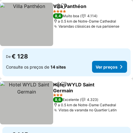
Villa Panthéon
Partilhar
Adicionar aos favoritos
Ver preços
4 Estrelas
8,4
Muito boa
4.114
a 0.5 km de Notre-Dame Cathedral
Varandas clássicas de rua parisiense
Ver p
€ 128
De
Consulte os preços de
14 sites
Ver preços
Hotel WYLD Saint
Partilhar
Adicionar aos favoritos
Germain
Ver preços
3 Estrelas
8,6
Excelente
4.323
a 0.5 km de Notre-Dame Cathedral
Vistas da varanda no Quartier Latin
Ver pr