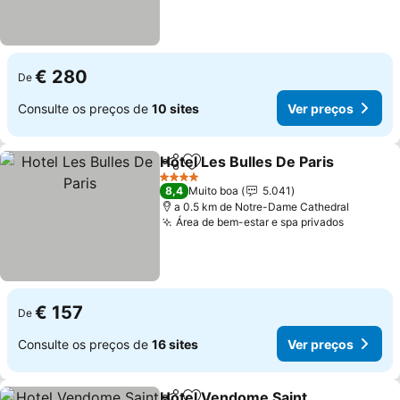
€ 280
De
Consulte os preços de
10 sites
Ver preços
Hotel Les Bulles De Paris
Partilhar
Adicionar aos favoritos
V
4 Estrelas
8,4
Muito boa
5.041
a 0.5 km de Notre-Dame Cathedral
Área de bem-estar e spa privados
Ver pre
€ 157
De
Consulte os preços de
16 sites
Ver preços
Hotel Vendome Saint