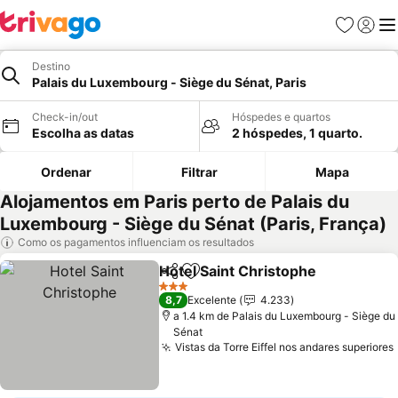
Favoritos
Iniciar
Me
Destino
Palais du Luxembourg - Siège du Sénat, Paris
Check-in/out
Hóspedes e quartos
Escolha as datas
2 hóspedes, 1 quarto.
Ordenar
Filtrar
Mapa
Alojamentos em Paris perto de Palais du
Luxembourg - Siège du Sénat (Paris, França)
Como os pagamentos influenciam os resultados
Hotel Saint Christophe
Partilhar
Adicionar aos favoritos
Ver
3 Estrelas
8,7
Excelente
4.233
a 1.4 km de Palais du Luxembourg - Siège du
Sénat
Vistas da Torre Eiffel nos andares superiores