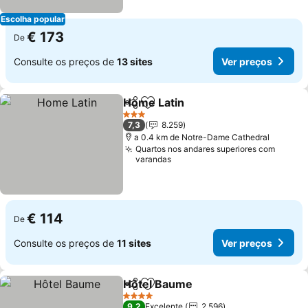
Escolha popular
€ 173
De
Consulte os preços de
13 sites
Ver preços
Home Latin
Partilhar
Adicionar aos favoritos
Ver preços
3 Estrelas
7,3
8.259
a 0.4 km de Notre-Dame Cathedral
Quartos nos andares superiores com
varandas
€ 114
De
Consulte os preços de
11 sites
Ver preços
Hôtel Baume
Partilhar
Adicionar aos favoritos
Ver preços
4 Estrelas
9,2
Excelente
2.596