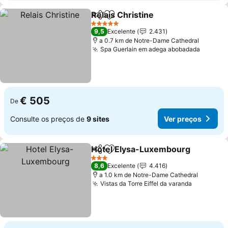
Relais Christine
Partilhar
Adicionar aos favoritos
Ver preços
5 Estrelas
9,5
Excelente
2.431
a 0.7 km de Notre-Dame Cathedral
Spa Guerlain em adega abobadada
Ver pr
€ 505
De
Consulte os preços de
9 sites
Ver preços
Hotel Elysa-Luxembourg
Partilhar
Adicionar aos favoritos
V
3 Estrelas
8,6
Excelente
4.416
a 1.0 km de Notre-Dame Cathedral
Vistas da Torre Eiffel da varanda
Ver preç