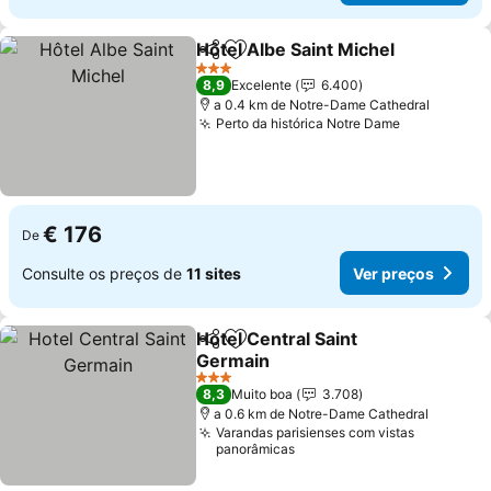
Hôtel Albe Saint Michel
Partilhar
Adicionar aos favoritos
Ver
3 Estrelas
8,9
Excelente
6.400
a 0.4 km de Notre-Dame Cathedral
Perto da histórica Notre Dame
Ver preços
€ 176
De
Consulte os preços de
11 sites
Ver preços
Hotel Central Saint
Partilhar
Adicionar aos favoritos
Germain
Ver preços
3 Estrelas
8,3
Muito boa
3.708
a 0.6 km de Notre-Dame Cathedral
Varandas parisienses com vistas
panorâmicas