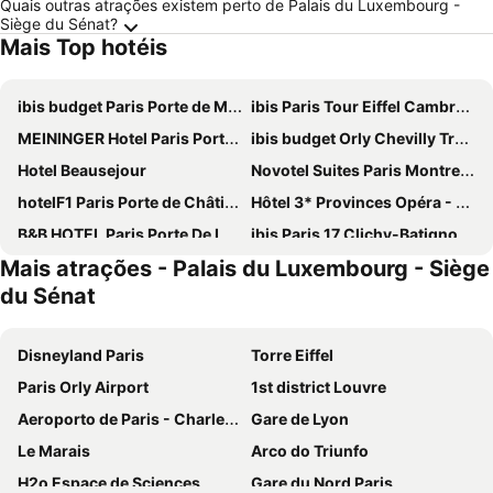
Quais outras atrações existem perto de Palais du Luxembourg -
Siège du Sénat?
Mais Top hotéis
ibis budget Paris Porte de Montmartre
ibis Paris Tour Eiffel Cambronne 15ème
MEININGER Hotel Paris Porte De Vincennes
ibis budget Orly Chevilly Tram 7
Hotel Beausejour
Novotel Suites Paris Montreuil Vincennes
hotelF1 Paris Porte de Châtillon
Hôtel 3* Provinces Opéra - Vacances Bleues
B&B HOTEL Paris Porte De La Villette
ibis Paris 17 Clichy-Batignolles
Mais atrações - Palais du Luxembourg - Siège
ibis Budget Paris La Villette 19ème
Hôtel De Paris Opera
du Sénat
Hotel Eiffel Seine
Ibis Villepinte
Novotel Paris Centre Tour Eiffel
Grand Hotel de Paris
Disneyland Paris
Torre Eiffel
Novotel Paris 17
Hôtel Rachel
Paris Orly Airport
1st district Louvre
Mercure Paris 19 Philharmonie La Villette
Exe Panorama
Aeroporto de Paris - Charles de Gaulle
Gare de Lyon
Comfort Hotel Paris Porte d'Ivry
Au Royal Mad
Le Marais
Arco do Triunfo
Novotel Paris Centre Gare Montparnasse
ibis Styles Paris Meteor Avenue d'Italie
H2o Espace de Sciences
Gare du Nord Paris
Novotel Paris 14 Porte d'Orléans
Paris Rooms & Dreams Hotel