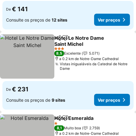
€ 141
De
Consulte os preços de
12 sites
Ver preços
Hotel Le Notre Dame
Partilhar
Adicionar aos favoritos
Saint Michel
Ver preços
3 Estrelas
8,5
Excelente
5.071
a 0.2 km de Notre-Dame Cathedral
Vistas inigualáveis da Catedral de Notre
Dame
€ 231
De
Consulte os preços de
9 sites
Ver preços
Hotel Esmeralda
Partilhar
Adicionar aos favoritos
Ver preço
1 Estrelas
8,1
Muito boa
2.759
a 0.2 km de Notre-Dame Cathedral