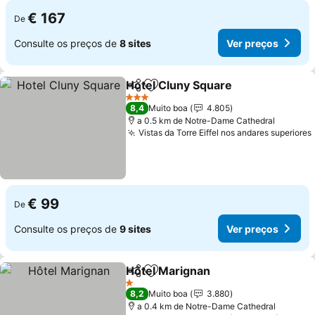
€ 167
De
Consulte os preços de
8 sites
Ver preços
Hotel Cluny Square
Partilhar
Adicionar aos favoritos
Ver pr
3 Estrelas
8,4
Muito boa
4.805
a 0.5 km de Notre-Dame Cathedral
Vistas da Torre Eiffel nos andares superiores
€ 99
De
Consulte os preços de
9 sites
Ver preços
Hôtel Marignan
Partilhar
Adicionar aos favoritos
Ver preços
1 Estrelas
8,2
Muito boa
3.880
a 0.4 km de Notre-Dame Cathedral