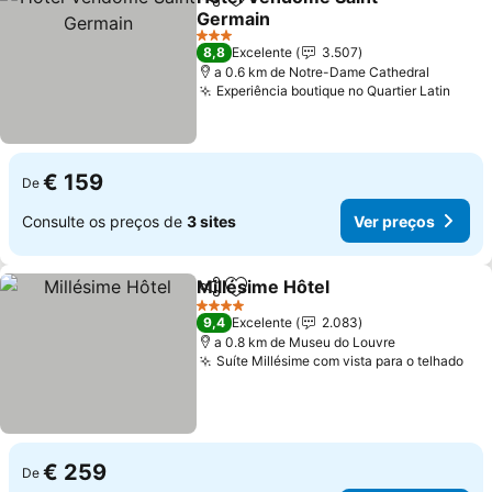
Partilhar
Adicionar aos favoritos
Germain
Ver preços
3 Estrelas
8,8
Excelente
3.507
a 0.6 km de Notre-Dame Cathedral
Experiência boutique no Quartier Latin
Ver 
€ 159
De
Consulte os preços de
3 sites
Ver preços
Millésime Hôtel
Partilhar
Adicionar aos favoritos
Ver preços
4 Estrelas
9,4
Excelente
2.083
a 0.8 km de Museu do Louvre
Suíte Millésime com vista para o telhado
Ver
€ 259
De