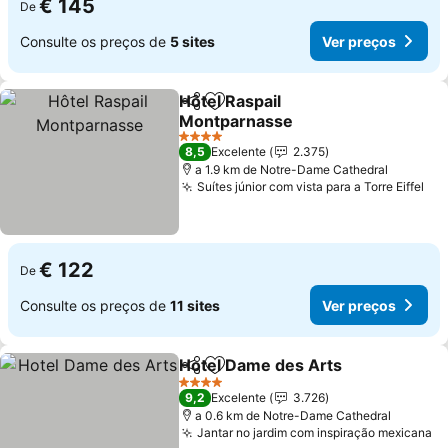
€ 145
De
Consulte os preços de
5 sites
Ver preços
Hôtel Raspail
Partilhar
Adicionar aos favoritos
Montparnasse
Ver preços
4 Estrelas
8,5
Excelente
2.375
a 1.9 km de Notre-Dame Cathedral
Suítes júnior com vista para a Torre Eiffel
Ver
€ 122
De
Consulte os preços de
11 sites
Ver preços
Hotel Dame des Arts
Partilhar
Adicionar aos favoritos
Ver p
4 Estrelas
9,2
Excelente
3.726
a 0.6 km de Notre-Dame Cathedral
Jantar no jardim com inspiração mexicana
Ve