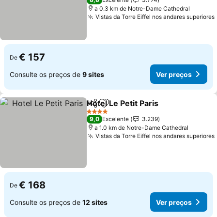
a 0.3 km de Notre-Dame Cathedral
Vistas da Torre Eiffel nos andares superiores
€ 157
De
Consulte os preços de
9 sites
Ver preços
Hotel Le Petit Paris
Partilhar
Adicionar aos favoritos
Ver pre
4 Estrelas
9,0
Excelente
3.239
a 1.0 km de Notre-Dame Cathedral
Vistas da Torre Eiffel nos andares superiores
€ 168
De
Consulte os preços de
12 sites
Ver preços