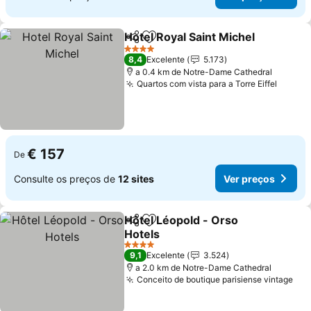
Hotel Royal Saint Michel
Partilhar
Adicionar aos favoritos
Ve
4 Estrelas
8,4
Excelente
5.173
a 0.4 km de Notre-Dame Cathedral
Quartos com vista para a Torre Eiffel
Ver pr
€ 157
De
Consulte os preços de
12 sites
Ver preços
Hôtel Léopold - Orso
Partilhar
Adicionar aos favoritos
Hotels
Ver preços
4 Estrelas
9,1
Excelente
3.524
a 2.0 km de Notre-Dame Cathedral
Conceito de boutique parisiense vintage
Ver