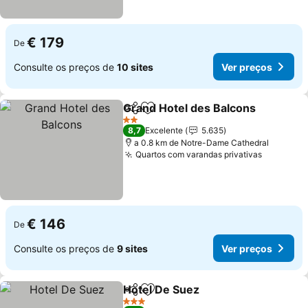
€ 179
De
Consulte os preços de
10 sites
Ver preços
Grand Hotel des Balcons
Partilhar
Adicionar aos favoritos
V
2 Estrelas
8,7
Excelente
5.635
a 0.8 km de Notre-Dame Cathedral
Quartos com varandas privativas
Ver preç
€ 146
De
Consulte os preços de
9 sites
Ver preços
Hotel De Suez
Partilhar
Adicionar aos favoritos
Ver preços
3 Estrelas