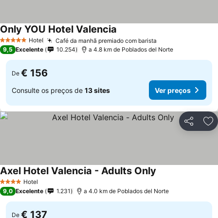
Only YOU Hotel Valencia
Hotel
Café da manhã premiado com barista
5 Estrelas
9,5
Excelente
10.254
a 4.8 km de Poblados del Norte
€ 156
De
Consulte os preços de
13 sites
Ver preços
Partilhar
Ad
Axel Hotel Valencia - Adults Only
Hotel
4 Estrelas
9,0
Excelente
1.231
a 4.0 km de Poblados del Norte
€ 137
De