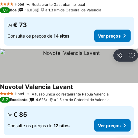
Hotel
Restaurante Gastrobar no local
4 Estrelas
7,9
Boa
16.036
a 1.3 km de Catedral de Valencia
€ 73
De
Consulte os preços de
14 sites
Ver preços
Partilhar
Ad
Novotel Valencia Lavant
Hotel
A fusão única do restaurante Papúa Valencia
4 Estrelas
8,7
Excelente
4.626
a 1.5 km de Catedral de Valencia
€ 85
De
Consulte os preços de
12 sites
Ver preços