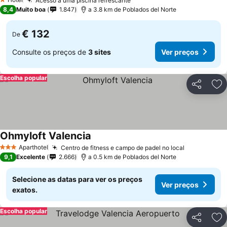
Acesso a uma piscina refrescante
1 Estrelas
8,4
Muito boa
1.847
a 3.8 km de Poblados del Norte
€ 132
De
Consulte os preços de
3 sites
Ver preços
Escolha popular
Partilhar
Ad
Ohmyloft Valencia
Aparthotel
Centro de fitness e campo de padel no local
3 Estrelas
9,1
Excelente
2.666
a 0.5 km de Poblados del Norte
Selecione as datas para ver os preços
Ver preços
exatos.
Escolha popular
Partilhar
Ad