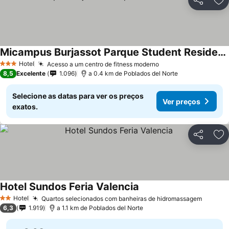
Partilhar
Ad
Micampus Burjassot Parque Student Residence
Hotel
Acesso a um centro de fitness moderno
3 Estrelas
8,5
Excelente
1.096
a 0.4 km de Poblados del Norte
Selecione as datas para ver os preços
Ver preços
exatos.
Partilhar
Ad
Hotel Sundos Feria Valencia
Hotel
Quartos selecionados com banheiras de hidromassagem
2 Estrelas
6,3
1.919
a 1.1 km de Poblados del Norte