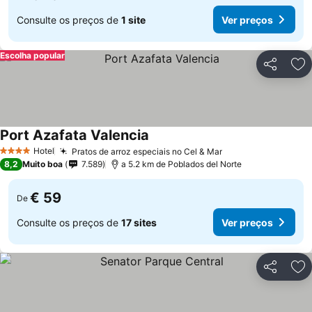
Consulte os preços de
1 site
Ver preços
Escolha popular
Partilhar
Ad
Port Azafata Valencia
Hotel
Pratos de arroz especiais no Cel & Mar
4 Estrelas
8,2
Muito boa
7.589
a 5.2 km de Poblados del Norte
€ 59
De
Consulte os preços de
17 sites
Ver preços
Partilhar
Ad