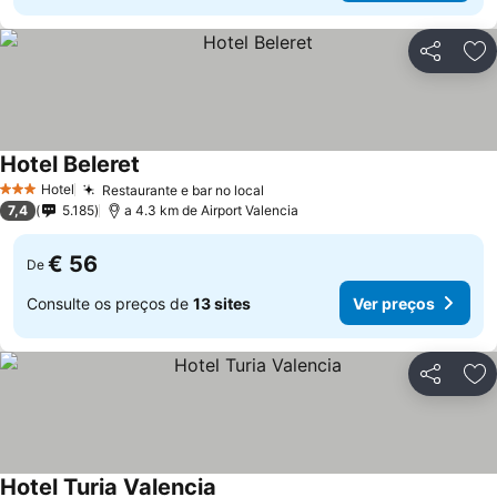
Partilhar
Ad
Hotel Beleret
Hotel
Restaurante e bar no local
3 Estrelas
7,4
5.185
a 4.3 km de Airport Valencia
€ 56
De
Consulte os preços de
13 sites
Ver preços
Partilhar
Ad
Hotel Turia Valencia