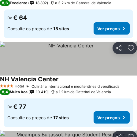
8,6
Excelente
18.892
a 3.2 km de Catedral de Valencia
€ 64
De
Consulte os preços de
15 sites
Ver preços
Partilhar
Ad
NH Valencia Center
Hotel
Culinária internacional e mediterrânea diversificada
4 Estrelas
8,4
Muito boa
10.419
a 1.2 km de Catedral de Valencia
€ 77
De
Consulte os preços de
17 sites
Ver preços