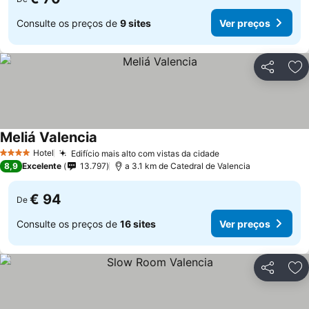
Consulte os preços de
9 sites
Ver preços
Partilhar
Ad
Meliá Valencia
Hotel
Edifício mais alto com vistas da cidade
4 Estrelas
8,9
Excelente
13.797
a 3.1 km de Catedral de Valencia
€ 94
De
Consulte os preços de
16 sites
Ver preços
Partilhar
Ad