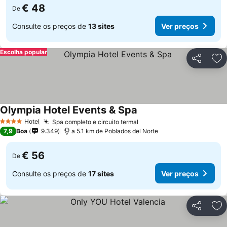
€ 48
De
Consulte os preços de
13 sites
Ver preços
Escolha popular
Partilhar
Ad
Olympia Hotel Events & Spa
Hotel
Spa completo e circuito termal
4 Estrelas
7,9
Boa
9.349
a 5.1 km de Poblados del Norte
€ 56
De
Consulte os preços de
17 sites
Ver preços
Partilhar
Ad