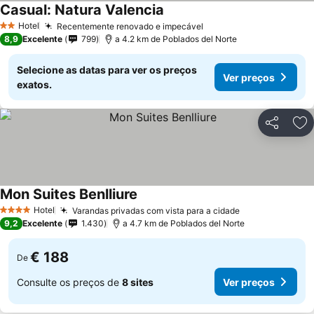
Casual: Natura Valencia
Hotel
Recentemente renovado e impecável
2 Estrelas
8,9
Excelente
799
a 4.2 km de Poblados del Norte
Selecione as datas para ver os preços
Ver preços
exatos.
Partilhar
Ad
Mon Suites Benlliure
Hotel
Varandas privadas com vista para a cidade
4 Estrelas
9,2
Excelente
1.430
a 4.7 km de Poblados del Norte
€ 188
De
Consulte os preços de
8 sites
Ver preços