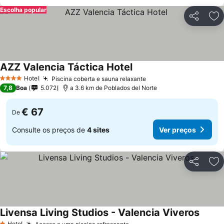
Escolha popular
Partilhar
Ad
AZZ Valencia Táctica Hotel
Hotel
Piscina coberta e sauna relaxante
4 Estrelas
7,8
Boa
5.072
a 3.6 km de Poblados del Norte
€ 67
De
Consulte os preços de
4 sites
Ver preços
Partilhar
Ad
Livensa Living Studios - Valencia Viveros
Hotel