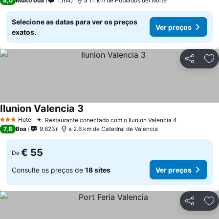
8,0
Muito boa
1.164
a 1.1 km de Poblados del Norte
Selecione as datas para ver os preços
Ver preços
exatos.
Partilhar
Ad
Ilunion Valencia 3
Hotel
Restaurante conectado com o Ilunion Valencia 4
3 Estrelas
7,8
Boa
9.623
a 2.6 km de Catedral de Valencia
€ 55
De
Consulte os preços de
18 sites
Ver preços
Partilhar
Ad