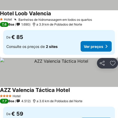
Hotel Loob Valencia
Hotel
Banheiras de hidromassagem em todos os quartos
1 Estrelas
7,6
Boa
1.690
a 3.9 km de Poblados del Norte
€ 85
De
Consulte os preços de
2 sites
Ver preços
Partilhar
Ad
AZZ Valencia Táctica Hotel
Hotel
4 Estrelas
7,7
Boa
4.512
a 3.6 km de Poblados del Norte
€ 59
De