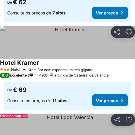
€ 62
De
Consulte os preços de
7 sites
Ver preços
Partilhar
Ad
Hotel Kramer
Hotel
Kram Bar com esportes em tela gigante
3 Estrelas
9,0
Excelente
11.493
a 1.7 km de Catedral de Valencia
€ 69
De
Consulte os preços de
11 sites
Ver preços
Escolha popular
Partilhar
Ad