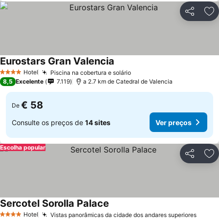
Partilhar
Ad
Eurostars Gran Valencia
Hotel
Piscina na cobertura e solário
4 Estrelas
8,5
Excelente
7.119
a 2.7 km de Catedral de Valencia
€ 58
De
Consulte os preços de
14 sites
Ver preços
Escolha popular
Partilhar
Ad
Sercotel Sorolla Palace
Hotel
Vistas panorâmicas da cidade dos andares superiores
4 Estrelas