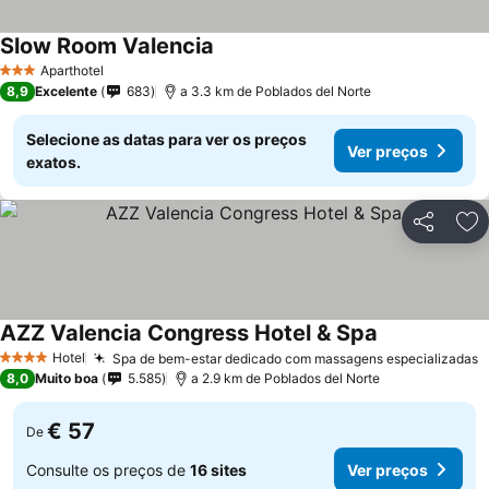
Slow Room Valencia
Aparthotel
3 Estrelas
8,9
Excelente
683
a 3.3 km de Poblados del Norte
Selecione as datas para ver os preços
Ver preços
exatos.
Partilhar
Ad
AZZ Valencia Congress Hotel & Spa
Hotel
Spa de bem-estar dedicado com massagens especializadas
4 Estrelas
8,0
Muito boa
5.585
a 2.9 km de Poblados del Norte
€ 57
De
Consulte os preços de
16 sites
Ver preços