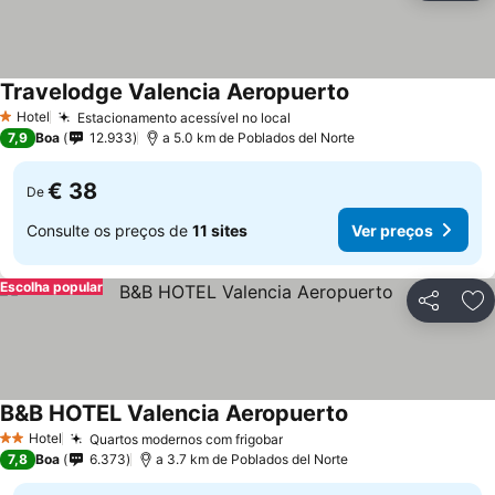
Travelodge Valencia Aeropuerto
Hotel
Estacionamento acessível no local
1 Estrelas
7,9
Boa
12.933
a 5.0 km de Poblados del Norte
€ 38
De
Consulte os preços de
11 sites
Ver preços
Escolha popular
Partilhar
Ad
B&B HOTEL Valencia Aeropuerto
Hotel
Quartos modernos com frigobar
2 Estrelas
7,8
Boa
6.373
a 3.7 km de Poblados del Norte