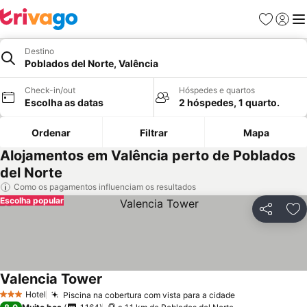
Favoritos
Iniciar
Me
Destino
Poblados del Norte, Valência
Check-in/out
Hóspedes e quartos
Escolha as datas
2 hóspedes, 1 quarto.
Ordenar
Filtrar
Mapa
Alojamentos em Valência perto de Poblados
del Norte
Como os pagamentos influenciam os resultados
Escolha popular
Partilhar
Ad
Valencia Tower
Hotel
Piscina na cobertura com vista para a cidade
3 Estrelas