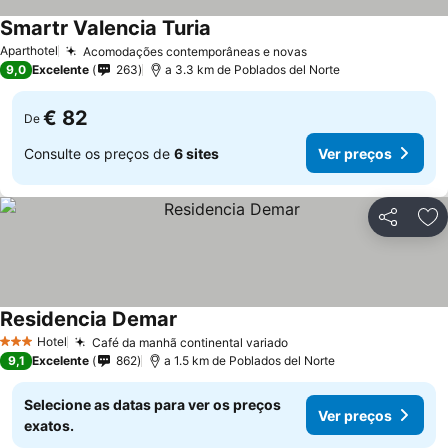
Smartr Valencia Turia
Aparthotel
Acomodações contemporâneas e novas
9,0
Excelente
263
a 3.3 km de Poblados del Norte
€ 82
De
Consulte os preços de
6 sites
Ver preços
Partilhar
Ad
Residencia Demar
Hotel
Café da manhã continental variado
3 Estrelas
9,1
Excelente
862
a 1.5 km de Poblados del Norte
Selecione as datas para ver os preços
Ver preços
exatos.