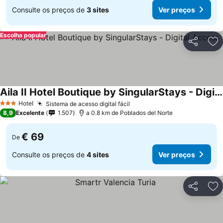
Consulte os preços de
3 sites
Ver preços
Escolha popular
Partilhar
Ad
Aila II Hotel Boutique by SingularStays - Digital Access
Hotel
Sistema de acesso digital fácil
3 Estrelas
8,9
Excelente
1.507
a 0.8 km de Poblados del Norte
€ 69
De
Consulte os preços de
4 sites
Ver preços
Partilhar
Ad