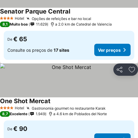
Senator Parque Central
Hotel
Opções de refeições e bar no local
4 Estrelas
8,1
Muito boa
11.629
a 2.0 km de Catedral de Valencia
€ 65
De
Consulte os preços de
17 sites
Ver preços
Partilhar
Ad
One Shot Mercat
Hotel
Gastronomia gourmet no restaurante Karak
4 Estrelas
8,7
Excelente
1.949
a 4.6 km de Poblados del Norte
€ 90
De