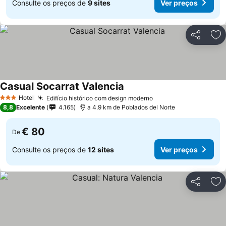
Consulte os preços de
9 sites
Ver preços
Partilhar
Ad
Casual Socarrat Valencia
Hotel
Edifício histórico com design moderno
3 Estrelas
8,8
Excelente
4.165
a 4.9 km de Poblados del Norte
€ 80
De
Consulte os preços de
12 sites
Ver preços
Partilhar
Ad