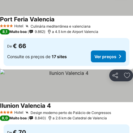
Port Feria Valencia
Hotel
Culinária mediterrânea e valenciana
4 Estrelas
8,1
Muito boa
9.862
a 4.5 km de Airport Valencia
€ 66
De
Consulte os preços de
17 sites
Ver preços
Partilhar
Ad
Ilunion Valencia 4
Hotel
Design moderno perto do Palácio de Congressos
4 Estrelas
8,0
Muito boa
8.840
a 2.6 km de Catedral de Valencia
€ 70
De