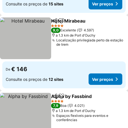
Consulte os preços de
15 sites
Ver preços
Hotel Mirabeau
Partilhar
Adicionar aos favoritos
Ver preços
4 Estrelas
9,0
Excelente
4.597
a 1.3 km de Port d'Ouchy
Localização privilegiada perto da estação
de trem
€ 146
De
Consulte os preços de
12 sites
Ver preços
Alpha by Fassbind
Partilhar
Adicionar aos favoritos
Ver pre
4 Estrelas
7,9
Boa
4.021
a 1.3 km de Port d'Ouchy
Espaços flexíveis para eventos e
conferências