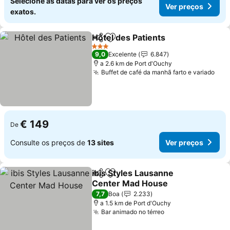
Selecione as datas para ver os preços
Ver preços
exatos.
Hôtel des Patients
Partilhar
Adicionar aos favoritos
Ver pre
3 Estrelas
9,0
Excelente
6.847
a 2.6 km de Port d'Ouchy
Buffet de café da manhã farto e variado
Ver
€ 149
De
Consulte os preços de
13 sites
Ver preços
ibis Styles Lausanne
Partilhar
Adicionar aos favoritos
Center Mad House
Ver preços
7,7
Boa
2.233
a 1.5 km de Port d'Ouchy
Bar animado no térreo
Ver preços