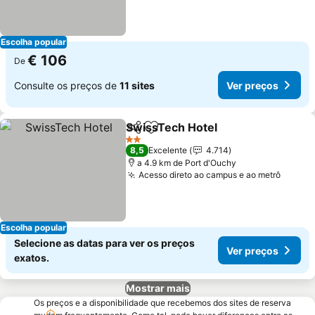
Escolha popular
€ 106
De
Consulte os preços de
11 sites
Ver preços
SwissTech Hotel
Partilhar
Adicionar aos favoritos
Ver preço
2 Estrelas
8,5
Excelente
4.714
a 4.9 km de Port d'Ouchy
Acesso direto ao campus e ao metrô
Ver pr
Escolha popular
Selecione as datas para ver os preços
Ver preços
exatos.
Mostrar mais
Os preços e a disponibilidade que recebemos dos sites de reserva