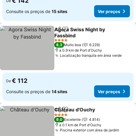
€ 142
De
Consulte os preços de
15 sites
Ver preços
Agora Swiss Night by
Partilhar
Adicionar aos favoritos
Fassbind
Ver preços
4 Estrelas
8,3
Muito boa
6.229
a 0.9 km de Port d'Ouchy
Localização tranquila em área verde
Ver p
€ 112
De
Consulte os preços de
14 sites
Ver preços
Château d'Ouchy
Partilhar
Adicionar aos favoritos
Ver preç
4 Estrelas
9,0
Excelente
4.814
a 0.1 km de Port d'Ouchy
Piscina exterior com área de jardim
Ver pr