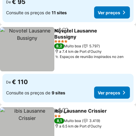
€ 95
De
Consulte os preços de
11 sites
Ver preços
Novotel Lausanne
Partilhar
Adicionar aos favoritos
Bussigny
Ver preços
4 Estrelas
8,2
Muito boa
5.797
a 7.4 km de Port d'Ouchy
Espaços de reunião inspirados no zen
Ver p
€ 110
De
Consulte os preços de
9 sites
Ver preços
ibis Lausanne Crissier
Partilhar
Adicionar aos favoritos
Ver 
2 Estrelas
8,1
Muito boa
3.419
a 6.5 km de Port d'Ouchy