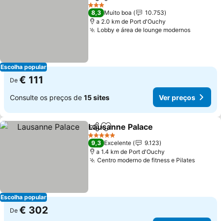
Partilhar
Adicionar aos favoritos
Ver 
3 Estrelas
8,3
Muito boa
10.753
a 2.0 km de Port d'Ouchy
Lobby e área de lounge modernos
Ver pre
Escolha popular
€ 111
De
Consulte os preços de
15 sites
Ver preços
Lausanne Palace
Partilhar
Adicionar aos favoritos
Ver preço
5 Estrelas
9,3
Excelente
9.123
a 1.4 km de Port d'Ouchy
Centro moderno de fitness e Pilates
Ver pr
Escolha popular
€ 302
De