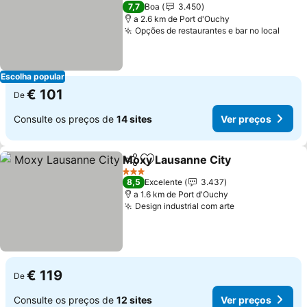
Ver preços
7,7
Boa
3.450
a 2.6 km de Port d'Ouchy
Opções de restaurantes e bar no local
Ver 
Escolha popular
€ 101
De
Consulte os preços de
14 sites
Ver preços
Moxy Lausanne City
Partilhar
Adicionar aos favoritos
Ver p
3 Estrelas
8,5
Excelente
3.437
a 1.6 km de Port d'Ouchy
Design industrial com arte
Ver preços
€ 119
De
Consulte os preços de
12 sites
Ver preços