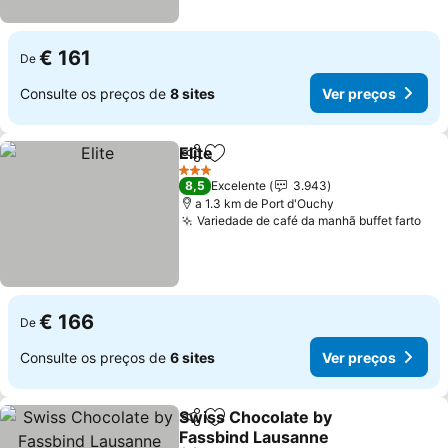
€ 161
De
Consulte os preços de
8 sites
Ver preços
Elite
Partilhar
Adicionar aos favoritos
Ver preços
3 Estrelas
8,5
Excelente
3.943
a 1.3 km de Port d'Ouchy
Variedade de café da manhã buffet farto
Ver
€ 166
De
Consulte os preços de
6 sites
Ver preços
Swiss Chocolate by
Partilhar
Adicionar aos favoritos
Fassbind Lausanne