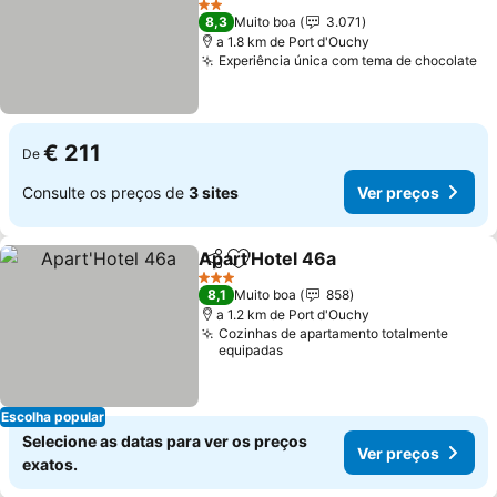
Ver preços
2 Estrelas
8,3
Muito boa
3.071
a 1.8 km de Port d'Ouchy
Experiência única com tema de chocolate
Ve
€ 211
De
Consulte os preços de
3 sites
Ver preços
Apart'Hotel 46a
Partilhar
Adicionar aos favoritos
Ver preço
3 Estrelas
8,1
Muito boa
858
a 1.2 km de Port d'Ouchy
Cozinhas de apartamento totalmente
equipadas
Escolha popular
Selecione as datas para ver os preços
Ver preços
exatos.