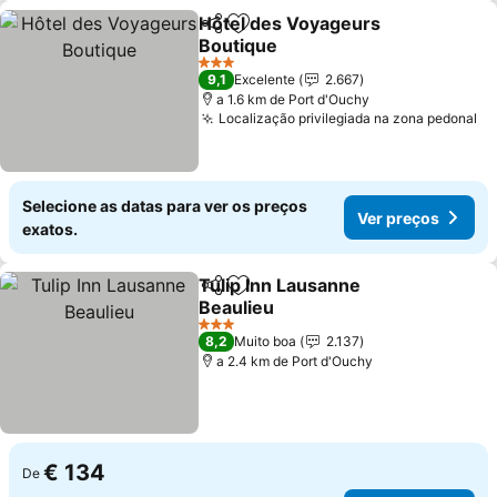
Hôtel des Voyageurs
Partilhar
Adicionar aos favoritos
Boutique
Ver preços
3 Estrelas
9,1
Excelente
2.667
a 1.6 km de Port d'Ouchy
Localização privilegiada na zona pedonal
Ve
Selecione as datas para ver os preços
Ver preços
exatos.
Tulip Inn Lausanne
Partilhar
Adicionar aos favoritos
Beaulieu
Ver preços
3 Estrelas
8,2
Muito boa
2.137
a 2.4 km de Port d'Ouchy
€ 134
De