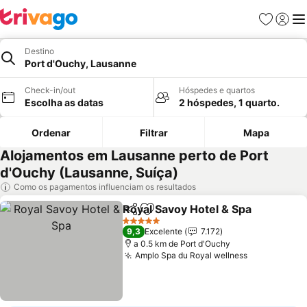
Favoritos
Iniciar
Me
Destino
Port d'Ouchy, Lausanne
Check-in/out
Hóspedes e quartos
Escolha as datas
2 hóspedes, 1 quarto.
Ordenar
Filtrar
Mapa
Alojamentos em Lausanne perto de Port
d'Ouchy (Lausanne, Suíça)
Como os pagamentos influenciam os resultados
Royal Savoy Hotel & Spa
Partilhar
Adicionar aos favoritos
Ve
5 Estrelas
9,3
Excelente
7.172
a 0.5 km de Port d'Ouchy
Amplo Spa du Royal wellness
Ver preços