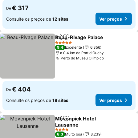
€ 317
De
Consulte os preços de
12 sites
Ver preços
Beau-Rivage Palace
Partilhar
Adicionar aos favoritos
Ver pr
5 Estrelas
9,4
Excelente
6.356
a 0.4 km de Port d'Ouchy
Perto do Museu Olímpico
Ver preços
€ 404
De
Consulte os preços de
18 sites
Ver preços
Mövenpick Hotel
Partilhar
Adicionar aos favoritos
Lausanne
Ver preços
4 Estrelas
8,3
Muito boa
8.239