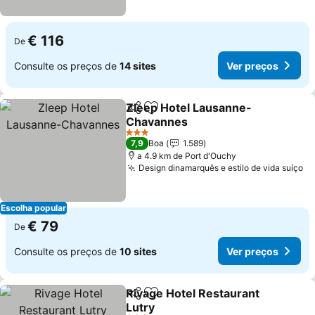
€ 116
De
Consulte os preços de
14 sites
Ver preços
Zleep Hotel Lausanne-
Partilhar
Adicionar aos favoritos
Chavannes
Ver preços
3 Estrelas
7,9
Boa
1.589
a 4.9 km de Port d'Ouchy
Design dinamarquês e estilo de vida suíço
Ve
Escolha popular
€ 79
De
Consulte os preços de
10 sites
Ver preços
Rivage Hotel Restaurant
Partilhar
Adicionar aos favoritos
Lutry