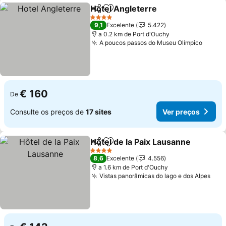
Hotel Angleterre
Partilhar
Adicionar aos favoritos
Ver preço
4 Estrelas
9,1
Excelente
5.422
a 0.2 km de Port d'Ouchy
A poucos passos do Museu Olímpico
Ver p
€ 160
De
Consulte os preços de
17 sites
Ver preços
Hôtel de la Paix Lausanne
Partilhar
Adicionar aos favoritos
4 Estrelas
8,6
Excelente
4.556
a 1.6 km de Port d'Ouchy
Vistas panorâmicas do lago e dos Alpes
Ver