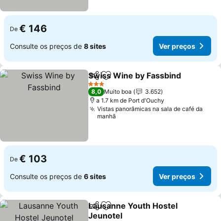
€ 146
De
Consulte os preços de
8 sites
Ver preços
Swiss Wine by Fassbind
Partilhar
Adicionar aos favoritos
Ve
3 Estrelas
8,0
Muito boa
3.652
a 1.7 km de Port d'Ouchy
Vistas panorâmicas na sala de café da
manhã
€ 103
De
Consulte os preços de
6 sites
Ver preços
Lausanne Youth Hostel
Partilhar
Adicionar aos favoritos
Jeunotel