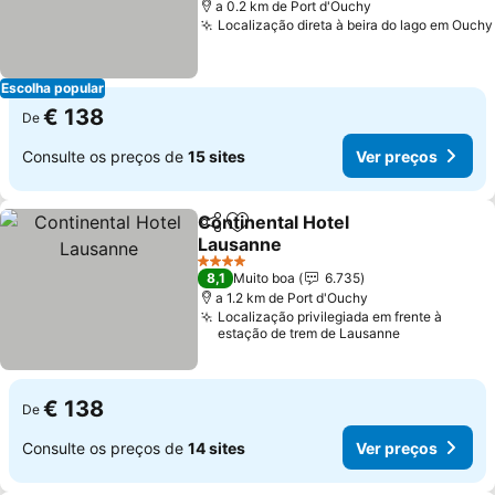
a 0.2 km de Port d'Ouchy
Localização direta à beira do lago em Ouchy
Escolha popular
€ 138
De
Consulte os preços de
15 sites
Ver preços
Continental Hotel
Partilhar
Adicionar aos favoritos
Lausanne
Ver preços
4 Estrelas
8,1
Muito boa
6.735
a 1.2 km de Port d'Ouchy
Localização privilegiada em frente à
estação de trem de Lausanne
€ 138
De
Consulte os preços de
14 sites
Ver preços