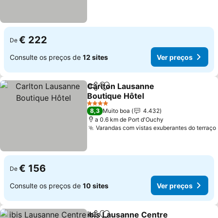
€ 222
De
Consulte os preços de
12 sites
Ver preços
Carlton Lausanne
Partilhar
Adicionar aos favoritos
Boutique Hôtel
Ver preços
4 Estrelas
8,3
Muito boa
4.432
a 0.6 km de Port d'Ouchy
Varandas com vistas exuberantes do terraço
€ 156
De
Consulte os preços de
10 sites
Ver preços
ibis Lausanne Centre