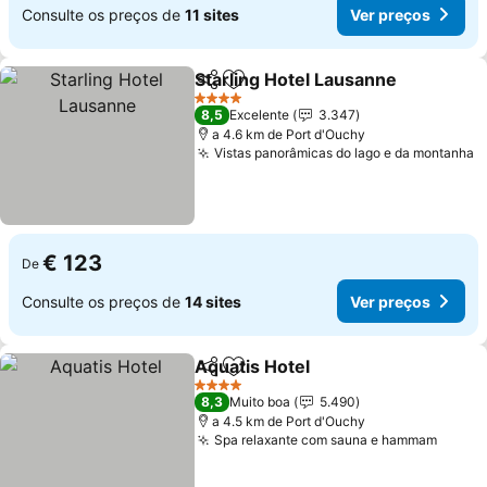
Consulte os preços de
11 sites
Ver preços
Starling Hotel Lausanne
Partilhar
Adicionar aos favoritos
Ve
4 Estrelas
8,5
Excelente
3.347
a 4.6 km de Port d'Ouchy
Vistas panorâmicas do lago e da montanha
V
€ 123
De
Consulte os preços de
14 sites
Ver preços
Aquatis Hotel
Partilhar
Adicionar aos favoritos
Ver preços
4 Estrelas
8,3
Muito boa
5.490
a 4.5 km de Port d'Ouchy
Spa relaxante com sauna e hammam
Ver p