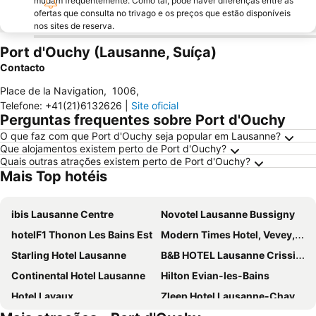
mudam frequentemente. Como tal, pode haver diferenças entre as
ofertas que consulta no trivago e os preços que estão disponíveis
nos sites de reserva.
Port d'Ouchy (Lausanne, Suíça)
Contacto
Place de la Navigation
,
1006
,
Telefone
:
+41(21)6132626
|
Site oficial
Perguntas frequentes sobre Port d'Ouchy
O que faz com que Port d'Ouchy seja popular em Lausanne?
Que alojamentos existem perto de Port d'Ouchy?
Quais outras atrações existem perto de Port d'Ouchy?
Mais Top hotéis
ibis Lausanne Centre
Novotel Lausanne Bussigny
hotelF1 Thonon Les Bains Est
Modern Times Hotel, Vevey, a Tribute Portfolio Hotel
Starling Hotel Lausanne
B&B HOTEL Lausanne Crissier
Continental Hotel Lausanne
Hilton Evian-les-Bains
Hotel Lavaux
Zleep Hotel Lausanne-Chavannes