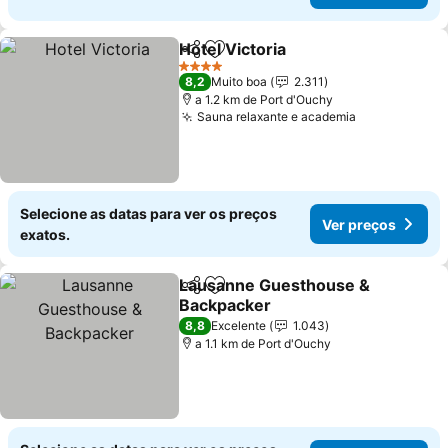
Hotel Victoria
Partilhar
Adicionar aos favoritos
Ver preços
4 Estrelas
8,2
Muito boa
2.311
a 1.2 km de Port d'Ouchy
Sauna relaxante e academia
Ver preços
Selecione as datas para ver os preços
Ver preços
exatos.
Lausanne Guesthouse &
Partilhar
Adicionar aos favoritos
Backpacker
Ver preços
8,8
Excelente
1.043
a 1.1 km de Port d'Ouchy