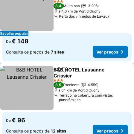
Ver preços
3 Estrelas
8,4
Muito boa
3.296
a 4.6 km de Port d'Ouchy
Perto dos vinhedos de Lavaux
Ver preços
Escolha popular
€ 148
De
Consulte os preços de
7 sites
Ver preços
B&B HOTEL Lausanne
Partilhar
Adicionar aos favoritos
Crissier
Ver preços
3 Estrelas
8,5
Excelente
4.559
a 6.1 km de Port d'Ouchy
Terraço na cobertura com vistas
panorâmicas
€ 96
De
Consulte os preços de
12 sites
Ver preços