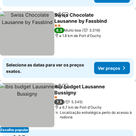
Swiss Chocolate
Partilhar
Adicionar aos favoritos
Lausanne by Fassbind
Ver preços
2 Estrelas
8,3
Muito boa
3.016
a 1.8 km de Port d'Ouchy
Selecione as datas para ver os preços
Ver preços
exatos.
ibis budget Lausanne
Partilhar
Adicionar aos favoritos
Bussigny
Ver preços
1 Estrelas
7,3
5.345
a 6.7 km de Port d'Ouchy
Localização estratégica perto do acesso à
rodovia
Escolha popular