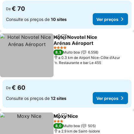
€ 70
De
Consulte os preços de
10 sites
Ver preços
Hotel Novotel Nice
Partilhar
Adicionar aos favoritos
Arénas Aéroport
Ver preços
4 Estrelas
8,3
Muito boa
6.558
a 0.3 km de Airport Nice-Côte d'Azur
Restaurante e bar Le 455
Ver preços
€ 60
De
Consulte os preços de
12 sites
Ver preços
Moxy Nice
Partilhar
Adicionar aos favoritos
Ver preços
3 Estrelas
8,0
Muito boa
505
a 2.9 km de Saint-Isidore