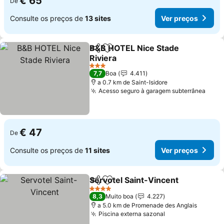
€ 65
De
Consulte os preços de
13 sites
Ver preços
B&B HOTEL Nice Stade
Partilhar
Adicionar aos favoritos
Riviera
Ver preços
3 Estrelas
7,7
Boa
4.411
a 0.7 km de Saint-Isidore
Acesso seguro à garagem subterrânea
Ver 
€ 47
De
Consulte os preços de
11 sites
Ver preços
Servotel Saint-Vincent
Partilhar
Adicionar aos favoritos
Ver
4 Estrelas
8,3
Muito boa
4.227
a 5.0 km de Promenade des Anglais
Piscina externa sazonal
Ver preços