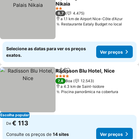
Partilhar
Adicionar aos favoritos
Nikaia
Ver preços
2 Estrelas
6,7
4.475
a 1.1 km de Airport Nice-Côte d'Azur
Restaurante Eataly Budget no local
Ver pr
Selecione as datas para ver os preços
Ver preços
exatos.
Radisson Blu Hotel, Nice
Partilhar
Adicionar aos favoritos
V
4 Estrelas
7,8
Boa
12.543
a 4.3 km de Saint-Isidore
Piscina panorâmica na cobertura
Ver preç
Escolha popular
€ 113
De
Consulte os preços de
14 sites
Ver preços