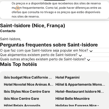
Os preços e a disponibilidade que recebemos dos sites de reserva
mudam frequentemente. Como tal, pode haver diferenças entre as
ofertas que consulta no trivago e os preços que estão disponíveis
nos sites de reserva.
Saint-Isidore (Nice, França)
Contacto
Saint-Isidore
,
Perguntas frequentes sobre Saint-Isidore
O que faz com que Saint-Isidore seja popular em Nice?
Que alojamentos existem perto de Saint-Isidore?
Quais outras atrações existem perto de Saint-Isidore?
Mais Top hotéis
ibis budget Nice Californie Lenval
Hotel Paganini
Hotel Novotel Nice Arénas Aéroport
Hôtel & Appartements Monsigny
Ibis Styles Nice Centre Gare
Hotel-Restaurant Isidore Nice Ouest
ibis Nice Centre Gare
Hôtel Belle Meunière
Hôtel Relais Acropolis
Holiday Inn Express Nice - Grand Arenas By Ihg