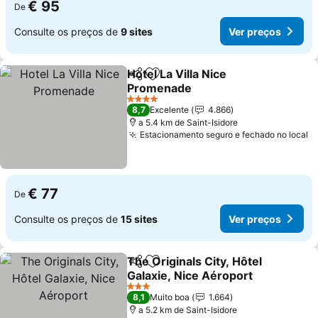
€ 95
De
Consulte os preços de
9 sites
Ver preços
Hotel La Villa Nice
Partilhar
Adicionar aos favoritos
Promenade
Ver preços
4 Estrelas
8,7
Excelente
4.866
a 5.4 km de Saint-Isidore
Estacionamento seguro e fechado no local
V
€ 77
De
Consulte os preços de
15 sites
Ver preços
The Originals City, Hôtel
Partilhar
Adicionar aos favoritos
Galaxie, Nice Aéroport
Ver preços
3 Estrelas
8,1
Muito boa
1.664
a 5.2 km de Saint-Isidore