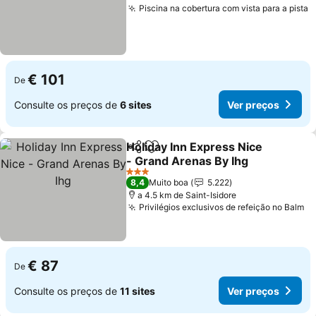
Piscina na cobertura com vista para a pista
V
€ 101
De
Consulte os preços de
6 sites
Ver preços
Holiday Inn Express Nice
Partilhar
Adicionar aos favoritos
- Grand Arenas By Ihg
Ver preços
3 Estrelas
8,4
Muito boa
5.222
a 4.5 km de Saint-Isidore
Privilégios exclusivos de refeição no Balm
Ve
€ 87
De
Consulte os preços de
11 sites
Ver preços