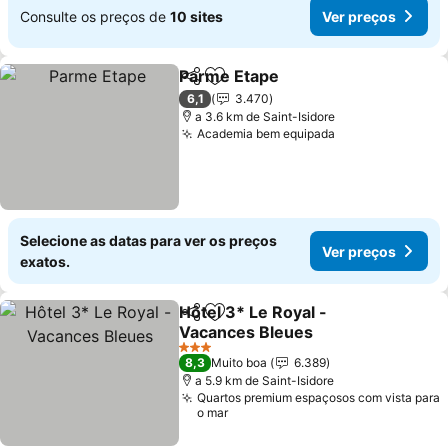
Consulte os preços de
10 sites
Ver preços
Parme Etape
Partilhar
Adicionar aos favoritos
Ver preços
6,1
3.470
a 3.6 km de Saint-Isidore
Academia bem equipada
Ver preços
Selecione as datas para ver os preços
Ver preços
exatos.
Hôtel 3* Le Royal -
Partilhar
Adicionar aos favoritos
Vacances Bleues
Ver preços
3 Estrelas
8,3
Muito boa
6.389
a 5.9 km de Saint-Isidore
Quartos premium espaçosos com vista para
o mar