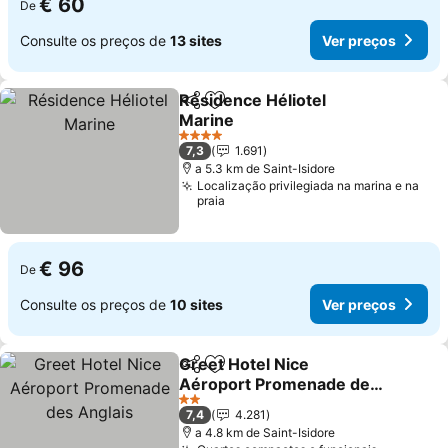
€ 60
De
Consulte os preços de
13 sites
Ver preços
Résidence Héliotel
Partilhar
Adicionar aos favoritos
Marine
Ver preços
4 Estrelas
7,3
1.691
a 5.3 km de Saint-Isidore
Localização privilegiada na marina e na
praia
€ 96
De
Consulte os preços de
10 sites
Ver preços
Greet Hotel Nice
Partilhar
Adicionar aos favoritos
Aéroport Promenade des
Anglais
Ver preços
2 Estrelas
7,4
4.281
a 4.8 km de Saint-Isidore