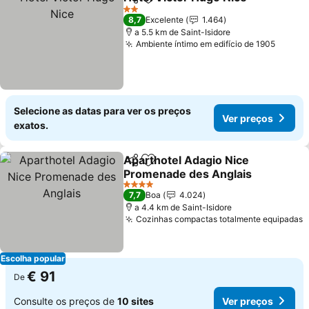
Partilhar
Adicionar aos favoritos
Ver
2 Estrelas
8,7
Excelente
1.464
a 5.5 km de Saint-Isidore
Ambiente íntimo em edifício de 1905
Ver pr
Selecione as datas para ver os preços
Ver preços
exatos.
Aparthotel Adagio Nice
Partilhar
Adicionar aos favoritos
Promenade des Anglais
Ver preços
4 Estrelas
7,7
Boa
4.024
a 4.4 km de Saint-Isidore
Cozinhas compactas totalmente equipadas
V
Escolha popular
€ 91
De
Consulte os preços de
10 sites
Ver preços