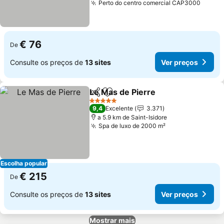
Perto do centro comercial CAP3000
Ver p
€ 76
De
Consulte os preços de
13 sites
Ver preços
Le Mas de Pierre
Partilhar
Adicionar aos favoritos
Ver preço
5 Estrelas
9,4
Excelente
3.371
a 5.9 km de Saint-Isidore
Spa de luxo de 2000 m²
Ver preços
Escolha popular
€ 215
De
Consulte os preços de
13 sites
Ver preços
Mostrar mais