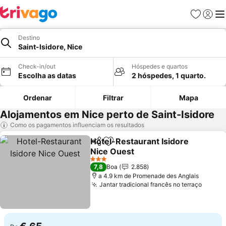
Favoritos
Iniciar
Me
Destino
Saint-Isidore, Nice
Check-in/out
Hóspedes e quartos
Escolha as datas
2 hóspedes, 1 quarto.
Ordenar
Filtrar
Mapa
Alojamentos em Nice perto de Saint-Isidore
Como os pagamentos influenciam os resultados
Hotel-Restaurant Isidore
Partilhar
Adicionar aos favoritos
Nice Ouest
Ver preços
3 Estrelas
7,8
Boa
2.858
a 4.9 km de Promenade des Anglais
Jantar tradicional francês no terraço
Ver p