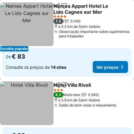
Nemea Appart Hotel Le
Partilhar
Adicionar aos favoritos
Lido Cagnes sur Mer
Ver preços
4 Estrelas
7,3
5.146
a 5.3 km de Saint-Isidore
Observação importante sobre suprimentos
para hóspedes
Escolha popular
€ 83
De
Consulte os preços de
14 sites
Ver preços
Hotel Villa Rivoli
Partilhar
Adicionar aos favoritos
Ver preço
3 Estrelas
8,2
Muito boa
5.383
a 5.6 km de Saint-Isidore
Salão de bem-estar e relaxamento
Ver pre