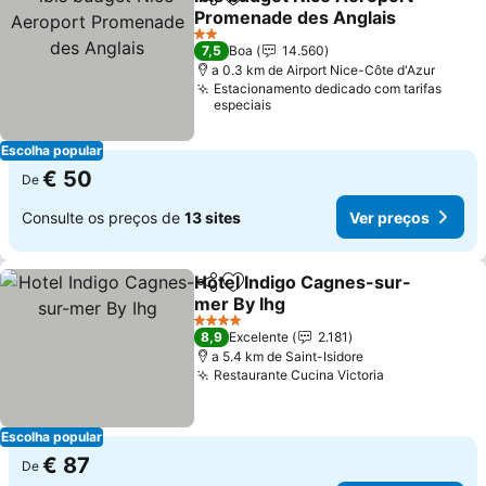
Partilhar
Adicionar aos favoritos
Promenade des Anglais
Ver preços
2 Estrelas
7,5
Boa
14.560
a 0.3 km de Airport Nice-Côte d'Azur
Estacionamento dedicado com tarifas
especiais
Escolha popular
€ 50
De
Consulte os preços de
13 sites
Ver preços
Hotel Indigo Cagnes-sur-
Partilhar
Adicionar aos favoritos
mer By Ihg
Ver preços
4 Estrelas
8,9
Excelente
2.181
a 5.4 km de Saint-Isidore
Restaurante Cucina Victoria
Ver preços
Escolha popular
€ 87
De