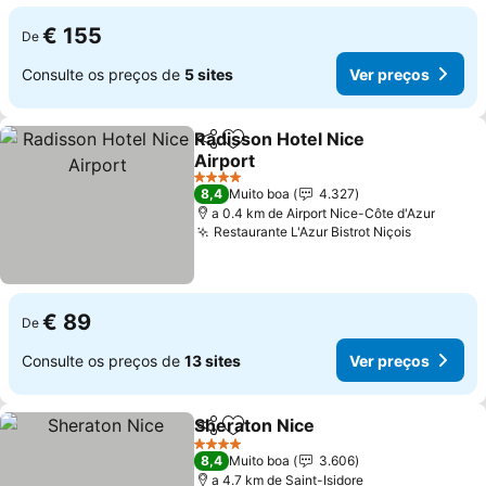
€ 155
De
Consulte os preços de
5 sites
Ver preços
Radisson Hotel Nice
Partilhar
Adicionar aos favoritos
Airport
Ver preços
4 Estrelas
8,4
Muito boa
4.327
a 0.4 km de Airport Nice-Côte d'Azur
Restaurante L'Azur Bistrot Niçois
Ver preç
€ 89
De
Consulte os preços de
13 sites
Ver preços
Sheraton Nice
Partilhar
Adicionar aos favoritos
Ver preços
4 Estrelas
8,4
Muito boa
3.606
a 4.7 km de Saint-Isidore