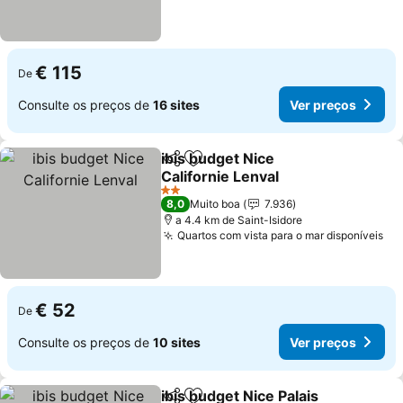
€ 115
De
Consulte os preços de
16 sites
Ver preços
ibis budget Nice
Partilhar
Adicionar aos favoritos
Californie Lenval
Ver preços
2 Estrelas
8,0
Muito boa
7.936
a 4.4 km de Saint-Isidore
Quartos com vista para o mar disponíveis
Ve
€ 52
De
Consulte os preços de
10 sites
Ver preços
ibis budget Nice Palais