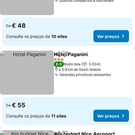
Quartos compactos e funcionais
Ver preç
€ 48
De
Consulte os preços de
10 sites
Ver preços
Hotel Paganini
Partilhar
Adicionar aos favoritos
Ver preços
3 Estrelas
8,0
Muito boa
3.004
a 5.9 km de Saint-Isidore
Varandas privativas relaxantes
Ver preço
€ 55
De
Consulte os preços de
11 sites
Ver preços
ibis budget Nice Aeroport