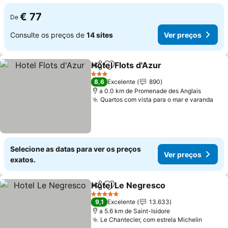
€ 77
De
Consulte os preços de
14 sites
Ver preços
Hotel Flots d'Azur
Partilhar
Adicionar aos favoritos
Ver preç
3 Estrelas
8,6
Excelente
890
a 0.0 km de Promenade des Anglais
Quartos com vista para o mar e varanda
Ver
Selecione as datas para ver os preços
Ver preços
exatos.
Hotel Le Negresco
Partilhar
Adicionar aos favoritos
Ver pre
5 Estrelas
9,1
Excelente
13.633
a 5.6 km de Saint-Isidore
Le Chantecler, com estrela Michelin
Ver pr