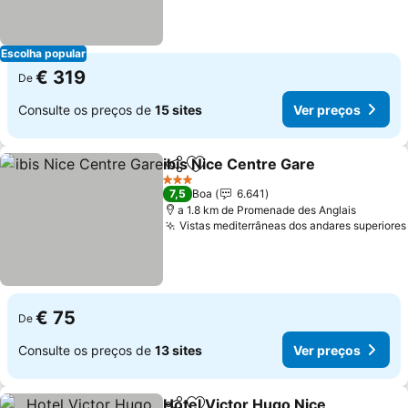
Escolha popular
€ 319
De
Consulte os preços de
15 sites
Ver preços
ibis Nice Centre Gare
Partilhar
Adicionar aos favoritos
Ver 
3 Estrelas
7,5
Boa
6.641
a 1.8 km de Promenade des Anglais
Vistas mediterrâneas dos andares superiores
€ 75
De
Consulte os preços de
13 sites
Ver preços
Hotel Victor Hugo Nice