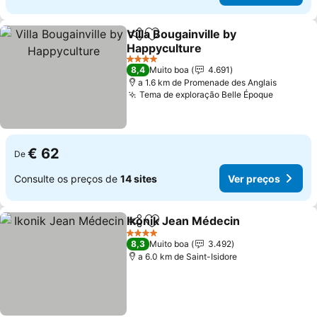
Villa Bougainville by
Partilhar
Adicionar aos favoritos
Happyculture
Ver preços
4 Estrelas
8,4
Muito boa
4.691
a 1.6 km de Promenade des Anglais
Tema de exploração Belle Époque
Ver pre
€ 62
De
Consulte os preços de
14 sites
Ver preços
Ikonik Jean Médecin
Partilhar
Adicionar aos favoritos
Ver p
4 Estrelas
8,3
Muito boa
3.492
a 6.0 km de Saint-Isidore