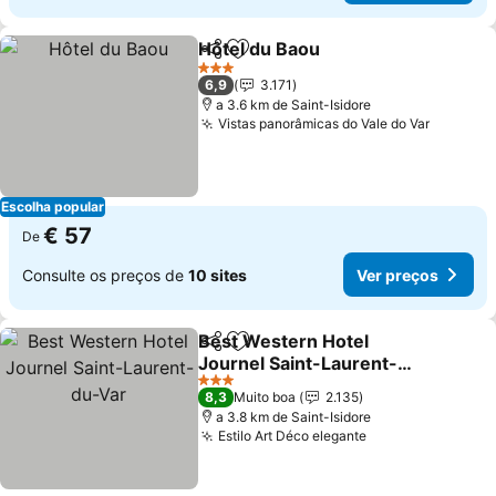
Hôtel du Baou
Partilhar
Adicionar aos favoritos
Ver preços
3 Estrelas
6,9
3.171
a 3.6 km de Saint-Isidore
Vistas panorâmicas do Vale do Var
Ver pre
Escolha popular
€ 57
De
Consulte os preços de
10 sites
Ver preços
Best Western Hotel
Partilhar
Adicionar aos favoritos
Journel Saint-Laurent-
du-Var
Ver preços
3 Estrelas
8,3
Muito boa
2.135
a 3.8 km de Saint-Isidore
Estilo Art Déco elegante
Ver preços