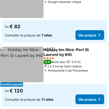
Design industrial-chique
Ver preços
€ 82
De
Consulte os preços de
7 sites
Ver preços
Holiday Inn Nice-Port St
Partilhar
Adicionar aos favoritos
Laurent by IHG
Ver preços
4 Estrelas
8,4
Muito boa
5.370
a 5.3 km de Saint-Isidore
Restaurante e bar Playamesa
Ver preços
Escolha popular
€ 120
De
Consulte os preços de
11 sites
Ver preços