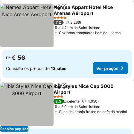
Nemea Appart Hotel Nice
Partilhar
Adicionar aos favoritos
Arenas Aéroport
Ver preços
4 Estrelas
7,2
3.288
a 4.7 km de Saint-Isidore
Cozinhas compactas bem equipadas
Ver p
€ 56
De
Consulte os preços de
13 sites
Ver preços
ibis Styles Nice Cap 3000
Partilhar
Adicionar aos favoritos
Airport
Ver preços
3 Estrelas
8,5
Excelente
4.950
a 5.0 km de Saint-Isidore
Suco de laranja fresco no café da manhã
Ve
Escolha popular